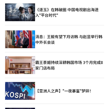
《逐玉》在韩破圈 中国电视剧出海进
入"平台时代"
消息：王毅有望下月访韩 与赵显举行韩
中外长会谈
霸王茶姬持续深耕韩国市场 3个月完成8
家门店布局
【亚洲人之声】"一夜暴富"梦碎！