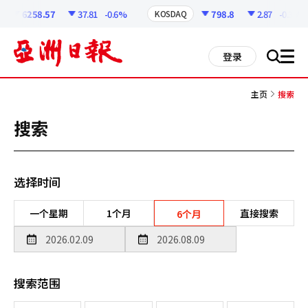
코
인
6258.57
37.81
-0.6%
798.8
2.87
-0.36%
KOSDAQ
정
보
all
登录
搜
men
索
主页
搜索
搜索
选择时间
一个星期
1个月
直接搜索
6个月
搜索范围