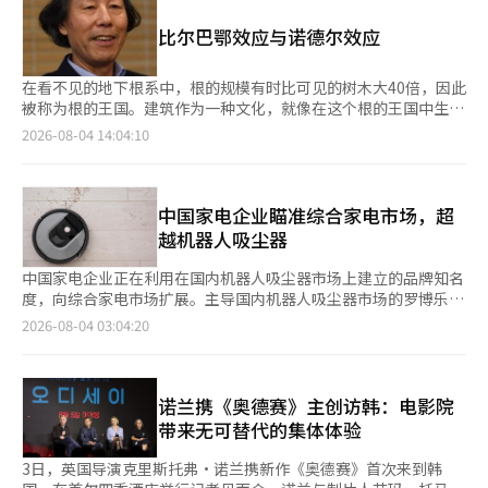
行的新内容，进而为当地商业注入活力。 根据协议，美团将持续
因此短期内将不可避免地受到江南市场的影响。”他预测，围绕持
游活动。
优化应用程序功能，以便外籍游客更方便地使用外卖服务，而首尔
有成本和出售时机的观望氛围将持续一段时间。 京畿道的公寓价
比尔巴鄂效应与诺德尔效应
市则负责面向外籍游客的宣传和现场指导。 美团是国内外卖应用
格上涨了0.16%，仁川上涨了0.03%。在京畿道，龙仁市的气兴区
中唯一提供英语、中文、日文等多语言服务的应用，并支持多种海
上涨了0.52%，成南市的分当区上涨了0.43%，光明市上涨了
外支付方式。美团方面表示，正是基于这些优势，成为了帮助外籍
在看不见的地下根系中，根的规模有时比可见的树木大40倍，因此
0.42%；而高阳的日山东区和坡州市分别下降了0.14%和0.13%。
游客体验外卖文化的合作伙伴。 此外，美团还将与首尔市正在推
被称为根的王国。建筑作为一种文化，就像在这个根的王国中生长
地方方面，虽然忠北上涨了0.09%，蔚山上涨了0.08%，全北上涨
进的“夜间经济振兴”项目中的“2026汉江夜营
的大树。因此，优秀的建筑文化遗产的生命力往往能够持续数千
2026-08-04 14:04:10
了0.07%，但济州、庆北、忠南和釜山则出现了下跌。 租赁市场也
（Night+Camping）”活动相结合，在8月期间于汝矣岛和德寿
年。-建筑文化的经济效应用经济效应来衡量文化的影响是不可行
保持上涨趋势。全国公寓租赁价格上涨了0.11%，首都圈上涨了
宫汉江公园开展面向外籍游客的K-外卖文化体验活动。 “汉江夜
的。然而，通过整理其溢出效应，可以更容易理解其经济效应。游
0.19%，首尔上涨了0.25%。在首尔，成北区上涨了0.49%，诺原
营”是首尔市“夜间经济首个项目”的一部分，旨在让游客在夏季
客最常光顾的地方往往是城市的象征。因此，许多城市努力通过高
区上涨了0.42%，江北区上涨了0.33%，麻浦区上涨了0.32%。金
夜晚享受汉江的魅力，结合游泳池、节庆、演出、电影和外卖服务
端、高附加值的营销战略来打造城市的象征物（landmark）。 成
中国家电企业瞄准综合家电市场，超
川区、江东区和松坡区也有所上涨，但瑞草区保持不变。※ 本报
等内容，设计出一个从白天到夜晚、甚至清晨都能逗留的夜间旅游
功的城市象征物提升了城市的品位，激发了市民的自豪感，并促进
越机器人吸尘器
道经人工智能（AI）系统翻译与编辑。
项目。首尔市将在节庆期间运营200个帐篷，并在汝矣岛和德寿宫
了市民的团结。如果象征物能够吸引海外游客，地方经济将大幅提
汉江公园周边设立夜间外卖专区，方便骑手进入并顺利取餐。 在
升，城市的竞争力也会随之增强。为了提高这种效果，其他城市进
中国家电企业正在利用在国内机器人吸尘器市场上建立的品牌知名
此期间，美团将推出面向外籍游客的专属促销页面。前来参加节庆
行了哪些努力呢？ -比尔巴鄂古根海姆博物馆在比尔巴鄂，33,000
度，向综合家电市场扩展。主导国内机器人吸尘器市场的罗博乐克
的游客可以通过现场设置的宣传横幅二维码进行访问。 该促销页
多块钛金属面板如同涌动的内尔比翁河水波，时刻变换着色彩，令
和德瑞米等中国家电企业，正在积极推出拖地机、洗烘一体机、空
2026-08-04 03:04:20
面将提供英语、日语、中文等多种语言的节庆信息，并在订单满2
人惊叹于这里创造出的精妙建筑文化。 在钢铁工业衰退后，这里
气净化器等产品，进军国内智能家居市场。根据电子行业的消息，
万韩元时提供3000韩元的优惠券。外籍游客可以使用国内电话号
曾一度成为废墟。比尔巴鄂市在引进古根海姆博物馆时，提出的谈
德瑞米将于20日至21日在首尔西区的半坡汉江公园举办“德瑞米
码和外国人注册号码注册会员，且无需额外注册，只需通过海外电
判策略包括：首先提供支持但不干预；其次，市政府无偿提供土
在首尔”活动，届时将公布品牌愿景和下半年的新产品阵容。这是
话号码进行短信验证，即可在美团上直接下单。 优雅兄弟品牌传
地；第三，承担全部建设费用；最后，设计和运营则完全委托给古
德瑞米自进入韩国市场以来首次举办的大型品牌活动，旨在强化其
诺兰携《奥德赛》主创访韩：电影院
播战略部总裁尹锡俊表示：“曾因语言和支付方式的差异而犹豫使
根海姆基金会。 因此，著名的解构主义大师弗兰克·盖里（Frank
作为综合家电企业的形象。活动中，最近被选为韩国官方品牌代言
带来无可替代的集体体验
用应用的客户，现在可以在首尔的任何地方轻松体验K-外卖。我们
Gehry）以“自由曲面和不对称的动态曲线的三维设计”获得了该
人的演员池昌旭也将出席。公司希望通过池昌旭提升其高端形象，
将持续发展相关服务，让外籍游客通过美团应用更亲切地体验到韩
项目的设计。 在长达7年的建设期间，投入的资金超过最初预算的
并扩大与韩国消费者的接触。德瑞米在今年推出了空气净化器、拖
3日，英国导演克里斯托弗·诺兰携新作《奥德赛》首次来到韩
国的美食。”※ 本报道经人工智能（AI）系统翻译与编辑。
10倍，达到了1亿3500万欧元。这笔巨额投资在开馆5年内通过每
地机、吹风机、空气炸锅等多款产品，迅速扩展产品组合。除了以