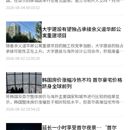
国，在首尔四季酒店举行记者见面会。诺兰与制片人艾玛·托马
年100万的访客量全部回收，如今已成为比尔巴鄂市民的自豪和西
机器人吸尘器为主的业务外，德瑞米还在向生活家电领域拓展，努
斯、主演马特·达蒙、查理兹·塞隆共同出席，分享影片创作幕
2026-08-04 00:03:52
班牙的骄傲，超越了国界，成为世界级的建筑文化遗产。人们因此
力转型为智能家居品牌。未来，公司还计划加强本地化营销，包括
后，并畅谈电影、影院与观众之间的关系。 这是诺兰职业生涯首
创造了“比尔巴鄂效应”（Bilbao effect）这一经济术语。 -塞维
电视广告和数字活动。德瑞米已经在全球机器人吸尘器市场上占据
次来到韩国。他透露，两天前抵达首尔后，已经沿着汉江散步，还
利亚大伞西班牙塞维利亚（Sevilla）市中心的恩卡尔纳西翁广场
了主导地位。根据市场研究机构Euromonitor International的数
品尝了韩国颇具人气的盐面包。“首尔是一座很酷的城市，也遇到
上，世界最大规模的木结构建筑——大伞（Metropol Parasol）是
据，德瑞米在去年销售量上位居全球机器人吸尘器市场第一。在德
了很多影迷。”诺兰表示，《星际穿越》在韩国不断重映并深受观
大宇建設有望独占承接余义道华郎公
第二个案例。 该建筑的选址下埋藏着安达卢西亚旧都的文化遗
国和北欧等18个国家，其市场份额超过40%，与罗博乐克展开全
众喜爱，这让他一直希望能够带着作品来到韩国。“自己的电影能
寓重建项目
产，而其上方则是塞维利亚老城区的传统市场。为了在这里同时打
球竞争。基于在海外获得的品牌影响力，德瑞米计划在国内市场上
够在一个自己从未到访过的国家受到观众喜爱，是一件非常神奇的
造广场、餐厅、表演场地和俯瞰塞维利亚老城区的空中观景台，面
全面进攻综合家电市场。国内机器人吸尘器市场的领导者罗博乐克
事情。” 《奥德赛》是全球首部全片使用IMAX胶片摄影机拍摄的
随着余义道华郎公寓重建项目的施工权竞争加剧，大宇建設的独占
临着巨大的挑战。 通过国际征集，尤尔根·迈耶（Jürgen
也在加速扩展其国内业务。罗博乐克最近推出了真空拖地机和洗烘
电影。谈及影片为何坚持采用IMAX摄影机拍摄，诺兰表示，这不
承接可能性正在上升。大宇建設与海外设计公司合作，积极准备投
Mayer）的创新设计方案被选中。在制作初期，克服了技术问题、
一体机“ZEOX”，进一步扩大了生活家电产品线。在国内洗烘一
仅是技术上的选择，更是为了让观众获得最佳的大银幕体验。他认
标，并且投标条件中要求高端品牌和完工业绩，使得大宇建設成为
2026-08-02 22:00:20
预算超支和长达6年的制作周期等诸多难题，最终于2011年4月开
体机市场，主流产品价格在400万韩元左右，而罗博乐克推出的
为，电影院提供的不只是个人体验，更是一种集体体验，观众坐在
最有力的候选者。 据8月2日的整治行业消息，余义道华郎公寓重
馆，如今已成为塞维利亚的代表性象征，吸引了大量游客。 当空
100万韩元级别的单人产品则具备了价格竞争力。罗博乐克在国内
同一个空间里共同经历故事、分享情绪，这是书籍和电视无法给予
建协会将于3日举行现场说明会。只有提交了投标参与意向书和宣
中观景台上，红色的晚霞与绚丽的夜景交相辉映时，展现出如同火
机器人吸尘器市场上已经建立了稳固的地位。自2022年以来，罗
的。“拍摄《奥德赛》时，我们希望邀请观众一起登上这艘船，共
传指南遵守承诺书的建筑公司才能参加现场说明会。根据7月31日
烈鸟出生地般的建筑文化光辉，令游客惊叹不已。 -诺德尔声音风
博乐克连续四年在销售额上保持市场份额第一，去年其市场份额估
同完成这段旅程。” 作为《奥德赛》的制片人兼诺兰的妻子，艾
下午1时的预先文件提交截止结果，大宇建設和嘉怡S&D两家公司
韩国房价涨幅冷热不均 首尔豪宅价格
景纽约新地标、耗资约2亿美元的16层高的蜂巢状楼梯“船
计超过50%。今年初，罗博乐克还针对国内主要机器人吸尘器的直
玛·托马斯认为，电影是一种能够跨越文化与国界的共同语言，能
提交了文件，获得了参加现场说明会的资格。 协会仅向提交了投
跻身全球前列
体”（Vessel TKA）设计师托马斯·海德维克（Thomas
配水站型号推出了上门售后服务，进一步增强了服务竞争力，扩大
够将来自不同国家、不同文化的人联系在一起，让彼此产生共鸣。
标参与意向书和宣传指南遵守承诺书的建筑公司授予现场说明会的
Heatherwick）在首尔的汉江诺德尔岛上打造了名为“声音风
了在国内市场的攻势。公司在15个官方售后服务中心提供机器人吸
她表示，自己是一位生活在美国的英国人，因此更能体会电影跨越
参与资格。之后，协会将在10月召开总会，计划于11月中旬选定
将韩国及首尔整体房价与海外主要国家和城市进行比较的结果显
景”的空中花园。 该岛的现有风景将在空中花园的底部得以保
尘器本体和底座的专业清洁服务，并在全国315家乐天哈伊马特门
文化的力量。“无论是3000年前的人们，还是今天的观众，人类
施工公司。 然而，实际形成竞争格局的可能性并不大。大宇建設
示，韩国整体房价涨幅处于相对较低水平，但首尔高端住宅市场价
留，同时流动的汉江水流也将被映射，创造出一个可以欣赏到季节
店支持维修申请。这表明中国企业正在利用通过机器人吸尘器建立
对于交流、共鸣和情感连接的渴望始终没有改变，而电影院正是这
早已将华郎公寓视为战略业务地，投入了大量精力进行投标准备，
格涨势却位居全球前列，凸显韩国房地产市场两极分化趋势日益加
和时间变化的自然风景的幻想世界。 登上空中花园，游客可以在
2026-08-02 19:54:22
的品牌信任度，积极扩展到其他生活家电领域。过去主要以低价产
种集体体验得以发生的地方。” 谈及与诺兰长达30年的合作，托
而投标指南中规定的高端品牌拥有和完工业绩等条件，符合的建筑
剧。 国际清算银行（BIS）名义房价指数显示，2003年至2023
白天和夜晚之间切换，欣赏到首尔的全景，伴随着从这里流出的生
品为主的竞争，现在则转向具备高端品牌形象和服务竞争力，积极
马斯笑称，如今自己已经能够读懂诺兰的想法。她表示，诺兰从不
公司有限。此外，9000万韩元的投标保证金也被认为是其他建筑
年，韩国全国房价累计上涨约1.56倍，首尔上涨约1.74倍，在主要
活声音和气息，仿佛进入了天上的花园。 在水雾舞动的非对称花
吸引韩国消费者。然而，由于韩国家电市场对耐用性、质量和售后
会重复自己，而是不断将上一部作品积累的经验运用到下一部电影
公司参与的负担因素。 华郎公寓重建协会相关人士表示：“我们
国家和城市中处于较低水平。同期，美国房价上涨2.8倍、加拿大
园中，世界各地的人们将再次与韩国的感性文化共舞、共唱。这种
服务的重视，洗衣机和空气净化器等产品是否能继续取得成功仍然
延长一小时享受首尔夜景…‘首尔
中，持续挑战新的拍摄方式。《奥德赛》也是两人迄今规模最大、
计划于11月召开施工公司选定总会，目前来看，单独投标的可能性
上涨3.1倍、挪威上涨3.4倍，德国柏林和挪威奥斯陆分别上涨3.9倍