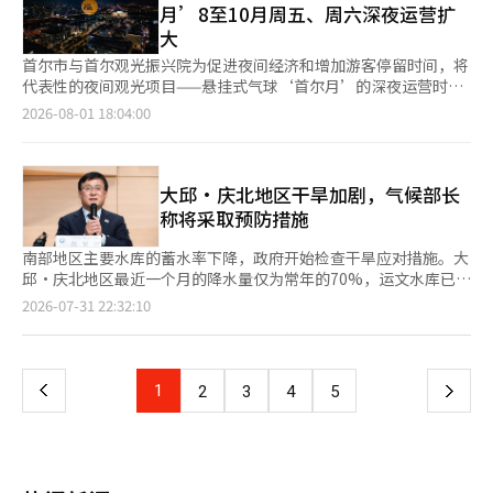
文化价值将如何被量化，将成为首尔的新象征，吸引更多游客前
存在不确定性。一位业内人士表示：“在机器人吸尘器领域，中国
投入最高的一部作品。 时隔10年再次来到韩国的马特·达蒙表
月’8至10月周五、周六深夜运营扩
较高。” 大宇建設在投标公告之前就已完成了替代设计的准备。
和4.1倍。 经济合作与发展组织（OECD）实际房价指数（RHPI）
来。※ 本报道经人工智能（AI）系统翻译与编辑。
企业的技术和价格竞争力得到了认可，但在洗衣电器等领域，品牌
示，这次能够携《奥德赛》与韩国观众见面感到十分开心。谈及接
大
公司已完成合作伙伴的组建并签署了合同，并与荷兰全球建筑设计
同样显示，剔除通胀因素后，2000年至2024年，韩国实际房价累
信任和服务更为重要。未来，产品竞争力以及售后服务和分销网络
演影片，他透露，当接到诺兰导演电话时，便意识到这是自己职业
公司UNStudio合作，以实现差异化设计。UNStudio曾设计德国梅
计上涨约1.2倍，低于OECD平均水平（1.6倍），在24个调查国家
首尔市与首尔观光振兴院为促进夜间经济和增加游客停留时间，将
的建立将是市场立足的关键。”
生涯最重要的机会之一。达蒙表示，整个剧组都怀着共同的目标投
赛德斯-奔驰博物馆和中国杭州莱佛士城等项目，在国内参与了汉
中仅高于芬兰。相比之下，加拿大实际房价上涨2.9倍，澳大利
代表性的夜间观光项目——悬挂式气球‘首尔月’的深夜运营时间
入创作，每个人都希望拍出一部伟大的电影，希望观众能够通过大
南4区重建、银马公寓重建和开浦优胜4次重建等项目。 大宇建設
亚、美国和英国涨幅均介于1.8倍至2.6倍之间。 不过，高端住宅市
进行扩大。 因此，从8月到10月的每周五和周六，‘首尔月’的运
2026-08-01 18:04:00
银幕获得更加丰富、更具沉浸感的观影体验。虽然拍摄过程十分艰
对华郎公寓的重视，源于其将余义道发展为核心战略业务地的构
场呈现出截然不同的走势。英国房地产咨询机构莱坊（Knight
营结束时间将从原来的晚上10点延长至11点。周一至周四及周日
辛，却也是自己经历过最有意义的一次创作，并笑称完成影片
想。大宇建設在2002年推出了国内首个高端综合体“特朗普世
Frank）发布的《全球主要城市高端住宅价格指数》（PGCI）显
的乘坐时间仍保持不变，从中午12点到晚上10点。 此次运营时间
后，“感觉像拍了七部电影一样”。 首次与诺兰合作的查理兹·
界”，提前投资了余义道的居住价值。随后在2023年获得了余义
示，2023年第三季度，首尔价格排名前5%的高端住宅同比上涨
的扩大是为了提高游客在晚间的便利性，特别是在炎热天气逐渐减
塞隆谈及拍摄经历时表示，真正进入《奥德赛》剧组后，最令她意
道公作公寓重建项目的施工权，并持续关注余义道的主要整治项
25.2%，在全球46个主要城市中仅次于东京（55.9%），位居第
弱的晚间时段。乘客们可以在130米的高空中，悠闲地欣赏汉江、
大邱·庆北地区干旱加剧，气候部长
外的是拍摄现场的氛围。虽然这是一部规模庞大的制作，但剧组始
目，加快在汉江边建立“顶峰”品牌带的步伐。 华郎公寓位于首
二，约为全球平均涨幅（2.5%）的10倍。过去五年间，首尔高端
汝矣岛、诺德岛、南山等首尔主要景点的夜景。 首尔市期待此次
称将采取预防措施
终保持着独立电影般温暖、亲密的创作氛围。导演给予演员充分的
尔永登浦区余义道40-4，规模为3栋、160户。通过重建，计划改
住宅价格累计上涨80.9%，排名全球第四，仅次于迪拜
调整能够满足日益增长的晚间乘坐需求，并与附近汉江公园的文化
信任，她也从中学到了许多关于摄影机和电影创作的知识，这是一
建为地下3层、地上49层、1栋、总共285户的规模。尽管在余义道
（224.3%）、东京（115%）和马尼拉（81%）。 分析认为，整
活动相结合，进一步促进汝矣岛地区的夜间观光发展。 自2024年8
南部地区主要水库的蓄水率下降，政府开始检查干旱应对措施。大
段非常特别的经历。 对于角色塑造，塞隆表示，自己只需要完全
重建项目中规模较小，但其象征意义被广泛认可。 华郎公寓与一
体房价与高端住宅价格走势出现明显分化，主要源于统计口径不
月开业以来，‘首尔月’在今年5月累计乘客已突破10万人次，成
邱·庆北地区最近一个月的降水量仅为常年的70%，运文水库已进
相信剧本，并跟随导演的创作思路即可。她认为，角色是真实、有
般重建项目不同，适用《空置房屋及小规模住宅整治特别法》。因
同。OECD和BIS采用全国或首尔整体房价平均值，容易受到非首
为首尔的核心夜间观光景点。截至15日，累计乘客达到108474
入干旱“严重”阶段，因此相关机构和地方政府启动了联合应对机
温度的人，而不是神话中的符号，这对于演员而言极具吸引力。谈
页
2026-07-31 22:32:10
此，与适用《城市及住宅环境整治法》的普通重建项目相比，可以
都圈市场低迷的影响；而PGCI仅统计各城市价格排名前5%的高端
人，其中外国乘客为40726人。特别是外国乘客的比例从去年的
制。 气候能源环境部于31日下午在首尔西大门区汉江洪水控制所
及影片上映后的期待，塞隆希望观众不仅能够享受电影本身，也能
简化整治计划的制定和管理处置计划的批准程序，从而缩短项目周
住宅，更能反映首尔江南三区、汉江沿线等核心区域的市场走势。
40.2%上升至今年上半年的43.6%。首尔市与观光振兴院预计，通
召开了“南部地区干旱应对相关机构紧急对策会议”，会议由气候
够在离开电影院之后继续讨论电影。 《奥德赛》改编自古希腊诗
一
期。协会目前正在准备统一审查申请，计划在明年下半年通过审查
此外，韩国官方向OECD和BIS提供的数据主要基于韩国房地产院
过此次深夜运营的延长，外国游客的到访将进一步增加。 首尔市
部长金成焕主持，气象厅、韩国水资源公社、大邱广域市、庆尚北
人荷马创作的同名史诗，讲述特洛伊战争结束后，英雄奥德修斯历
推进项目。 业界普遍认为，大型建筑公司将小规模重建项目选为
《全国住宅价格动向调查》，采用样本房屋价格评估方式，而非实
与观光振兴院计划在对今年深夜扩展运营的成果进行多方分析后，
道等受干旱影响的地方政府参加。 此次会议是因南部地区干旱长
经十年漂泊、最终踏上返乡之路的传奇故事，将于8月5日在韩国上
战略业务地是罕见的现象。通常小规模重建项目因规模小而难以实
上
1
下
2
3
4
5
际成交价格，因此在市场剧烈波动时期，尤其是2024年至2025年
从2027年起考虑将运营时间延长至4月至10月。 首尔市观光体育
期化的担忧加剧而召开的。根据7月27日的数据，大邱·庆北地区
映、8月14日在中国大陆上映。截至3日上午9时，影片位列韩国电
现规模经济，因此大型建筑公司的关注度不高。然而，华郎公寓因
首尔房价快速上涨阶段，可能难以及时反映市场变化。 国会未来
局局长赵成浩表示：“我们正在持续扩大夜间观光内容，以使首尔
的一个月降水量仅为常年的70.8%。因此，运文水库已进入干旱严
影预售榜第二，预售率达39.2%，预售观影人数约34.1万人次。
其位于余义道、拥有永久汉江景观和元晓大桥的象征性，成为了超
一
研究院研究员李善花（音）表示，首尔房地产市场两极分化趋势日
的夜晚成为代表首尔的又一旅游竞争力。通过‘首尔月’的深夜运
重阶段，密阳水库的蓄水率降至34.4%，岑津江水库降至26.6%。
越简单施工量的项目。 大宇建設相关人士表示：“在投标公告之
益明显，高端住宅与普通住宅价格涨幅差距持续扩大，现有国际统
营，我们希望打造一个让市民和国内外游客都愿意在夜间停留的首
气候部将在会议上检查近期降水情况和预测、主要水库的供水现状
前，我们已完成替代设计的合作伙伴组建并签署合同，着手制定最
计数据也可能未能充分反映近期首尔房价的快速上涨。
页
尔，进一步增强作为全球旅游城市的竞争力。”※ 本报道经人工
及对策、各机构的合作方案等。特别是运文水库目前通过减少河流