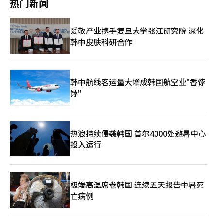
佳设计方案。我们将基于国内最佳的住宅供应业绩和余义道共同住
热门新闻
智能（AI）系统翻译与编辑。
维持用水和替代取水确保生活和工业用水供应没有问题。如果干旱
宅的审批经验，竭尽全力打造余义道的标志性建筑。”※ 本报道
持续，还将讨论通过金湖江引水等方式稳定供水的方案。 密阳水
经人工智能（AI）系统翻译与编辑。
库和岑津江水库的预防性应对也将推进。气候部预计这两个水库的
爱敬产业携手复旦大学张江研究院 深化
干旱管理阶段将在8月初上调至“警戒”阶段。因此，将讨论通过
韩中皮肤科研合作
河流水等其他水源替代供应生活和工业用水，或在不影响农业的范
围内减少农业用水的方案。 金成焕部长表示：“通过此次对策会
议，我们将巩固相关机构之间的协作机制，确保南部地区干旱应对
的万全准备，并将持续检查主要水库的现状，确保供水不受影响，
直到干旱情况缓解。”※ 本报道经人工智能（AI）系统翻译与编
韩中航线客运量大增成韩国航空业"香饽
辑。
饽"
热浪持续侵袭韩国 首尔4000处避暑中心
投入运行
极端高温席卷韩国 连续五天报告中暑死
亡病例