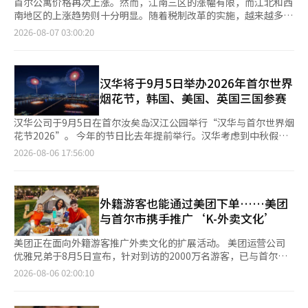
首尔公寓价格再次上涨。然而，江南三区的涨幅有限，而江北和西
南地区的上涨趋势则十分明显。随着税制改革的实施，越来越多的
高价房屋持有者需要考虑持有、出售和赠与的利弊，这可能导致江
2026-08-07 03:00:20
南地区的观望态势持续。 根据韩国房地产院在8月6日发布的
《2026年8月第一周全国周公寓价格动态》报告，截至8月3日，首
尔公寓的交易价格较上周上涨了0.26%。这一涨幅较上周的0.25%
有所扩大。全国范围内上涨了0.09%，首都圈上涨了0.17%，地方
汉华将于9月5日举办2026年首尔世界
上涨了0.01%。 房地产院表示，在市场整体观望氛围的背景下，重
烟花节，韩国、美国、英国三国参赛
建项目、大型公寓和交通枢纽附近的热门公寓交易仍在继续上涨。
在首尔，江北地区的涨幅相对较大。中区上涨了0.54%，中浪区上
汉华公司于9月5日在首尔汝矣岛汉江公园举行“汉华与首尔世界烟
涨了0.52%，成北区上涨了0.49%，诺原区上涨了0.46%，西大门
花节2026”。 今年的节日比去年提前举行。汉华考虑到中秋假期
区上涨了0.43%。这主要是由于大型公寓和中小型公寓的购房需求
和外国游客的需求，将日程从去年的9月底调整至今年的9月初。
2026-08-06 17:56:00
持续。 在江南地区，金川区上涨了0.32%，九老区和冠岳区各上涨
此次节日将有代表韩国的汉华公司以及来自美国和英国的三国代表
了0.30%，永登浦区上涨了0.29%。相比之下，江南区仅上涨了
烟花团队参加，展示各国的独特风格和演出技术。 汉华计划在前
0.01%，瑞草区上涨了0.02%，而松坡区的涨幅也仅为0.15%，低
夜和活动当天投入包括1200名汉华员工志愿者在内的4700名历史
于首尔的平均水平。这表明，曾经主导上涨趋势的江南三区，买卖
上最大规模的安全管理和秩序维护人员。 此外，汉华还将与通信
外籍游客也能通过美团下单……美团
双方均未急于交易。 然而，由于此次统计的调查基准日与税制改
公司合作，利用“橙色安全”实时监测人流密集度，支持人流分
与首尔市携手推广‘K-外卖文化’
革方案的公布时间重合，因此价格变动不应被直接视为税制改革的
散，并通过在汝矣岛外环、元曉大桥、麻浦和梨村等地安装的区域
影响。市场普遍关注高价房屋持有者的决策将变得更加复杂，江南
监控摄像头，实时监控市民的动向，提高现场应对能力。 汉华相
美团正在面向外籍游客推广外卖文化的扩展活动。 美团运营公司
地区的观望态势可能会持续。 我们的银行房地产研究院的南赫宇
关人士表示：“今年将增加新的烟花演出和文化旅游项目，准备丰
优雅兄弟于8月5日宣布，针对到访的2000万名游客，已与首尔市
表示：“根据税制改革方案，高价单一住房持有者需要仔细考虑持
富多彩的活动，并将安全放在首位，竭尽全力打造高品质的节
签署了“美食旅游及地方经济振兴合作备忘录（MOU）”，以推
2026-08-06 02:00:10
有、出售和赠与之间的选择。”他指出：“随着以江南三区为中心
日。” 值得一提的是，首尔世界烟花节自2000年首次举办以来，
广‘K-外卖’文化。 此次合作旨在创造一个不受语言和支付方式
的持有者越来越多地推迟决策，买卖双方之间的拉锯战可能会加
已成为国内代表性的烟花节。汉华每年邀请来自世界各国的烟花团
限制的便利外卖体验环境，特别是希望外籍游客能够将外卖作为旅
剧。” 他还表示：“汉江带也有不少考虑进入江南市场的需求，
队，为市民呈现高水平的烟花表演，已发展成为首尔的代表文化旅