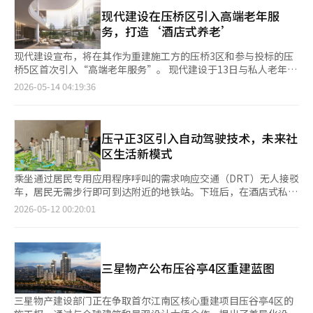
池。 一名目击者表示：“正在游泳的男性们进入水中，直接将驾
销总部副总裁金明锡表示：“我们致力于基于래미안积累的经验，
户约4.6坪的规模建设，包括多功能体育馆、游泳池、森林咖啡厅
驶员救了出来。”他还提到，游泳教练随后立即进行了心肺复苏。
现代建设在压桥区引入高端老年服
提升生活与居住空间的价值，并将持续推出能够为客户的生活方式
等，共81个项目，170米高的空中社区将设有空中休息室、空中酒
事故发生时，游泳池内大约有8名市民在游泳。 接到报警后，119
务，打造‘酒店式养老’
增添深度的差异化解决方案。”※ 本报道经人工智能（AI）系统翻
吧和屋顶花园等。 每户的层高计划为2.8米，以提升空间感。三星
急救队迅速赶到现场，将意识清醒但感到胸痛的驾驶员紧急送往附
译与编辑。
物产还将应用一级隔音技术、户内垃圾处理输送设备及雷米安AI停
近医院。此外，一名50多岁的女性因事故造成的玻璃碎片受伤，也
现代建设宣布，将在其作为重建施工方的压桥3区和参与投标的压
车解决方案等未来居住技术。 三星物产在去年承接了盖浦优胜7期
被送往医院接受治疗。 幸运的是，车辆坠落的位置与游泳者的游
桥5区首次引入“高端老年服务”。 现代建设于13日与私人老年社
和最近的大治双龙1期项目后，再次中标盖浦优胜4期，进一步巩固
泳位置相对较远，未造成重大人员伤亡。 警方已获取体育中心内
区运营商经典500签署了老年生活护理服务模型的开发与运营协
2026-05-14 04:19:36
了在盖浦和道谷地区的雷米安品牌地位。※ 本报道经人工智能
部的监控视频，正在调查事故的具体经过。警方表示，驾驶员在游
议。此次合作的目标区域为压桥3区和5区。 通过此次协议，现代
（AI）系统翻译与编辑。
泳结束后准备回家，驾驶时与另一辆车发生碰撞后，直接撞向体育
建设计划为压桥3区和5区的老年居民提供医疗、健康管理和文化项
中心的玻璃窗并坠入游泳池。 事故驾驶员在警方调查中表
目等服务。医疗服务将由建国大学医院负责。除了健康管理服务，
示：“当时的情况完全不记得了。”警方目前调查结果显示，未发
如防跌倒、认知功能管理和预防痴呆外，还将提供涵盖睡眠、饮食
压구正3区引入自动驾驶技术，未来社
现驾驶员有酒后驾驶或无证驾驶的迹象。※ 本报道经人工智能
和运动的健康护理。此外，还将开展美术课程、古典音乐表演、舞
区生活新模式
（AI）系统翻译与编辑。
蹈运动和围棋等社区项目。 经典500是一个高端老年公寓品牌，结
合了酒店式居住服务和医疗护理的运营系统。现代建设计划借此合
乘坐通过居民专用应用程序呼叫的需求响应交通（DRT）无人接驳
作，将老年友好型居住服务扩展到其THE H品牌项目和新承接的业
车，居民无需步行即可到达附近的地铁站。下班后，在酒店式私人
务中。 现代建设相关人士表示：“这是为了整合支持老年居民的
下车区下车后，停车代客机器人会自动停车，重物则由现代汽车的
2026-05-12 00:20:01
健康管理、休闲、交流和生活便利的差异化战略，我们将积极应对
移动机器人“MobED”送到家门口。 11日下午，在首尔江南区压
老年友好居住趋势，提出新的居住标准。” 目前，压桥5区的重建
区现代公寓前的压区3区宣传馆，现代建设展示了未来居住技术的
投标竞争主要在现代建设和DL E&C之间进行，施工方将在30日的
全貌。 DRT无人接驳车可通过压区现代公寓应用程序像私人出租
业主大会上选出。 此前，现代建设通过压桥3区的宣传中心展示了
车一样使用。根据乘客的呼叫，系统会设置最有效的行驶路线，实
三星物产公布压谷亭4区重建蓝图
无人接驳车和巡逻机器人等未来居住技术，并公布了大型社区设施
现灵活运营。该接驳车将覆盖小区内部及青潭中小学、压区罗迪欧
的构想。计划建设连接主要设施的循环社区空间，以及水疗、游泳
站、道山公园、新九小学、压区站等小区外主要生活区域。 SPOT
池、健身设施和私人空间，以增强高端居住服务。※ 本报道经人
安全服务机器人将在停车场和小区各处巡逻，检测异常情况并提前
三星物产建设部门正在争取首尔江南区核心重建项目压谷亭4区的
工智能（AI）系统翻译与编辑。
阻止危险。MobED则负责搬运食物、行李以及进行垃圾分类等工