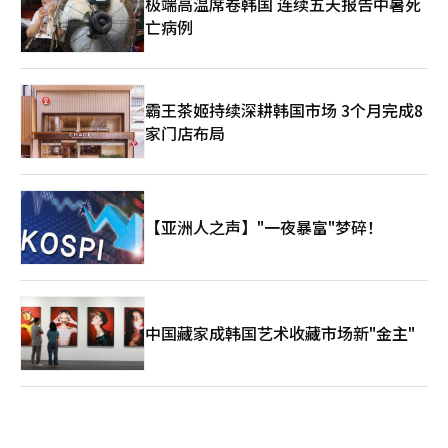
极端高温席卷韩国 连续五天报告中暑死
亡病例
霸王茶姬持续深耕韩国市场 3个月完成8
家门店布局
【亚洲人之声】"一夜暴富"梦碎！
中国藏家成韩国艺术收藏市场新"金主"