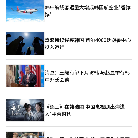
河表示：“到入驻时，大部分未来技术将实现商业化。”他强
韩中航线客运量大增成韩国航空业"香饽
调：“目前，板桥KT中心正在运营停车代客机器人，无人交通工
具也已在钟路和安养等地进入实施阶段。”※ 本报道经人工智能
饽"
（AI）系统翻译与编辑。
热浪持续侵袭韩国 首尔4000处避暑中心
投入运行
消息：王毅有望下月访韩 与赵显举行韩
中外长会谈
《逐玉》在韩破圈 中国电视剧出海进
入"平台时代"