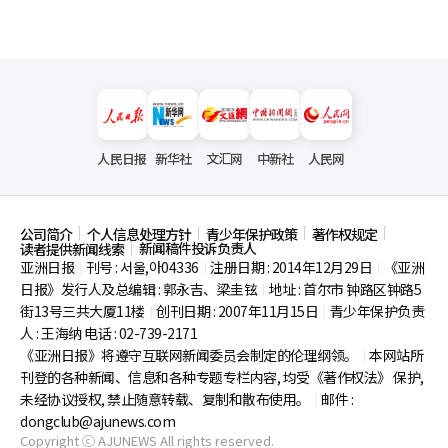
人民日报
新华社
文汇网
中新社
人民网
公司简介
个人信息处理方针
青少年保护政策
著作权规定
新闻稿件投诉负责人
读者提供新闻线索
亚洲日报
刊号 : 서울,아04336
注册日期 : 2014年12月29日
《亚洲
|
|
|
日报》发行人及总编辑 : 郭永吉、梁圭铉
地址 : 首尔市
钟路区钟路5
|
街13号三共大厦11楼
创刊日期 : 2007年11月15日
青少年保护负责
|
|
人 : 王海纳 电话 : 02-739-2171
《亚洲日报》将遵守互联网新闻委员会制定的伦理纲领。
本网站所
|
刊登的各种新闻、信息和各种专题专栏内容, 均受《著作权法》
保护,
未经协议授权, 禁止随意转载、复制和散布使用。
邮件 :
|
dongclub@ajunews.com
Copyright ⓒ AJUNEWS All rights reserved.