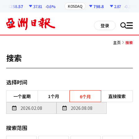
코
인
6258.57
37.81
-0.6%
798.8
2.87
-0.36%
KOSDAQ
정
보
all
登录
搜
men
索
主页
搜索
搜索
选择时间
一个星期
1个月
直接搜索
6个月
搜索范围