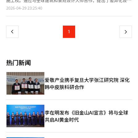
施工权。通过与全球建筑和景观设计大师合作，提出了差异化设计
作。这些现代汽车的尖端机器人技术将全面引入压区3区。 社区设
策略，并已被指定为优先谈判对象，增加了中标的可能性。29日，
页
2026-04-29 23:25:40
施“俱乐部压区”占地约4万5000平米，面积是光化门广场的四
建筑行业消息称，三星物产在被选为压谷亭4区重建项目的优先谈
倍。“圆环一号（THE CIRCLE ONE）”是环绕俱乐部压区的通道
判对象后，正以设计竞争力争取业主的支持。三星物产与世界知名
一
设施，连接所有楼栋和社区。该通道宽17米，高3.5米，总长1.2公
建筑和景观专家合作，提升了项目设计水平。由英国建筑师诺曼·
里，虽然位于地下，但配备了空气净化和冷热空调系统，确保居民
福斯特领导的“福斯特及合伙人”和景观设计领域著名的彼得·沃
上
1
下
365天都能在室内活动，无论天气如何，都可以享受散步、跑步和
克的“PWP”参与其中，计划在汉江边打造地标性住宅区。设计的
休息。 圆环一号内部设有水疗、游泳池、桑拿、高尔夫练习场、
核心是最大化汉江景观。三星物产通过视野分析解决方案
一
保龄球馆和健身中心等高档社区设施。此外，还设有个人工作室、
（CYCLOPS）优化建筑布局，确保低层也能看到汉江景观，并通
私人会议室、礼宾室和个人疗愈桑拿等私人区域，以克服社区设施
过减少柱子的窗户设计提升开放感，确保宽广的全景视野。在居住
页
有限而导致的拥挤问题。此外，还提供与车医院和The Classic
空间设计上，重点是扩大实际使用面积。通过提高专用率和扩大露
热门新闻
500的合作健康护理系统。 沿汉江而建的8栋住宅各具不同外观设
台及服务面积，提升居住满意度。外观设计采用“内外立面”结
计，体现差异化。这是与世界知名建筑事务所RAMSA和
构，利用露台作为外观的一部分，形成独特的建筑景观。社区设施
Morphosis合作的成果。小区中央设有两栋最高65层的建筑，周
方面，将推出象征压谷亭4区的大型空间“珠宝（JEWEL）”，并
爱敬产业携手复旦大学张江研究院 深化
围是49层以下的住宅。特别是65层的顶层设计了拥有私人花园
围绕其打造包括健身、游泳池、高尔夫设施在内的105个高端社区
韩中皮肤科研合作
的“超豪华三层顶层公寓”两户。 小区内的景观空间由约3万5700
项目。每户还将提供3.3平方米的独立储藏室“定制工作室”。三
平米的绿地和1万3000棵树木组成。将建设两个主题庭院，并布置
星物产住宅销售本部长林哲镇表示：“与福斯特及合伙人合作的设
世界级艺术家的雕塑，使整个小区如同一个画廊。30栋楼下方均设
计不仅注重外观的华丽，更关注提升业主的生活质量。我们将凭借
有私人花园。 室内设计采用“画布单元”布局，除了单元外墙和
验证过的施工能力和强大的执行力，实现压谷亭最快的入住，并将
柱子外，可以自由构建。这是考虑到4人以上家庭的分户和租赁收
压谷亭4区打造成全球瞩目的标志性住宅区。”※ 本报道经人工智
李在明发布《旧金山AI宣言》将与全球
益等多种需求。 现代建设以每平米1063万元的施工费用报价，低
能（AI）系统翻译与编辑。
共启AI黄金时代
于招标基准的1120万元。此外，商品升级费用100%纳入，未来不
会再提高施工费用。同时，搬迁费用以LTV 100%融资，成员分担
金的缴纳可延迟至入驻后最多4年。 压区重建项目团队负责人朴成