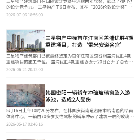
三星物产建筑部门在国际设计竞赛中连续两年获奖，彰显了래미안
的设计竞争力。 三星物产于6日宣布，其在“2026伦敦设计奖”建
筑设计类别中提交的“래미안 원페를라外观与社区设计”获得金
2026-07-06 18:56:00
奖。 伦敦设计奖是由国际颁奖协会主办的国际设计竞赛，旨在发
掘建筑、室内设计、用户体验（UX）、用户界面（UI）等多个领
域的优秀设计和创意项目。今年来自40多个国家的2000余件作品
参赛，由38位全球评审根据创意、概念、想法等标准评选获奖作
三星物产中标首尔江南区盖浦优胜4期
品。 래미안 원페를라는以“独一无二的璀璨居住体验”为主题进行
重建项目，打造‘雷米安道谷宫’
设计，成功将公寓从单纯的居住空间转变为为客户提供特别体验的
场所，因而获得高度评价。 其外观采用强调水平与垂直性的几何
三星物产建筑部门已被最终选定为首尔江南区道谷洞盖浦优胜4期
设计，增强了整体的统一感。通过对比色和饰面材料、幕墙效果、
重建项目的施工单位。 盖浦优胜4期重建协会于20日召开了总会，
垂直百叶等纵向设计元素的应用，增加了立体感，主楼使用了棕色
表决通过了将三星物产选为施工单位的提案。该项目位于首尔江南
2026-06-21 20:12:00
系色彩，展现了现代形象。 位于地下空间的宽敞送客区采用了横
区道谷洞465号，计划建设地下4层、地上49层的6栋建筑，共
向图案的石材和线性照明，营造出高档氛围。公共大堂则运用了石
1045户及配套设施，工程预算约为8145亿韩元。 项目名称提议
材和金属细节的横向图案，并确保了层高，以提升开放感和空间
为“雷米安道谷宫”。三星物产计划将其打造成道谷洞的新地标，
感。 社区内部设计以小区名“페를라”所代表的珍珠形象为主题，
延续三星塔宫的高端居住文化声誉。 盖浦优胜4期位于地铁3号线
韩国密阳一辆轿车冲破玻璃窗坠入游
主要设施如大堂、天际酒廊、餐厅、健身房、游泳池、图书馆等均
梅峰站步行3分钟以内，属于交通便利的区域。附近有九龙小学、
泳池，造成2人受伤
体现了래미안独特的空间解读和设计策略。通过运用人字形、马赛
大治中学、淑明女中及高等学校等优质教育资源，且靠近大治洞的
克、墙裙等经典设计元素和高档饰面材料，打造出高雅的室内空
学区和生活设施，包括阳再川、梅峰山和江南世博医院等。 三星
5月16日上午10时20分左右，在韩国庆尚南道密阳市哈南邑的哈南
间。 在高端住宅市场中，外观与社区设计已不仅仅是美观，更成
物产将与全球设计公司UNStudio合作，采用170米高的地标塔和
体育中心，一辆由70多岁女性驾驶的轿车冲破了建筑一层的玻璃
为决定品牌价值和小区差异化的核心竞争力。 三星物产在2024年
立体外观设计。根据原设计方案，10栋住宅楼将减少为6栋，并优
窗，随后坠入了地下游泳池。 据联合新闻报道，事故发生后，车
2026-05-17 03:46:16
获得全球三大设计奖后，去年又在德国iF设计奖和美国IDEA设计奖
化布局，使1045户中的865户能够俯瞰阳再川、大母山和九龙山等
辆在游泳池内翻转，当时正在游泳的市民们立即跳入水中救助驾驶
中共获7项奖项。今年继“래미안 원펜타스”之后，再次凭借“래미
美景。 此外，项目还提议建设一条约70米长的高架步行桥“宫殿
员。现场目击者描述称，轿车突然发出巨响，穿透玻璃窗坠入游泳
안 원페를라”在伦敦设计奖中实现连续获奖。 三星物产住宅商品营
桥”，居民可无需过马路即可到达阳再川步道。 社区设施将按每