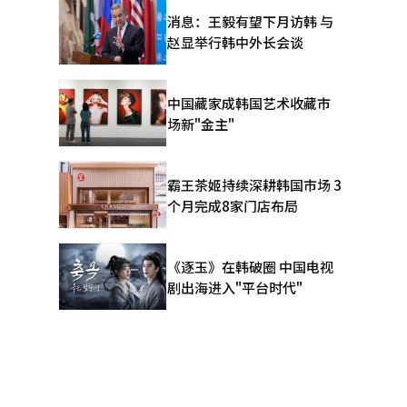
人遇难。
消息：王毅有望下月访韩 与
赵显举行韩中外长会谈
中国藏家成韩国艺术收藏市
场新"金主"
霸王茶姬持续深耕韩国市场 3
个月完成8家门店布局
《逐玉》在韩破圈 中国电视
剧出海进入"平台时代"