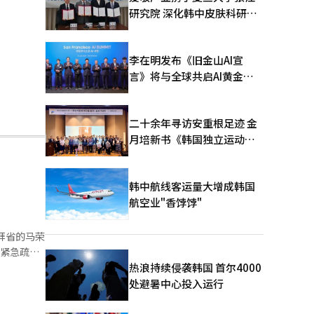
研究院 深化韩中皮肤科研合
作
李在明发布《旧金山AI宣
言》将与全球共启AI黄金时
代
二十余年寻访安重根足迹 金
月培新书《韩国独立运动圣
地：向旅顺口追问历史》出
版
韩中航线客运量大增成韩国
航空业"香饽饽"
拜省的马荣
，紧急疏散
班也受到影
热浪持续侵袭韩国 首尔4000
域观察到落
处避暑中心投入运行
测到32次
山和地震活