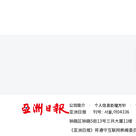
亚
公司简介
个人信息处理方针
洲
亚洲日报
刊号 : 서울,아04336
|
|
日
报
钟路区钟路5街13号三共大厦11楼
《亚洲日报》将遵守互联网新闻委