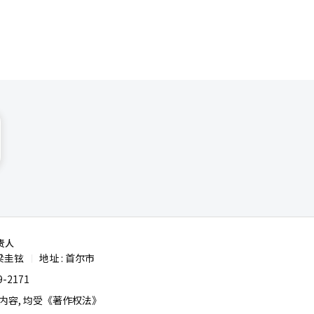
责人
梁圭铉
地址 : 首尔市
|
-2171
容, 均受《著作权法》