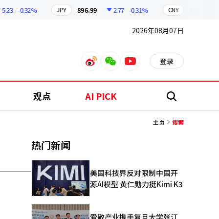
.23
-0.32%
896.99
2.77
-0.31%
210.53
JPY
CNY
2026年08月07日
登录
weibo
weixin
youtube
观点
AI PICK
搜
索
主页
搜索
热门新闻
美国科技界反对限制中国开
源AI模型 黄仁勋力挺Kimi K3
爱敬产业携手复旦大学张江