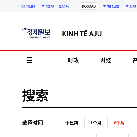
코
인
6245.69
50.69
-0.81%
793.05
8.62
OSPI
KOSDAQ
정
보
时政
财经
all
menu
搜索
选择时间
一个星期
1个月
6个月