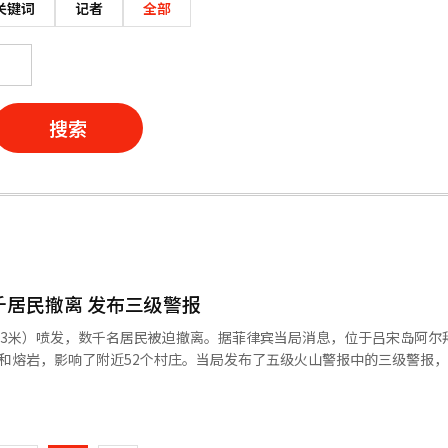
关键词
记者
全部
搜索
千居民撤离 发布三级警报
63米）喷发，数千名居民被迫撤离。据菲律宾当局消息，位于吕宋岛阿尔
和熔岩，影响了附近52个村庄。当局发布了五级火山警报中的三级警报
在临时避难所等待火山活动减弱。同时，火山附近地区的通行受到限制，航
页
iVolcs）表示，火山活动加剧，熔岩流动数公里，6公里半径内的危险区
温火山灰、岩石和有毒气体的快速流动。研究所警告称，过去24小时内检
一
等规模的爆发，建议不要进入危险区域。菲律宾位于环太平洋地震带，火