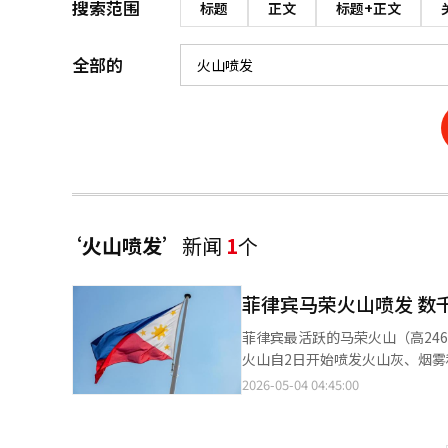
搜索范围
标题
正文
标题+正文
全部的
‘火山喷发’
新闻
1
个
菲律宾马荣火山喷发 数
菲律宾最活跃的马荣火山（高24
火山自2日开始喷发火山灰、烟雾
约1500户居民。这些居民目前
2026-05-04 04:45:00
响。菲律宾火山地震研究所（Ph
石和火山碎屑流。火山碎屑流是高
火山地震，未来几天可能会有中