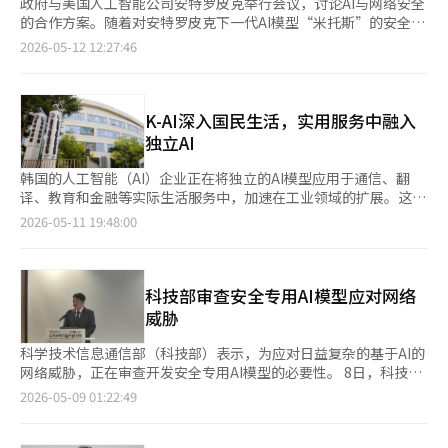
政府与美国人工智能公司安特罗皮克举行会议，讨论AI与网络安全
的合作方案。随着对安特罗皮克下一代AI模型“米托斯”的安全担
忧加剧，韩国希望参与全球合作网络，并提升国内独立安全能力。
2026-05-12 12:27:46
科学技术信息通信部于11日与相关部门及机构召开了与安特罗皮克
的AI与网络安全合作方案讨论会。政府方面由科学技术信息通信部
第二次官柳济明、外交部、国家情报院、金融委员会、人工智能安
全研究所(AISI)、韩国互联网振兴院(KISA)、金融安全院等出席。
K-AI深入国民生活，实用服务中融入
安特罗皮克方面则有全球政策总监迈克尔·塞利托等人参与。 此
独立AI
次会晤是继2月在印度AI影响力峰会上，背景勋副总理兼科学技术
信息通信部部长与安特罗皮克首席执行官达里奥·阿莫德讨论合作
韩国的人工智能（AI）企业正在将独立的AI模型应用于通信、翻
议题后的后续行动。表面上看是AI安全与信任的合作，但实际讨论
译、教育和金融等实际生活服务中，加速在工业领域的扩展。这一
的核心是米托斯与项目玻璃翅膀。 项目玻璃翅膀是安特罗皮克计
进展不仅超越了简单的技术开发，还与国民的日常生活紧密相连，
2026-05-11 19:48:00
划有限开放其高性能AI模型“克劳德·米托斯预览”，以进行防御
助力于构建“K-AI生态系统”。 科学技术信息通信部于11日公布
目的的网络安全验证的全球合作构想。路透社报道，该项目还包括
了参与独立AI基础（独立AI模型）企业的K-AI案例。 LG AI研究院
亚马逊、微软、苹果、谷歌、英伟达、CrowdStrike、Palo Alto
与LG Uplus将AI模型“EXAONE”应用于生活贴近型AI助手“ixi-
Networks等公司，安特罗皮克正在推动扩大对主要软件基础设施
O”。ixi-O能够基于通话内容进行上下文摘要，并实时检测网络诈
科技部审查安全专用AI模型应对网络
管理机构的访问。 政府在此次会谈中向安特罗皮克提出了韩国企
骗风险迹象等功能。 LG Uplus高级副总裁李敏亨表示：“ixi-O不
威胁
业与机构的网络安全合作建议。韩国希望利用米托斯等技术提前应
仅仅是简单的听写，它已经发展到能够理解对话上下文并建议下一
对漏洞公开和安全问题，并请求相关信息共享。科学技术信息通信
步行动的水平。我们希望能够应对日益复杂的网络诈骗手法，为社
科学技术信息通信部（科技部）表示，为应对日益复杂的基于AI的
部介绍了AI基本法等国内AI安全与信任政策，并讨论了AISI与安特
会安全做出贡献。” LG AI研究院战略部门负责人金裕哲强
网络威胁，正在审查开发安全专用AI模型的必要性。 8日，科技部
罗皮克的合作方案。 然而，项目玻璃翅膀的参与尚未确定。国内
调：“EXAONE通过ixi-O与国民日常生活的紧密联系具有重要意
信息保护网络政策室室长崔宇赫在首尔光华门举行的简报会上表
2026-05-09 01:22:49
尚无参与案例，且此次会谈中并未得到实质性确认。据部分报道，
义。技术在人的生活中自然融入的那一刻，才是AI最完美的体
示：“目前仅靠现有的信息保护体系难以应对基于AI模型的威胁，
AISI与KISA已正式请求作为韩国代表机构参与，但安特罗皮克方面
现。” Upstage与Flitto将独立AI模型“Solar Open”应用于实时
大家对此达成了共识。”他指出，讨论了开发专门针对网络安全的
的最终接受情况尚未确认。 围绕米托斯的争议源于AI安全能力的双
AI翻译服务。两家公司计划通过此举提升翻译质量和处理速度，扩