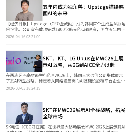
独立AI模型的必要性。 当天上午，科技部召开了产学研专家座谈
面性。米托斯被认为在发现高风险软件漏洞方面具有优势，但同样
大国内AI技术的实际服务应用案例。 SK电信（SKT）推出基于自
会，讨论全球AI企业在网络安全项目中的应对方案。座谈会邀请了
五年内成为独角兽：Upstage描绘韩
的能力也可能被滥用于攻击自动化。华盛顿邮报报道，安特罗皮克
有AI模型“A.X”的车载AI助手“A.X Auto”，进军未来出行市
SK电信、Upstage、Motif Technologies等参与独立AI基础模型
国AI的未来
可以帮助修复长期被忽视的漏洞，但也可能增强黑客的攻击能力。
场。A.X Auto支持通过语音进行导航、音乐播放、车辆控制和信息
（独立AI模型）开发的企业，以及主要AI企业、韩国信息保护学会
在美国，关于扩大访问的谨慎声音也在增加。《华尔街日报》报
搜索等功能。SKT计划未来将AI助手的应用范围扩展到更多行业。
会长和主要企业的首席信息安全官（CISO）等。 科技部表示，短
【经济日报】Upstage（CEO金成勋）成为韩国首个生成型AI独角
道，白宫反对安特罗皮克扩大米托斯访问的计划，认为如果将强大
Motif Technologies与Masspress正在推动在AI数学学习服
期内将提升现有安全专用模型的性能，长期则考虑建立基于独立AI
兽企业。公司宣布成功完成1800亿韩元的C轮融资，创立五年内企
的网络AI模型开放给更多机构，滥用风险和控制问题将加剧。 政府
务“QANDA”中应用独立AI模型。其核心在于通过逐步分析和解
模型的安全应对体系。 崔室长表示：“大家对如何有效利用独立AI
业价值突破1万亿韩元。此次融资由硅谷风险投资公司Sage
2026-04-16 03:21:00
也在朝着短期合作与中长期自立并行的方向发展。短期内，通过与
释学生的解题过程，支持自主学习。 Motif Technologies AI部门
模型建立安全专用AI体系达成了共识。”他补充道：“目前尚未确
Partners领投，现代汽车、起亚、信韩风险投资及未来资产风险投
安特罗皮克等全球AI领先企业的合作，提高漏洞信息共享和防御能
负责人李成敏表示：“我们专注于实现人类思维过程，而不仅仅是
定具体的推进方案，仍在讨论必要性。”他还表示：“预计在5月
资等国内外大型机构参与。累计投资额扩大至约4000亿韩元，创
力；中长期则推动网络安全专用独立AI模型的开发。科学技术信息
简单的计算。我们期待AI能够成为帮助学生培养思考能力的学习导
底至6月初期间将阐述信息保护范式的变化方向。” 据悉，座谈会
下韩国AI初创企业史上最快和最大规模的融资记录。Upstage的快
通信部计划在本月底或下月初，发布国内独立AI基础模型开发企业
师。” Naver Cloud向韩国银行提供了金融和经济专用的生成型AI
上还介绍了基于AI的渗透测试示例。科技部与韩国互联网振兴院
速增长得益于其自主研发的大型语言模型Solar。Solar在韩语语境
SKT、KT、LG Uplus在MWC26上展
与安全行业意见的AI安全应对方案。 此次讨论表明，AI安全问题已
平台“BOKI（韩国银行智能）”。该平台支持资料搜索、摘要、
（KISA）利用Anthropic的Opus模型，探测了特定企业服务的漏
理解和情感分析方面表现出色，同时具备轻量化的运行环境。公司
示AI战略，从6G到AICC全力以赴
超越单纯的技术合作，成为国家安全与产业竞争力的问题。AI可以
问答（Q&A）和经济问题分析，被认为是全球中央银行中首次实际
洞，并演示了从账户盗取到绕过访问的整个过程。 崔室长指
每年实现130%以上的收入增长，通过文件处理AI等企业定制解决
提高漏洞检测与应对的速度，但攻击者也可以利用同样的技术。如
引入生成型AI平台的案例。 科学技术信息通信部计划于8月对LG AI
出：“即使不知道现有密码，AI也能找到生成新密码的漏洞。”他
方案在B2B市场中占据独特地位。新融资将主要用于扩展GPU基础
在西班牙巴塞罗那举行的MWC26上，韩国三大通信公司集体展示
果韩国无法接入全球合作网络，将在获取最新威胁信息与防御技术
研究院、SKT、Upstage和Motif Technologies进行独立AI模型
进一步解释道：“AI探测到漏洞并获取账户后，成功访问了服
设施，以提升独立AI模型项目。Upstage计划通过收购门户网站
了其AI转型战略，标志着从网络运营商向AI基础设施和平台企业的
方面落后，反之，盲目开放又可能加大控制风险。 政府的任务十
的第二阶段评估。预计在第二阶段评估中，将加强对全球基准性能
务。” 根据科技部与KISA的报告，此次测试发现了7种漏洞。尤其
Daum扩大规模。公司已与Kakao签署股票交换协议，并正在进行
转型竞争正式开始。◆SK电信在MWC26上扩大全球AI合作，加
分明确。无论是否参与玻璃翅膀，国内安全企业、研究机构、金
2026-03-03 18:24:19
和技术独立性的评分。
是，AI在10分钟内完成了专业黑客通常需要数天才能完成的漏洞探
尽职调查，计划利用Daum的海量韩语数据提升Solar的性能。金
速“AI原生”转型3月3日，SK电信宣布在MWC26期间扩大其全球
融、通信、平台企业都需要共同建立可用的验证体系。AI安全模型
测工作。 崔室长表示：“AI在短时间内找到了专业黑客需要几天才
成勋表示，完成收购后，将建立每天处理1万亿个令牌的高性能AI
AI合作网络。SK电信代表郑在宪与全球通信公司高管会面，讨论AI
的性能与访问权限、用户验证、日志管理、滥用监控责任等同样重
能发现的漏洞。”他指出：“虽然目前普通用户难以直接使用，但
环境。公司正从B2B市场向B2C市场扩展，计划将Daum转型为结
数据中心、AI模型和下一代网络等关键领域的合作，重新定义通信
要。独立模型的开发也必须能够在实际漏洞分析与应对中发挥作
随着专业黑客的提示使用能力提高，攻击速度可能会加快。” 另
合AI服务的独立平台，提供用户可感知的AI服务，以增强本土AI模
公司的角色。SK电信于2日举办了主题为“AI转型期，重新设计通
SKT在MWC26展示AI全栈战略，拓展
用。 柳济明科学技术信息通信部第二次官表示：“前沿级AI模型的
外，刘济明副部长将于11日与Anthropic方面会面，讨论基于AI的
型的竞争力。Upstage还专注于国家项目独立AI模型的第二阶段评
信基础设施”的AI DC会议。郑代表在演讲中强调，通信公司的基
性能正在快速提升，应用范围也在扩大，创造安全的使用环境与AI
全球市场
网络安全威胁应对方案。崔室长表示：“随着对Mitos相关应对的
估，计划在8月前展示Solar 100B模型的实际应用能力。公司与参
础设施和运营经验是AI基础设施扩展的关键，通信公司应成为AI基
创新同样是重要任务。我们将积极与全球AI领先企业合作，加强AI
必要性提出，政府已主动请求合作。”※ 本报道经人工智能（AI）
与企业合作，加快行业特化模型开发，巩固其作为国家代表AI企业
础设施的设计者和主体。SK电信展示了基于集团能力的AI DC基础
模型的安全性、网络安全能力等AI风险的预防与应对体系。”※ 本
SK电信（CEO郑在宪）在世界最大移动展会MWC 2026上展示其AI
系统翻译与编辑。
的地位。公司还在积极招聘人才和开拓市场，在美国和日本等主要
设施、独立AI模型“A.X K1”和行业及企业用AI服务整合“主权AI