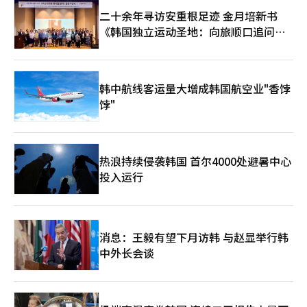
过视频演示展示了AI如何理解客户的意图和语境，主动提出建议。
罗那发出的“K-AI”信号如何影响全球AI市场。※ 本报道经人工智
二十余年寻访安重根足迹 金月培新书
LG Uplus强调“安全”是AI服务的首要价值。其“AlphaKey综合
能（AI）系统翻译与编辑。
账户管理解决方案”通过AI学习用户行为模式，实时检测异常访
《韩国独立运动圣地：向旅顺口追问历
问。LG Uplus还展示了“量子抗性加密（PQC）光传输设备”和
史》出版
U+SASE安全平台，整合网络和安全功能。LG Uplus通过个人二维
码为参观者提供定制化AI体验。展馆设计为分阶段体验客户信任、
定制体验、日常伴随和社会贡献。LG Uplus代表洪范植表
韩中航线客运量大增成韩国航空业"香饽
示，“我们开始了与AI呼叫代理一起的旅程，旨在重新定义语音通
饽"
信的标准，开启通信的未来。”※ 本报道经人工智能（AI）系统翻
译与编辑。
热浪持续侵袭韩国 首尔4000处避暑中心
投入运行
消息：王毅有望下月访韩 与赵显举行韩
中外长会谈