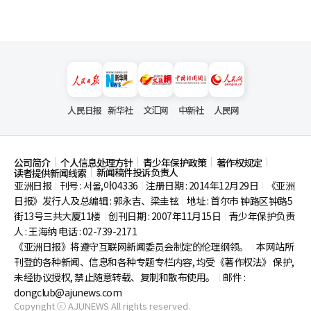
人民日报
新华社
文汇网
中新社
人民网
公司简介
个人信息处理方针
青少年保护政策
著作权规定
新闻稿件投诉负责人
读者提供新闻线索
亚洲日报
刊号 : 서울,아04336
注册日期 : 2014年12月29日
《亚洲
|
|
|
日报》发行人及总编辑 : 郭永吉、梁圭铉
地址 : 首尔市
钟路区钟路5
|
街13号三共大厦11楼
创刊日期 : 2007年11月15日
青少年保护负责
|
|
人 : 王海纳 电话 : 02-739-2171
《亚洲日报》将遵守互联网新闻委员会制定的伦理纲领。
本网站所
|
刊登的各种新闻、信息和各种专题专栏内容, 均受《著作权法》
保护,
未经协议授权, 禁止随意转载、复制和散布使用。
邮件 :
|
dongclub@ajunews.com
Copyright ⓒ AJUNEWS All rights reserved.