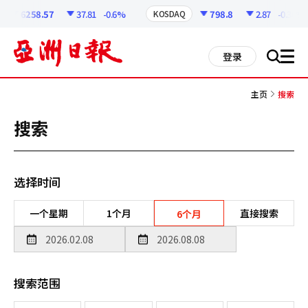
코
인
6258.57
37.81
-0.6%
798.8
2.87
-0.36%
KOSDAQ
정
보
all
登录
搜
men
索
主页
搜索
搜索
选择时间
一个星期
1个月
直接搜索
6个月
搜索范围