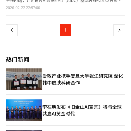
报道经人工智能（AI）系统翻译与编辑。
全栈战略，计划通过AI数据中心（AIDC）基础设施和大型语言模
市场设立据点，提升Solar的全球版本。通过与现代汽车、起亚等
包”。这些策略旨在整合本地语言和文化理解的基础模型和经过验
型（LLM）服务，挑战全球科技巨头。SK电信宣布将在3月2日于
页
2026-02-22 22:57:00
战略投资者的合作，扩大AI在自动驾驶和信息娱乐系统等领域的应
证的服务。SK电信计划在韩国全国建立1GW以上规模的超大型AI
西班牙巴塞罗那开幕的MWC 2026上设立独立展馆，主题为“创造
用。公司计划在下半年进行C轮第二次融资，并在今年下半年或明
DC，成为亚洲最大的AI枢纽。通过与OpenAI合作，在西南地区建
无限可能的SKT AI”。此次展览是郑在宪CEO上任后加速AI转型的
一
年初推进IPO。已选定KB证券和未来资产证券为上市主办方，独角
立AI DC，形成“AI基础设施带”。郑代表表示，“AI时代的竞争
首次全球展示。展览的核心是AI基础设施。SK电信将利用去年在蔚
兽地位提升的企业价值预计将在公开市场上产生积极影响。
力不仅在于技术，还在于如何设计和连接基础设施。我们将与全球
山建立的国内最大AIDC和高性能GPU集群“海印”的经验，进军
上
1
下
Upstage的独角兽地位象征着韩国生成型AI产业进入成熟期。随着
通信公司一起构建可信赖的AI基础设施和服务生态系统。”◆KT
全球市场。SK电信提供的解决方案包括AI DC基础设施管理器和K-
技术型初创企业结合大规模资本和数据，与现有平台竞争，韩国AI
通过6G和企业AI操作系统宣告“综合架构”竞争KT在MWC26上展
主权GPU即服务（GPUaaS），旨在最大化运营效率。这些解决方
一
生态系统将变得更加活跃。Upstage在全球市场的表现备受关注，
示了其6G愿景和企业AI操作系统“Agentic Fabric”，明确了其AI
案符合全球“主权AI”趋势，吸引各国通信公司和政府机构。SK电
其发展将成为本土AI企业的标杆。※ 本报道经人工智能（AI）系统
和网络战略。KT将6G视为AI时代的综合基础设施，而不仅仅是速
信推出的AI推理工厂针对高成本和高能耗问题，满足全球客户对成
翻译与编辑。
页
度竞争。通过“AI-for-网络”和“网络-for-AI”双重目标，提出
本效益的需求。◆ '独立AI模型' 2阶段 'A.X K1'，全球LLM竞争SK
热门新闻
超连接、超低延迟、量子安全、AI原生、自主网络等核心技术。
电信展示了进入政府“独立AI基础模型”项目第二阶段的“A.X
KT计划结合地面、海洋和空中的三维覆盖和非地面网络
K1”。该模型拥有5190亿参数，擅长韩语、英语及通信数据。与
（NTN），在城市和灾难情况下实现稳定连接。通过网络切片和光
OpenAI和谷歌的通用模型不同，A.X K1专为通信公司设计。在物
爱敬产业携手复旦大学张江研究院 深化
子网络技术结合，实现从终端到数据中心的超低延迟环境。KT认
理AI领域，SK电信展示了数字孪生、机器人训练平台和视觉解决方
韩中皮肤科研合作
为6G时代的竞争将是技术元素结合的“综合架构竞争”。KT通过
案“SynapseGo”，展示AI在制造和物流等实物产业的应用。业
企业AI操作系统“Agentic Fabric”解决企业AX转型的障碍。该系
内分析认为，MWC将加强SK电信主导的全球电信AI联盟（GTAA）
统设计为五层结构，涵盖经验、智能、语境、执行和治理，确保AI
的凝聚力，并扩大其影响力。SK电信与德国电信、新加坡电信和
代理完成任务。KT展示了AI在司法和教育领域的应用实例。KT网
软银合作，通过此次展览向合作伙伴展示其AI全栈解决方案。SK电
络研究所所长李钟植表示，“KT提出的6G是网络和AI结合的智能
信的AI-RAN技术和6G网络发展方向展示了其在通信和AI结合领域
李在明发布《旧金山AI宣言》将与全球
基础设施。我们将推动客户体验创新和通信公司的持续增
的技术领导力。郑在宪CEO将在现场与全球通信公司和科技巨头高
共启AI黄金时代
长。”◆LG Uplus以人本AI推动客户体验创新LG Uplus在MWC26
管会面，推动AI销售。他表示：“此次MWC是展示SKT如何将通信
上展示了其“人本AI”愿景，重点介绍了以人为中心的AI技术和未
基础的AI技术转化为实际业务的平台，我们将通过全栈竞争力提升
来服务。展览的核心是语音驱动的AI代理“Ixio Pro”。该服务通
SKT在全球生态系统中的地位。”全球ICT行业关注SK电信在巴塞