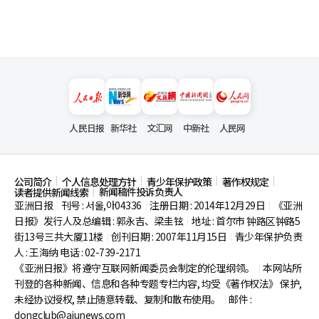
人民日报
新华社
文汇网
中新社
人民网
公司简介
个人信息处理方针
青少年保护政策
著作权规定
新闻稿件投诉负责人
读者提供新闻线索
亚洲日报
刊号 : 서울,아04336
注册日期 : 2014年12月29日
《亚洲
|
|
|
日报》发行人及总编辑 : 郭永吉、梁圭铉
地址 : 首尔市
钟路区钟路5
|
街13号三共大厦11楼
创刊日期 : 2007年11月15日
青少年保护负责
|
|
人 : 王海纳 电话 : 02-739-2171
《亚洲日报》将遵守互联网新闻委员会制定的伦理纲领。
本网站所
|
刊登的各种新闻、信息和各种专题专栏内容, 均受《著作权法》
保护,
未经协议授权, 禁止随意转载、复制和散布使用。
邮件 :
|
dongclub@ajunews.com