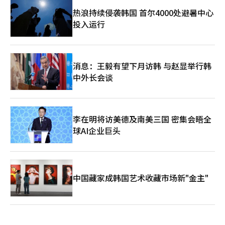
热浪持续侵袭韩国 首尔4000处避暑中心
投入运行
消息：王毅有望下月访韩 与赵显举行韩
中外长会谈
李在明将访美德及南美三国 密集会晤全
球AI企业巨头
中国藏家成韩国艺术收藏市场新"金主"