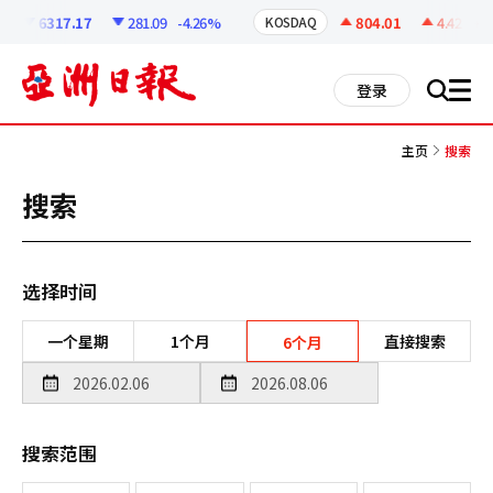
코
인
6317.17
281.09
-4.26%
804.01
4.42
+0.
KOSDAQ
정
보
all
登录
搜
men
索
主页
搜索
搜索
选择时间
一个星期
1个月
直接搜索
6个月
搜索范围