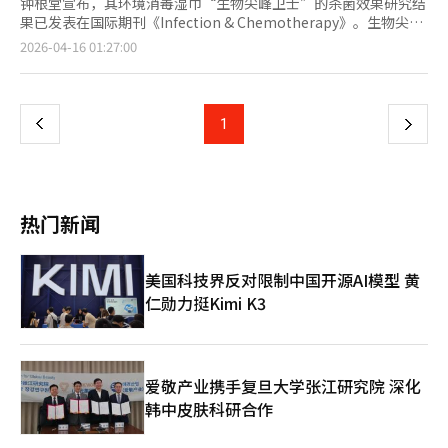
钟根堂宣布，其环境消毒湿巾“生物尖峰卫士”的杀菌效果研究结
果已发表在国际期刊《Infection & Chemotherapy》。生物尖峰
卫士结合了DDAC和Si-QAC，具有即刻杀菌和抑制微生物再生的特
页
2026-04-16 01:27:00
点。研究在五家大学医院进行，结果显示其在消毒后1小时、6小时
和24小时内均保持显著的微生物减少效果(P<0.001)。特别是在湿
一
区表现优异，1小时后微生物减少效果显著(P=0.004)。钟根堂表
示，将继续开发基于科学证据的感染管理解决方案。◆突破PARP
上
1
下
限制，Onconic Therapeutics在AACR上展示Nesuparib非临床成
果Onconic Therapeutics宣布将在美国圣地亚哥举行的AACR
一
2026上展示其新一代抗癌候选药物Nesuparib的研究成果。
Nesuparib是一种双机制合成致死抗癌药物，正在四种癌症中进行
页
临床二期试验。研究显示其在小细胞肺癌和胰腺癌中具有显著的抑
热门新闻
制效果。该药物结合了Tankyrase抑制，调节Wnt和Hippo信号通
路，展示了不依赖特定基因变异的治疗潜力。Onconic
Therapeutics表示，Nesuparib已在四种适应症中进入临床二
美国科技界反对限制中国开源AI模型 黄
期，并在三种癌症中获得FDA孤儿药资格。◆东亚制药接待意大利
仁勋力挺Kimi K3
经济代表团，扩大全球合作东亚制药宣布，意大利工业总联合会代
表团访问了其松岛研究所。Confindustria是意大利最大的经济团
体，此次访问旨在了解韩国创新产业生态系统。东亚制药展示了其
研发设施和生产基础设施，并介绍了全球市场战略。东亚制药表
示，此次访问为与意大利工业界的合作奠定了基础，将继续推动全
爱敬产业携手复旦大学张江研究院 深化
球合作伙伴关系。※ 本报道经人工智能（AI）系统翻译与编辑。
韩中皮肤科研合作