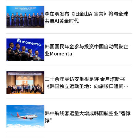
李在明发布《旧金山AI宣言》将与全球
共启AI黄金时代
韩国国民年金参与投资中国自动驾驶企
业Momenta
二十余年寻访安重根足迹 金月培新书
《韩国独立运动圣地：向旅顺口追问历
史》出版
韩中航线客运量大增成韩国航空业"香饽
饽"