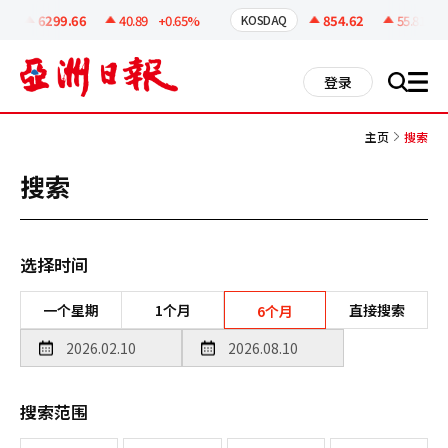
코
인
6299.66
40.89
+0.65%
854.62
55.81
+6
KOSDAQ
정
보
all
登录
搜
men
索
主页
搜索
搜索
选择时间
一个星期
1个月
直接搜索
6个月
搜索范围