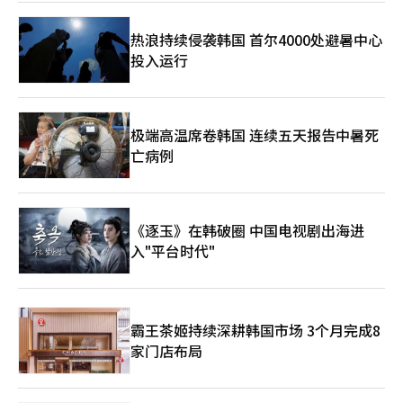
士表示：“夏季的百货商场不仅是简单的购物空间，还承担着室内
避暑的角色。”他指出：“随着‘购物度假’需求的增加，顾客的
热浪持续侵袭韩国 首尔4000处避暑中心
停留时间也会延长，从而对F&B和时尚等相关商品的销售产生积极
投入运行
影响。”※ 本报道经人工智能（AI）系统翻译与编辑。
极端高温席卷韩国 连续五天报告中暑死
亡病例
《逐玉》在韩破圈 中国电视剧出海进
入"平台时代"
霸王茶姬持续深耕韩国市场 3个月完成8
家门店布局