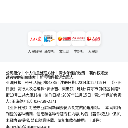
人民日报
新华社
文汇网
中新社
人民网
公司简介
个人信息处理方针
青少年保护政策
著作权规定
新闻稿件投诉负责人
读者提供新闻线索
亚洲日报
刊号 : 서울,아04336
注册日期 : 2014年12月29日
《亚洲
|
|
|
日报》发行人及总编辑 : 郭永吉、梁圭铉
地址 : 首尔市
钟路区钟路5
|
街13号三共大厦11楼
创刊日期 : 2007年11月15日
青少年保护负责
|
|
人 : 王海纳 电话 : 02-739-2171
《亚洲日报》将遵守互联网新闻委员会制定的伦理纲领。
本网站所
|
刊登的各种新闻、信息和各种专题专栏内容, 均受《著作权法》
保护,
未经协议授权, 禁止随意转载、复制和散布使用。
邮件 :
|
dongclub@ajunews.com