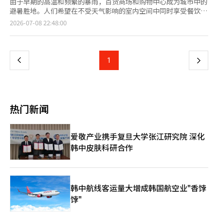
由于早期的高温和频繁的暴雨，百货商场和购物中心成为城市中的
避暑胜地。人们希望在不受天气影响的室内空间中同时享受餐饮、
购物和休闲，所谓的“购物度假”需求不断增加，食品饮料
页
2026-07-08 22:48:00
（F&B）和休闲、体育的销售也随之上涨。根据百货业界的消息，
从上个月1日到本月5日，乐天百货全店销售额同比增长了25%。
一
同期，F&B销售额也增长了20%。这被解读为避暑的顾客增加，纷
纷前往百货商场的餐饮区和咖啡馆。新世界百货在同一时期的F&B
上
1
下
销售增长了21.6%，现代百货的F&B销售也急剧增长了20.3%。百
货商场逐渐成为可以同时享受餐饮、休息和娱乐的综合空间，天气
一
对销售的影响也在加大。在夏季假期来临之际，休闲和体育商品的
销售也表现强劲。新世界百货在同一时期的休闲体育销售增长了
页
24.5%。由于高温和梅雨限制了户外活动，准备度假的消费者纷纷
热门新闻
涌向百货商场等室内零售渠道。实际上，夏季百货商场的访客比例
持续上升。现代百货表示，去年6月至8月的访客比例为26%，略
高于春季（25%）、秋季（24%）和冬季（25%）。此外，直到
爱敬产业携手复旦大学张江研究院 深化
2021年，春季的访客比例最高，但自2022年起，夏季的比例一直
韩中皮肤科研合作
保持在最高水平。百货业界也在加快营销步伐，以抓住“购物度
假”的需求。乐天百货将在12日之前举行夏季定期促销，进行时
尚、体育、儿童和家居等400多个品牌的折扣活动。新世界百货也
将在同一时期在全国13个门店举行定期促销，约360个品牌的商品
最高可享受50%的折扣。现代百货将在下个月20日之前，在包括
韩中航线客运量大增成韩国航空业"香饽
The Hyundai Seoul和狎鸥亭本店等主要门店举办以法国南部度假
饽"
胜地里维埃拉为主题的夏季活动“Viva Riviera”。这被解读为通
过营造城市中的度假氛围来吸引“购物度假”需求的策略。业界人