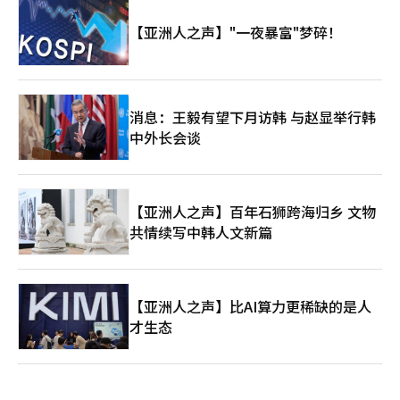
【亚洲人之声】"一夜暴富"梦碎！
消息：王毅有望下月访韩 与赵显举行韩
中外长会谈
【亚洲人之声】百年石狮跨海归乡 文物
共情续写中韩人文新篇
【亚洲人之声】比AI算力更稀缺的是人
才生态