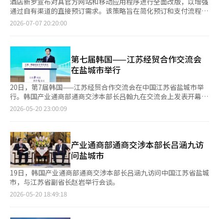
酒店新罗宣布对其官方网站和移动应用程序进行全面改版，以增强
通过自有渠道的直接预订需求。该策略旨在简化预订和支付流程，
同时加强会员专属产品和地方旅游内容，以区别于在线旅游代理商
2026-07-07 20:20:00
（OTA）。 酒店新罗于7日表示，已全面改版官方网站和应用程序
的用户界面和用户体验（UI·UX）。从客房搜索到预订、支付和
旅行信息的探索，客户的操作流程得到了整合，提高了使用便利
性。 新增加的预订功能包括可以一目了然查看所需日期客房价格
第七届韩国——江苏经贸合作交流会
的“价格日历”和可通过最少点击完成预订的“综合预订栏”。此
在盐城市举行
外，为了减少入住当天在前台的等待时间，还增加了提前支付客房
费用的功能。 酒店新罗还新设了“体验（Experiences）”专区，
20日，第7届韩国——江苏经贸合作交流会在中国江苏省盐城市举
客户可以规划酒店住宿和周边旅游。该专区介绍各酒店运营的体验
行。韩国产业通商部通商交涉本部长吕翰九在交流会上发表开幕
项目、附近的旅游景点和地方特色活动，方便客户在预订客房后，
词。
2026-05-20 23:00:09
无需寻找其他旅游平台即可准备当地行程。 针对新罗奖励会员，
酒店新罗推出了官方网站专属折扣套餐。综合付费会员“新罗
S”将从原有的两个等级细分为三个等级，并扩大各等级的优惠。
通过提供仅在官方渠道可享受的价格和会员优惠，酒店新罗希望增
产业通商部通商交涉本部长吕涵九访
加回头客。 此次改版的核心是构建直观的用户体验（UX）和超越
问盐城市
住宿的“旅行体验扩展”。随着不通过OTA而直接与酒店交易以减
少流通佣金的D2C（直接面向消费者）趋势的兴起，酒店新罗也进
19日，韩国产业通商部通商交涉本部长吕涵九访问中国江苏省盐城
行战略性调整，以提升自有渠道的核心竞争力。 为庆祝官网和应
市，与江苏省副省长赵岩举行会谈。
用程序的改版，酒店新罗将于8月31日前开展“盛大改版”促销活
2026-05-20 18:49:18
动。客户在官方渠道预订客房并完成入住后，将有机会通过抽奖获
得酒店新罗运营的全球22家酒店的22晚住宿券。 获奖者可以使用
的住宿券包括首尔·济州新罗酒店和新罗单品江陵·岘港·西安，