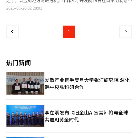
之手，以应对地方财政危机。中韩人才开发院19日在首尔明洞总部
是重塑东亚区域经济秩序的重要支点，是两大经济体在合作与竞争
宣布，与盐城市签署了中韩产业合作及人才交流的合作备忘录
页
2026-03-20 02:28:03
并存格局中进行制度化协调的重要工具。本轮谈判所涉及的服务贸
（MOU）。盐城市副市长唐静、经济技术开发区党委书记顾明
易、投资规则及“负面清单”模式，标志着协定正由传统制造业领
东、卫生健康委员会党委书记王政等高级官员出席了签约仪式，显
一
域，向金融、数字经济等未来产业领域延伸。这一转变，既是对两
示出强烈的合作意愿。盐城市位于江苏省东部沿海地区，是一个拥
国经济深度融合现实的回应，也体现出规则体系向高标准、现代化
有800万人口的大型工业城市，韩国企业如起亚和SK集团已在此建
上
1
下
迈进的趋势。 然而，历史经验同样提醒，经济与安全之间的张力
立了坚实的产业合作基础。中韩人才开发院是韩国最大的中国留学
始终存在。“萨德事件”正是典型例证：当安全逻辑主导政策选择
机构，致力于促进两国人才交流和产业合作。中韩人才开发院董事
一
时，经贸合作容易受到冲击。因此，本轮谈判的深层意义，在于探
姜振表示：“盐城市为振兴地方经济，积极与韩国展开产业合作，
索如何在经济互依与安全关切之间建立更为稳固的平衡机制。只有
特别关注引领潮流的K-美容医疗产业和文化项目。”根据协议，盐
页
在相互尊重与可预期的制度环境中，合作成果才能真正持久。 值
城市计划将韩国皮肤科的先进医疗美容品牌和技术快速引入当地主
热门新闻
得关注的是，地方层面与产业一线早已积累了丰富的合作实践。中
要大型医疗机构。合作不仅限于技术转移，还将尝试新的融合模
国的惠州、盐城、烟台等城市，通过承接韩资企业，逐步形成以电
式，将韩国皮肤科的外部治疗技术与中医的内部调理方法结合。中
子、汽车、化工等为核心的产业生态体系。这种合作已从单纯的资
韩人才开发院的相关人士表示：“此次协议将成为韩国优秀企业和
爱敬产业携手复旦大学张江研究院 深化
本引入，演变为涵盖技术、人才与供应链的深层次融合，体现
医疗机构进入中国市场的坚实基础，我们将继续扩大支持产业合作
韩中皮肤科研合作
出“你中有我、我中有你”的发展格局。 在韩国方面，新万金产
的平台作用。”※ 本报道经人工智能（AI）系统翻译与编辑。
业园区则被视为未来合作的重要载体。作为面向东北亚的综合性开
发项目，新万金在产业、物流、能源与旅游等多领域具备联动潜
力。一旦与中国沿海经济带形成更紧密对接，有望发展为区域经济
合作的重要枢纽。当前，地方政府与企业之间的合作已初见端倪，
李在明发布《旧金山AI宣言》将与全球
若能获得国家层面制度性安排的支撑，其外溢效应将更加显著。
共启AI黄金时代
由此可见，中韩FTA并非仅在谈判桌上完成的“文本工程”，更是
一项由企业、地方与市场共同参与构建的“现实工程”。只有当制
度设计与实践需求相互契合，协定才能真正转化为推动经济增长的