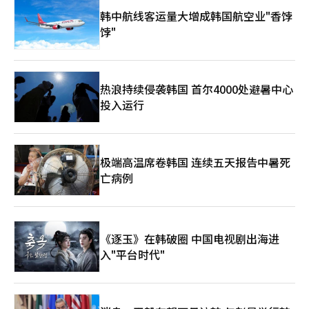
动力。 面向未来，中韩FTA深化仍需把握三大关键方向。其一是坚
韩中航线客运量大增成韩国航空业"香饽
持相互均衡。市场开放应建立在互利共赢基础之上，尤其在服务业
与金融领域，应在扩大开放的同时强化本国产业竞争力，实现“开
饽"
放与安全并重”。其二是强化制度信任。通过完善规则体系，减少
政策不确定性，确保企业经营环境不因短期政治波动而受扰。其三
是突出前瞻布局。在数字经济、绿色产业与高技术领域深化合作，
使FTA不断适应全球经济结构变化。 当下的东亚，既是全球经济增
热浪持续侵袭韩国 首尔4000处避暑中心
长的重要引擎，也面临地缘政治不确定性的考验。在这一背景下，
投入运行
中韩FTA的意义已超越双边经贸安排本身，有潜力成为区域稳定的
重要制度支柱。经济相互依存不仅是发展动力，也是缓释冲突的重
要机制；持续合作所积累的信任，更是区域和平最坚实的基础。
“萨德”所带来的波折，已成为过去。当前更重要的问题在于：如
极端高温席卷韩国 连续五天报告中暑死
何在修复中实现超越，在合作中构建新秩序。中韩FTA正是这一进
程的起点与试金石。唯有秉持相互尊重与均衡发展的原则，推动协
亡病例
定走向更高水平的完善，中韩合作方能真正成为支撑东亚长期和平
与繁荣的基石。
《逐玉》在韩破圈 中国电视剧出海进
入"平台时代"