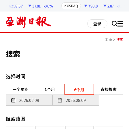
코
인
6258.57
37.81
-0.6%
798.8
2.87
-0.36%
KOSDAQ
정
보
all
登录
搜
men
索
主页
搜索
搜索
选择时间
一个星期
1个月
直接搜索
6个月
搜索范围