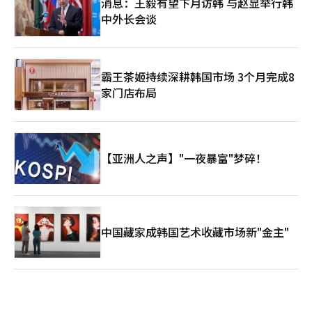
消息：王毅有望下月访韩 与赵显举行韩
中外长会谈
霸王茶姬持续深耕韩国市场 3个月完成8
家门店布局
【亚洲人之声】"一夜暴富"梦碎！
中国藏家成韩国艺术收藏市场新"金主"