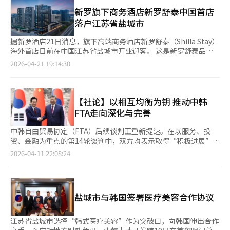
以及国内新罗酒店和中国盐城店等。酒店新罗还为在官网改版期待
新罗旗下商务酒店新罗舒泰中国首店
中留言的客户准备了新付费会员“新罗S签名”赠送活动。同时，
落户江苏省盐城市
改版纪念套餐也将销售，客户在计算会员等级时，住宿次数将被双
倍计算。 酒店新罗相关人士表示：“此次改版是为了提高客户便
据新罗酒店21日消息，旗下高端商务酒店新罗舒泰（Shilla Stay）
利性，同时增强官方渠道的竞争力。”并表示：“未来，我们还将
海外首店日前在中国江苏省盐城市开业迎客。 这是新罗舒泰品牌
基于官方渠道持续扩大高端服务和客户定制体验。”※ 本报道经
首次走出韩国市场，新罗舒泰盐城拥有223家客房、配套多样化设
2026-04-21 19:14:30
人工智能（AI）系统翻译与编辑。
施，包括专业韩式餐厅“桃园”、大堂酒廊，以及宴会厅、会议
室、健身中心等空间，可满足商务及休闲旅客的多元需求。 “桃
园”将集中展示韩国酒店品牌在餐饮服务方面的竞争力，为当地消
费者及韩国赴华旅客提供更具差异化的餐饮体验。 新罗舒泰酒店
【社论】以相互均衡为钥 推动中韩
所在的盐城经济技术开发区是中国东部重要产业发展区域，以汽车
FTA走向深化与完善
制造及高端制造业为核心产业，开发区内进驻众多韩国企业及合作
供应商，被视为韩中经贸合作的重要据点。 新罗舒泰盐城店将依
中韩自由贸易协定（FTA）后续谈判正重新提速。在以服务、投
托当地产业优势，同时吸引商务出行与旅游住宿需求，逐步提升品
资、金融为重点的第14轮谈判中，双方均表示取得“积极进展”。
牌在中国市场的影响力。新罗酒店负责人表示，集团将凭借多年积
这一表述并非简单的外交辞令，而是一个清晰信号：一度因外部因
2026-04-11 22:08:24
累的酒店运营经验和品牌信誉，以委托运营模式加快推动新罗舒泰
素而受阻的双边经济合作，正在迈向恢复与升级的新阶段。 回顾
全球化布局，在未来分阶段扩大海外市场版图。 新罗酒店近来持
2015年中韩FTA的正式签署，这一协定曾为两国经贸关系奠定重要
续加码布局中国市场，旗下另一品牌新罗汇纹酒店（Shilla
制度基础。然而，2016年“萨德”反导系统部署引发的政治与安
Monogram）于今年2月在陕西省西安市正式开业。
全摩擦，令原本快速发展的经贸合作受到明显掣肘，其潜力未能充
盐城市与韩国签署医疗美容合作协议
分释放。事实表明，经济合作虽以互利为导向，却难以完全摆脱安
全与政治因素的牵引。正因如此，当下推动FTA后续谈判，不仅是
对既有合作机制的修复，更是一次在更成熟框架下重塑双边关系的
江苏省盐城市选择“韩式医疗美容”作为突破口，向韩国伸出合作
关键契机。 需要强调的是，中韩FTA的意义远不止于关税减让。它