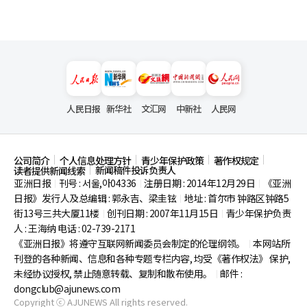
人民日报
新华社
文汇网
中新社
人民网
公司简介
个人信息处理方针
青少年保护政策
著作权规定
新闻稿件投诉负责人
读者提供新闻线索
亚洲日报
刊号 : 서울,아04336
注册日期 : 2014年12月29日
《亚洲
|
|
|
日报》发行人及总编辑 : 郭永吉、梁圭铉
地址 : 首尔市
钟路区钟路5
|
街13号三共大厦11楼
创刊日期 : 2007年11月15日
青少年保护负责
|
|
人 : 王海纳 电话 : 02-739-2171
《亚洲日报》将遵守互联网新闻委员会制定的伦理纲领。
本网站所
|
刊登的各种新闻、信息和各种专题专栏内容, 均受《著作权法》
保护,
未经协议授权, 禁止随意转载、复制和散布使用。
邮件 :
|
dongclub@ajunews.com
Copyright ⓒ AJUNEWS All rights reserved.