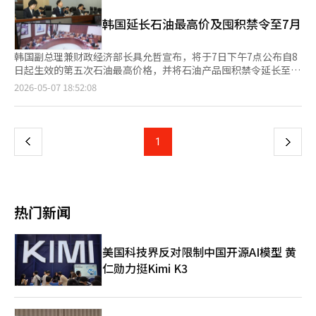
2005.4韩元。 地区汽油价格方面，首尔为每升2051韩元，最高；
油和LPG的能源补助家庭将额外获得14万7000韩元的补助。 为了
益，从而提高物价稳定措施的实效性。” 政府计划在发现违反物
大邱为1995.8韩元，最低。品牌方面，SK能源的价格为每升
支持受高油价影响的小商户，政府将“希望Dream”小商户贷款
韩国延长石油最高价及囤积禁令至7月
价稳定措施的情况下，施加处置命令和强制执行罚款，并在紧急供
2016.8韩元，最贵；而廉价加油站的价格为每升1993.6韩元，最便
规模从原来的1.5万亿韩元增加至3万亿韩元，翻倍增加。同时，将
应需要时，立即出售被扣押的物品。此外，还将设立超出不当收益
宜。 国际油价出现下跌。作为进口原油价格基准的迪拜原油每桶
加强对良心价格商户的额外折扣和现金返还等激励措施。 具副总
的罚款和举报奖励制度，以增强民间监督功能。 具副总理强
价格为102.7美元，比上周下降4.8美元。国际汽车用柴油价格也下
韩国副总理兼财政经济部长具允哲宣布，将于7日下午7点公布自8
理表示：“今天将公布的高物价应对方案之后，针对高汇率造成的
调：“将立即着手修订相关物价稳定法施行令，并尽快推动法律修
降15.4美元，降至157美元。然而，国际汽油价格上涨2.1美元，达
日起生效的第五次石油最高价格，并将石油产品囤积禁令延长至7
中小企业损失的支持对策也将尽快制定并公布。”
订。” 当天还公布了对7家制粉企业的面粉供应价格串通调查结
到131.8美元。 本周国际油价因美国与伊朗停火协议进展的预期受
月。他强调将引入罚款等制度改进措施。具允哲在政府世宗办公楼
页
2026-05-07 18:52:08
果。公平交易委员会决定对面粉价格串通处以6710亿韩元的历史
到下行压力，但由于两国间的武力冲突报道，跌幅受到限制。国际
主持的民生物价特别管理会议上表示，新的石油最高价格将综合考
最高罚款。政府将集中检查中东战争导致的原材料成本上涨是否被
油价的波动通常需要2至3周的时间才能反映在国内加油站价格上。
虑国际油价走势、石油消费量以及财政和民生负担。他指出，为防
一
不当利用。※ 本报道经人工智能（AI）系统翻译与编辑。
此外，政府自8日起实施的第五次石油最高价格已被冻结。因此，
止借最高价格制进行的销售规避等不正当行为，将延长囤积禁令，
最高价格维持在汽油每升1934韩元，柴油1923韩元，灯油1530韩
并计划通过引入罚款和奖励制度提高物价稳定措施的有效性。关于
上
1
下
元。 ※ 本报道经人工智能（AI）系统翻译与编辑。
近期物价情况，他评价称，尽管中东战争影响，4月消费者物价涨
幅维持在2.6%，最高价格制和农产品供应增加起到了作用。他还
一
表示，降低燃油税和最高价格制使物价涨幅减少约1.2个百分点。
具允哲强调，与美国和英国等主要国家相比，韩国的物价相对稳
页
定，保持在2%出头的水平。政府将全力管理民生物价，每日检查
热门新闻
石油、农产品、加工食品和生活必需品等，并与食品行业合作，在
5月开展4300多种商品的折扣活动。作为改善关税制度的后续措
施，政府计划加强对进口农水产品价格稳定的全程检查，并推进相
美国科技界反对限制中国开源AI模型 黄
关法律修订，包括附加税征收和命令撤销。此外，政府将扩大对中
仁勋力挺Kimi K3
东战争影响商品的进口通关支持，加强对石油和石脑油等主要商品
的审查，并支持进口来源多元化。简化加拿大原油的优惠税率适用
程序，力争每年最多获得3300万桶。在医疗产品供应稳定措施方
面，将对注射器等必需医疗物品进行囤积特别检查，并优先供应血