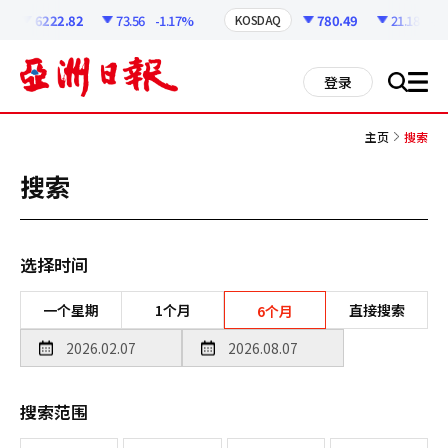
코
인
6222.82
73.56
-1.17%
780.49
21.18
-2.
KOSDAQ
정
보
all
登录
搜
men
索
主页
搜索
搜索
选择时间
一个星期
1个月
直接搜索
6个月
搜索范围