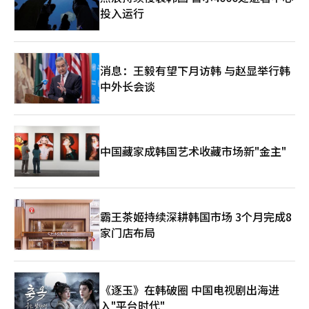
投入运行
消息：王毅有望下月访韩 与赵显举行韩
中外长会谈
中国藏家成韩国艺术收藏市场新"金主"
霸王茶姬持续深耕韩国市场 3个月完成8
家门店布局
《逐玉》在韩破圈 中国电视剧出海进
入"平台时代"