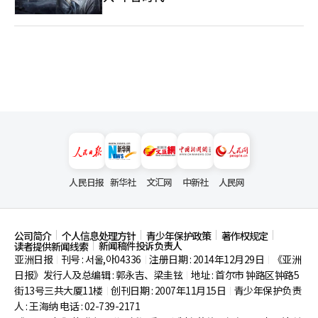
人民日报
新华社
文汇网
中新社
人民网
公司简介
个人信息处理方针
青少年保护政策
著作权规定
新闻稿件投诉负责人
读者提供新闻线索
亚洲日报
刊号 : 서울,아04336
注册日期 : 2014年12月29日
《亚洲
|
|
|
日报》发行人及总编辑 : 郭永吉、梁圭铉
地址 : 首尔市
钟路区钟路5
|
街13号三共大厦11楼
创刊日期 : 2007年11月15日
青少年保护负责
|
|
人 : 王海纳 电话 : 02-739-2171