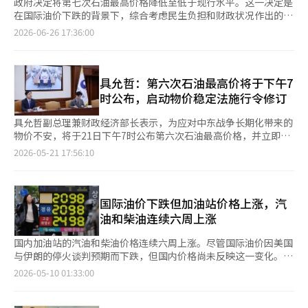
政府决定将第七次石油最高价格降低至低于现行水平。这一决定是
在国际油价下跌的背景下，综合考虑民生负担和财政状况作出的。
具允哲副总理兼财政经济部部长在当天的紧急经济总部会议、经济
2026-06-26 17:36:00
关系部长会议及民生物价特别管理关系部长任务小组(TF)上表
示：“第七次石油最高价格将综合考虑国际油价下跌、民生负担和
财政状况等因素，予以降低，具体内容将在下午七时公布。” 政
府评估中东战争结束后的谅解备忘录(MOU)签署后，外部不确定性
具允哲：第六次石油最高价将于下午7
逐渐减缓。国际油价大幅上涨后也出现下跌趋势，国内柴油平均价
时公布，启动物价稳定法施行令修订
格在约两个月后降至每升2000韩元以下。 国内柴油平均价格在上
个月7日曾上涨至每升2006.1韩元，但截至本月25日已降至1998.4
具允哲副总理兼财政经济部长表示，为应对中东战争长期化带来的
韩元。汽油平均价格在同一天的统计为每升2006.6韩元。 不过，
物价不安，将于21日下午7时公布第六次石油最高价格，并立即着
政府指出中东战争后续谈判过程中的不确定性仍然存在。由于高物
手修订物价稳定法施行令。 具副总理在当天于政府首尔厅召开
2026-05-21 17:56:10
价、高汇率、高利率和就业放缓等民生负担依然持续，因此应急应
的“民生物价特别管理关系部长TF”第九次会议上指出：“中东
对措施将逐步调整。 具副总理表示：“考虑到中东局势的不确定
战争的不确定性持续，生产者物价上涨趋势仍在，消费者物价上行
性，本周维持第六次石油最高价格不变。政府将全力以赴稳定和恢
压力也在加大。”他表示：“政府将以高度警觉，努力维护市场秩
复民生经济，同时积极准备战争后的经济正常化和大跃进。” 会
序，尽最大努力实现物价稳定和减轻民生负担。” 政府决定于22
国际油价下跌但加油站价格上涨，汽
议上讨论了民生物价稳定及减轻市民负担的方案。政府计划投入1
日0时起实施的第六次石油最高价格，将于当天下午7时公布。具副
油和柴油连续六周上涨
万亿韩元用于农产品、海产品的折扣、减轻基本生活费用负担以及
总理解释称：“将综合考虑国际油价走势和民生、财政负担等因素
支持受高油价影响的小商户，目标是在下半年将消费者物价上涨率
作出决定。” 原定于本月底结束的油税减免措施也将延长至7月
国内加油站的汽油和柴油价格连续六周上涨。尽管国际油价因美国
控制在3%以内。 作为其中一部分，政府将在7月至8月期间开展历
底。此举旨在尽量减轻因中东战争长期化导致的国际油价波动带来
与伊朗的停火谈判预期而下跌，但国内价格尚未反映这一变化。
史上最大规模的农产品、海产品支持项目的折扣活动。为了稳定鸡
的油费负担。 会议上还讨论了加强物价稳定措施实效性的方法。
根据9日联合新闻社和韩国石油公社油价信息系统Opinet的数据，
2026-05-10 01:33:00
蛋价格，还决定将新鲜鸡蛋的进口量扩大至六倍，额外进口2亿
政府决定推动修订物价稳定法，以加强对违反物价稳定措施的处罚
5月第一周（3日至7日）全国加油站汽油平均售价为每升2011.2韩
个。 为减轻能源负担，政府将在下半年继续冻结电费和燃气费等
和追缴机制，包括禁止囤积居奇等。 具副总理表示：“将修订物
元，比上周上涨2.6韩元。柴油平均售价也上涨2.6韩元，达到每升
主要公共费用，并将LPG丁烷销售附加税临时免除至年底。使用煤
价稳定法，以更迅速地流通供需紧张的商品，并彻底追缴非法收