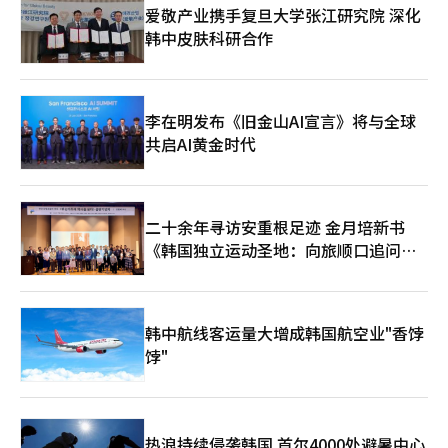
液透析等必需领域。具允哲表示，尽管中东战争长期化带来不确定
爱敬产业携手复旦大学张江研究院 深化
性，但政府将构筑民生经济的防波堤，全力确保能源和食品等生活
韩中皮肤科研合作
必需品的价格和供应稳定。※ 本报道经人工智能（AI）系统翻译与
编辑。
李在明发布《旧金山AI宣言》将与全球
共启AI黄金时代
二十余年寻访安重根足迹 金月培新书
《韩国独立运动圣地：向旅顺口追问历
史》出版
韩中航线客运量大增成韩国航空业"香饽
饽"
热浪持续侵袭韩国 首尔4000处避暑中心