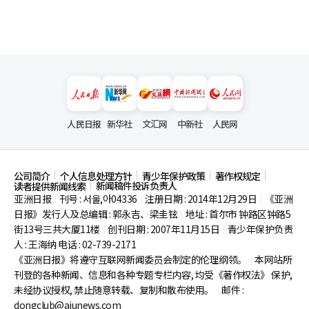
人民日报
新华社
文汇网
中新社
人民网
公司简介
个人信息处理方针
青少年保护政策
著作权规定
新闻稿件投诉负责人
读者提供新闻线索
亚洲日报
刊号 : 서울,아04336
注册日期 : 2014年12月29日
《亚洲
|
|
|
日报》发行人及总编辑 : 郭永吉、梁圭铉
地址 : 首尔市
钟路区钟路5
|
街13号三共大厦11楼
创刊日期 : 2007年11月15日
青少年保护负责
|
|
人 : 王海纳 电话 : 02-739-2171
《亚洲日报》将遵守互联网新闻委员会制定的伦理纲领。
本网站所
|
刊登的各种新闻、信息和各种专题专栏内容, 均受《著作权法》
保护,
未经协议授权, 禁止随意转载、复制和散布使用。
邮件 :
|
dongclub@ajunews.com