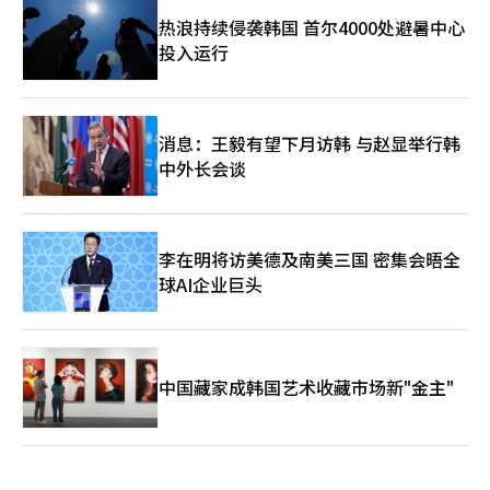
热浪持续侵袭韩国 首尔4000处避暑中心
投入运行
消息：王毅有望下月访韩 与赵显举行韩
中外长会谈
李在明将访美德及南美三国 密集会晤全
球AI企业巨头
中国藏家成韩国艺术收藏市场新"金主"