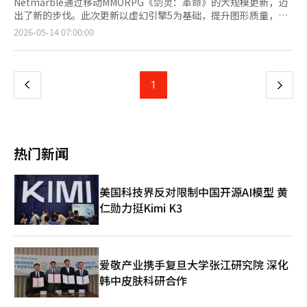
Netmarble通过移动MMORPG《剑灵：革命》的大规模更新，迈
出了新的步伐。此次更新以虚幻引擎5为基础，提升图形质量，并
推出新职业和新服务器，旨在增强长期服务的竞争力。
页
2026-05-14 07:00:00
Netmarble于13日举行了在线展示会，公开了定于5月26日进行的
大规模更新‘NEXT剑灵：革命’。展示会上，开发公司
一
Netmarble FNC的柳在成导演、李煥鍾策划团队长以及
Netmarble的郑承焕事业本部长出席，介绍了更新的方向和主要
上
1
下
内容。 此次更新的核心是引擎转换。Netmarble将《剑灵：革
命》的游戏引擎更换为虚幻引擎5，并全面重构了游戏内的主要区
一
域，如无一峰、英林村和机缘绝壁。增强了草木的密度、色彩和光
反射表现等环境细节，同时改善了主要物体的纹理分辨率和远景地
页
标的表现。 实时光照技术也得到了应用。光线自然地反射在墙壁
热门新闻
和地面上，阴影和黑暗空间的表现得到了立体化的改善，从而提升
了整体空间感。Netmarble表示，更新不仅仅是简单的图形改
善，更是将原作的情感在现代移动环境中重新实现的重点。 柳在
美国科技界反对限制中国开源AI模型 黄
成Netmarble FNC导演表示：“在准备NEXT更新时，我们专注于
仁勋力挺Kimi K3
两个目标：第一是通过引擎升级实现视觉创新，第二是将原作的乐
趣更好地融入到移动游戏中，进一步进化。” 根据用户意见，新
增了新的体型。新体型‘长身林族’在保留原有林族可爱娇小魅力
的同时，满足了用户对更成熟和修长比例的需求。耳朵和尾巴的自
定义选项也得到了扩展。 新职业‘幻术师’也已公开。幻术师与
爱敬产业携手复旦大学张江研究院 深化
以强大武功为中心的现有职业不同，利用幻觉和干扰进行战斗。通
韩中皮肤科研合作
过在周围洒下星星，并使用幻术使自己看起来像星星，来躲避敌人
的攻击，然后在意想不到的位置瞬间发起攻击。 幻术师利用延迟