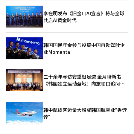
型武功和变幻莫测的攻击模式，使对手难以预测攻击时机，预计将
改变以无敌连击为中心的战斗元。 新服务器‘唯一无二’也将开
李在明发布《旧金山AI宣言》将与全球
放。为了让新用户和回归用户能够快速加入核心内容，将提供装备
共启AI黄金时代
支持全套和成长指南。同时，还将提供获得最高等级神话装备的机
会。 Netmarble还公开了2026年的更新路线图。第二季度将推出
首个神话 dungeon‘猛毒的花园’、职业变更权的改善以及PvE
内容‘试炼之塔’。第三季度将更新新职业‘龙骑士’，并推出首
个独特等级‘鬼天’装备和新鬼天武器。同时也将进行血风之地的
韩国国民年金参与投资中国自动驾驶企
改善工作。 第四季度将计划推出新职业和服务8周年纪念活动及更
业Momenta
新，并展示《剑灵：革命》的新区域和剧情。 Netmarble在更新
之前正在特设网站进行预约。参与的用户将获得+10强化的闪耀古
代装备全套、100%古代强化成功券、100%古代损坏恢复券和特
别面部装饰图案‘NEXT Vision’。 此次更新在长期服务游戏的技
二十余年寻访安重根足迹 金月培新书
术性重塑方面具有重要意义。引擎更换是一项开发负担较大的工
《韩国独立运动圣地：向旅顺口追问历
作，但在图形质量、内容扩展性和新用户引入方面都可以期待效
果。此外，结合新服务器和成长支持，降低了回归用户的进入门
史》出版
槛。 未来的关键在于虚幻引擎5转换后的实际游戏优化和新内容的
体验完整度。移动MMORPG不仅在图形质量上，发热、帧稳定
性、战斗操作感、成长速度等因素也对用户满意度产生重大影响。
韩中航线客运量大增成韩国航空业"香饽
Netmarble能否通过此次‘NEXT’更新同时吸引现有用户和新、
饽"
回归用户，值得关注。※ 本报道经人工智能（AI）系统翻译与编
辑。