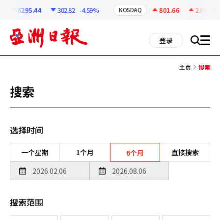
코
인
6295.44
302.82
-4.59%
801.66
2.07
+0.
KOSDAQ
정
보
all
登录
搜
men
索
主页
搜索
搜索
选择时间
一个星期
1个月
直接搜索
6个月
搜索范围