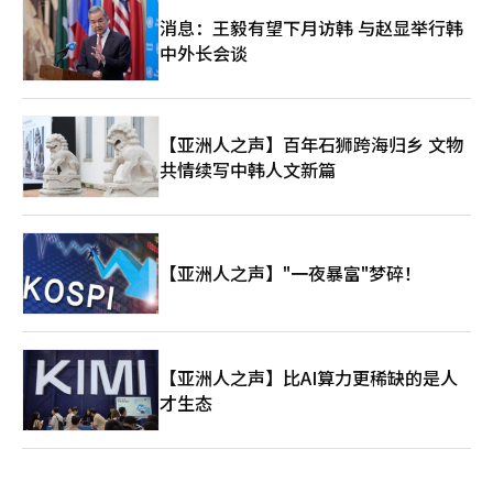
消息：王毅有望下月访韩 与赵显举行韩
中外长会谈
【亚洲人之声】百年石狮跨海归乡 文物
共情续写中韩人文新篇
【亚洲人之声】"一夜暴富"梦碎！
【亚洲人之声】比AI算力更稀缺的是人
才生态