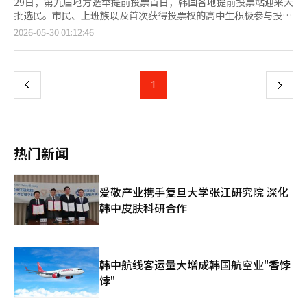
29日，第九届地方选举提前投票首日，韩国各地提前投票站迎来大
批选民。市民、上班族以及首次获得投票权的高中生积极参与投
票，上班族完成投票后拍照留念。
页
2026-05-30 01:12:46
一
上
1
下
一
页
热门新闻
爱敬产业携手复旦大学张江研究院 深化
韩中皮肤科研合作
韩中航线客运量大增成韩国航空业"香饽
饽"