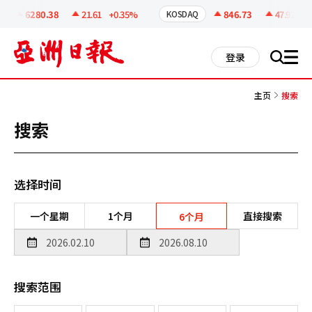
코
인
6280.38
21.61
+0.35%
846.73
47.92
+6
KOSDAQ
정
보
all
登录
搜
men
索
主页
搜索
搜索
选择时间
一个星期
1个月
直接搜索
6个月
搜索范围