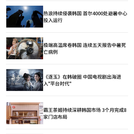
热浪持续侵袭韩国 首尔4000处避暑中心
投入运行
极端高温席卷韩国 连续五天报告中暑死
亡病例
《逐玉》在韩破圈 中国电视剧出海进
入"平台时代"
霸王茶姬持续深耕韩国市场 3个月完成8
家门店布局