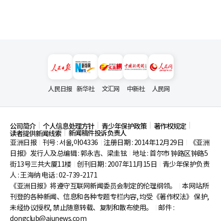
人民日报
新华社
文汇网
中新社
人民网
公司简介
个人信息处理方针
青少年保护政策
著作权规定
新闻稿件投诉负责人
读者提供新闻线索
亚洲日报
刊号 : 서울,아04336
注册日期 : 2014年12月29日
《亚洲
|
|
|
日报》发行人及总编辑 : 郭永吉、梁圭铉
地址 : 首尔市
钟路区钟路5
|
街13号三共大厦11楼
创刊日期 : 2007年11月15日
青少年保护负责
|
|
人 : 王海纳 电话 : 02-739-2171
《亚洲日报》将遵守互联网新闻委员会制定的伦理纲领。
本网站所
|
刊登的各种新闻、信息和各种专题专栏内容, 均受《著作权法》
保护,
未经协议授权, 禁止随意转载、复制和散布使用。
邮件 :
|
dongclub@ajunews.com