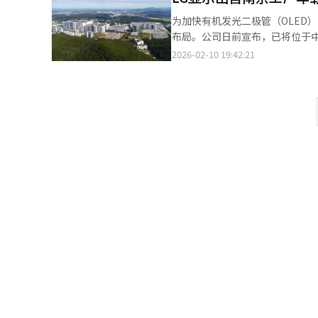
尚未完全稳定，借款依赖度上升至2
为加快有机发光二极管（OLED
元减少到3万亿韩元出头。PF风
布局。公司日前宣布，已将位于中
下，以低于自有资本的水平进行管
务实施全面外包。 LG显示日前发布公告称，公司已与拓润整体解决方案（Toprun Total Solution）南京法人
2026-02-10 19:42:21
一倍以上。利用高端品牌“Le 
（TRCN）签署协议，将正式转让
合。吴代表推动以盈利为中心的
月30日。 LG显示南京法人此前同时运营IT及车载LCD模块业务，此次出售仅涉及车载LCD模块相关资产和业务，IT
任务，整体业务结构重组正在进
用LCD模块业务仍将由LG显示
住宅和建筑·土木业务。房地产
行供应。 LG显示方面表示，此次交易主要目的是推进业务结构升级并强化盈利能力，并强调这是公司在合理化LCD
务扩展也具有双面性。为增强开发
业务的同时，集中资源向高附加
益扩大是积极的，但根据销售市
运营灵活性，在激烈的显示产业竞争中保持可持续竞争力。 LG显示
2300亿韩元。与主要建筑公司
同时推进LCD与OLED两大技
业务组合多元化活动仍在进行中
显示在以OLED为核心重塑业务
综合开发项目。这被解读为降低
波动和客户需求变化。 在车载显示领域，LG显示拥有从LCD到OLED的完整产品线。通过将模块制造环节外包，公司
然而，由于存在多种变量，断言
可将更多资源投入到核心技术、面板
盈利能力和市场地位。大型整备
润整体解决方案是一家韩国先进零
长基础。※ 本报道经人工智能（
光模组（BLU）等关键部件。 拓伦全套解决方案代表理事朴英根（音）表示，公司此前已将自身的显示光源技术与
LG显示的面板和玻璃相结合，向
此次收购，公司将正式全面进军车载LCD模块业务。 业内人士分析认为
合作伙伴的分工协作，有助于提升
全球显示产业加速洗牌、车载显