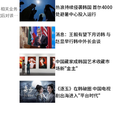
.8万亿韩
热浪持续侵袭韩国 首尔4000
）相关业务
亿韩元以
处避暑中心投入运行
成后对该业
，同比增加
营方向相吻
期为今年7
提出为核心
消息：王毅有望下月访韩 与
集中在国内
赵显举行韩中外长会谈
包方式进
大。自营业
虽然开发收
成本、提升
减少到
中国藏家成韩国艺术收藏市
补这一点，
场新"金主"
解读为LG
部土地推进
地应对市场
危机局面。
同时影响
拓
《逐玉》在韩破圈 中国电视
还是稳定增
显示用背
剧出海进入"平台时代"
品。通过
争优势。在
。