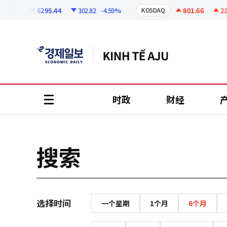
코
인
6295.44
302.82
-4.59%
801.66
2.07
KOSPI
KOSDAQ
정
보
时政
财经
all
menu
搜索
选择时间
一个星期
1个月
6个月