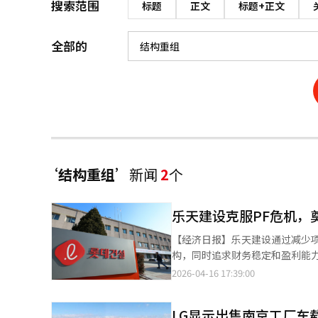
搜索范围
标题
正文
标题+正文
全部的
‘结构重组’
新闻
2
个
乐天建设克服PF危机，
【经济日报】乐天建设通过减少
构，同时追求财务稳定和盈利能
证。据建筑业界16日消息，乐
2026-04-16 17:39:00
能，通过选择性承接项目来控制风
1054亿韩元，显示出恢复趋势
LG显示出售南京工厂车载
稳定性指标也有所改善。负债率从2