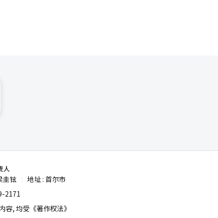
责人
梁圭铉
地址 : 首尔市
|
-2171
容, 均受《著作权法》