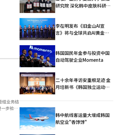
研究院 深化韩中皮肤科研合
作
李在明发布《旧金山AI宣
言》将与全球共启AI黄金时
代
韩国国民年金参与投资中国
自动驾驶企业Momenta
二十余年寻访安重根足迹 金
月培新书《韩国独立运动圣
地：向旅顺口追问历史》出
版
重组业务结
进一步验
加强开发功
韩中航线客运量大增成韩国
业利润为
航空业"香饽饽"
素。财务
整体财务结构