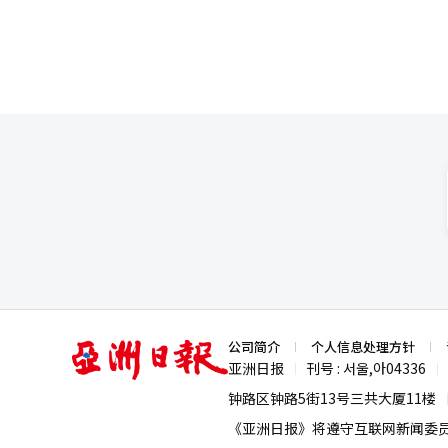
亚
公司简介
个人信息处理方针
洲
亚洲日报
刊号 : 서울,아04336
|
|
日
报
钟路区钟路5街13号三共大厦11楼
《亚洲日报》将遵守互联网新闻委