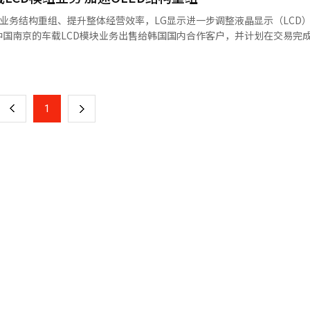
8%，利息保障比率从97%降至64%。或有债务担保规模从2022年底的6
）业务结构重组、提升整体经营效率，LG显示进一步调整液晶显示（LCD
险减少，长期化到期结构缓解了短期流动性压力。公司计划将其减少到2万
国南京的车载LCD模块业务出售给韩国国内合作客户，并计划在交易完
理。城市整备业务部门的恢复趋势明显。去年订单额为3.3668万亿韩元
页
El”在核心位置增强了订单竞争力。这些变化与吴一根代表上任后强调的经
南京车载LCD模块业务，此次交易金额为人民币4.915亿元，预计交易日
增长模式，扩大开发业务并注重财务稳定。PF风险管理和业务效率化也被
一
行中。然而，业务结构方面仍存在偏重问题。乐天建设的总收入中约75%
继续负责。交易完成后，LG显示将不再自行生产车载LCD模块，而是通过外
市场波动可能对业绩产生重大影响，若住宅市场放缓，业绩波动性可能扩
上
1
下
商能力而增加的自营业务收入在两年内增长约四倍，达到4215亿韩元。
值领域转型，打造“技术型企业”的战略性选择。公司希望通过精简固定
场情况，风险暴露可能增加。特别是，过去超过1万亿韩元的海外收入去年
一
社长郑哲东在CES 2026期间对记者表示，公司将
多元化海外业务地区的趋势相比，国内市场集中的收入结构更加明显。为弥
术路线发展，在不同应用领域灵活布局。此次出售南京车载LCD模块业务，被
页
。工厂部门正在扩大在石化、电池和环保能源领域的参与，并利用集团内
组合的同时，通过外包方式对车载LCD模块进行轻资产化管理，从而更好
对住宅依赖的战略性尝试。业内人士评价乐天建设已在很大程度上摆脱了
完全转型为时尚早。上半年成水战略整备区4区等整备项目的订单结果可能
研发和高端产品上，进一步发挥在车载显示整体解决方案方面的优势。 收购方
项目的订单结果和投资组合多元化的速度将决定当前反弹趋势是暂时恢复
部件制造企业，是LG显示的长期官方合作伙伴，主要向LG显示供应车载
AI）系统翻译与编辑。
包括欧洲高端OEM厂商在内的全球整车制造商供应完整的车载显示模块产
，LG显示通过出售非核心制造资产、强化与
整体运营效率，并在OLED和高端车载显示等重点领域形成更清晰的竞
示需求持续增长的背景下，此举或将为LG显示带来更稳健的长期发展空间