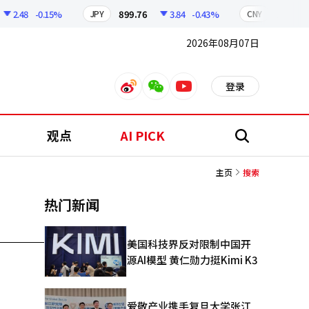
2.48
-0.15%
899.76
3.84
-0.43%
210.96
JPY
CNY
2026年08月07日
登录
weibo
weixin
youtube
观点
AI PICK
搜
索
主页
搜索
热门新闻
美国科技界反对限制中国开
源AI模型 黄仁勋力挺Kimi K3
爱敬产业携手复旦大学张江