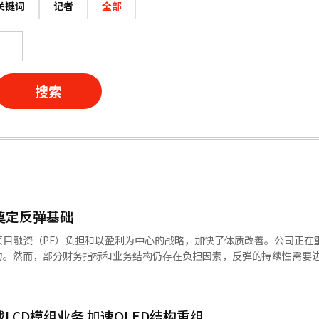
关键词
记者
全部
搜索
奠定反弹基础
项目融资（PF）负担和以盈利为中心的战略，加快了体质改善。公司正在
力。然而，部分财务指标和业务结构仍存在负担因素，反弹的持续性需要
天建设正在重组以城市整备、工厂和开发项目为中心的业务组合。公司正在
险。业绩方面，盈利能力有所改善。去年销售额为7.9099万亿韩元，营
。成本率降至92%左右，减少高成本业务比例和加强内部风险管理是关键因
LCD模组业务 加速OLED结构重组
024年的196%降至去年的186.7%，流动比率上升至120%。然而，