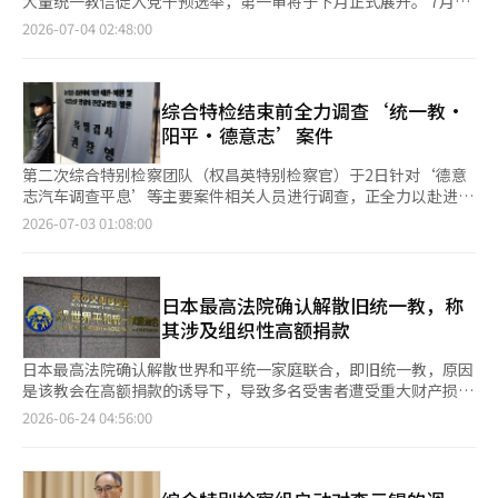
大量统一教信徒入党干预选举，第一审将于下月正式展开。 7月3
年6个月。 尹永浩因通过全成培向金女士提供了2个香奈儿包、格
1亿4400万韩元的指控。特别检察官还在起诉书中提到，通过建真
日，首尔中央地方法院刑事合议27部（主审法官：吴仁成）召开了
2026-07-04 02:48:00
拉夫钻石项链及天寿参浓缩液，并请求解决统一教相关事务而被起
法师全成培向金建希赠送高价项链和香奈儿包等，涉及教团事务的
针对金建熙女士及统一教总裁韩学者、建真法师前氏、前统一教秘
诉。此外，2022年1月，尹永浩还因向权议员请求教团活动支持而
请托。 最大争议点在于韩总裁是否直接指示或批准。特别检察官
书长郑元柱、前统一教世界总部长尹永浩等人的公判准备会议，并
提供了非法政治资金1亿韩元的指控也被列入公诉书。 尹永浩的职
认为，韩总裁是与政治界接触、提供政治资金及赠送金建希礼物的
确定了后续审理日程。 根据刑事诉讼法，公判准备会议不要求被
务侵占指控在一审中部分被判无罪，但在二审中全部被推翻。二审
最终批准人。特别检察官通过尹前总部长的证词、扣押物品、统一
告出席，因此包括金建熙在内的主要被告人当天未出现在法庭上。
综合特检结束前全力调查‘统一教·
认为，无论在总统就职前后，以请求向总统配偶提供礼物为名使用
教相关人员的证言及会计资料等，证明了韩总裁与实务团队之间的
法庭表示，将于下月14日开始第一次公判，并着手进行证据调查，
阳平·德意志’案件
宗教团体资金的行为都构成职务侵占。大法院认为这一判断没有法
共谋关系。 然而，韩总裁方面则坚持认为这是尹前总部长的独断
计划在最迟于12月11日进行结案公判。这一计划被解读为考虑到
律误解，因此驳回了尹永浩的上诉。 关于韩学者统一教总裁的境
行为，称韩总裁并未收到具体报告或批准任何非法行为，且缺乏直
金建熙特别检察法规定的“第一审判决期限为6个月”已过，因此
第二次综合特别检察团队（权昌英特别检察官）于2日针对‘德意
外赌博相关警方调查信息被获取并销毁证据的指控，因不属于特别
接指示的客观证据。韩总裁在之前的庭审中也表示：“我没有给权
希望加快审理进度。预计最快将在今年12月内作出第一审判决。
志汽车调查平息’等主要案件相关人员进行调查，正全力以赴进行
检察法的调查对象而被判决驳回。 当天，大法院认定统一教方面
成栋1亿韩元”，并称“我没有送过金建希礼物”。他还指责尹前
金建熙女士被指控于2022年11月通过建真法师前氏向尹永浩前总
最后阶段的调查。 特检于2日上午开始对与德意志汽车调查平息疑
2026-07-03 01:08:00
的贿赂目的金品提供及全成培的介绍受贿罪成立，因此目前正在进
总部长“制造了许多虚假事实”。 尹前总部长证词的可信度预计
部长请求集体党员入党。民众检察官特别调查组（即金建熙特别检
云相关的首尔中央检察院反腐败调查第二部前部长检察官崔在勋和
行上诉审的金女士与权成东国民力量议员的案件备受关注。 金女
将在结案后至宣判期间成为核心判断依据。尹前总部长在法庭上证
察组）认为这是在2023年3月举行的国民力量党全国代表大会上，
前副部长检察官徐敏锡进行调查。他们在2024年处理德意志汽车
士的统一教贿赂案件目前在大法院第二部（主审法官：朴英宰）审
实有韩总裁的指示，并表示统一教内的人事和财务等重大事项均需
为了选出亲尹派候选人而进行的组织性干预行为。 此外，特别检
相关案件时，被指控在没有充分调查金建希女士的情况下做出不起
理中。金女士在二审中被判处有期徒刑4年、罚款5000万韩元及追
向总裁报告并由其决定。韩总裁在与尹前总部长的法庭对质中反驳
察组怀疑金建熙与前氏共谋，承诺以统一教为代价，向政府提供支
诉决定。 具体而言，崔前部长在对金女士做出最终不起诉决定之
日本最高法院确认解散旧统一教，称
缴2094万韩元，随即提出上诉。 权议员也因从尹永浩处接受非法
道：“我有指示非法行为吗？” 此前，尹前总部长案件的一审法
持及为教团人事提供总选举比例代表的提名。韩总裁等统一教高层
前，已预先设定无罪结论并修改事后报告，且被指控与金女士事先
其涉及组织性高额捐款
政治资金1亿韩元而在二审中被判处有期徒刑2年，目前正在进行上
庭提到韩总裁的批准，这也是一个变数。该法庭在今年1月对尹前
因接受这一提议并共谋信徒强制入党，于去年11月被起诉。 在当
协调答辩内容。出席当天在京畿道果川市的特检办公室的崔在勋前
诉审。全成培与尹永浩的有罪判决已确定，金女士与权议员的案件
总部长判处1年2个月监禁时，认为他是在获得韩总裁的批准后实施
天的审理中，特别检察组与辩护律师就统一教信徒的集体入党是否
部长表示：“我会好好解释。” 特检计划于3日以涉嫌伪造公文及
日本最高法院确认解散世界和平统一家庭联合，即旧统一教，原因
在下级法院的判决是否会维持备受关注。※ 本报道经人工智能
犯罪的。然而，这只是尹前总部长案件的判断，不能简单地推断在
对全国代表大会结果产生了实质性影响展开了激烈辩论。 金建熙
违反禁止请托法的协助罪，传唤前首尔中央检察院院长李昌洙进行
是该教会在高额捐款的诱导下，导致多名受害者遭受重大财产损
（AI）系统翻译与编辑。
韩总裁案件中得出相同结论。 预计对韩总裁的量刑将比尹前总部
的辩护律师表示：“当时当选的候选人金基贤与第二名候选人之间
调查。 被指控为首尔·阳平高速公路路线变更疑云当事人的前国
失，法院认为其组织性参与了这一过程。这是日本首次基于民法的
2026-06-24 04:56:00
长更重。特别检察官对尹前总部长请求了4年监禁，而一审判决为1
的差距超过13万票，因此认为统一教信徒的入党对选举结果没有实
土交通部第二次官白元国，也于当天下午接受调查。首尔·阳平高
不法行为确认解散宗教法人。 据《读卖新闻》报道，日本最高法
年2个月。韩总裁方面，特别检察官将强调其作为最高决策者的地
质性影响。” 对此，特别检察组回应称：“截至目前，具体确定
速公路的终点路线变更疑云是指在尹锡悦政府成立后，终点从京畿
院在22日的裁定中维持了东京高等法院对旧统一教的解散命令，并
位，以及涉及政治资金法、禁止请托法、职务上挪用、证据毁灭教
的入党人数已达3132人，准确的入党规模与选举干预的因果关系
道阳平郡阳西面变更为金女士家族拥有的土地所在的强相面。 当
驳回了该教会的特别上诉。此次裁定是四位法官一致通过的。 解
唆等多项指控。法律界部分人士甚至提到可能会请求8至12年的重
将在后续审理中通过证据明确证明。” 特别检察组为证明指控，
时国土部在2021年通过初步可行性调查后，开始考虑终点变更。
散命令自今年3月东京高等法院裁定后，已进入执行阶段。《朝日