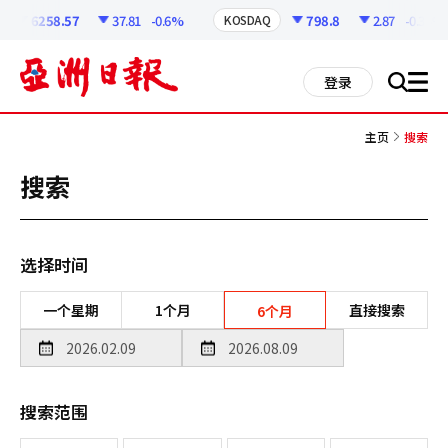
코
인
6258.57
37.81
-0.6%
798.8
2.87
-0.36%
KOSDAQ
정
보
all
登录
搜
men
索
主页
搜索
搜索
选择时间
一个星期
1个月
直接搜索
6个月
搜索范围