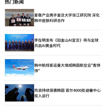
热门新闻
论，尽管考虑到对教会和信徒的精神和宗教影响，剥夺宗教法人资
别检察组还在调查德意志汽车股票操控疑云的不予起诉处理过程。
时间。此前，金建熙特别检察组（闵仲基特别检察官）已将与权成
汽车公司股票操纵疑云及统一教贿赂案的第一审中判处其1年8个月
格是“必要且不可避免的”。 旧统一教的争议在2022年7月安倍晋
特别检察组正在调查金女士方面是否施加影响，以及检察指挥线的
东和韩总裁等人交换线索内容的案件移交法院，但未能完成对警察
监禁。 ※ 本报道经人工智能（AI）系统翻译与编辑。
三前首相被击事件后引发了日本社会的广泛关注。被控谋杀罪的山
介入可能性等整体调查平息疑云。 调查范围正在扩大至当时检察
内部信息泄露及调查干预过程的调查。※ 本报道经人工智能（AI）
爱敬产业携手复旦大学张江研究院 深化
上彻也因其母亲是旧统一教信徒，家庭因高额捐款而破裂，因而对
指挥部的整体。特别检察组当天表示，李昌洙前首尔中央检察厅检
系统翻译与编辑。
教会心怀怨恨。此后，自民党议员与教会之间的联系陆续被揭露，
韩中皮肤科研合作
察长正在出席接受调查。李前检察长因涉嫌伪造公文等被作为嫌疑
争议进一步扩大。 日本政府在安倍前首相被击事件后，根据宗教
人接受调查。 此外，关于统一教调查平息疑云，尹熙根前警察厅
法人法对旧统一教进行了调查，文部科学省于2023年10月向东京
长预计于23日上午以嫌疑人身份出席接受调查。 法律界人士关注
地方法院申请解散命令。东京地方法院于去年3月下达了解散命
到，随着特别检察组开始获取对检察院和警方高层的证言，未来可
令，今年3月东京高等法院也维持了该命令。此次最高法院的裁定
能会扩大至法务部和总统府的调查。※ 本报道经人工智能（AI）系
李在明发布《旧金山AI宣言》将与全球
使旧统一教的宗教法人解散最终确定。 不过，解散命令并不禁止
统翻译与编辑。
共启AI黄金时代
教会的宗教活动。教会失去法人资格后，将失去税收优惠和法人财
产管理权，但仍可作为无法人资格的宗教团体继续活动。日本司法
部门在承认信仰自由影响的同时，认为为了应对高额捐款受害问
题，剥夺法人资格是必要的。※ 本报道经人工智能（AI）系统翻译
与编辑。
韩中航线客运量大增成韩国航空业"香饽
饽"
热浪持续侵袭韩国 首尔4000处避暑中心
投入运行