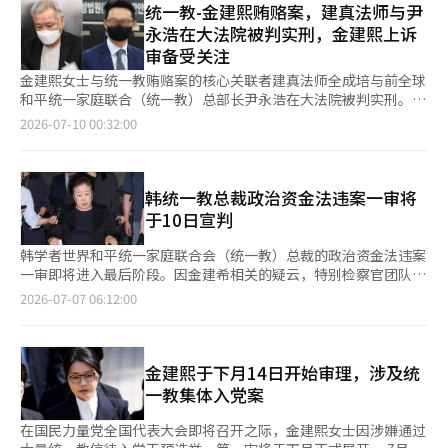
处8年监禁。 同时被起诉的前统一教总裁秘书室长郑元周被请求判
统一教-金建熙贿赂案，建真法师与尹
务。金女士在2022年4月至7月期间，通过‘建真法师’全盛培接
处10年监禁，前统一教世界总部长尹永浩和前财政局长李信惠则分
永浩在大法院被判实刑，金建熙上诉
受了价值约8000万韩元的贿赂，包括格拉夫钻石项链和香奈儿包
别被请求判处3年6个月和3年监禁。 特检组将韩总裁定性为政教勾
审备受关注
等。 此外，她还被指控与前总统尹锡悦共谋，接受政治中介名太
结的最终受益者及统一教主要事务的最终决策者。 特检组表
均提供的约2亿7000万韩元的免费大选舆论调查结果。 一审中，关
示：“韩总裁等以实现政教一致为目标，利用巨额资金与政治势力
金建熙女士与统一教贿赂案的核心关联者建真法师全成培与前全球
于统一教贿赂的介绍受贿罪名仅部分被认定有罪，金女士被判处有
勾结，干预选举和政治，严重违反了规定宗教与政治分离的宪法精
和平统一家庭联合（统一教）总部长尹永浩在大法院被判实刑。
期徒刑1年8个月。德意志汽车股价操纵及名氏的免费舆论调查提供
神，损害了代议民主，是重大犯罪。” 特检组还指出：“韩总裁
大法院第三部（主审法官：卢京必）于9日确认了对全成培的判
2026-07-10 00:32:00
的政治资金法违反罪名被判无罪。 二审的判决则有所不同。二审
私有化宗教团体的物质和人力资源，并与政治权力交易，主导所有
决，判处其有期徒刑5年，并追缴1亿8079万韩元。对其政治资金
法庭推翻了一审对德意志汽车股价操纵部分的无罪判决，扩大了对
犯罪行为却否认嫌疑，不表示悔意，必须追究其相应责任。” 韩
法违反的无罪判决也得以维持。 全成培于2022年4月至7月期间与
统一教方面接受的香奈儿包等贿赂的有罪认定范围。 因此，刑期
总裁与郑前秘书室长、尹前总部长共谋，于2022年1月在第20届总
金女士共谋，从尹永浩处接受了价值超过8000万韩元的金品，包
增加至有期徒刑4年，并罚款5000万韩元。法庭还命令没收格拉夫
统选举前向国民力量议员权成东请求尹锡悦政府对统一教的支持，
括香奈儿包和格拉夫钻石项链，作为解决统一教相关事务的贿赂。
韩统一教总裁政治资金法违案一审将
项链及追缴2094万韩元。 然而，关于从名氏处免费接受舆论调查
并转交现金1亿韩元。同年3至4月，因涉嫌将统一教资金1亿4400
特别检察组认为，统一教向金女士请求了关于柬埔寨湄公河公共开
于10日宣判
的政治资金法违反罪名在一审和二审中均被维持无罪。 在上诉审
万韩元“拆分捐赠”给国民力量议员等。 此外，还因与尹前总部
发援助（ODA）项目及联合国第五事务所设立的相关事务。 全成
中，二审认定金女士在德意志汽车股价操纵过程中的共谋和参与是
长等共谋，通过建真法师全成培向金建希赠送价值8000万韩元的
培还因要求担任统一集团顾问而从尹永浩处收取3000万韩元，并
韩学者世界和平统一家庭联合会（统一教）总裁的政治资金法违案
否存在法律误解将成为主要争点。统一教方面的贿赂与金女士所接
香奈儿包和格拉夫钻石项链等高价金品，并请求教团事务。还涉及
因与企业税务调查、刑事控告事件及业务推进相关的贿赂而接受了
一审即将进入最后阶段。因金建希相关的疑云，特别检察官团队
受的请求之间是否存在职务相关性和对价性也将成为审理对象。
使用统一教资金进行政治资金和高价金品的挪用嫌疑。 韩总裁与
超过2亿韩元的金品。 一审判决全成培有期徒刑6年，二审则大部
（民众基特别检察官）将韩总裁视为统一教政教勾结疑云的“顶
2026-07-07 06:12:00
如果大法院认为原审判断没有法律误解或程序违法，将驳回金女士
郑前秘书室长在掌握美国拉斯维加斯赌场远征赌博调查信息后，指
分认定其有罪，但考虑到全成培承认部分指控并提交了香奈儿包等
点”，因此对量刑的关注度也在上升。 6日，法律界消息称，首尔
及特别检察官的上诉，确认有期徒刑4年。反之，如果认为原审法
示尹前总部长销毁证据的嫌疑。 尹前总部长因向金女士和权议员
证据，减刑至5年。大法院认为对介绍受贿罪的请求、故意、共同
中央地方法院刑事合议27部（吴仁成法官）将于10日举行韩总裁
律适用存在问题，可能将案件发回首尔高等法院重新审理。 因接
转交金品等嫌疑被单独起诉，前一天在最高法院被判处1年6个月监
犯等的原审判断没有法律误解。 然而，关于在2022年地方选举
与郑元周前总裁秘书室长等人政治资金法、禁止请托法等违案的结
受统一教非法政治资金1亿韩元而在一审和二审中被判处有期徒刑2
禁。※ 本报道经人工智能（AI）系统翻译与编辑。
前，因请求朴昌旭（庆尚北道议员）提供候选人推荐而收取1亿韩
案听证。法庭将听取特别检察官的最终意见和量刑请求，以及韩总
金建熙于下月14日开始审理，涉及统
年的国民力量议员权成东的上诉审也将在同一天进行。大法院第二
元的指控被判无罪，理由是全成培不被视为政治活动者，且该金品
裁方面的最后辩论和陈述后结束辩论。 韩总裁因与尹永浩前统一
一教集体入党案
部（主审严相弼大法官）将与金女士案件同时宣判权议员的政治资
也不能视为其政治活动的政治资金。 同时，因政治资金法违反、
教世界总部长、郑前秘书室长共谋，于2022年1月向国民力量议员
金法违反案件。※ 本报道经人工智能（AI）系统翻译与编辑。
贿赂禁止法违反及职务侵占等指控被起诉的尹永浩也在同一大法院
权成栋提供现金1亿韩元而被起诉。此外，还涉及在2022年4月至7
在国民力量党全国代表大会即将召开之际，金建熙女士因涉嫌通过
第三部（主审法官：吴石俊）确认了其一审判决，判处有期徒刑1
月期间，以所谓“拆分赞助”的方式向国民力量议员提供教团资金