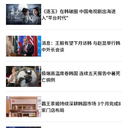
《逐玉》在韩破圈 中国电视剧出海进
入"平台时代"
消息：王毅有望下月访韩 与赵显举行韩
中外长会谈
极端高温席卷韩国 连续五天报告中暑死
亡病例
霸王茶姬持续深耕韩国市场 3个月完成8
家门店布局