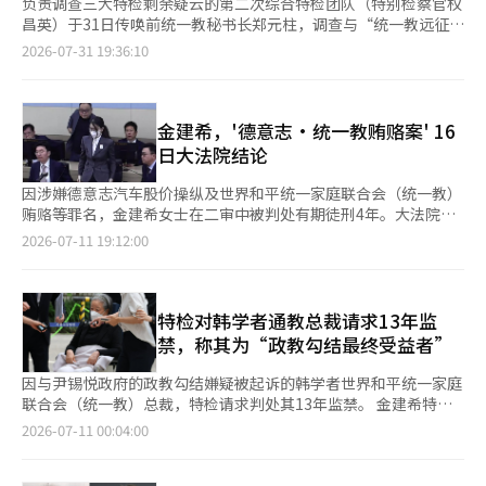
负责调查三大特检剩余疑云的第二次综合特检团队（特别检察官权
昌英）于31日传唤前统一教秘书长郑元柱，调查与“统一教远征赌
博调查平息”相关的疑云。 特检团队于31日上午10时开始对郑元
2026-07-31 19:36:10
柱进行证人身份的调查。这是特检团队首次对郑元柱进行调查。
统一教调查平息的疑云主要是指，警方在知晓包括韩学者总裁在内
的统一教高层的海外远征赌博疑云后，未进行调查，并将相关信息
泄露给政治界以平息事件。 2022年6月，春川警方接获情报，称韩
金建希，'德意志·统一教贿赂案' 16
总裁等统一教高层在2008至2011年间于美国拉斯维加斯赌场进行
日大法院结论
约600亿韩元的赌博。 然而，由于前国民力量议员权成东的介入，
警方在调查前相关信息已流入政治界，导致调查被平息的疑云浮
因涉嫌德意志汽车股价操纵及世界和平统一家庭联合会（统一教）
现。 实际上，统一教方面在获知情报内容后，已开始准备应对调
贿赂等罪名，金建希女士在二审中被判处有期徒刑4年。大法院的
查的迹象也被捕捉到。 此前，负责调查此案的金建熙特检团队
最终裁决将于16日作出，关键在于是否维持二审对德意志汽车股价
2026-07-11 19:12:00
（特别检察官闵重基）已对与警方情报往来的权成东及韩总裁等人
操纵部分及统一教贿赂罪的有罪判决。 根据法律界消息，大法院
进行了起诉。 不过，警方内部信息泄露的过程及高层介入的调查
第二部（主审朴英宰大法官）将于16日上午10时15分在首尔瑞草
尚未完成。 综合特检团队认为，尹锡悦前总统当选后被提名为首
区大法院1号法庭宣判金女士违反资本市场法、特定犯罪法下的介
任警察厅长的尹熙根可能参与了调查平息，正在继续调查。 今年4
绍受贿及政治资金法的上诉案。 此次判决是金女士案件的首次大
特检对韩学者通教总裁请求13年监
月，特检团队对警察厅、江原道警察厅及春川警察署进行了搜查，
法院裁决。自4月28日二审判决以来，79天后将得出结论。 根据特
禁，称其为“政教勾结最终受益者”
并对尹熙根进行了两次嫌疑人调查。 同时，还对前统一教世界总
别检察官法的“6·3·3”规定，特别检察官起诉的案件需优先处
部负责人尹永浩及当时警察厅犯罪情报科的警员进行了证人调查。
理，迅速裁决。特别检察官法规定，第一审应在起诉日起6个月
因与尹锡悦政府的政教勾结嫌疑被起诉的韩学者世界和平统一家庭
※ 本报道经人工智能（AI）系统翻译与编辑。
内，二审和上诉审应在前审判决宣告日起分别3个月内作出判决。
联合会（统一教）总裁，特检请求判处其13年监禁。 金建希特别
金女士自2010年10月至2012年12月与前德意志汽车会长权五秀等
检察组（民众基特别检察官）于10日在首尔中央地方法院刑事合议
2026-07-11 00:04:00
人共谋，通过高价买入、虚假买入、串通交易等方式参与股价操
27部（吴仁成法官）举行的韩总裁政治资金法违反等嫌疑的结案听
纵。特别检察官认为金女士通过该行为获得了约8亿1144万韩元的
证会上，请求对其政治资金法违反罪判处5年监禁，对其他罪名判
不当利益。 她还涉嫌在统一教方面接受高价贿赂以解决相关事