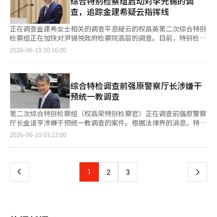
综合特别检察组启动对李元锡的调
刑。 实际的判决刑期将根据共谋认可的范围大幅变化。如果韩总
申请了包括当时的统一教支部长在内的最多7名证人，其中包括国
相关疑云被提出后，时任国土部部长元喜龙宣布项目将被搁置。特
新闻》报道称，法院指定的清算人已开始整理教会财产并向受害者
查，追踪金建希疑云指挥线
裁被认定批准了政治资金的提供和请托性金品的赠送，实刑判决的
民力量党金基贤议员夫妇和权成东议员。 特别检察组原本怀疑权
检怀疑担任过国土部第二次官的白前官因曾辅佐元前部长而与该疑
进行赔偿，最高法院的裁定使得清算程序不再中断。《日本经济新
可能性将增大。如果全部被认定有罪，可能面临4至7年的监禁。相
成东前议员曾试图支持其作为党代表，并计划在全国代表大会前后
云有关。 特检还在继续调查与‘统一教远征赌博调查平息’相关
闻》（日经）也指出，教会失去了维持宗教法人资格的可能性。
正在调查金建希女士相关的调查平息疑云的权昌英第二次综合特别
反，如果认为支持尹前总部长证词的客观证据不足，则可能会判定
传唤关键相关人士到庭作证。特别检察组已知悉国民力量党在汝矣
的疑云。该疑云的核心是警方在获得有关韩学者统一教总裁等领导
根据日本宗教法人法，法院可以在宗教法人明显违反法律并严重损
检察组正在加快对尹锡悦政府检察院高层的调查。目前，特别检察
部分无罪或判处2至4年的监禁，甚至有缓刑的可能性。 韩总裁因
岛总部、庆南党部及党员名册管理公司等地进行了搜查，获取了相
层远征赌博的线索后，未进行调查，且相关调查信息通过政治圈泄
害公共福利的情况下下达解散命令。基于法律违规确认解散宗教法
组正在对李昌洙前首尔中央检察厅检察长进行调查，并计划不久后
健康恶化在保释状态下接受审判。法庭最近将其保释期限延长至本
2026-06-19 20:16:00
关资料。 在金建熙的违反政党法审判进入正轨之际，此案的前期
露给统一教方面。 当天，特检对前统一教世界总部长尹永浩进行
人，之前仅发生在引发地铁沙林事件的奥姆真理教和公养料诈骗事
传唤尹熙根前警察厅长作为嫌疑人。 19日，综合特别检察组通过
月31日。日本最高法院最近确认了对统一教的解散命令，而国内也
事件，即贿赂及介绍收受的案件的最高法院最终判决也将在下周集
参考人调查。综合特检将询问尹前总部长，关于该线索和调查情况
件的明觉寺，此次是第三次。前两起案例是基于高层的刑事责任，
媒体公告，通知李前总长于23日出席作为证人进行调查。李前总长
在继续对统一教的政治资金支持疑云进行调查，韩总裁案件的一审
中宣判。 法律界消息称，最高法院第三部（主审法官：李淑妍）
是如何在警方中泄露，并传递给国民力量的权成东议员，最终流入
而此次则是首次以民法的不法行为作为解散命令的依据。 最高法
方面尚未回复出席与否。 特别检察组正在调查首尔中央检察厅在
判决将成为界定统一教政教勾结疑云法律责任范围的分水岭。※
将于9日对前氏因涉嫌违反特定犯罪加重处罚法及政治资金法而被
统一教的经过。 此外，特检预计将在24日调查期限到期之际，开
院指出，自1973年至2022年，教会信徒持续进行非法捐款诱导，
处理金女士的德意志汽车股票操控疑云及迪奥包收受疑云时是否存
综合特检调查前强原警察厅长涉嫌干
本报道经人工智能（AI）系统翻译与编辑。
起诉的上诉进行判决。 同日下午2时，前总统尹锡悦因涉嫌妨碍高
始对正在进行的案件进行证据收集。 ※ 本报道经人工智能（AI）
导致众多信徒遭受重大财产损失。《读卖新闻》报道，最高法院认
在外部压力。为此，特别检察组传唤李前总长，以确认当时检察院
预统一教调查
位公职者犯罪调查处（公职处）逮捕而进行的上诉判决也将进行。
系统翻译与编辑。
为，这种行为是在教会创始人等的方针下进行的，认为教会对此组
高层接收到的报告及其决策过程。 李前总长于2024年5月就金女士
此前，特别检察组指控前氏在2022年4月至7月期间，接受统一教
织性参与。此外，法院还认为教会未采取有效措施阻止不当捐款，
的名牌包收受疑云指示成立专案调查组。然而，同月检察高层人事
第二次综合特别检察组（权昌荣特别检察官）正在调查前强原警察
方面的教团支持请求，并以此为代价收受价值8000万韩元的名牌
未来可能继续造成损害。 《朝日新闻》指出，东京地方法院承
变动，导致大检察厅参谋及首尔中央检察厅指挥部被更换，检察内
厅长金道亨涉嫌干预统一教调查的案件。根据法律界的消息，特检
包和钻石项链，并将其交给金建熙。 前氏还被指控以要求统一集
认，自1980年代以来，捐款受害者超过1500人，损失金额约为
部因此引发了所谓的“总长被绕过”争议。 特别检察组还关注到
组于当天下午以公职身份对金道亨进行调查，涉及泄露公务秘密等
团顾问职位为名收受3000万韩元，并以一般企业的税务调查或项
页
2026-06-10 03:12:00
204亿日元。东京高等法院也指出，自2009年“合规声明”后，教
金女士曾向前法务部长朴成宰询问调查进展的情况。特别检察组掌
指控。在出席特检组的过程中，金道亨未对是否将统一教调查信息
目推进相关请求为名收取数亿韩元。此外，还包括因地方选举提名
会的捐款收入目标几乎没有变化，2015年至2021年间，实际收入
握的资料显示，金女士曾向朴前部长发送信息，询问“我的调查进
外泄以及与国民力量议员权成东的关系等问题作出回应，便进入了
请求而收受非法政治资金1亿韩元的指控。 第一审判决比特别检察
一
达目标的80%至90%，因此认为非法捐款诱导仍在继续。 教会方
展如何”，“需要向检察局长了解（专案组指示者）”。 特别检
办公室。金道亨被指控在获得有关统一教高层，包括韩学者总裁在
组请求的5年监禁更重，判处6年监禁，但第二审则因部分指控调
面主张，解散命令违反了日本宪法第20条和第21条保障的信仰自
察组预计将确认李前总长在当时的调查过程中是否受到法务部或总
内的人员在美国拉斯维加斯赌场进行约600亿韩元赌博的线索后，
整，减刑至5年。第二审法庭当时严厉批评道：“被告在尹锡悦当
上
1
下
2
3
由和结社自由。日经报道称，教会方面表示，如果财产如礼拜和集
统府等上级的指示或要求，以及金女士事件的处理是否按照正常的
未进行调查，并将该线索泄露给权成东等人，从而干预了调查。特
选总统后，利用与金建熙的私人关系，对国会议员和高位公职者施
会设施被处置，员工被解雇，将无法继续组织层面的宗教活动。
检察指挥体系进行。 金女士于2022年被指控收受来自崔在荣牧师
检组认为，调查干预发生在2022年7月，当时尹熙根被任命为警察
加影响，支持宗教团体，追求私利，严重损害了宪法价值‘政教分
一
然而，最高法院认为，解散命令并不禁止或限制信徒的宗教行为。
的名牌包。首尔中央检察厅于去年10月以职务相关性或对价性不成
厅长。为此，特检组于4月20日对警察厅、强原警察厅和春川警察
离原则’。” 然而，因前氏不属于从事政治活动的人，第一、二
虽然承认处置礼拜设施可能影响宗教活动，但认为这种影响仅是解
立为由对金女士作出不予起诉处理。当时的调查组在检察院外的第
署进行了搜查，并于5月28日对尹熙根的住所和手机进行了搜查。
审均对其政治资金法违反指控宣判无罪。 此次负责金建熙违反政
散命令所带来的“间接和事实上的影响”。最高法院最终得出结
页
三地点对金女士进行调查，引发了所谓的“皇帝调查”争议。 特
特检组计划在分析当天对金道亨的调查内容后，协调尹熙根的出席
党法审判的首尔中央地方法院刑事合议27部，曾在金建熙的德意志