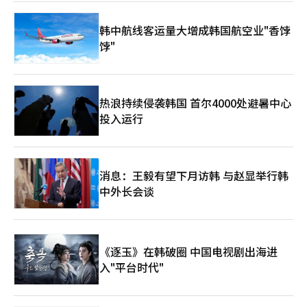
明显的高频使用与依赖倾向。研究认为，在升学竞争与长期睡眠不
足背景下，部分学生开始依赖药物或咖啡因维持清醒状态。 除药
韩中航线客运量大增成韩国航空业"香饽
物之外，咖啡因也正在成为更普遍的“睡眠替代工具”。调查显
饽"
示，54.5%的青少年每月至少饮用一次咖啡，61.2%每月至少饮用
一次高咖啡因饮料，其中10.8%达到每月10次以上。更值得关注的
是，57.8%的受访者表示摄入咖啡因的主要原因是“学习或完成作
业”，另有11.2%的人坦言，如果不摄入咖啡因，就难以维持正常
状态。在高年级学生中，这一比例升至约16%。药物与咖啡因的共
热浪持续侵袭韩国 首尔4000处避暑中心
同作用下，睡眠在青少年阶段正被不断压缩为“可牺牲时间”，一
投入运行
种“以兴奋替代休息”的行为模式正在逐渐固化。 这种现象并未
止步于校园，而是向整个社会蔓延。在职场层面，长期通勤、高强
度工作以及加班文化，使越来越多上班族陷入“晚睡—疲劳—补觉
不足”的循环。韩国不少企业员工实际睡眠时间不足6小时，但仍
消息：王毅有望下月访韩 与赵显举行韩
需维持高强度工作节奏。 在此背景下，首尔江南、汝矣岛、光化
中外长会谈
门等办公区周边，午睡经济正在迅速扩张。睡眠咖啡馆、无人休息
舱、冥想空间等新型业态在午休时间频繁满员。部分职场人甚至选
择放弃午餐，仅利用30分钟短暂睡眠来维持下午工作效率。午休因
此逐渐从传统意义上的“休息时间”，转变为一种具有恢复功能
的“效率管理时间”。 韩国社会整体作息也呈现明显“夜型
《逐玉》在韩破圈 中国电视剧出海进
化”趋势。调查显示，超过一半韩国人属于夜型作息人群，平均入
入"平台时代"
睡时间接近凌晨1点，明显晚于国际平均水平。智能手机、短视频
平台、即时通讯文化以及随时在线的工作机制，正在不断延长人们
的清醒时间。线上娱乐消费增加以及远程办公边界模糊，也进一步