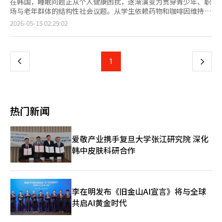
在韩国，睡眠问题正从个人健康困扰，逐渐演变为贯穿青少年、职
场与老年群体的结构性社会议题。从学生依赖药物和咖啡因维持清
醒，到城市“午睡经济”兴起，再到整体睡眠时间长期低于健康标
页
2026-05-15 02:29:02
准，韩国社会正出现“延长清醒时间、压缩睡眠时间”的趋势。
韩国国民健康保险公团日前资料显示，因睡眠障碍（G47）和非器
一
质性睡眠障碍（F51）接受治疗的人数持续增加。相关患者达到
124.597万人，较2019年的99.879万人增加约24%，创近5年来最
上
1
下
高水平。 其中，中老年群体占比尤为突出。50岁以上患者达到
86.7806万人，占整体患者的70%。这意味着，中年以后日益普遍
一
的夜间易醒与睡眠质量下降等问题，已很难再被简单视为普通疲
劳，而正逐渐演变为影响健康与生活质量的重要社会问题。 与此
页
同时，韩国整体睡眠结构也出现明显恶化。多项调查显示，韩国成
热门新闻
年人平均卧床时间约为6小时39分钟，但实际睡眠时间仅约5小时
25分钟，明显低于世界卫生组织及医学界普遍建议的7至8小时标
准。日前的调查结果显示，超过72%的受访者表示，每周至少一次
爱敬产业携手复旦大学张江研究院 深化
因睡眠质量不佳而影响工作、学习或日常生活状态。 睡眠问题已
韩中皮肤科研合作
不仅停留在疲劳感层面，而开始与焦虑、抑郁、慢性压力等心理健
康风险高度关联，在青少年群体中，这种“缺觉社会”的特征表现
得尤为明显。 韩国青少年政策研究院针对3384名初高中生进行的
调查显示，5.2%的受访者曾使用过注意力缺陷多动障碍（ADHD）
治疗药物、食欲抑制剂、安眠药或抗焦虑药等7类处方药用于非医
李在明发布《旧金山AI宣言》将与全球
疗目的，这一比例甚至高于有吸烟经历者（4.2%），其中，ADHD
共启AI黄金时代
治疗药物占全部非医疗使用药物的24.4%。在过去6个月曾服用相
关药物的青少年中，有23.1%的人每月服药次数超过20次，呈现出