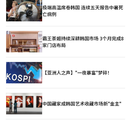
强化了深夜仍保持连接的社会氛围。 从青少年依赖药物与咖啡因
延长学习时间，到职场人依靠碎片化午睡补偿睡眠缺口，再到中老
极端高温席卷韩国 连续五天报告中暑死
年群体承受睡眠障碍与健康风险，韩国社会的睡眠问题已跨越年龄
亡病例
界限，形成一条完整而连续的压力链条。 在这一过程中，睡眠逐
渐不再只是单纯的生理恢复机制，而被转化为一种可以被压缩、替
代甚至消费化的时间资源。它既是效率竞争逻辑下的牺牲品，也成
为消费市场重新包装的新需求。 专家认为，当社会越来越依赖咖
霸王茶姬持续深耕韩国市场 3个月完成8
啡因、功能饮料以及各类休息服务维持日常节奏时，睡眠问题已不
家门店布局
再只是个人健康问题，而开始与社会竞争压力、工作文化和生活方
式变化密切相关。
【亚洲人之声】"一夜暴富"梦碎！
中国藏家成韩国艺术收藏市场新"金主"