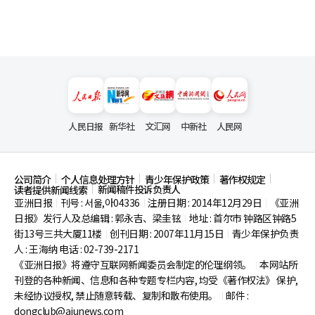
人民日报
新华社
文汇网
中新社
人民网
公司简介
个人信息处理方针
青少年保护政策
著作权规定
新闻稿件投诉负责人
读者提供新闻线索
亚洲日报
刊号 : 서울,아04336
注册日期 : 2014年12月29日
《亚洲
|
|
|
日报》发行人及总编辑 : 郭永吉、梁圭铉
地址 : 首尔市
钟路区钟路5
|
街13号三共大厦11楼
创刊日期 : 2007年11月15日
青少年保护负责
|
|
人 : 王海纳 电话 : 02-739-2171
《亚洲日报》将遵守互联网新闻委员会制定的伦理纲领。
本网站所
|
刊登的各种新闻、信息和各种专题专栏内容, 均受《著作权法》
保护,
未经协议授权, 禁止随意转载、复制和散布使用。
邮件 :
|
dongclub@ajunews.com