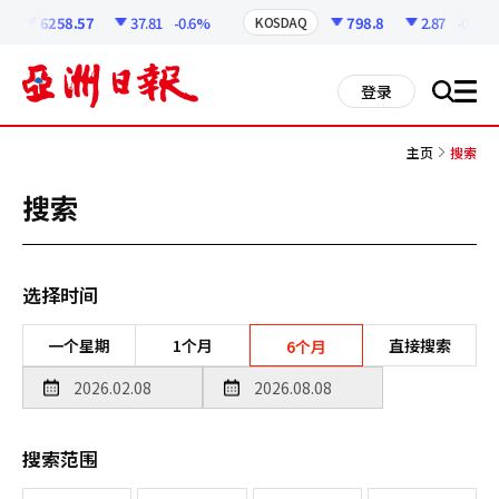
코
인
6258.57
37.81
-0.6%
798.8
2.87
-0.36%
KOSDAQ
정
보
all
登录
搜
men
索
主页
搜索
搜索
选择时间
一个星期
1个月
直接搜索
6个月
搜索范围