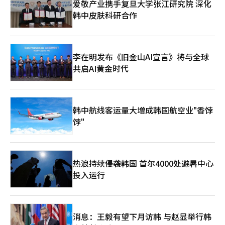
爱敬产业携手复旦大学张江研究院 深化
攻势。该产品采用低表面活性剂的胆酸，旨在减少疼痛、肿胀和淤
求。 李会长亲自关注Olive Young的背景在于其业绩增长。根据CJ
韩中皮肤科研合作
血等不良反应，推出两个月内累计销售量达到1万瓶。 公司表示，
的业务报告，去年CJ Olive Young的单独营业收入为5.8335万亿韩
通过“纽比聚”，其原本以肉毒毒素和填充剂为主的美容产品组合
元，同比增长21.8%。营业利润为7447亿韩元，增长22.5%。年销
已扩展至脂肪分解注射。美迪克斯相关人士表示：“随着肥胖治疗
售额即将突破6万亿，集团内的盈利贡献度显著提升。今年第一季
药物使用的增加，消费者对仅管理特定部位的需求也在上升，脂肪
度的单独营业收入也达到1.5372万亿韩元，同比增长24.5%，继续
分解注射的施治也在增加。” 业内人士认为，由于竞争对手尚不
扩大规模。因此，李会长在今年持续进行Olive Young的现场管
李在明发布《旧金山AI宣言》将与全球
多，加之非手术美容治疗需求持续增长，脂肪分解注射市场仍有很
理。今年1月，他曾前往Olive Better在首尔光化门的首家门店。3
共启AI黄金时代
大的增长潜力。一位业内人士表示：“随着GLP-1肥胖治疗药物的
月，他还访问了在首尔明洞开设的Olive Young中央明洞店，检查
普及，体型管理的关注度也在上升。脂肪分解注射与肥胖治疗药物
了店内动线和主要产品，并亲自购买商品。CJ Olive Young也在加
是互补市场，因此相关产品组合的构建将持续进行。”
速为进入美国市场做准备。公司计划在美国首店开业的同时推出美
国专用电子商务平台。将不再仅依赖全球商城的销售，而是建立本
韩中航线客运量大增成韩国航空业"香饽
地门店与在线商城共同运营的结构。物流基础设施也已建立。CJ
饽"
Olive Young在3月于加利福尼亚州布卢明顿建立了当地物流中
心“美国西部中心”。该中心面积约3600平方米（1100坪），将
支持入驻美国门店的品牌的本地分销。公司计划根据未来货物量的
增加逐步扩展该中心，并考虑在东部地区增设物流中心。CJ Olive
Young相关人士表示：“美国首店和美国专用在线商城同时开业，
热浪持续侵袭韩国 首尔4000处避暑中心
通过西部中心实现本地配送，提升了美国消费者的购物便利性，我
投入运行
们将努力推动K美容产业的增长。”※ 本报道经人工智能（AI）系
统翻译与编辑。
消息：王毅有望下月访韩 与赵显举行韩