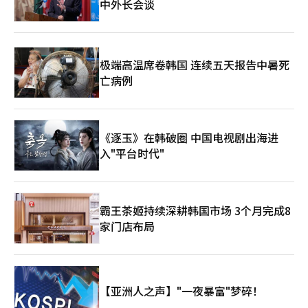
中外长会谈
极端高温席卷韩国 连续五天报告中暑死
亡病例
《逐玉》在韩破圈 中国电视剧出海进
入"平台时代"
霸王茶姬持续深耕韩国市场 3个月完成8
家门店布局
【亚洲人之声】"一夜暴富"梦碎！