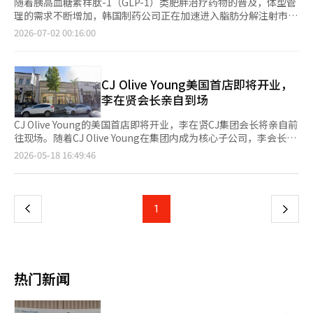
随着胰高血糖素样肽-1（GLP-1）类肥胖治疗药物的普及，体型管
理的需求不断增加，韩国制药公司正在加速进入脂肪分解注射市
场。它们的战略是将脂肪分解注射作为新的美容增长点，以满足体
2026-07-02 00:16:00
重减轻后对局部管理的需求。 据业内消息，GC绿十字健康最近与
生物公司Raziel Therapeutics签署了下一代局部脂肪分解注射剂
在韩国商业化的许可合同。通过此次合同，GC绿十字健康获得了
在美国食品药品监督管理局（FDA）进入三期临床试验前的国内独
CJ Olive Young美国首店即将开业，
占开发和商业化权利。 该候选物质是一种旨在减少特定部位脂肪
李在贤会长亲自到场
的注射剂。与以往主要针对下巴脂肪的改善不同，它还计划应用于
腹部和手臂等多个部位。Raziel Therapeutics强调，该产品的一
CJ Olive Young的美国首店即将开业，李在贤CJ集团会长将亲自前
个独特之处在于只需一次注射即可期待脂肪细胞的去除效果。 公
往现场。随着CJ Olive Young在集团内成为核心子公司，李会长此
司在获得“马恩岛”产品的同时，也在脂肪分解注射方面取得了进
行被解读为加强对美国市场的布局。据业界消息，李会长将于21日
页
2026-05-18 16:49:46
展，扩大了与肥胖相关的产品组合。它还计划基于已建立的皮肤科
参加在美国德克萨斯州举行的美国职业高尔夫（PGA）巡回赛“CJ
和内科医院网络，进一步加强其美容业务，提供美容注射剂“莱内
杯拜伦·尼尔森”赛事，之后于29日参观位于加利福尼亚州帕萨迪
一
克注射”和“多种维生素注射”等产品。 目前，韩国的脂肪分解
纳的CJ Olive Young海外首店。德克萨斯州达拉斯到洛杉矶（LA）
注射市场主要以去氧胆酸（DCA）成分为主。代表性产品包括大荣
附近的Olive Young首店航程约为3小时。李会长借此集团重要活动
上
1
下
制药的“紫罗兰”和LG化学的“贝拉克林”。这些产品通过直接
前往美国，亲自检查Olive Young的首家海外门店。CJ Olive
破坏脂肪细胞来改善特定部位的多余脂肪，重点关注局部身体围度
Young的美国首店不仅仅是开设新店那么简单。CJ Olive Young计
一
的减少。 在市场上取得领先地位的是大荣制药。它率先推出“紫
划在帕萨迪纳开设首店后，在洛杉矶的西菲尔德世纪城、托伦斯德
罗兰”，开创了韩国脂肪分解注射市场，并通过在国内唯一参与
阿莫购物中心等核心商圈开设共4家门店。美国作为全球最大的美
页
960人以上的大规模三期临床试验和上市后调查（PMS）确保了安
容市场，首店的初期表现将成为北美业务扩展速度的试金石。帕萨
热门新闻
全性和有效性。该公司通过增加肉毒毒素“纳博塔”和填充剂“迪
迪纳的门店位于人流密集的商圈，附近有苹果店，加州理工学院和
克拉希”，建立了针对体型管理需求的美容产品线。 美迪克斯则
帕萨迪纳市立学院等。周边还有Abercrombie、Sephora等全球
以全球首款胆酸（CA）成分的脂肪分解注射剂“纽比聚”为市场
零售、时尚、美容品牌店，能够同时吸引当地消费者和游客的需