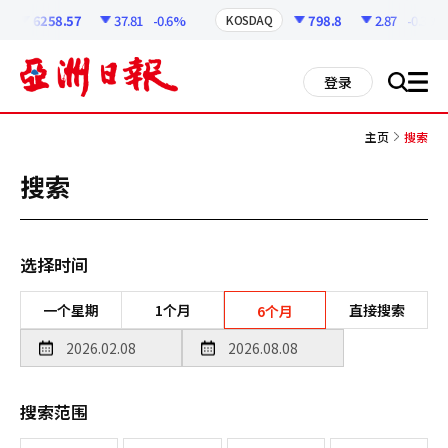
코
인
6258.57
37.81
-0.6%
798.8
2.87
-0.36%
KOSDAQ
정
보
all
登录
搜
men
索
主页
搜索
搜索
选择时间
一个星期
1个月
直接搜索
6个月
搜索范围