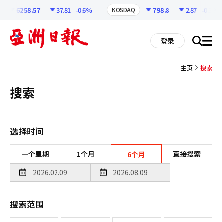
코
인
6258.57
37.81
-0.6%
798.8
2.87
-0.36%
KOSDAQ
정
보
all
登录
搜
men
索
主页
搜索
搜索
选择时间
一个星期
1个月
直接搜索
6个月
搜索范围