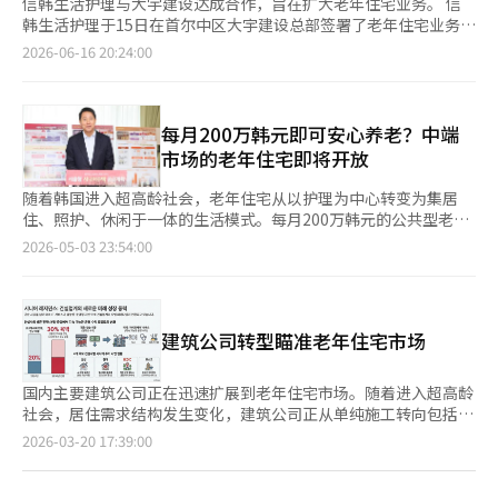
信韩生活护理与大宇建设达成合作，旨在扩大老年住宅业务。 信
韩生活护理于15日在首尔中区大宇建设总部签署了老年住宅业务合
作的谅解备忘录（MOU）。 此次合作被解读为应对超高龄社会带
2026-06-16 20:24:00
来的老年居住需求快速增长的举措。 双方将以此次协议为契机，
建立老年住宅业务模型开发的合作体系，并扩大相关技术和信息的
交流。此外，还将共同投资和开发老年住宅相关的招标项目，进一
步拓宽合作范围。 信韩生活护理在设施照护和运营服务方面不断
每月200万韩元即可安心养老？中端
增强老年业务能力，而大宇建设则在住宅开发和施工领域具备专业
市场的老年住宅即将开放
性。双方计划结合各自的优势，开发能够满足老年客户多样化居住
需求的业务模型。 信韩生活护理相关人士表示：“老年住宅业务
随着韩国进入超高龄社会，老年住宅从以护理为中心转变为集居
是一个需要居住、服务和运营能力相结合的领域，随着超高龄社会
住、照护、休闲于一体的生活模式。每月200万韩元的公共型老年
的到来，关注和期待迅速上升。希望此次合作能够连接双方的专业
住宅出现，填补了长期以来的“中端市场”空白。据相关行业消
2026-05-03 23:54:00
性，探索新的可能性。” 此外，信韩生活护理计划通过集团间的
息，老年住宅市场正从高价银发小镇和公共租赁的二元结构中脱
合作，建设涵盖金融、医疗健康、文化艺术、休闲体育等日常服务
离，迅速转向面向中产阶级老年人的多样化价格和服务模式。老年
的银发城。
人的居住需求已从单纯的居住空间转变为维持生活质量的方向。越
来越多的人倾向于选择既能享受餐饮、清洁、健康管理和休闲活动
建筑公司转型瞄准老年住宅市场
支持，又能独立生活的居住形式。首尔市数据显示，首尔65岁以上
的老年人口已达193万，其中77%居住在已建成20年以上的老旧住
宅中。然而，现有市场以高价银发小镇为主，约49万中产阶级老年
国内主要建筑公司正在迅速扩展到老年住宅市场。随着进入超高龄
人面临选择不足的“居住空白”。首尔市最近公布的公共型老年住
社会，居住需求结构发生变化，建筑公司正从单纯施工转向包括运
宅计划，预计每月费用约200万韩元，提供餐饮、清洁、健康管理
营和服务的商业模式。这被视为从传统销售模式转向多元化盈利结
页
2026-03-20 17:39:00
等服务，未来供应增加后，将吸引中产阶级老年人的需求。此前，
构的战略。 据建筑行业消息，三星物产、浦项建设、HDC现代产
老年住宅市场主要以高端为主。首尔广津区的“经典500”保证金
业开发、现代建设等公司正在推进老年住宅项目或相关服务。它们
一
高达10亿韩元，月租500万韩元，入住等待时间长达数年。江南区