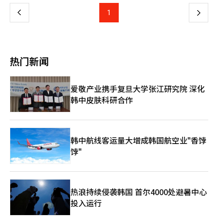
正在构建结合医疗、护理和生活便利功能的商业结构。 三星物产
的“VL Le West”保证金在12亿至23亿韩元之间，也备受关注。
与食品健康企业海米利合作，开发用于“义王医疗住宅”的AI基础
上
1
下
首尔市计划到2035年供应1.2万套“首尔型老年住宅”，通过提供
老年生活解决方案。该项目是医疗与居住结合的综合设施，计划参
建设资金支持、容积率奖励和公共贡献减免等措施，鼓励民间参
与构建支持居民健康管理和生活便利的系统。预计年内推出基于AI
一
与。还提供最高6000万韩元的无息保证金支持、提升地铁站周边
和物联网技术的定制健康管理和安全管理服务。 现代建设正在首
用途地区、容积率最高10%的奖励等多种支持措施。上月29日，
尔恩平区真观洞开发老年住宅项目。这是现代建设首次推进的老年
页
韩国建设政策研究院发布的《建设政策杂志》第61期报告指出，老
居住开发，规模为地下6层至地上14层。项目与资产管理公司合
热门新闻
年住宅有望成为建筑和住房市场的新需求支柱，而不仅仅是福利设
作，并通过持有开发公司股份参与其中。 公司还与盆唐首尔大学
施。尽管市场在扩大，但仍有许多问题需要解决。韩国建设政策研
医院签署协议，将健康平台与居住服务结合。协议重点在于结合AI
究院的李智雅副研究员在报告中指出，老年住宅政策需要从单纯的
基础健康管理系统和医疗服务，提供可在居住环境中使用的服务结
爱敬产业携手复旦大学张江研究院 深化
供应扩展转向结构转型，重新定义为独立的住房类型，并建立新供
构。未来还计划引入基于入住者数据的定制健康管理服务。 HDC
韩中皮肤科研合作
应和现有住房的老龄化改造并行的双重供应体系。此外，还需通过
现代产业开发在首尔芦原区“首尔元”综合开发项目中包含了针对
容积率和金融支持等激励措施确保项目的可行性。今年2月，《退
老年人的健康住宅。该设施计划规模约为768户，结合了餐饮、家
休者村庄创建及运营特别法》通过国会，为老年住宅市场的发展提
政、金融、医疗等多种服务。公司选择直接参与运营，并与外部机
供了制度基础。未来市场将细分为面向健康60至70岁人群的“活
构合作构建服务体系。 浦项建设在首尔龙山区汉南洞提供高端老
跃老年型”、加强护理功能的“护理型”和医疗结合的“医疗住
年住宅“所要汉南 by 帕纳斯”。该项目规模为地下5层至地上7
韩中航线客运量大增成韩国航空业"香饽
宅”等。※ 本报道经人工智能（AI）系统翻译与编辑。
层，总面积约16000平方米，共111户。平均保证金约为50亿韩
饽"
元，是超高价型居住设施，结合了酒店式服务和专业健康服务。
建筑公司进入老年住宅市场的背景是老龄化带来的需求变化。根据
统计厅数据，截至2024年底，韩国65岁以上人口比例超过20%，
进入超高龄社会。预计到2036年将达到30%。随着老年人1至2人
热浪持续侵袭韩国 首尔4000处避暑中心
家庭增加，对独立居住和护理服务的需求也在增加。 老年住宅结
投入运行
合了租赁和运营收益结构。对建筑公司而言，这是一种在施工后仍
能确保一定收益的商业模式。随着老年人对城市居住和医疗可及性