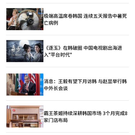
的偏好，结合医院的综合居住设施受到关注，居住、健康管理和生
活支持功能结合的形式增多，相关业务类型也在多样化。 一位建
筑行业人士表示：“老龄化快速推进，因医疗设施使用而希望居住
极端高温席卷韩国 连续五天报告中暑死
在城市等，居住需求本身正在改变。建筑公司将老年住宅视为运营
亡病例
型资产进行接触。”
《逐玉》在韩破圈 中国电视剧出海进
入"平台时代"
消息：王毅有望下月访韩 与赵显举行韩
中外长会谈
霸王茶姬持续深耕韩国市场 3个月完成8
家门店布局