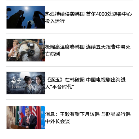
接贷款的同时，向MBK伙伴和홈플러스请求了一些履行担保，但未
被接受。 因此，梅里茨在홈플러스的复苏可能性不确定的情况下，
热浪持续侵袭韩国 首尔4000处避暑中心
担心背信争议和股东反对的可能性。尤其是如果追加贷款导致不良
投入运行
贷款，可能会引发管理层责任问题，因此要求MBK伙伴提供连带担
保等安全措施。 作为替代方案，홈플러스提出对信托房地产的次级
收益权质权设定，但梅里茨未接受，谈判未见进展。※ 本报道经
人工智能（AI）系统翻译与编辑。
极端高温席卷韩国 连续五天报告中暑死
亡病例
《逐玉》在韩破圈 中国电视剧出海进
入"平台时代"
消息：王毅有望下月访韩 与赵显举行韩
中外长会谈