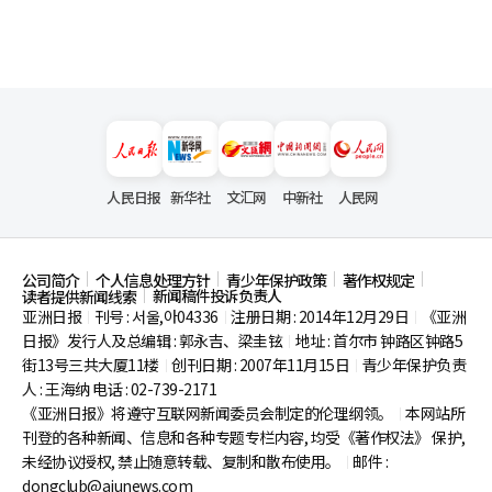
人民日报
新华社
文汇网
中新社
人民网
公司简介
个人信息处理方针
青少年保护政策
著作权规定
新闻稿件投诉负责人
读者提供新闻线索
亚洲日报
刊号 : 서울,아04336
注册日期 : 2014年12月29日
《亚洲
|
|
|
日报》发行人及总编辑 : 郭永吉、梁圭铉
地址 : 首尔市
钟路区钟路5
|
街13号三共大厦11楼
创刊日期 : 2007年11月15日
青少年保护负责
|
|
人 : 王海纳 电话 : 02-739-2171
《亚洲日报》将遵守互联网新闻委员会制定的伦理纲领。
本网站所
|
刊登的各种新闻、信息和各种专题专栏内容, 均受《著作权法》
保护,
未经协议授权, 禁止随意转载、复制和散布使用。
邮件 :
|
dongclub@ajunews.com