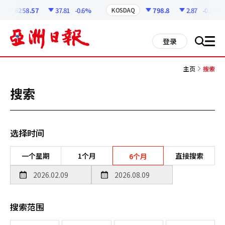
코
인
6258.57
37.81
-0.6%
798.8
2.87
-0.36%
KOSDAQ
정
보
all
登录
搜
men
索
主页
搜索
搜索
选择时间
一个星期
1个月
直接搜索
6个月
搜索范围