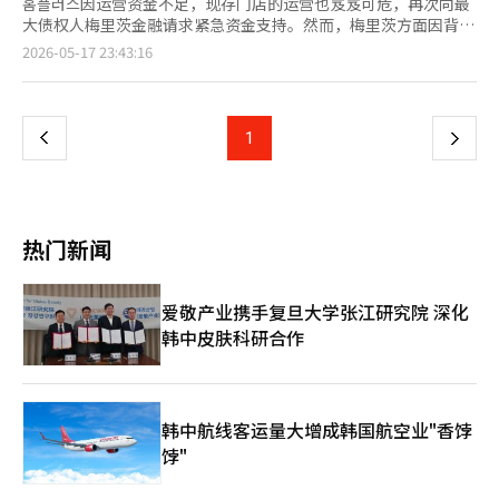
홈플러스因运营资金不足，现存门店的运营也岌岌可危，再次向最
大债权人梅里茨金融请求紧急资金支持。然而，梅里茨方面因背信
争议等原因，表示在没有明确履行担保的情况下，难以提供额外贷
页
2026-05-17 23:43:16
款，双方的拉锯战仍在继续。 17日，홈플러스在声明中表示：“梅
里茨已将大部分主要资产以担保信托的形式锁定，因此无法自行筹
一
集运营资金。”并指出：“目前唯一能够提供紧急运营资金的主体
就是梅里茨。” 近期，홈플러스在流动性危机中持续进行门店缩减
上
1
下
和暂停营业的措施。此前，홈플러스已出售其超市业务部门홈플러
스快递，并于10日宣布在全国104家大型超市中，37家门店暂时停
一
止营业。目前仅剩67家门店在运营。 홈플러스表示，如果运营中的
门店也关闭，实际上将难以维持复苏程序。홈플러스强调：“零售
页
企业一旦停止营业，几乎不可能恢复正常。如果剩余的67家门店全
热门新闻
部停止营业，复苏程序的持续将变得困难，最终可能转向清算程
序。” 资金困难也影响到了员工的工资支付。홈플러스尚未支付4
月份的工资，预计21日的5月份工资支付也面临困难。 홈플러스已
爱敬产业携手复旦大学张江研究院 深化
向梅里茨请求在홈플러스快递出售尾款到账之前，确保运营资金的
韩中皮肤科研合作
桥接贷款支持。同时，也要求在复苏程序结束前提供用于结构调整
和营业正常化的紧急运营资金（DIP）金融支持。 如果复苏失败，
后果将非常严重。홈플러스表示：“梅里茨可以通过担保资产收回
大部分债权，但次级债权人的回收率可能会急剧下降。”并指
出：“员工的就业不安、入驻企业的损失、地区商圈的萎缩等社会
韩中航线客运量大增成韩国航空业"香饽
损失也可能扩大。” 接着，홈플러스呼吁梅里茨考虑社会责任，作
饽"
为包容性金融机构做出积极的决策。 另一方面，梅里茨金融对追
加资金支持持谨慎态度。业内人士透露，梅里茨金融在考虑提供桥