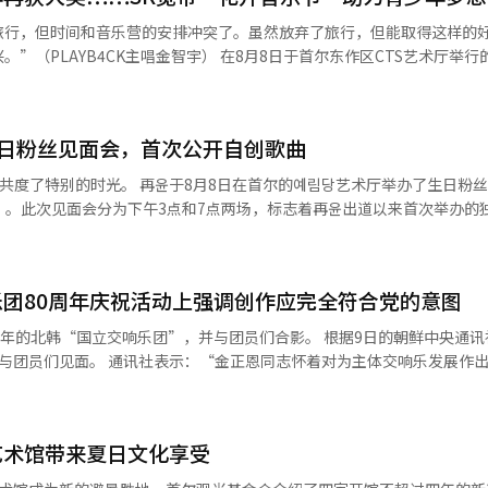
降幅超过29%。这意味着在短短10年内，消失了相当于10个师规模的兵力
旅行，但时间和音乐营的安排冲突了。虽然放弃了旅行，但能取得这样的
期，入伍资源将减少到20万人左右，前景十分严峻。然而，过去的国防政策
”（PLAYB4CK主唱金智宇） 在8月8日于首尔东作区CTS艺术厅举行的
调整判定标准或采取应急性的人力分配来维持现状。将补充役人员转为现
上，当‘PLAYB4CK’被宣布为大奖获奖团队时，学生们忍不住流下了眼
人才利用方面也显露出局限性，并引发了新的社会冲突。过去过度提高现
1至3年级的学生组成的乐队。他们以创作曲‘comp4ss’参加了今年的音
加和兵营管理的负担，而补充役制度的模糊性也在青年群体中引发了失落
汰后，这次我真的想好好表现。”他还提到：“我找到了合拍的朋友们组
人员或艺术、体育人员等补充役只是有效重新配置兵役资源的最低限度措
生日粉丝见面会，首次公开自创歌曲
利。原本准备的曲目未能使用，他们在紧迫的时间内重新进行歌词和曲调的
兵力人数为中心的征兵体系，进行以先进科技为基础的武器系统运用、扩
金智宇解释道：“我把想传达给包括我们在内的所有年轻人的话语写进了歌
日在首尔的예림당艺术厅举办了生日粉丝见面会
力量的质的重塑。此外，还需要引入灵活的募兵制元素，极大改善军队服
SK宽带自2022年起开展这一社会价值（ESG）项目，以发掘大众音乐领
r）》。此次见面会分为下午3点和7点两场，标志着再윤出道以来首次举办的
革，这些都是国家安全生存战略层面的根本性手术。如果不通过无人机、
赛，竞争率达到约18比1。在过去五年中，参与的青少年人数约为1300人
以专业干部为中心的军队体制改革来补充国防人口的减少，仅靠废止补充
营，体验了从专业指导到音源录制的实际音乐制作过程。 进入决赛的8
！”以及进行与关键词相关的游戏“生日幸运抓阄”等，给粉丝们带来了欢
绕韩国的地缘政治安全环境比以往任何时候都更加严峻。美中安全霸权竞
源平台发布。金智宇表示：“我希望通过我创作的音乐给人们带来快乐和安
。他不仅展现了幽默的口才和舞蹈实力，还亲自弹奏键盘并演唱，赢得了
和核武器进行挑衅等威胁，使我们的军队在任何时刻都不能放松警惕。在
为一个能让人们自然而然跟着唱的音乐制作人。” SK宽带企业中心主任
团80周年庆祝活动上强调创作应完全符合党的意图
在通话中意外出现在舞台上，一起展示挑战，展现了团队之间的友谊。 再윤与乐队
接关系到国家生存的危机。如果安全受到动摇，经济和国家的未来也无法
们，并强调我们将继续倾听青少年的真实故事，努力支持他们的梦想。”※
演唱多首翻唱歌曲后，他首次在粉丝面前公开了浪漫的自创歌曲《带你去
顶峰的情况下，军队编制的缺口将导致防御态势的整体盲区。兵役制度改
周年的北韩“国立交响乐团”，并与团员们合影。 根据9日的朝鲜中央通讯
。
oon）》。他以柔和的音色、细腻的表现力和扎实的唱功证明了自己作为歌手的实力。 在
需要社会共识和国家能力汇聚的国家存亡问题。政府在制定国防改革基本
与团员们见面。 通讯社表示：“金正恩同志怀着对为主体交响乐发展作
气氛温馨。再윤在粉丝的祝福中露出了灿烂的笑容，共同庆祝生日。安可
权宜之计，将韩国的安全和生存作为首要价值，实现根本性的转变。安全
将他们拥入怀中，留下了意义深远的合影。”并指出：“全体创作者、艺
（Round And Round）》为主题，展现了对团队的深厚感情。 再윤表
情，以更加积极进取的艺术创作活动，继续书写主体交响乐的光辉发展史
很多担心。感谢大家的到来。”他还表示：“如果有机会，我会再举办这
正恩强调：“国立交响乐团应在发展音乐艺术方面发挥应有的牵引作用，成
艺术馆带来夏日文化享受
：“我们风格的管弦乐庄重而独特的回响，将为我们的革命带来更大的鼓舞
了出道10周年，预计将开展积极的活动。将于26日发行正规二辑《坚韧
引领潮流，那时我们的事业将以更大的力量和充沛的活力不断前进。” 金