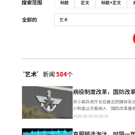
搜索范围
标题
正文
标题+正文
全部的
‘艺术’
新闻
584
个
病役制度改革，国防改
洪小英兵务厅长在最近的媒体采
少和废止方案纳入‘国防改革基本
综合性的对策"，预示着兵役制
2026-08-09 23:28:10
表明韩国国防已面临无法再依赖
力下，兵役制度的改革不仅是简
克服预选淘汰，时隔一年
制度改革的必要性在数字中得到了