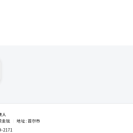
事中的台
深的情
责人
梁圭铉
地址 : 首尔市
|
-2171