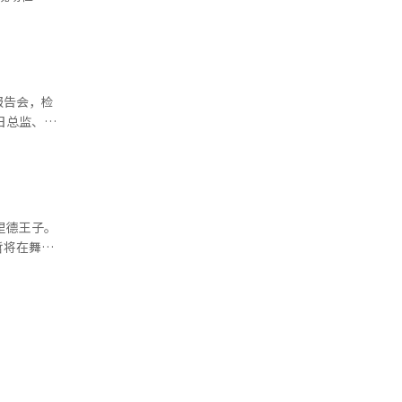
识形态等无
本报道经
 金市
公园，将开
个兄弟”的
报告会，检
后来小儿子
自来检查让
政运营表示
于
庭
哲将在舞台
在马
便利设施的
指出，自己
同
幕前仔细检
步来获得灵