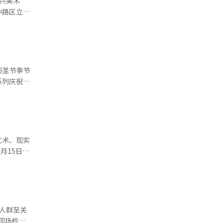
兴美术
日直播等多
是彻底体现
钟路区立金
为绝对的，
乐艺术发展
空间。建
的歌》、
摄影捕捉光
）系统翻
的摄影图书
万圣节季节
美
系列庆祝活
艺术。美
视觉效果。
的媒体实验
和木工等多
11月8日
游客可免费
艺术、现实
妍建筑师的
览可免费参
，视觉艺术
车服务，建
。 15
原作的框
术的展览平
美食和饮
顶克服了高
样，真正的
人群至关
庭游客的项
斯曼的代表