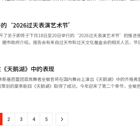
举行庆祝美国国家公园管理局成立110周年和
物更容易被我们相信的东西所驱动。恐惧、谣言、信念、偏见、宗教、意
民和上班族可享受50%的入场费优惠，每月最后一个周三免费开放。※ 
关疾病及各种安全事故，保护户外工作者和流动劳动者等高温易受影响群体。
周”。在优胜美地、红杉国家公园、国王峡谷和约书亚树等加州著名国家
为，有时甚至比现实更具力量。”这通过“狼”这一象征进行探讨。 他们质疑重
。
高温应对体系。 首先，金市长前往文化艺术中心建设工地，仔
日”活动。 加州的晚夏是体验海岸城市、国家公园、主题公
事中，狼吃掉了第一和第二只猪，
保障情况以及热病预防措施的落实情况。 他特别强调，在高温下工作的
选择当地活动，将能享受更加多样化的加州之旅。 ※ 本报道经人工智能
囱进来的狼。狼的肚子里有第一和第二只猪，这就是作品标题中“吃掉两
的‘2026过天表演艺术节’
遵守安全规程。 随后，他检查了流动劳动者休息场所的空调设
在高温下的流动劳动者能够安全、舒适地休息。 在加马克德公园的水上游
召开了关于即将于下月18日至20日举行的‘2026过天表演艺术节’的推进
和传染，三兄弟逐渐混合在一起。 养育两名两岁和六岁孩子的杨正旭
体系，确保市民能够安心享受夏季活动。 现场的市民表示：“连续的高
、过
的灵感。“我的大儿子看到我从洗衣机里拿出衣服扔进烘干机时模仿我，
查现场的安全情况，感觉很安心”，“行政工作应该在现场进行，市长亲
目和场地构成、运营计划，并收集市民意
相互学习的地方，因此将这一点反映在空间设计和编舞中。” 作品同样是参与
看孩子们使用的设施，让我感到放心。”对此，市民对以现场为中心的市
个明确的作品，所以不知道最终会是什么
。如果太过精细，就像剔除辣椒酱一样，在排练中会去掉一些东西。” 演出将
现场
在《天鹅湖》中的表现
S剧场举行。
19日举行连接中
的‘市民欢庆会’将改为‘过天集会秀’，扩大参与表演团队的运营。 针对家
同策划的夏季剧目《天鹅湖》取得了成功，今年迎来了第二个季节，全敏
“我觉得可
个赛季成果，我想把在俄罗斯努力的时光和成长的样子呈现给韩国观众。” 他
内容的扩展和市民参与程序的加强表示期待，同时指出安全管理、交通和
吉赛尔》、《天鹅湖》、《罗密欧与朱丽叶》等主要作品中担任主角。他
术界呼吁持续扩大地方艺术家的参与机会，以使
盛会，与会者们也表达了希望将其发展为代表过天的表演艺术节的愿望。 与此
下
2
3
4
5
会到情感的重要性，因此努力去快速掌握。” 即使是同样的动作，齐格弗
在扩大表演内容和市民参与程序，以提高节日的完整度。我们将在节日开
“在称呼‘你’的动作中，速度和力量就足以解释角色。” 他的日常生活也发
安心享受。”※ 本报道经人工智能（AI）系统翻译与编辑。
一
时间都待在练习室，而在俄罗斯圣彼得堡，他则通过观看演出和在街上散