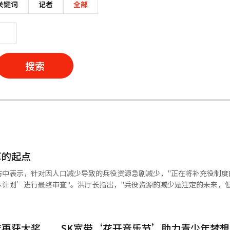
关键词
记者
全部
搜索
革的起点
访中表示，针对因人口减少导致的兵役资源急剧减少，"正在将补充役制度
计划’进行最终审查"。洪厅长指出，"兵役资源的减少是注定的未来，
度的根本改革。政府官员正式将补充役的缩减和废止构想作为国防改革的核
现有人员供给方式的结构性限制。在快速变化的东北亚安全形势和人口减
单的人力调整，更是关乎韩国国家安全生存的必然选择和国防改革的核心
再获大奖……SK宽带‘花开音乐节’助力青少年梦想
验证。根据国防部和兵务厅的统计，近年来现役入伍对象从2016年的45