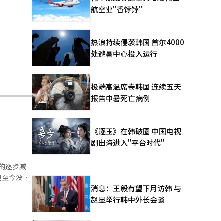
航空业"香饽饽"
热浪持续侵袭韩国 首尔4000
处避暑中心投入运行
极端高温席卷韩国 连续五天
报告中暑死亡病例
《逐玉》在韩破圈 中国电视
剧出海进入"平台时代"
的逐步减
但至今没有
心任务，
消息：王毅有望下月访韩 与
少的双重压
赵显举行韩中外长会谈
任务。兵役
万余人急