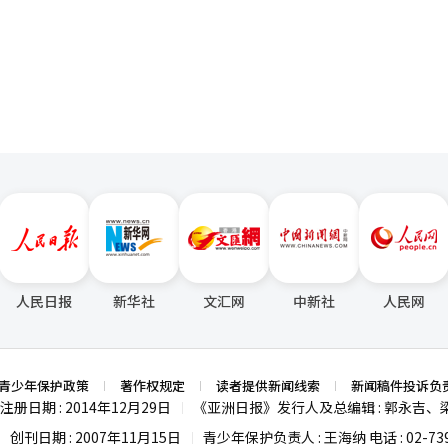
看这部作品，我都
页
我在马林斯基看得最多的作品。我会专注于如何通过动作和手势来传达故
呼是他的动力。“在谢幕时，观众的热烈掌声让我
开时，俄罗斯观众对我说‘你的优美手臂和手势让我感动’，我感受到深
感。” 演出将于8月14日至23日在艺术殿堂歌剧院上演。 ※ 本报道经人工智能（AI）系统翻译与编辑。
人民日报
新华社
文汇网
中新社
人民网
青少年保护政策
著作权规定
读者提供新闻线索
新闻稿件投诉负
注册日期 : 2014年12月29日
《亚洲日报》发行人及总编辑 : 郭永吉、
|
创刊日期 : 2007年11月15日
青少年保护负责人 : 王海纳 电话 : 02-739
|
|