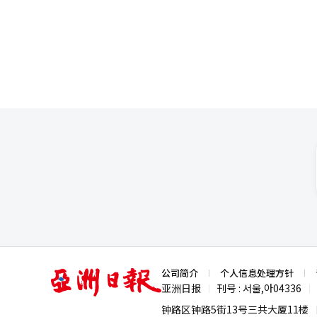
感。“我常常沉浸在无数的思考中。” 这种变化将在他最爱的作品《天鹅湖》中得到体现。“每次
能听到天鹅和王子的话。这也是
词，尤其是天鹅与王子的初次相遇和与黑天鹅的表演。” 观众的欢
感受到爱。当我结束演出准备离
亚
公司简介
个人信息处理方针
洲
亚洲日报
刊号 : 서울,아04336
|
|
日
报
钟路区钟路5街13号三共大厦11楼