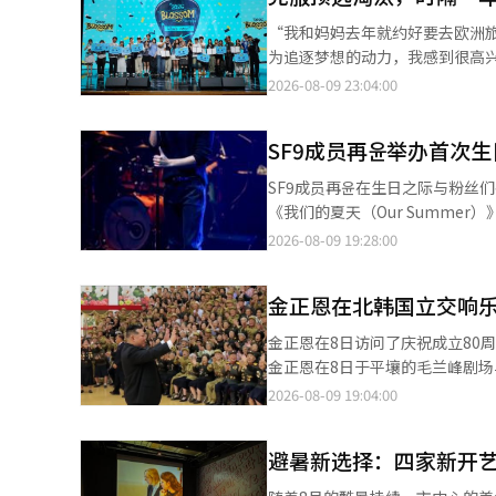
剧减少到2025年的32万余人，
“我和妈妈去年就约好要去欧洲
这样下去，预计到2020年代后
为追逐梦想的动力，我感到很高兴。
本性体质改善的情况下，仅通过
带‘2026年花开青少年音乐节’
2026-08-09 23:04:00
施在工业、艺术、卫生等领域的
PLAYB4CK是由世宗艺术高中
做法导致了不适合服役人员的增
的李元浩表示：“去年预选被淘
争议。专家指出，减少社会服务
SF9成员再윤举办首次
队。” 准备决赛的过程并不顺
成为根本解决方案。必须摆脱以
合今年音乐节的主题‘青春’。
SF9成员再윤在生日之际与粉丝们共度了特别的时光。 再윤于8月8
例、重整常备军规模等常备军事
年是花开青少年音乐节的第五届，
《我们的夏天（Our Summe
及进行技术密集型的军队结构改
年创作者。今年共有142支队伍参
同时也是庆祝生日的重要时刻。 当天，再윤通过多种环节与粉丝们亲密互动，包括进行“再윤的选择”的平衡游戏、
2026-08-09 19:28:00
无人先进武器系统的扩充，以及
们经历了两轮预选，并参加了音乐
展示投票选出的挑战“挑战送到啦
补现场战力的空缺。尤其是，围
作曲将在9月正式在国内主要音
舞台上，再윤展现了多样的魅力
冷战格局固化，朝鲜持续以导弹
元浩也表达了他的梦想：“我想成
金正恩在北韩国立交响乐
SF9的队长英彬和最小的成员灿熙
安全威胁下，兵力供给的失调直
示：“我衷心祝贺获奖的青少年
的配合完成了丰富的曲目单。在
边大国军备扩张和军事紧张达到
金正恩在8日访问了庆祝成立80
人工智能（AI）系统翻译与编辑
（Take you to the M
防部或兵务厅的行政任务，更是
金正恩在8日于平壤的毛兰峰剧场
环节中，生日蛋糕的准备让现场
中，必须不拘泥于眼前的选票或
作者、艺术家的自豪感，温暖地
2026-08-09 19:04:00
SF9的收录曲《无重力》和《转来转去
的国家最后防线。
记伟大的元首给予的海洋般的恩
示：“在准备生日派对时，我有
的欢呼声和忠诚的口号。” 金
希望粉丝们能耐心等待。” 演出持续了约120分钟，结束后通过高触活动与每位粉丝亲切互动，传递了对粉丝的爱。
避暑新选择：四家新开
的伟大推动力。” 他接着表示
另外，再윤所在的SF9今年迎来
在新时代音乐艺术发展的繁荣中