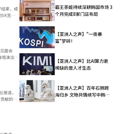
。如果继续
霸王茶姬持续深耕韩国市场 3
好结果，成
在缺乏根
个月完成8家门店布局
SK宽
役等临时措
泪。
役判定率的
乐节。组队
感和公平性
【亚洲人之声】"一夜暴
成了这个团
施，并不能
富"梦碎！
创作，以符
大干部比
词。” 今
役条件，以
域的青少
独唱演出，
人工智能和
【亚洲人之声】比AI算力更
。 参赛者
役是难以弥
稀缺的是人才生态
支队伍的创
乐。 在
争加剧，新
慰。”李
粉丝的心。
如此复杂的
李钟浩表
成立。在周
 本报道经
【亚洲人之声】百年石狮跨
月球
革不仅是国
社报道，
海归乡 文物共情续写中韩人
拍照
计划的过程
出贡献的创
文新篇
舞台则以
是不可妥协
术家们要铭
，发出热烈
样的活动，
为国家复兴
和激励，并
正恩在前一