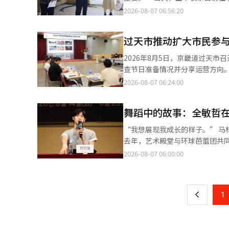
目和需要单独购票的夜间万圣节派对也将陆续推出。 从22日至30日，将
出：“我们往往比实际存在的事
作，展现超现实的风景。钟路区居
旨在预防因高温持续而导致的热相
2026-08-07 06:56:20
美国建国250周年的“国家公园
法确认实质的东西，决定了我们的行
人工智能（AI）系统翻译与编辑
长亲自查看市民实际使用的设施和工作现场，全面检查
展多种纪念活动，最后一天还将为儿童举办“少年护林员
复所创造的现实，并重新审视表演这一形式。 在标题中也隐藏着解构的意味。原故
细查看工人休息设施的运营情况、休息时间的
园和地方节庆的最佳时机。根据旅行时间
而第三只猪则杀死并吃掉了从烟
过天市推动扩大市民参与
建筑工地，工人的生命和安全应放在首位，并再次呼吁
（AI）系统翻译与编辑。
原因。 三兄弟的差异通过动作和声音来表现。第一和第二只猪分别被赋予重复的动作和声音特征，而被吞下的狼再将
施和便利设施的运营状态，确保长时间暴露
2026年8月5日，京畿道过天市
这些特征转移给第三只猪。随着彼此的行为重复
乐设施，他检查了设施的管理状态和安全管理
查节日准备情况并分享运营方向。 据市政府介绍，报告会有来自过天市和过天文化基金会的相关人员、节日总监
从孩子们身上获得了编舞和导演
温让我很担心，看到市长亲自检
天市议会议员、市民及地方艺术家等50余人参加。 与会者分享了节日的节
2026-08-07 06:24:00
也过来扔东西。我想三兄弟之间一定有
我倍感信任”，“市长细致地查
见，讨论节日的运营方案。 今年的节日将围绕去年引入的‘地泡城市(GPAF CITY)’世界观进行扩展，命名为‘地泡
者各自的作曲和导演成果不断交融和剔除的过程。 杨正旭表示：“这不是一
积极反应。 金市长表示：“将集中行政力量保护户外工作者和流动劳动者等高温易受影响群体，确保市民安全度过夏
城市2.0’。 以‘漂浮(Floating)’为主题，将过天市民广场和市民会馆周边打造为表演艺术空间，并新设可进行表
样子。可能在排练时会完成（作品）
季，进一步完善高温应对体系。” 此外，金市长表示，在高温重大警报期间，将优先确保市民安全，进一步加强
舞蹈中的故事：全敏哲
演、体验和休息的‘地泡村’。 表演内容也将得到扩展。将增加官方征集作品和海外表演团队的参与，并计划比去年
8月15日至17日在世宗文化会馆
检查和高温应对体系。
增加表演次数，呈现多种类型的表演。 市民参与程序也将得到加强，公开招募市民表演者，并于9月
“我想展现我成长的样子。” 马林斯基芭蕾团首席舞者全敏哲将在国内舞台上演出《天鹅湖》中的齐格弗里德王子。
央路与青沙路的市民参与游行，原有
去年，艺术殿堂与环球芭蕾团共
游客的体验程序也将增加。 将设立面向儿童的‘地泡游乐场’、地泡市场和农夫市场等，让观众可以享受表演和体
上展现他在马林斯基磨练出的成长。 全敏哲在8月6日于首尔瑞草区艺术殿堂举行的记者见面会上表示：
2026-08-07 06:00:00
页
验。 市政府将改善现场环境，安装防雨垫和遮阳篷、屋顶等设施，并补充安全管理计划，确保观众的便利和安全。
以在这次演出中展示马林斯基的首
与会的市民和地方艺术家对表演
林斯基入团不到一年，就已在《
一
运营将直接影响节日的满意度，因此需要细致的准备。 特别是地方艺
在俄罗斯最大的变化是演技。 “（马林斯基的）每位舞者都能传达各自角色的故事，这让我感到非常震惊。直到演出
节日成为市民与艺术家共同创造的
上
1
结束，他们都在用身体表达情感。我深刻体
时，申桂龙市长表示：“我们正
里德和罗密欧传达的感觉也截然不同。
查安全和整体运营，确保市民能够
生了变化。在韩国时，他大部分