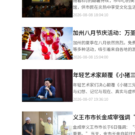
随着8月的酷暑持续，市中心的
（TENACITY）》，并于10
天也向乐团发去祝贺信，强调乐
馆，供市民在炎热中享受文化生
种内容。※ 本报道经人工智能（
思想艺术性、时代性和人民性。
昌烈画家的家和美术馆汉美三清，它们各具特色
2026-08-08 18:04:10
创作和创造工作必须完全按照党
馆是韩国首个国公立摄影专门展
的繁荣。” 此外，在当天毛兰峰
筑外观设计灵感来源于相机光圈
为钢琴而作的管弦乐序曲《向朝鲜
加州八月节庆活动：万
线的方式。 目前，来自英国的世界著名摄影师马丁·帕的大规模回顾展《马丁·帕：我们是马丁·帕》将持续至10
译与编辑。
月18日。在三楼的《摄影书90
加州的夏季在八月依然热烈。免
馆提供摄影历史和国内外学术数据库
等多种活动，吸引着来自各地的
术馆于今年3月在金川区独山洞
动，让这个晚夏更加特别。 加州旅游局介绍，八月期间全州将举行多种文化、艺术和美食活动。从沿海城市的户外演
2026-08-08 15:04:00
术馆与公园之间没有围墙，提升
出到经典车节、地方传统活动以及主
地下1层的第一展厅拥有开阔的
海滩将举办夏季代表艺术节“拉
室作为数字艺术创作空间使用。目
年轻艺术家颠覆《小猪
种艺术作品，还可以参加与艺术
举行。 位于钟路区平昌洞的钟路区立金昌烈画家的家是已故“水滴画家”金昌烈自1988年起居住和创作的地方。该
进入活动现场。 汽车爱好者不容错过的是从7日至16日举行的“蒙特雷汽车周”。活动包括历史赛车游行、品牌展览
年轻艺术家们决心颠覆《小猪三
馆于今年5月重新装修并开放，成
和拍卖，以及各种汽车竞赛，最
与幻想、记忆与现在、真实与虚构的边界展开的深刻问题。 音乐
改造，增添了“回归”的空间概念。 地上两层作为休息空间和策划展览室使用。开馆纪念展《金昌烈，水
观。 在旧金山渔人码头，8日和22日将举行免费户外音乐会“码头派对”。游客可以在欣赏当地音乐家的表演的同时
17日在首尔世宗文化会馆上演
2026-08-07 19:36:10
将持续至23日。地下两层是画
享用美食和饮品，活动将持续到9月。 以韩国文化为主题的节庆也将举行。从14日至16日，尔湾将
家杨正旭担任舞台设计。 他们并不打算忠实再现原作。李哈娜在最近与记者的书面采访中表示：“我最初的想法
议使用公共交通。钟路区居民和穿着韩服的游客可享
节”，届时将展示多种韩国美食以及
是‘想看看能否颠覆一个大家都
年开馆的韩美摄影美术馆于202
日，圣地亚哥附近的丘拉维斯塔
义王市市长金成宰强调
架，但希望以完全不同的方向进行解构和重构。” 对杨正旭来说，原作是引
台运营。由建筑师闵贤植设计的
品、现场表演、烹饪比赛和服装比赛等多种节目。 如果想在夏季结束前提前
面会上表示：“几个人晚上聚在
度限制，确保了开阔的层高。 本馆正在进行聚焦四位韩国现代摄影师的展览《所有瞬间都是花蕾》，展览将持续至9
金成宰义王市市长于6日强调：
园度假区也是一个不错的选择。
故事可能是战争或股票。” 其中一个真正的故事是“相信看不见的东西”。他们关注“相信狼的心态”。李哈娜指
日。2019年11月率先开馆的
重要。” 当天，金市长亲自前往市内主要设施，检查高温应对情况和安全管理现状，确保市民安全。 此次现场检查