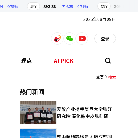
-0.75%
893.38
6.38
-0.71%
209.17
1.7
JPY
CNY
2026年08月09日
登录
weibo
weixin
youtube
观点
AI PICK
搜
索
主页
搜索
热门新闻
爱敬产业携手复旦大学张江
研究院 深化韩中皮肤科研合
作
韩中航线客运量大增成韩国