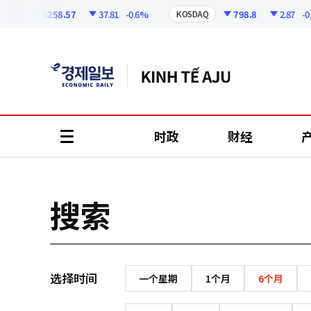
코
인
6258.57
37.81
-0.6%
798.8
2.87
-0.3
PI
KOSDAQ
정
보
时政
财经
all
menu
搜索
选择时间
一个星期
1个月
6个月