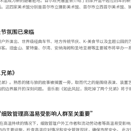
美术馆成为新的避暑胜地。首尔观光基金会介绍了四家开馆不超过四年的新
月10日至11日在首尔举办演唱会。此外，还将推出10周年纪念快闪店和出道
团应服务于党和革命。他指出：“在音乐创作中，我们党始终坚持的原则
活。这四家美术馆分别是首尔市立摄影美术馆、首尔市立西首尔美术馆、
AI）系统翻译与编辑。
”并强调：“国立交响乐团的创作者、艺术家们要始终将党的文艺政策视
，吸引了疲惫的市民前来参观。 位于道峰区昌洞的首尔市立摄影美术
的意图进行，思想、意志、情感和情绪上要高度统一，努力开启新时代音
馆。该馆于去年5月开馆，结合了展览、教育和档案功能，成为专门的摄影
剧场举行的乐团成立80周年纪念音乐会上，演奏了革命歌曲《金日成将军
，呈现出扭曲的立方体形状。外墙随着时间变化呈现黑色和灰色，象征着
劳动党致敬》和《社会主义交响曲》等作品。 ※ 本报道经人工智能（AI
圣节氛围已来临
选》区域，观众可以直接查阅自1982年至今制作的马丁·帕摄影书。四楼
费户外演出、世界级经典车节、地方传统节庆、K-美食节以及主题公园的
，开放时间为周二至周日的上午10时至下午6时，周一和节假日休馆。 西首尔
游客。旧金山、蒙特雷、尔湾、安纳海姆和圣地亚哥等主要城市将举办一
的金那来中央公园内开馆，是首尔市立美术馆的第八个分馆，专注于新媒体
了可达性。外墙采用锤纹不锈钢材料，反射周围景观，形成与自然融合的
题公园的季节性活动，游客可以根据自己的行程选择丰富的活动。 南部的拉古纳
层高，能够实现开放式布置和光线阻隔的白盒子布置，成为可变空间。1层
古纳艺术节”，活动将持续到本月底。游客可以欣赏到绘画、摄影、雕塑
前因展览准备而闭馆，媒体艺术家金希天的个人展《鼹鼠们》将于20日至
三兄弟》
家的见面会、体验项目和现场表演。持有当天“大师的盛宴”演出门票的
兄弟》。熟悉的猪与狼的故事被搁置一旁，取而代之的是围绕表演、装置
为公共文化空间。根据1988年建筑师吴圭承的设计，经过洪在胜和崔秀
后将以全球知名的经典车活动“佩布尔海滩优雅车展”作为高潮。部分展
剧《如此风起，我吃掉了两个兄弟》将于8月15日至
滴的痕迹》
。李哈娜担任导演、音乐总监和作曲，李汉和申艺勋参与作曲，郑汉杰指挥
家的工作室，保留了生前使用的画具和草图，几乎保持原貌。由于不提供停
举办“炸鸡啤酒
受50%的入场费优惠。 位于钟路区三清洞的美术馆汉美是2003
K-美容和生活方式品牌。晚上，DJ Soda等艺术家的表演将为节庆增添气氛
知道的故事’，因此选择了《小猪三兄弟》这个最熟悉的故事之一，借用
2年扩展迁址后重新开放的空间。该馆作为一个涵盖从模拟摄影到新媒体艺
将举办庆祝当地柠檬产业历史的“柠檬节”。活动将包括以柠檬为主题的
“细致管理高温易受影响人群至关重要”
导新故事的工具。他在8月3日的记者见
本馆围绕着类似中庭的“水之花园”展开，三栋建筑相连，通过穹顶式屋
感受万圣节的氛围，安纳海姆的迪士尼乐
一起吃鸡肉聊天，并不意味着鸡肉是重要的。‘小猪三兄弟’就像鸡肉一
“在高温持续的情况下，细致管理户外工作者和流动劳动者等高温易受影响
从21日起，主题公园将装饰万圣节装饰，并开始限时演出和活动。针对家
分馆将于9月30日举行《金浦杰瑞·尤尔斯曼纪念馆预展》，展出杰瑞·尤尔