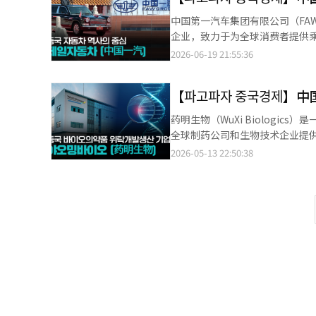
中国第一汽车集团有限公司（FA
企业，致力于为全球消费者提供
并与大众、丰田等国际汽车制造
2026-06-19 21:55:36
车、新能源汽车及智能网联汽车
【파고파자 중구
药明生物（WuXi Biologi
全球制药公司和生物技术企业提
2026-05-13 22:50:38