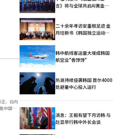
言》将与全球共启AI黄金时
代
二十余年寻访安重根足迹 金
月培新书《韩国独立运动圣
地：向旅顺口追问历史》出
版
韩中航线客运量大增成韩国
航空业"香饽饽"
热浪持续侵袭韩国 首尔4000
处避暑中心投入运行
矫正、白内
，是中国首
务覆盖亚
消息：王毅有望下月访韩 与
领先的眼科
赵显举行韩中外长会谈