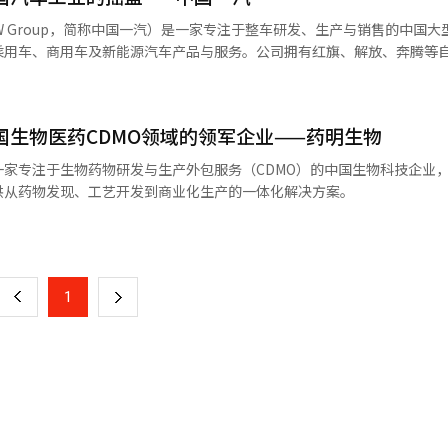
W Group，简称中国一汽）是一家专注于整车研发、生产与销售的中国大
乘用车、商用车及新能源汽车产品与服务。公司拥有红旗、解放、奔腾等
商建立了长期合资合作关系。中国一汽被誉为“中国汽车工业的摇篮”，
领域持续推进技术创新与产业升级。
ᆨ경제】中国生物医药CDMO领域的领军企业——药明生物
cs）是一家专注于生物药物研发与生产外包服务（CDMO）的中国生物科技企业
供从药物发现、工艺开发到商业化生产的一体化解决方案。
页
一
上
1
下
一
页