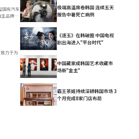
极端高温席卷韩国 连续五天
型国有汽车
报告中暑死亡病例
自主品牌，
在传统燃油
《逐玉》在韩破圈 中国电视
剧出海进入"平台时代"
，致力于为
中国藏家成韩国艺术收藏市
场新"金主"
霸王茶姬持续深耕韩国市场 3
个月完成8家门店布局