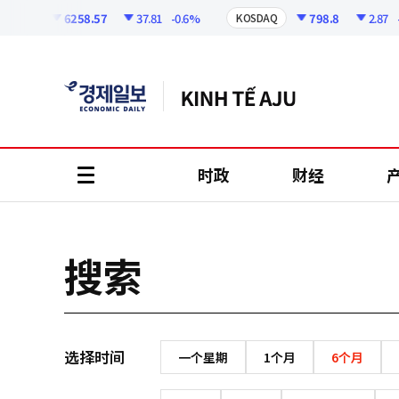
코
인
6258.57
37.81
-0.6%
798.8
2.87
-
OSPI
KOSDAQ
정
보
时政
财经
all
menu
搜索
选择时间
一个星期
1个月
6个月