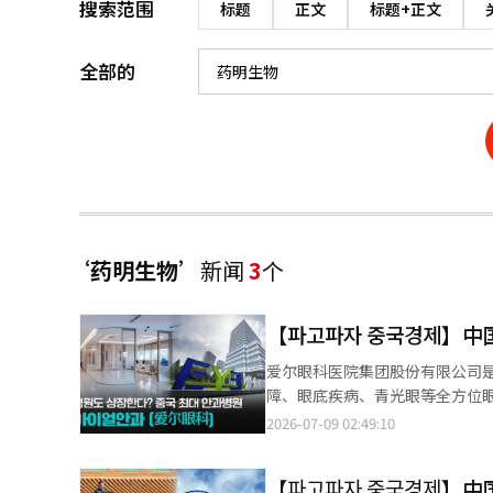
搜索范围
标题
正文
标题+正文
全部的
‘药明生物’
新闻
3
个
【파고파자 중국경제】
爱尔眼科医院集团股份有限公司
障、眼底疾病、青光眼等全方位眼
家上市的眼科医疗机构。经过二
2026-07-09 02:49:10
洲、欧洲和北美等地区。凭借标
医疗服务集团之一。
【파고파자 중국