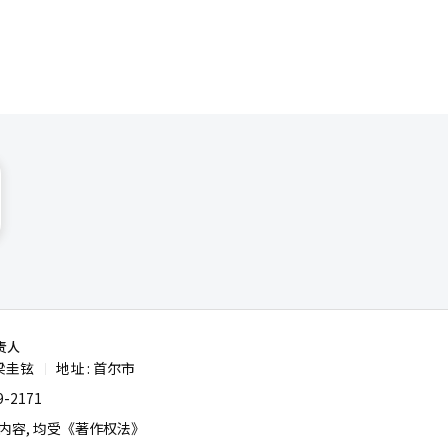
责人
梁圭铉
地址 : 首尔市
|
-2171
容, 均受《著作权法》