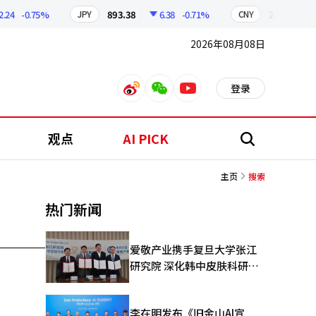
24
-0.75%
893.38
6.38
-0.71%
209.17
JPY
CNY
2026年08月08日
登录
weibo
weixin
youtube
观点
AI PICK
搜
索
主页
搜索
热门新闻
爱敬产业携手复旦大学张江
研究院 深化韩中皮肤科研合
作
李在明发布《旧金山AI宣