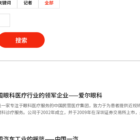
关键词
记者
全部
搜索
中国眼科医疗行业的领军企业——爱尔眼科
是一家专注于眼科医疗服务的中国民营医疗集团，致力于为患者提供近视
科诊疗服务。公司于2002年成立，并于2009年在深圳证券交易所上市
十多年的发展，爱尔眼科已在中国及海外建立了庞大的眼科医疗网络，业
准化医疗体系、专业医疗团队及持续的技术创新，爱尔眼科已成长为全球
경제】中国汽车工业的摇篮——中国一汽