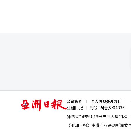
亚
公司简介
个人信息处理方针
洲
亚洲日报
刊号 : 서울,아04336
|
|
日
报
钟路区钟路5街13号三共大厦11楼
《亚洲日报》将遵守互联网新闻委