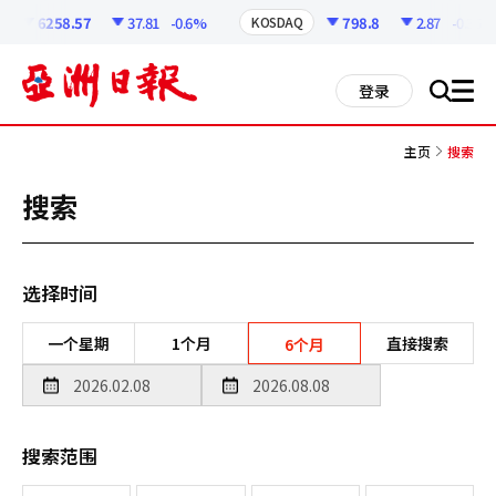
코
인
6258.57
37.81
-0.6%
798.8
2.87
-0.36%
KOSDAQ
정
보
all
登录
搜
men
索
主页
搜索
搜索
选择时间
一个星期
1个月
直接搜索
6个月
搜索范围