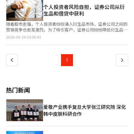
的数据，截至5月7日，场内衍生品交易保证金已增加至38兆2567
未能提前意识到，从而错失应对机会，导致中途赎回金额大幅减
价格急剧下跌，保护生产者的盈利能力，并提高价格的可预测性。
亿韩元，创下历史新高。与一周前的32兆2335亿韩元相比，增加
个人投资者风险自担，证券公司从衍
少。 金融监督院希望通过该通知，投资者能够更合理地判断是否
然而，报告也指出，这可能引发与世界贸易组织（WTO）规范的
了约6兆韩元。与今年1月2日的18兆3986亿韩元相比，四个月内翻
生品和借贷中获利
继续持有产品或选择中途赎回。 如果提前赎回延迟或失败，证券
冲突、与非参与国的矛盾以及市场扭曲等新的贸易问题。主要国家
了一番以上。 场内衍生品交易保证金是投资者为进行KOSPI200期
公司也需告知投资者中途赎回的可能性及申请方法。此外，对于通
普遍认同有必要减轻中国在核心矿物供应链中的主导地位，但对美
货和期权等场内衍生品投资而存放在证券公司账户中的待用资金。
随着股市走强，个人投资者纷纷涌入衍生品市场，证券公司之间的
过提前或到期赎回实现收益的投资者，证券公司将特别告知其基础
国提出的价格下限和共同外部关税等市场干预方式存在温差。欧盟
由于其波动性较大且常常使用杠杆，因此通常被视为攻击性投资心
营销竞争也愈发激烈。为了吸引客户，证券公司纷纷降低衍生品手
资产和市场环境变化带来的风险，以避免其机械性地再投资于同一
和加拿大等国在价格稳定和投资扩展方面承认其必要性，但对过度
理的指标。最近，随着KOSPI持续上涨，更多资金流入衍生市场以
续费并提供购物券等优惠活动。专家警告称，一旦市场转向，个人
页
2026-04-24 03:00:43
产品。 产品说明资料也将改善，以便投资者更易理解。衍生产品
市场干预和进口来源限制表示担忧。因此，未来ATCM谈判中，价
押注进一步上涨。 ‘借贷投资（빚투）’的规模也被评估接近风险
投资者可能面临巨额损失。 据证券业界23日消息，国内衍生品市
投资注意事项将被置于显著位置，并同时标注年化收益率和实际收
格体系和关税体系将成为核心议题。由于矿物和各国的利益关系不
警戒线。信用交易融资余额在4月底首次突破36兆韩元，目前仍维
场的竞争日趋激烈。A证券公司宣布，将为国内期货和期权交易客
一
益率。基础资产的最高和最低价格达到情况以及发行人回购等主要
同，预计将更可能达成阶段性和选择性的协议，而非一揽子协议。
持在35兆韩元左右。信用交易融资是投资者向证券公司借款进行股
户提供最长三个月的手续费折扣，并在满足交易条件时赠送购物
选项也将在摘要部分进行确认。 证券公司的内部控制也将得到加
产业研究院指出，韩国正处于“加工核心矿物进口-衍生产品出
票投资的金额，通常在牛市中投资者的投资心理强烈时迅速增加。
券。B证券公司则向新客户和休眠客户提供加油券、现金和手续费
强。高难度产品的自查周期将从每年一次缩短至每季度一次，董事
上
1
下
口”的所谓“夹心结构”中。加工核心矿物对中国等特定国家的依
作为市场待用资金的投资者存款也在5月7日增加至137兆韩元，创
优惠券，吸引首次交易。C证券公司则承诺完成教育课程后给予现
会报告频率将从每年一次增加至每半年一次。针对销售渠道或老年
赖度较高，而利用这些矿物生产的电池、材料和零部件等衍生产品
下历史新高。这意味着市场可用资金的增加。 在这种情况下，个
金奖励，并根据交易金额提供额外奖励。整个行业都在通过各种优
人等因素，证券公司内部将设定不适合销售的管理比例，以实现系
一
则主要出口到美国和欧盟等ATCM参与国。实际上，截至今年，韩
人投资者的风险管理能力相对较弱，成为一个令人担忧的因素。实
惠措施来扩大国内衍生品交易。 去年，证券公司的业绩显示出这
统化管理。 金融监督院计划在9月修订金融投资协会的自律规章，
国从中国进口的锂加工品占75%，石墨占67%，稀土占52%。而
际上，数据显示，个人投资者在2020年至2024年间的衍生品投资
一趋势。到去年年底，国内衍生品手续费收入达到5089亿韩元，
并将其纳入各证券公司的内部规章中，确保在年内完成ELS挂钩点
镍衍生产品出口的24%、锂的28%、锰的32%和钴的31%则流向
页
中，每年都记录了数千亿韩元的损失。由于高波动性和杠杆结构，
比前一年增长13.8%。同期，信用交易利息收入也从2.8626万亿韩
接近通知等系统的改善工作，并与金融投资协会及证券公司保持密
热门新闻
美国。报告分析认为，如果ATCM得以实现，韩国将有机会多样化
在牛市中收益预期增大，但如果市场方向错误，损失也可能迅速扩
元增加到3.1073万亿韩元，增长8.5%。随着交易量的增加，手续
切沟通。※ 本报道经人工智能（AI）系统翻译与编辑。
核心矿物进口渠道，并提高对美国和欧盟市场的接触性，但如果对
大。 然而，市场一方面也在加强对急剧上涨后波动性扩大的警
费和利息收入也随之增长。 然而，投资决策的责任和损失的负担
协议外国家的依赖持续，可能面临新的供应链风险。因此，韩国应
惕。作为卖空资金的借贷余额最近首次突破180兆韩元。随着股市
仍由个人承担，因此在进行衍生品交易时需谨慎。期货和期权等衍
爱敬产业携手复旦大学张江研究院 深化
从外交和安全以及产业竞争力的角度设计参与ATCM的战略。产业
强势持续，试图进一步上涨的多头资金与为高点后的调整做准备的
生品是典型的杠杆产品，若方向错误，损失可能成倍增加。信用交
研究院通商政策分析团队负责人金贤锡表示：“需要扩大与澳大利
韩中皮肤科研合作
空头资金同时增加。 证券界预计，企业业绩将成为未来KOSPI是否
易也存在类似风险。 据国会政务委员会议员许英办公室透露，从
亚、加拿大和东盟国家在矿山开发、冶炼、再资源化项目及长期采
继续上涨的关键变量。代信证券研究员李京敏表示：“在强劲的情
2020年至2024年，个人投资者在国内衍生品市场的累计损失约为
购合同方面的合作，并将其与国内核心矿物保障战略相结合。”他
况下，直到领先的每股收益（EPS）增长趋势减弱之前，上涨趋势
3.667万亿韩元。尽管这五年中每年都有损失，但2025年上半年实
还强调：“必须建立一个涵盖从采矿到冶炼、加工、材料和零部件
可能会持续。”他还表示：“与其轻易限制KOSPI的上限，不如保
现了3263亿韩元的收益。许英议员表示，“满足条件的投资者可