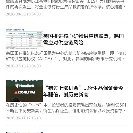
金融监督院为防止香港H指数股票挂钩证券（ELS）大规模损失事
件的再次发生，将全面修订衍生产品投资者保护体系。核心措施包
括从产品设计阶段开始加强基础资产选择标准，并在投资后基础资
2026-08-05 19:04:00
产价格接近损失区间（挂钩点）时，提前通知投资者，以便其判断
是否中途赎回。 金融监督院于5日召开了“衍生产品制度改善座谈
会”，金融投资协会及10家主要证券公司的高层出席了会议，公开
了“衍生产品投资者保护制度改善方案”。 此次改善方案是基于
美国推进核心矿物供应链联盟，韩国
金融监督院与金融投资协会及主要证券公司自3月至6月期间成立的
需应对供应链风险
工作组（TF）讨论的结果。在衍生产品发行增加、国内外股市波
动加大的背景下，方案重点强化了证券公司在产品设计、销售及后
美国正在推进以友好国家为中心的核心矿物供应链重组，即“核心
续管理中的自主责任。 最大的变化是在产品设计阶段建立新的基
矿物供应链协议（ATCM）”。对此，韩国的国家政策研究机构分
础资产管理体系。 未来，证券公司需制定基础资产运营标准，并
析认为，韩国需要考虑对中国的供应链风险以及对美国和欧洲
2026-07-15 20:04:00
建立“基础资产池”进行管理。纳入产品的基础资产将根据产品特
（EU）的出口竞争力，制定战略应对措施。产业研究院在15日发
性和市场情况从该池中进行选择。运营标准还将包括对特定资产使
布的《美国核心矿物供应链协议（ATCM）推进动态与主要国家应
用的限制标准。 在产品设计过程中，编写检查清单也将成为强制
对》报告中，分析了美国推动的ATCM的结构和主要国家的立场，
要求。制造部门需检查基础资产的近期波动性、价格趋势以及是否
并提出了韩国在稳定供应链和增强产业竞争力方面的应对方向。报
“错过上涨机会”...衍生品保证金今
存在对特定个股的集中风险。即使是重新发行已获批准的产品，也
告认为，ATCM不仅是简单的矿物合作，而是旨在维护和扩大友好
年翻倍，创历史新高
需重新审视可能出现的潜在风险因素。 产品审批委员会的权力也
国家之间核心矿物生产和供应链的多国工业政策合作体系。美国通
将得到加强。消费者保护、合规监督和销售部门将成为必备成员，
过此举，推动核心矿物供应链的多样化，减少对中国的依赖，建立
在历史性的“牛市”中，投资者的投资策略出现分歧。随着KOSPI
金融消费者保护负责人（CCO）在判断需要保护投资者时，可以暂
以友好国家为中心的特惠贸易体系，并制定价格稳定机制。特别
不断创下历史新高，衍生品保证金、信用融资余额以及投资者存款
停产品的推出。基础资产池的重新选择或变更也需经过审批委员会
是，美国正在构思一种新的价格体系，结合价格下限、共同外部关
均达到历史最高水平，‘多头（Long）押注’资金激增。与此同
2026-05-11 12:16:10
的审议。 投资后的后续管理也将大幅加强。 首先，对于高难度的
税、最低进口价格和基于人工智能（AI）的基准价格等措施。其目
时，作为卖空资金的借贷余额也创下历史新高，显示出在急剧上涨
ELS，如果基础资产价格接近挂钩点10个百分点以内，将首次向投
的是应对特定国家的低价攻击和供应过剩，同时引导友好国家的投
后，‘空头（Short）押注’的需求也在增加。 根据金融投资协会
资者发送“挂钩点接近通知”。此前，投资者在挂钩点到达时可能
资和生产。产业研究院评估认为，这些措施将有助于防止核心矿物