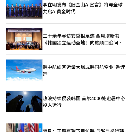
生产的价值链的全球生产基地，并在考虑市场扭曲可能性的情况
持进一步上涨的可能性。”※ 本报道经人工智能（AI）系统翻译与
能误以为已做好高风险交易的准备，从而进行过度投机。需要关注
李在明发布《旧金山AI宣言》将与全球
下，选择性和有条件地参与价格下限和基于AI的基准价格体系，同
编辑。
证券公司通过促销活动激发的投机心理。” 另一方面，金融当局
共启AI黄金时代
时制定与战略储备、政策金融、税收和再资源化支持相结合的政策
对场内衍生品尚未提出特别警告。虽然去年底和今年初对杠杆ETF
组合。”※ 本报道经人工智能（AI）系统翻译与编辑。
和海外衍生交易的风险进行了提示，但对国内场内衍生品没有特别
说明。金融监督院相关人士表示，“目前没有针对国内衍生品的应
对计划。由于场内衍生品是经过培训的投资者进行交易的，与普通
二十余年寻访安重根足迹 金月培新书
人交易的ETF等有不同之处。”※ 本报道经人工智能（AI）系统翻
《韩国独立运动圣地：向旅顺口追问历
译与编辑。
史》出版
韩中航线客运量大增成韩国航空业"香饽
饽"
热浪持续侵袭韩国 首尔4000处避暑中心
投入运行
消息：王毅有望下月访韩 与赵显举行韩