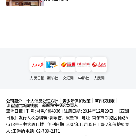
人民日报
新华社
文汇网
中新社
人民网
公司简介
个人信息处理方针
青少年保护政策
著作权规定
新闻稿件投诉负责人
读者提供新闻线索
亚洲日报
刊号 : 서울,아04336
注册日期 : 2014年12月29日
《亚洲
|
|
|
日报》发行人及总编辑 : 郭永吉、梁圭铉
地址 : 首尔市
钟路区钟路5
|
街13号三共大厦11楼
创刊日期 : 2007年11月15日
青少年保护负责
|
|
人 : 王海纳 电话 : 02-739-2171