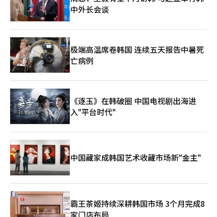
中外长会谈
极端高温席卷韩国 连续五天报告中暑死
亡病例
《逐玉》在韩破圈 中国电视剧出海进
入"平台时代"
中国藏家成韩国艺术收藏市场新"金主"
霸王茶姬持续深耕韩国市场 3个月完成8
家门店布局