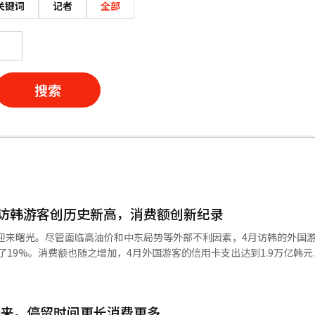
关键词
记者
全部
搜索
月访韩游客创历史新高，消费额创新纪录
标迎来曙光。尽管面临高油价和中东局势等外部不利因素，4月访韩的外国
长了19%。消费额也随之增加，4月外国游客的信用卡支出达到1.9万亿韩
质的增长。 ◆ 突破逆境的K-旅游……1至4月累计677万人的历史新高 文
表示，今年1月至4月累计访韩外国游客总数为677万人，比去年同期的55
在200万以上。 尽管高油价、燃油附加费上涨和中东局势等全
而来，停留时间更长消费更多
前预定的旅行顺利进行，4月的入境业绩并未受到重大影响。 文化部分析认