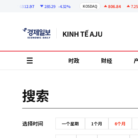
코
인
6312.97
285.29
-4.32%
806.84
7.25
SPI
KOSDAQ
정
보
时政
财经
all
menu
搜索
选择时间
一个星期
1个月
6个月