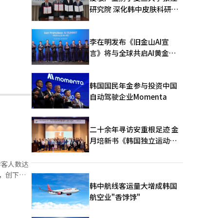
研究院 深化韩中皮肤科研合
作
李在明发布《旧金山AI宣
言》将与全球共启AI黄金时
代
韩国国民年金参与投资中国
自动驾驶企业Momenta
二十余年寻访安重根足迹 金
月培新书《韩国独立运动圣
地：向旅顺口追问历史》出
版
游客人数达
元，创下历
化体
韩中航线客运量大增成韩国
8万人增长
航空业"香饽饽"