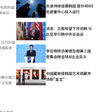
中国和日
热浪持续侵袭韩国 首尔4000
0%的外国
处避暑中心投入运行
洞举办了
问韩国的亚
持续涌入，
为访韩的核
入境人数增长
消息：王毅有望下月访韩 与
人同行。对
赵显举行韩中外长会谈
K文化吸引
8.4万，
的旅行体
76万外国
彼迎原
按国家来
李在明将访美德及南美三国
化为实际住
.7%）。
密集会晤全球AI企业巨头
年十周年纪
增长。第一
线和支持仁
设计广场
费额均有所
游需求，
外国游客的信
时在地方访
订的重要因
中国藏家成韩国艺术收藏市
部正在积极
和晋州南江
示若找不
场新"金主"
路演”。文
个文化旅游
而应扩展
扩大对中
得8亿韩元
度改革，积
个。本月
，文体部
通便利。
与合
落实2月
各节日将开
。”他还指
“韩流美