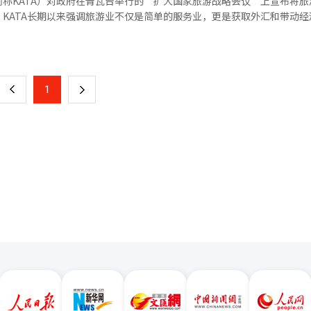
称KATA）对政府在青瓦台举行的“扩大国家旅游战略会议”上宣布将旅
费上涨导致机票价格上升，以及国际局势不稳定导致海外旅行心理萎缩等
延长至夜间。通过与KKday、Klook等主要在线旅行社合作，显著改善
KATA长期以来强调旅游业不仅是简单的服务业，更是获取外汇和带动经
素。”※ 本报道经人工智能（AI）系统翻译与编辑。
了制作宣传视频和参与博览会，还将为每个节日设定核心目标市场，并在
略性发展。KATA期待通过此次会议提升旅游业地位，推动访韩市场转型
页
过全球节日延长游客在当地的停留时间。晋州南江灯节将利用夜间节日的
门间沟通实现快速政策落实。这将为旅游业提供新增长动力，使韩国成为
开发停留型产品。安东国际面具节将与闻庆、荣州、高灵合作，为观众提
为在与邻国的竞争中获胜，必须大幅提升韩国市场份额，并强调吸引300
一
4年被选为全球节日的“仁川Pentaport音乐节”、“水原华城文化节
还介绍了协会推动的“国家间地方城市旅游交流会议”案例，并请求政府
游客，取得了显著成效。文体部部长崔辉英表示：“今年是韩国旅游的最佳
上
1
下
”将K文化和K-pop转化为旅游资源。KATA相关人士表示，将与旅游业
旅游产品，改善外国游客的便利性，全力以赴。”※ 本报道经人工智能（
日实现3000万访韩游客目标。※ 本报道经人工智能（AI）系统翻译与编
一
页