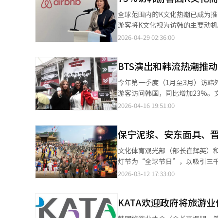
为，这一成就得益于“K-文化”
全球范围内的K文化热潮已成为推
本游客为主，北美和南美游客也持续增加 从市场来看，游客来源国并未集中于某一国家，而是
游客将K文化视为访韩的主要动机
各个地区均呈现出均衡增长。 具体来看，中国游客人数为57万（增长29.6%），占比最大，其次是日本游客30万
主题为“K文化，旅行的起点”的
2026-04-29 02:36:00
（增长17.9%），共同推动了
太及美国地区游客进行。调查显示
以及北美（23.6万）和欧洲（1
心动机。这些游客人均多花435
38%……外国人支出1.9万亿创历史新高 访韩游客的增长趋势直接与质的增长相关。 外国游客
BTS演出和韩流热潮推
此，爱彼迎亚太区传播总监Shar
4月通过地方机场入境的外国游客人
的游客，他们不仅消费内容，还
今年第一季度（1月至3月）访韩
同比减少5.3%。 最重要的是，游客的消费意愿显著提升。4月，外国游客在韩国的信用卡消费（包括在线消费）约为
验。作为其中一部分，他们将于5月
游客访问韩国，同比增加23%
1.9万亿韩元，创下自2018年1月开始相关统计以来的历史新
创”体验旨在通过艺术家的个性化
看，中国游客最多，达145万，同比
2026-04-16 19:51:00
长22.6%。 ◆ 针对旅游振兴法的全政府努力……加速
宿体验，如2022年的“森林中的B
美国和欧洲等远程市场游客也达6
政府的总力战。文化部为持续和
念体验等。此外，他们还将韩国
季度，停靠济州、釜山、仁川等主
川与地方之间的转机服务等。 文化部旅游政策室长姜正元表示：“K-文化的魅力和政府对旅游的支持相辅相成，因此
（DDP）住宿活动，持续提供基
保宁泥浆、安东面具、
增加。通过地方机场入境的外国游客
在国际油价等困难条件下，才能连
解决“住宿设施不足”问题至关
用卡消费额增加了23.0%。第
问和消费等方面实现持续的质的增
文化体育观光部（部长崔辉英）
素。尤其是主导K文化旅行的MZ
开展海外营销活动。3月和4月在
灯节为“全球节日”，以吸引三
到合适住宿将推迟或重新考虑旅
体部长崔辉英3月亲自出席了中
节日中有27个参与。文体部通过
2026-03-12 17:33:00
到韩国各地，成为与我们文化深
国、越南、菲律宾等12个国家的
的支持，最长三年，预备全球节日
极支持外国游客3000万时代的实
起，国际会议入境优待审查对象
计划制定访韩旅游战略，开发外
文体部旅游政策室长姜正元表示
KATA欢迎政府将旅游
作。“节日管家”通过摄像头和
总统主持的扩大国家旅游战略会
发独特的旅游产品。安东将结合