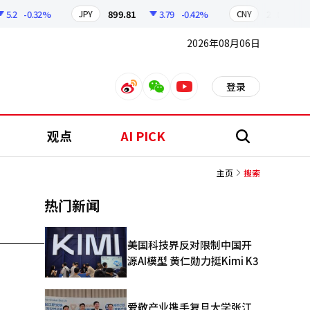
5.2
-0.32%
899.81
3.79
-0.42%
210.28
JPY
CNY
2026年08月06日
登录
weibo
weixin
youtube
观点
AI PICK
搜
索
主页
搜索
热门新闻
美国科技界反对限制中国开
源AI模型 黄仁勋力挺Kimi K3
爱敬产业携手复旦大学张江