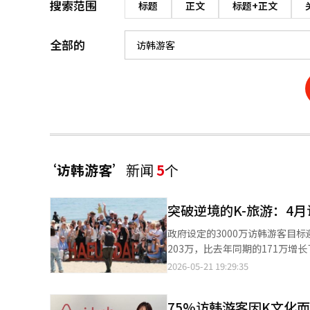
搜索范围
标题
正文
标题+正文
全部的
‘访韩游客’
新闻
5
个
突破逆境的K-旅游：4
政府设定的3000万访韩游客目
203万，比去年同期的171万增
史新高，显示出量的扩张带动了内需的
2026-05-21 19:29:35
育观光部（部长崔辉永）于21日
了21%。在3月首次突破200万之后，连续两个月保持
75%访韩游客因K文化
球不利因素交织，但由于在中东局势之