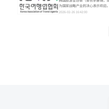
韩国旅游业协会（会长李振锡，简
出：“由于国际油价和燃油附加
容”内容，并将“泥浆狂欢”项目
为国家战略产业的决心表示欢迎。
我们将积极应对，管理潜在威胁因
可达性。营销方式也将升级。除
产业，并持续建议国家层面进行战
2026-02-26 16:42:00
市进行定制宣传。文体部还将通
方旅游接待能力，并通过加强部
清、泗川、高城等邻近地区合作
国”。李振锡会长在会议上表示，
景点的免费入场优惠。此前，202
客的关键在于激活地方旅游。他
鳟鱼节”去年吸引了13万外国
同时，他建议开发和利用“K-平台
将以全球节日为中心，开发多样的
配合政府政策，集中所有力量以早
翻译与编辑。