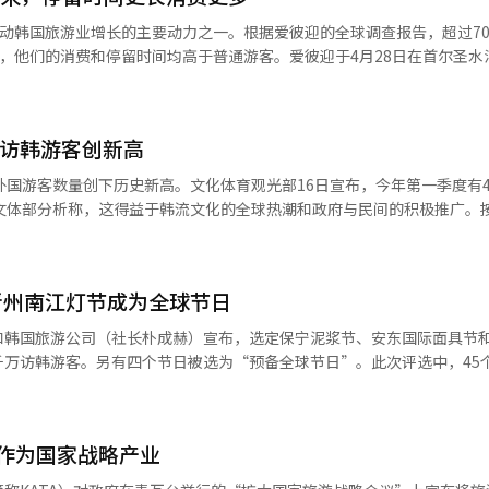
的全球传播，使韩国在亚洲之外，确立了作为全球旅游目的地的地位。 ◆ 
动韩国旅游业增长的主要动力之一。根据爱彼迎的全球调查报告，超过7
中华圈、日本及北美等
，他们的消费和停留时间均高于普通游客。爱彼迎于4月28日在首尔圣水
媒体见面会，并发布了全球调查报告。此次调查针对4500名计划或已访
整体访韩市场的增长。此外，台湾（19万）和香港（7万）等中华圈市场的
，94%的受访者表示K文化影响了他们对韩国旅行的兴趣，75%将其视
8.2万）等远程市场游客的到来，体现了市场多元化的成果。 ◆ 地方机场
美元（约64万韩元），88%计划或已在韩停留三晚以上，68%与朋友或家
的地区分散效应明显，
动访韩游客创新高
on Chan表示：“K文化已成为吸引全球游客的强大磁石，尤其是那些被
数为36万，比去年同期的26万增长了38%。然而，地方港口入境人数为1
希望深入体验韩国的日常生活。”爱彼迎正致力于将这种热情转化为实际
外国游客数量创下历史新高。文化体育观光部16日宣布，今年第一季度有4
1日至7日与Cortis集团合作，在圣水洞运营大型快闪活动。此次“爱
。文体部分析称，这得益于韩流文化的全球热潮和政府与民间的积极推广。
高。 1至4月累计支出约为6.997万亿韩元，比去年同期增
空间设计，与粉丝深度互动。爱彼迎此前已多次将K-pop粉丝的热情转
增长29%。日本游客为94万（增长20.2%），台湾游客为54万（增长37
地方旅游活力 政府自第11次国家旅游战略会议以来，开展了全
TS”第二季、2024年再现Seventeen音乐视频场景的住宿，以及2025
9万（增长17.1%），显示出访韩市场的多样化趋势。邮轮旅游市场也在
加强地方扩散趋势，致力于改善地方旅游条件，包括扩展地方机场国际航
标志性地标转变为住宿空间，如“天空套房，汉江大桥，首尔”和东大门
要港口的邮轮共338艘，同比激增52.9%。访韩游客的区域访问率和消
于K文化的沉浸式内容。然而，要将K文化的影响扩展到首尔以外的地区旅
晋州南江灯节成为全球节日
增加了49.7%，整体区域访问率为34.5%，同比上升3.2个百分点。
续两个月突破200万访韩游客。我们将努力确保不仅在外形上扩大，同
重要。调查显示，83%的潜在游客将主要城市外围的合适住宿选项视为预
一季度访韩旅游的总体满意度为90.8分。为了继续推动访韩旅游增长，文体
长。”※ 本报道经人工智能（AI）系统翻译与编辑。
和韩国旅游公司（社长朴成赫）宣布，选定保宁泥浆节、安东国际面具节
世代潜在游客中，53%认为共享住宿等可用性是访韩的关键因素，34%表
香港、中国（深圳、青岛）、日本（大阪、东京、福冈）举办了“K-旅游
千万访韩游客。另有四个节日被选为“预备全球节日”。此次评选中，45
行。爱彼迎韩国经理徐佳妍表示：“K文化的热情不应仅停留在短期话题，
国的韩国旅游说明会。访韩便利性也大幅提升。从3月起，与法务部合作，
专家评审和演讲评估，最终确定了目标节日。新选定的全球节日每年将获
度互动的‘完整旅行’。爱彼迎的明确目标是通过扩充住宿基础设施和制
5年和10年多次签证发放，并将自动出入境审查适用国家从18个增加到42
每年获得2.5亿韩元。目标是在支持期间将外国游客数量增加一倍。为此
现。”
扩大到可携带2名随行人员，并通过旅游交通民间协商机制改善区域旅游交
国人体验型内容，引入“节日管家”系统以改善便利性，并加强国际交流
：“凭借‘韩流’的魅力，韩国已成为全球游客的热门目的地。我们将继续
业作为国家战略产业
距离传感器分析节日场地的拥挤程度，并支持食品支付，方便外国游客。
议上提出的‘访韩旅游大转型，区域旅游大跃进’战略，增强旅游竞争力
面具节、船游火焰表演和河回村，推出传统文化产品。保宁泥浆节将加强