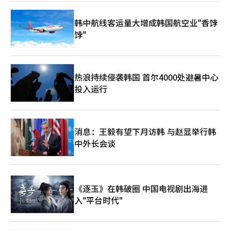
韩中航线客运量大增成韩国航空业"香饽
饽"
热浪持续侵袭韩国 首尔4000处避暑中心
投入运行
消息：王毅有望下月访韩 与赵显举行韩
中外长会谈
《逐玉》在韩破圈 中国电视剧出海进
入"平台时代"