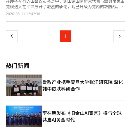
在即将举行的国会议员补选中，调国调国创新党代表与金勇南民主
党候选人在平泽展开了激烈的争论，现已升级为党内的攻防战。
民主党发言人朴智惠于10日发布书面简报表示：“调国代表与调国
页
2026-05-11 12:42:38
创新党应以大胜的视角，实践团结的政治。”她进一步指出：“在
平泽补选过程中，调国代表与调国创新党的举动引发了希望民主进
一
步阵营团结的市民的担忧。” 她强调：“虽然提出了‘国民力量
零’的口号，但实际上将攻击的矛头指向金候选人，只会导致民主
上
1
下
进步阵营内部的分裂。调国代表与调国创新党应将矛头指向未对内
部动乱进行适当道歉和反省的国民力量所提名的候选人。” 对
一
此，调国创新党表现出不满。调国创新党发言人任名熙表示：“我
们愿意与民主党共同进行大胜的团结政治，但金候选人应回
页
答，‘国家应是保护人民生命与安全的存在’这一民主进步阵营选
热门新闻
民的想法是否错误。” 同时，她指出：“金候选人没有回答，而
是提到调国代表是罪犯，这显示了被人民弹劾的政治检察官的本
色，深感遗憾。”她还表示：“大胜的本意是对我们所有人都有
爱敬产业携手复旦大学张江研究院 深化
利。” 另一方面，平泽的选举中，调国代表、金候选人以及进步
韩中皮肤科研合作
党常任代表金在妍均已宣布参选，导致进步阵营的选票分散引发担
忧。在保守阵营中，曾在该地区成功连任三届的柳义东候选人和自
由与创新代表黄教安也已宣布参选。目前，单一候选人的可能性不
大，预计在三对二的局势下，保守阵营可能占据优势。※ 本报道
经人工智能（AI）系统翻译与编辑。
李在明发布《旧金山AI宣言》将与全球
共启AI黄金时代