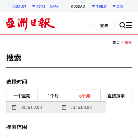
코
인
6258.57
37.81
-0.6%
798.8
2.87
-0.36%
KOSDAQ
정
보
all
登录
搜
men
索
主页
搜索
搜索
选择时间
一个星期
1个月
直接搜索
6个月
搜索范围