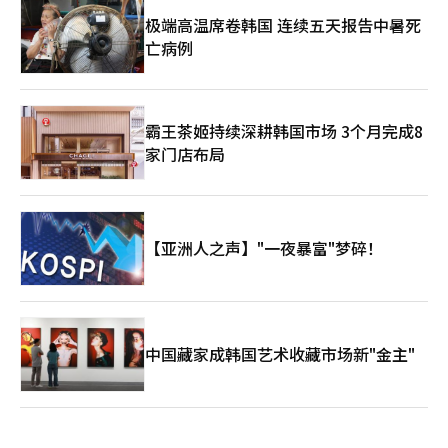
极端高温席卷韩国 连续五天报告中暑死
亡病例
霸王茶姬持续深耕韩国市场 3个月完成8
家门店布局
【亚洲人之声】"一夜暴富"梦碎！
中国藏家成韩国艺术收藏市场新"金主"