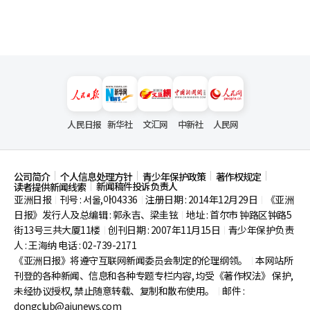
人民日报
新华社
文汇网
中新社
人民网
公司简介
个人信息处理方针
青少年保护政策
著作权规定
新闻稿件投诉负责人
读者提供新闻线索
亚洲日报
刊号 : 서울,아04336
注册日期 : 2014年12月29日
《亚洲
|
|
|
日报》发行人及总编辑 : 郭永吉、梁圭铉
地址 : 首尔市
钟路区钟路5
|
街13号三共大厦11楼
创刊日期 : 2007年11月15日
青少年保护负责
|
|
人 : 王海纳 电话 : 02-739-2171
《亚洲日报》将遵守互联网新闻委员会制定的伦理纲领。
本网站所
|
刊登的各种新闻、信息和各种专题专栏内容, 均受《著作权法》
保护,
未经协议授权, 禁止随意转载、复制和散布使用。
邮件 :
|
dongclub@ajunews.com