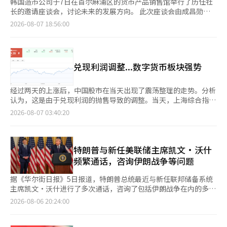
韩国造币公司于7日在首尔麻浦区的货币产品销售馆举行了历任社
长的邀请座谈会，讨论未来的发展方向。 此次座谈会由成昌勋社
长主持，出席的还有第18任社长朴元出、第19任社长李海成、第
2026-08-07 18:56:00
20任社长全龙学、第21任社长尹永大、第22任社长金华东和第24
任社长潘章植等7位历任首席执行官（CEO）。此次会议是为了回
顾在成立75周年之际应对货币需求下降而进行的管理创新过程，并
讨论面向成立80周年的未来愿景。 韩国造币公司将业务结构从以
兑现利润调整...数字货币板块强势
货币制造为中心，扩展到护照和商品券等安全产品，最近还在数字
公共服务领域拓展业务，包括移动身份证、数字地方货币和数字温
暖商品券平台。得益于业务结构的转型，去年公司创下了6395亿
经过两天的上涨后，中国股市在当天出现了震荡整理的走势。分析
韩元的历史最高销售额。在2025年度公共机构经营评估中也获得
认为，这是由于兑现利润的抛售导致的调整。当天，上海综合指数
了A等级。 历任社长们建议，未来应扩大移动身份证等数字身份业
上涨0.56%，收于3900.35点；深圳成分指数下跌0.24%，收于
2026-08-07 03:40:20
务，并加强地方爱商品券和温暖商品券等数字支付平台的竞争力。
14110.12点；创业板指数下跌0.55%，收于3515.56点。 由于美国
同时，他们还提出应扩大艺术型硬币和货币周边产品等文化业务，
股市对人工智能板块的投资情绪恢复，过去两天中国科技股也出现
并提高面浆和安全墨水等高附加值产品的出口竞争力。 基于此，
了上涨。然而，前一天美国科技股的调整使得中国股市也受到影
他们建议在2031年成立80周年之际，设定“销售额1万亿韩
响。尽管中国的半导体板块当天下跌，但此前调整的人工智能软
特朗普与新任美联储主席凯文·沃什
元”和“全球首家数字造币机构”的目标。 成昌勋社长表
件、互联网平台和人工智能应用领域却吸引了低价买入，跌幅有
频繁通话，咨询伊朗战争等问题
示：“我将通过内部讨论和专家研讨会等深入研究‘销售额1万亿
限。 此外，投资者在等待将于7日发布的美国非农就业数据
韩元’和‘全球首家数字造币机构’的成立80周年愿景。”※ 本
（NFP）时表现出观望情绪，这也是当天调整的原因之一。如果私
据《华尔街日报》5日报道，特朗普总统最近与新任联邦储备系统
报道经人工智能（AI）系统翻译与编辑。
人就业数据不佳，可能会导致美国经济放缓的现实化。由于这一不
主席凯文·沃什进行了多次通话，咨询了包括伊朗战争在内的多个
确定性，投资者选择了观望。 华泰证券在当天的报告中指
问题。 报道称，特朗普在几天内多次拨打沃什的电话，表现出一
2026-08-06 20:24:00
出：“短期内市场缺乏共识，方向感减弱，趋势性反弹可能在8月
种频繁通话后又长时间不联系的模式。消息人士透露，特朗普在通
下旬出现。大型科技公司的业绩发布将决定技术股是否形成新的上
话中询问了伊朗战争及人工智能（AI）快速发展对经济的影响等多
涨阶段。”并补充道：“现在投资将集中在业绩可见性高的板块，