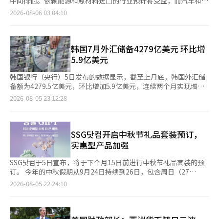
中间徘徊。依赖能源和原材料进口的行业预计将受益，而汽车和家
利率可能继续下行。 - 然而，利率下行的幅度可能有限，因为需要
价压力、中东战争导致的能源供应不稳定及人工智能(AI)投资扩大
电等出口企业则因韩元换算过程中汇兑收益减少，盈利能力预计将
2026-08-06 03:04:10
确认的材料较多。 - 会议记录中几乎没有考虑连续加息的委员，而
的影响是否会减缓。 库克在上个月29日的联邦公开市场委员会
恶化。急剧的汇率波动性引发了对经营不确定性的担忧。 在5日的
高汇率和资产市场过热的前提条件均已缓解。预计下次加息时点为
(FOMC)会议上支持将基准利率维持在3.50%至3.75%不变。此次
首尔外汇市场上，韩元对美元汇率收盘报1424.50韩元，较前一交
10月。 ◆收盘后（5日）主要公告 ▷LG CNS决定进行约727亿韩
利率维持不变的决定以9票对3票通过。 克利夫兰联邦储备银行行
易日下跌8.0韩元。与上个月6日的收盘价1539.70韩元相比，下跌
元的中期现金分红……每股750韩元 ▷哈纳微电子决定发行规模为
长贝斯·哈梅克、明尼阿波利斯联邦储备银行行长尼尔·卡西卡里
了111.5韩元（7.3%）。韩元对美元汇率在6月5日达到1561.50韩
韩国7月外汇储备4279亿美元 环比增
1000亿韩元的可交换债券 ▷由于管理类别指定的担忧，썸에이지
和达拉斯联邦储备银行行长洛里·洛根均要求加息0.25个百分点，
元的年内高点后，因政府的外汇市场稳定措施、SK海力士的美国
5.9亿美元
决定撤回股东配售增资 ▷考来铅决定进行1019亿韩元的季度现金
并对此次维持不变的决定投了反对票。 卡西卡里在当天接受CNBC
存托凭证（ADR）相关兑换需求，以及美日货币政策的协同等因
分红……每股5000韩元 ▷光和电子完成60亿韩元规模的私募可转
采访时表示，“现在是逐步加息的合适时机”，并呼吁采取渐进的
素，汇率在本月初降至1430韩元中间，并连续三天下跌。 随着汇
韩国银行（央行）5日发布的数据显示，截至上月底，韩国外汇储
换债券发行 ◆基金动态（截至4日，不包括ETF） 国内股票型：
加息措施。他指出，“企业业绩、消费和劳动力市场均表现良
率上升势头的减弱，曾因高汇率和业绩恶化而苦苦挣扎的行业迎来
备额为4279.5亿美元，环比增加5.9亿美元，连续两个月实现增
357亿韩元 海外股票型：-10亿韩元 ◆今日（周四）主要日程 德
好”，并质疑目前的货币政策是否足够紧缩，以明显抑制经济。※
了“甘霖”。当韩元对美元走强时，航空、锂电池、钢铁和石化等
长。 央行表示，尽管与国民年金公团进行了外汇互换，但受新发
2026-08-05 23:12:28
国：工厂订单（6月） 欧元区：零售销售（6月） 美国：单位劳动
本报道经人工智能（AI）系统翻译与编辑。
企业在以美元支付原油进口费用时，固定成本降低，盈利能力得到
行外汇平准基金债券、外汇资产投资收益增加，以及以其他货币计
成本、非农生产率（第二季度）※ 本报道经人工智能（AI）系统翻
改善。尤其是航空公司在以美元支付飞机租赁费、航空燃料、海外
价的外汇资产折算成美元后价值上升等因素影响，外汇储备规模小
译与编辑。
维修费及采购部件费用时，外汇负债急剧增加，损失严重。旅游和
幅增加。 从资产构成来看，有价证券环比减少33.9亿美元，为
免税店行业也对韩元走强带来的需求恢复充满期待。 相反，出口
3806.8亿美元；国际货币基金组织（IMF）特别提款权（SDR）减
SSG닷컴开启中秋节礼品套装预订，
比例较高的企业预计将面临盈利下降。半导体、汽车、造船和国防
少3000万美元，为157.8亿美元；存款准备金增加25.9亿美元，达
实惠型产品加强
等出口行业因海外销售款以美元结算，汇率越高，销售额和营业利
213.5亿美元；黄金储备维持在47.9亿美元不变。 截至6月底，韩
润越大。证券界分析认为，韩元对美元汇率每波动10韩元，三星电
国外汇储备规模为4274亿美元，位于全球第10位，较5月底上升3
SSG닷컴于5日宣布，将于下个月15日前进行中秋节礼品套装的预
子和SK海力士的年营业利润分别会波动约3000亿韩元和1000亿韩
位。中国大陆以3.4105万亿美元位居全球第一，其后依次为日本
订。 今年的中秋假期从9月24日持续到26日，包含周日（27
元。现代汽车和起亚也表示，汇率每下降10韩元，营业利润将减少
（1.3830万亿美元）、瑞士（1.0823万亿美元）、俄罗斯（7587
日），形成四天的假期。SSG닷컴预计，由于假期相对较短，在线
2026-08-05 22:24:10
2000亿至3000亿韩元。 企业们正因汇率波动性加大而为中长期影
亿美元）、印度（6907亿美元）、中国台湾（6025亿美元）、德
购买礼品的需求将增加，因此将中秋节礼品套装的数量比去年增加
响做好准备。业界人士表示：“急剧的汇率波动性对经营活动造成
国（5992亿美元）、沙特阿拉伯（4948亿美元）、意大利（4561
约10%。 商品阵容在高端和实惠型产品上均有所加强。特别是1万
了负担”，并表示“将赚取的外汇优先分配到美元支出项目，同时
亿美元）、法国（4494亿美元）和中国香港（4421亿美元）。
韩元左右的实惠型礼品套装数量比去年中秋节增加了18%。 作为
调整各货币资产和负债规模，并利用多种衍生产品来加强汇率风险
高端代表商品，自有品牌“正谈”的水果套装包含苹果、梨、阳光