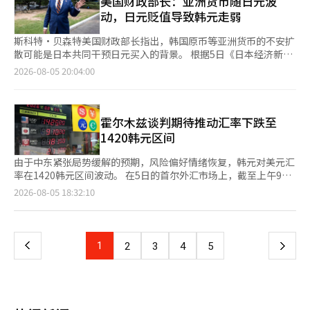
美国财政部长：亚洲货币随日元波
管理。”※ 本报道经人工智能（AI）系统翻译与编辑。
蜜葡萄和苹果芒果，售价在9万5000韩元左右。“清潭晨家”的
动，日元贬值导致韩元走弱
1++ No.9等级和牛烤肉套装售价在30万韩元左右，此外还有朝鲜
酒店与度假村的70多种食品及生活方式套装，以及“卡比亚里”的
斯科特·贝森特美国财政部长指出，韩国原币等亚洲货币的不安扩
鱼子酱套装等高端美食商品。 在实惠型产品阵容中，准备了“大
散可能是日本共同干预日元买入的背景。 根据5日《日本经济新
川海苔”罐装海苔、“沙潮”金枪鱼罐头、“新罗名果”马德琳等
闻》的报道，贝森特在前一天接受该报独家采访时表示：“目前许
2026-08-05 20:04:00
食品套装，价格在1万韩元左右。同时，还推出了“爱敬”、“LG
多亚洲货币都跟随日元的波动，韩元走弱也是因为日元贬值。”他
生活健康”、“鲁奇佩洛”等日用品品牌的礼品套装。 在预订期
还补充道：“很多人认为人民币被严重低估，但中国因日元贬值而
间购买时，部分商品可享受最高50%的折扣优惠。根据购买金额，
感到提升人民币价值的压力。” 贝森特将1990年代亚洲金融危机
还可获得最高120万韩元的SSG货币积分或即时折扣优惠。 付费会
的教训作为此次美日共同干预的背景。他指出，1998年日元贬值
霍尔木兹谈判期待推动汇率下跌至
员“쓱7클럽”的会员将获得额外优惠。将提供水果、和牛、金枪
导致亚洲金融危机进一步恶化。 他在同一天接受美国CNBC电视台
1420韩元区间
鱼等会员专属特价商品，购买“쓱配送”套装时可获得支付金额的
采访时表示：“如果日元持续贬值，其他货币也可能随之贬值，我
7%作为SSG货币积分，购买快递配送套装时可获得3%的积分。最
已经目睹韩元出现过度波动的情况。”他强调：“日元的水平可能
由于中东紧张局势缓解的预期，风险偏好情绪恢复，韩元对美元汇
近三个月内购买4次以上且购买金额超过100万韩元的“쓱7클럽
引发其他问题或竞争性货币贬值，这并不健康，稳定的日元对美国
率在1420韩元区间波动。 在5日的首尔外汇市场上，截至上午9时
VIP”客户将享受无限制的积分优惠。 방승재 SSG닷컴市场部负责
及整个亚洲都非常重要。” 此前，美国和日本货币当局于上个月
15分，韩元对美元汇率为1429.5韩元。 当天汇率在上午6时开盘时
页
2026-08-05 18:32:10
人表示：“希望大家能够合理利用预订和会员优惠，准备中秋节礼
31日（当地时间）进行了近28年来首次的日元买入共同干预。干
较前一交易日下跌2.9韩元，报1429.6韩元。 美国财政部长斯科特
物。”
预后，日元迅速回升，韩元也随之上涨，市场上出现了韩国外汇当
·贝尔森特表示，美国与伊朗有可能在两天内就霍尔木兹海峡的重
一
局可能也在进行韩元防御的猜测。 一位要求匿名的美国政府高级
新开放达成协议。 因此，纽约股市普遍上涨，道琼斯工业平均指
官员指出：“日本的进口依赖度高，日元贬值推动了物价上
数和标准普尔500指数均创下历史新高。特别是标准普尔500指数
上
1
下
2
3
4
5
涨。”他表示，如果日本国债利率上升，全球资金流动将发生变
在收盘时再次刷新了自6月2日以来的最高纪录。 中东紧张局势缓
化，主要国家的长期利率也将面临上行压力，并称“日本利率是全
解的预期也导致国际油价下跌。ICE期货交易所的10月布伦特原油
一
球的一个基准。” 此外，贝森特对前日本首相安倍晋三在任期间
期货较前一交易日下跌5.3%，收于每桶79.36美元，而纽约商业交
推动的企业改革和物价刺激政策给予了积极评价。他表示：“安倍
易所(NYMEX)的9月西德克萨斯中质原油(WTI)也下跌5.7%，收于
页
经济学的那个阶段已经过去，现在是‘高市经济学’的时代。”
每桶75.77美元。 我们的银行经济学家闵京源表示：“霍尔木兹航