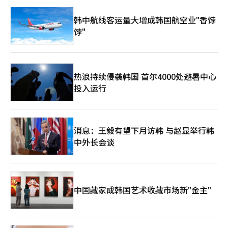
韩中航线客运量大增成韩国航空业"香饽
饽"
热浪持续侵袭韩国 首尔4000处避暑中心
投入运行
消息：王毅有望下月访韩 与赵显举行韩
中外长会谈
中国藏家成韩国艺术收藏市场新"金主"