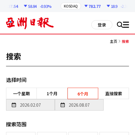
코
인
6237.54
58.84
-0.93%
782.77
18.9
-2.36%
KOSDAQ
정
보
all
登录
搜
men
索
主页
搜索
搜索
选择时间
一个星期
1个月
直接搜索
6个月
搜索范围