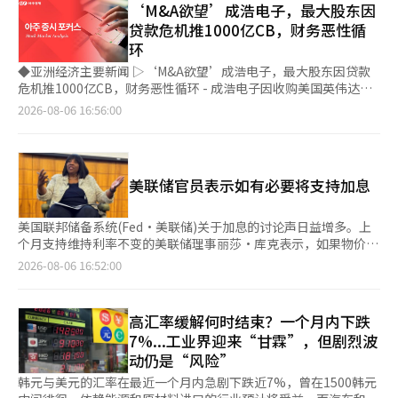
个议题。 然而，《华尔街日报》指出，特朗普与沃什是否讨论了
‘M&A欲望’成浩电子，最大股东因
而非投资规模。” 当天，数字货币相关股票大幅上涨。飞天诚
货币政策尚不确定。此外，有消息人士表示，自沃什的提名获得参
贷款危机推1000亿CB，财务恶性循
信、恒宝股份、楚天龙等股票均涨停。中国国务院在5日发布的
议院确认以来，特朗普并未向沃什提出过与利率相关的话题。 尽
环
《加快零售业创新发展的意见》中强调了支持零售企业数字化转型
管如此，中央银行行长与总统之间频繁的通话被认为是异常现象。
的内容，这为相关股票带来了利好。该发布内容包括全过程的数字
《华尔街日报》指出，过去几十年中，总统与美联储主席的会晤通
◆亚洲经济主要新闻 ▷‘M&A欲望’成浩电子，最大股东因贷款
化以及外国人购物和支付便利化等。 煤炭相关股票也表现强劲。
常是正式进行，以避免给人总统干预货币政策的印象。 特别是主
危机推1000亿CB，财务恶性循环 - 成浩电子因收购美国英伟达合
昊华能源、大有能源等股票涨停。5日动力煤价格指数上涨的消息
张降息的特朗普，过去对前美联储主席杰罗姆·鲍威尔进行了大量
作伙伴而被视为人工智能(AI)受益股，但其因过度的并购而付出了
2026-08-06 16:56:00
为煤炭股带来了利好。5500大卡产品的价格上涨5元，交易价格为
批评，因此与现任主席沃什的通话引发了对美联储独立性的担忧。
代价。由于融资过度导致财务结构恶化，股价暴跌，最大股东不得
839元。煤炭价格持续强势，煤炭企业的盈利能力大幅改善。此
消息人士称，沃什在与特朗普的通话中，常常对当前美国经济持积
不以持有股份作为担保，并计划发行大规模可转换债券(CB)。有观
外，部分煤矿进入安全整修阶段，市场上也出现了供应不足的担
极态度。上周，他在一次公开活动中还称赞道：“美国经济最显著
点指出，最大股东将财务风险转嫁给成浩电子。 - 根据金融投资业
忧。 与此同时，中国人民银行当天公布的美元对人民币的基准汇
的特点是企业投资的强劲增长。” 另一方面，《华尔街日报》认
界的消息，成浩电子最近选择NH投资证券和Kiwoom证券作为主
率为6.7889元，较前一日上涨0.0006元，人民币贬值幅度为
美联储官员表示如有必要将支持加息
为，沃什与特朗普的亲近举动可能是为了消除美联储作为特朗普敌
承销商，计划发行规模为1000亿韩元的私募可转换债券。 - 市场对
0.009%。※ 本报道经人工智能（AI）系统翻译与编辑。
对势力的印象。消息人士提到，特朗普在电视上看到沃什后曾称赞
大规模融资的目的产生了疑虑。此次可转换债券的发行是否是为了
他的外貌。此外，尽管在上周的联邦公开市场委员会（FOMC）会
支持陷入资金危机的最大股东西龙电子，而非为公司提供成长资
美国联邦储备系统(Fed·美联储)关于加息的讨论声日益增多。上
议上，美联储的利率维持不变的决定已成定局，特朗普仍表示他知
金，成为了讨论的焦点。 - 7月份情况进一步恶化。股价持续下
个月支持维持利率不变的美联储理事丽莎·库克表示，如果物价上
道沃什在“做正确的事”。同时，他也将矛头指向美联储理事会，
跌，至7月底跌至11850韩元，触发了“如果在3个交易日内未能补
涨未能显著减缓，她将支持加息。 据路透社5日报道，库克在阿拉
2026-08-06 16:52:00
称“他有（美联储）理事会，而那些委员非常政治化”。目前，鲍
充担保，将进行强制平仓”的条款，开始对西龙电子形成压力。如
斯加州安克雷奇举行的活动中指出，“通胀水平过高”，并表
威尔前主席仍在美联储理事会任职。 与此同时，负责监督美联储
果强制平仓执行，西龙电子的持股比例将从原来的38.18%骤降至
示“如有必要，我已做好加息的准备”。 她分析称，在美联储的
的美国参议院银行委员会的民主党议员上个月询问沃什，是否会公
0.05%，将立即失去控制权。 - 因此，西龙电子在股价下跌加剧的
两个目标——物价稳定和最大就业之间，目前物价上涨的风险更
高汇率缓解何时结束？一个月内下跌
开与特朗普的接触记录，包括与前主席鲍威尔的类似做法。沃什表
7月8日至31日之间，分五次逐步提前偿还了总计1350亿韩元的现
大。6月份，美国个人消费支出(PCE)物价指数同比上涨3.7%，剔
示将遵守法律，但对是否与特朗普通话的问题拒绝回答。他表
7%...工业界迎来“甘霖”，但剧烈波
金。 ◆主要报告 ▷从会议记录和7月物价看货币政策委员会：预计
除食品和能源的核心PCE物价指数上涨3.3%，均远超美联储设定
示：“在我担任美联储主席之前，特朗普总统从未试图对货币政策
动仍是“风险”
10月加息，而非8月连续加息- 7月会议记录中，主张采取先发制人
的2%目标。 库克指出，“加息可能会对劳动力市场和经济增长造
的执行施加影响。即使他这样做，我也会默默履行我的职责。”
措施的委员仅有一人。消费者物价、生活物价下降以及股市调整等
成压力”，但她强调，“如果需要降低通胀，我将支持加息”。
韩元与美元的汇率在最近一个月内急剧下跌近7%，曾在1500韩元
前提条件均发生了变化。 - 随着对连续加息的担忧减退，中短期内
不过，她并未主张立即加息。她表示，需进一步观察关税带来的物