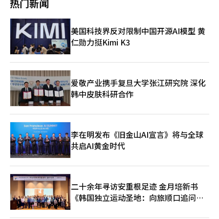
热门新闻
他对日本银行行长上田和夫表示：“我认识他15年，非常信任他，
道的设定、协议草案的共享等一系列中东利好消息使市场情绪发生
是一个很好理解市场的人。”他补充道：“美国相信日本目前推行
了逆转，风险货币韩元有望受益。” 他进一步指出：“考虑到国
的政策将导致日元升值，这应被视为一个信号。” 暗示可能进行
际油价下跌和成长股强势，预计汇率将尝试稳定在1420韩元区
美国科技界反对限制中国开源AI模型 黄
进一步干预 贝森特表示，未来可能会进行进一步的共同干预。他
间，关键在于能否吸收区域内美元的实际需求，如果再加上延期交
仁勋力挺Kimi K3
说：“我们与东京保持密切沟通，将采取必要措施，以支持美国经
割的情况，汇率可能会降至1420韩元的低位。”※ 本报道经人工
济和纳税人，并稳定全球经济。” 美国高级官员也表示，未来的
智能（AI）系统翻译与编辑。
共同干预“所有选择都是开放的”，这意味着不排除以出售美元的
方式进行干预。 不过，在此次干预中，美国是购买日元并出售欧
元，该官员解释说，直接出售美元可能会被视为美国试图引导美元
爱敬产业携手复旦大学张江研究院 深化
贬值，因此希望明确维持强美元政策。 美国还在关注对日元贬值
韩中皮肤科研合作
下注的投机势力。美国高级官员指出，近期日元卖出头寸已达到数
年来的最高水平，但他强调日本并没有出现资本大量外流的迹象。
日本财务省财务官三村篤史将此次干预评价为“美日货币联盟的最
终形式”。美国高级官员还表示，未来可能将共同干预机制扩大到
李在明发布《旧金山AI宣言》将与全球
七国集团（G7），并认为“G7国家之间可能会有参与意愿。”※
本报道经人工智能（AI）系统翻译与编辑。
共启AI黄金时代
二十余年寻访安重根足迹 金月培新书
《韩国独立运动圣地：向旅顺口追问历
史》出版