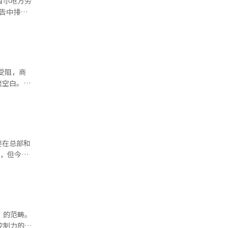
首尔地方劳
补偿订单
公告中排除
结构性弱
件，该事件
康的物流生
期罢工，
，但BGF
受阻，商
流空白。为
周一、周二
心是三角饭
整可出货商
场仍然存在
替代商品
要在总部和
要原因。方
内，但今天
废弃负担增
会货运联
F物流，建
止替代货
费、货量和
首尔总部
决的协商，
17日起，
经人工智能
替代物流系
）的范畴。
流中心前
控制力的修