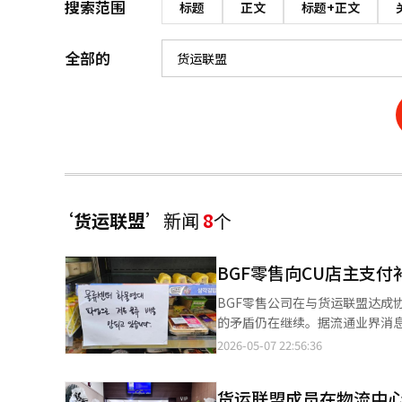
搜索范围
标题
正文
标题+正文
全部的
‘货运联盟’
新闻
8
个
BGF零售向CU店主支
BGF零售公司在与货运联盟达成
的矛盾仍在继续。据流通业界消息
是在BGF物流公司与货运联盟达
2026-05-07 22:56:36
BGF零售发布公告，详细说明了
程度分为四类，8日将单独入账。
货运联盟成员在物流中
偿则涵盖了同一时期的废弃金额