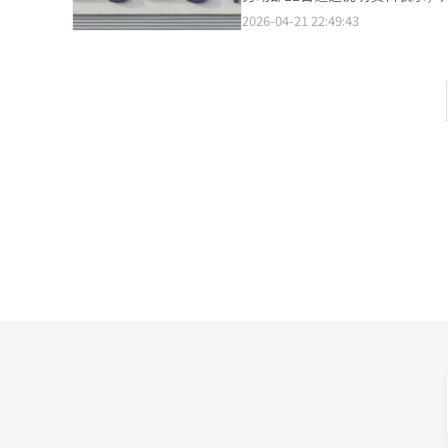
的集会中，货运联盟成员试图阻止
正劳动组合法第2条所涉及的原、下包商谈判问题。 劳动部指出，未能为
2026-04-21 22:49:43
积极努力解决事态。公司认为，
话的结构是根本原因，并对冲突未能通过对话解决而恶化
订的“黄信封法”强烈要求BGF
体经营者寻找保障权益的沟通方式。这
品的关键销售来源。CU加盟店主
10时32分，庆南晋州的CU物
至60万韩元。 CU加盟店主联
会）公共运输工会便利店分会CU分会成员的冲突，
疑“黄信封法”是否允许小商户
动条件的雇主参与集体谈判，而B
长期化和罢工多米诺效应。如果
合同结构进行的，因此没有直接谈判的义务。 政府一直坚持认为，由于货运联盟是
流网络产生影响。业内人士表示，
的，因此直接调解存在困难。