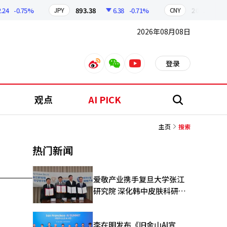
4
-0.75%
893.38
6.38
-0.71%
209.17
1.
JPY
CNY
2026年08月08日
登录
weibo
weixin
youtube
观点
AI PICK
搜
索
主页
搜索
热门新闻
爱敬产业携手复旦大学张江
研究院 深化韩中皮肤科研合
作
李在明发布《旧金山AI宣