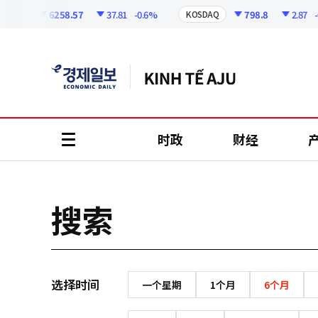
코
인
6258.57
37.81
-0.6%
798.8
2.87
-0.
SPI
KOSDAQ
정
보
时政
财经
all
menu
搜索
选择时间
一个星期
1个月
6个月