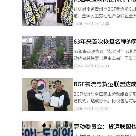
元，店铺慰问金则根据缺货和延迟
在庆尚南道晋州市BGF乔治斯C
亿韩元。BGF零售表示，将继续
道，全国民主劳动组合总联盟全
CU店主协会于4日向货运联盟发
定假日，也是遇难者在物流中心
2026-05-01 23:42:00
得到满足，将提起损害赔偿诉讼
至3日。为纪念逝者，工会将在2
证明，要求解决问题并进行损失补
员和市民将参加，活动包括追悼
63年来首次恢复名称的
主烈士墓地。※ 本报道经人工智
63年来首次恢复“劳动节”名称
动组合总联盟（民主工会）于当天
加。他们从世宗大路十字路口出发
2026-05-01 19:06:03
前，从下午1点开始，建筑工会
预备集会。韩国劳动组合总联盟
BGF物流与货运联盟达
者大会。两大工会共计4.5万人
游行至东和免税店。此次集会的
BGF物流与全国民主劳动组合总
的工会成员死亡事件，强烈要求
署仪式，达成协议。协议包括每
雇佣工人的身份保障和安全措施
件的关键措施。此前，BGF物流
2026-05-01 02:01:51
避免。警方实施了可变车道并进
导致CU便利店商品供应受阻。B
强调，改善措施将适用于所有运
劳动委员会：货运联盟
条件方面取得了一定成果。业界
心和简餐工厂的封锁措施已解除。