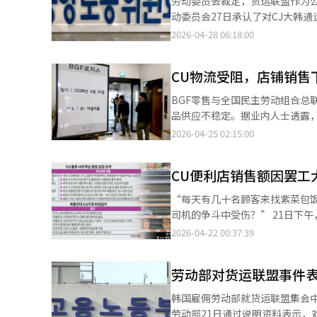
劳动委员会裁定，货运联盟作为
中心和工厂的正常运作。BGF零
动委员会27日承认了对CJ大韩
限制期间的销售损失并扩大促销
了货运联盟，货运联盟随后申请更
2026-04-28 06:18:00
点。企业需加强物流网络多样化和
中，负责CU便利店物流的货运联
态系统，持续努力提升客户便利和
在阻止BGF替代车辆的过程中发
CU物流受阻，店铺销售
事件与劳动委员会程序无关，应分
BGF零售与全国民主劳动组合总
品供应不稳定。据业内人士透露，
了紧急调配替代人力和运输车辆
2026-04-25 02:15:00
和周五订货，本周的额外订货已
团和便当等方便食品的主要生产
CU便利店销售额因罢工
品，并建议店铺以高频购买的必
混乱。CU加盟店主联合会会长
“每天有几十名顾客来找紫菜包
取代的情况反复出现。”店主损
司机的争斗中受伤？” 21日下
便食品占比高的店铺销售额下降
寻找三角紫菜包饭的学生们空手
2026-04-22 00:37:39
加。店主们表示，在订货和入库时
盟的罢工和物流中心的封锁，便
立了区域物流中心、承包运输公司
车时被撞身亡，便利店行业担心事
劳动条件的实际主体，但公司坚持
劳动部对货运联盟事件
前抗议，要求公司和政府承担责任
但因BGF零售的用户身份认定问
他们还封锁了每天生产15万个便
韩国雇佣劳动部就货运联盟集会
（AI）系统翻译与编辑。
统，21日上午开始恢复部分首都
劳动部21日通过说明资料表示