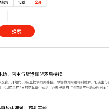
关键词
记者
全部
搜索
付补助，店主与货运联盟矛盾持续
协议后，开始向CU店主提供损失补偿。尽管物流问题得到缓解，但店主与
，CU店主在7日的结算单中看到了总部提供的“物流供应补助及慰问金
成协议并结束罢工一周后。部分店主表示，尽管损失不大，但获得的补助
店主的补助方案，包括低温缺货补助和简餐废弃补偿。慰问金根据地区和
低温缺货补助涵盖了4月5日至30日期间所有冷藏冷冻商品的缺货损失，
心事故中遇难，葬礼开始
。店铺慰问金是额外的补助，地区慰问金根据供应不稳定程度分级，最高可