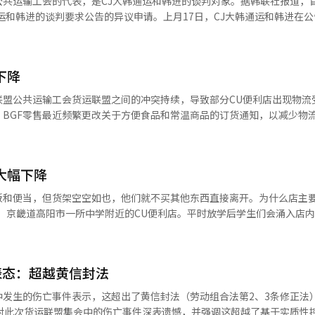
公共运输工会的代表，是CJ大韩通运和韩进的谈判对象。据韩联社报道，
售也将支持CU店主，检查店铺损失并制定实际支持方案。业界预计可能会
通运和韩进的谈判要求公告的异议申请。上月17日，CJ大韩通运和韩进在
活动。专家认为，此次事件不仅是劳资冲突，还揭示了流通和物流行业的
正公告，并获得了公共运输工会的谈判授权。此决定可能影响到BGF事
改善运输人员待遇的策略。BGF物流表示，将以此协议为契机，构建健
盟成员多次要求与BGF零售谈判，但遭到拒绝。货运联盟本月初开始无限
加盟店的稳定运营。※ 本报道经人工智能（AI）系统翻译与编辑。
生了成员死亡事故。劳动部官员表示：“虽然货运联盟的谈判要求是合理的
下降
开处理。”※ 本报道经人工智能（AI）系统翻译与编辑。
联盟公共运输工会货运联盟之间的冲突持续，导致部分CU便利店出现物流
BGF零售最近频繁更改关于方便食品和常温商品的订货通知，以减少物
，订货方式也有所调整。目前，物流调整导致罗州中心管理的店铺只能在
全面暂停。由于镇川中央物流中心的运作问题，部分商品无法订货。该中
基地，也是杂货、文具和药品的核心物流枢纽。总部根据物流情况不断调
大幅下降
需商品为主进行订货，同时提供替代商品清单。尽管采取了这些措施，现
金美妍表示：“订货商品不断变化，正常陈列和运营变得困难。主力商品被
饭和便当，但货架空空如也，他们就不买其他东西直接离开。为什么店主
失也逐渐显现。部分地区销售额下降，商品供应不稳定导致客户流失是主
午，京畿道高阳市一所中学附近的CU便利店。平时放学后学生们会涌入店
尤为明显。此外，由于物流受阻，商品供应时间不确定，库存管理困难，
而归，店主叹息着抱怨。CU便利店的加盟店主们面临困境。由于民主总工
间不稳定的情况下，很难维持适当库存。BGF零售通过其物流子公司BG
利店的核心销售产品——便捷食品的供应几乎停滞。更有货运联盟成员在阻
和配送工人的结构。货运联盟要求BGF零售参与谈判，认为其是决定运
态可能蔓延至整个流通行业。 据业内消息，民主总工会21日在BGF零售
认为自己不是合同当事方。目前，BGF物流与货运联盟正在进行问题解
表态：超越黄信封法
。货运联盟自5日起要求改善司机待遇，全面罢工并封锁主要物流中心。
题，双方分歧仍在持续。双方决定不公开未来协商的具体内容。※ 本报道
捷食品的忠北镇川工厂。全国3000多家CU店铺受到直接影响。公司启动
中发生的伤亡事件表示，这超出了黄信封法（劳动组合法第2、3条修正法
圈店铺的便捷食品配送，但许多店铺仍面临供应困难。前一天，CU晋州物
，对此次货运联盟集会中的伤亡事件深表遗憾，并强调这超越了基于实质性