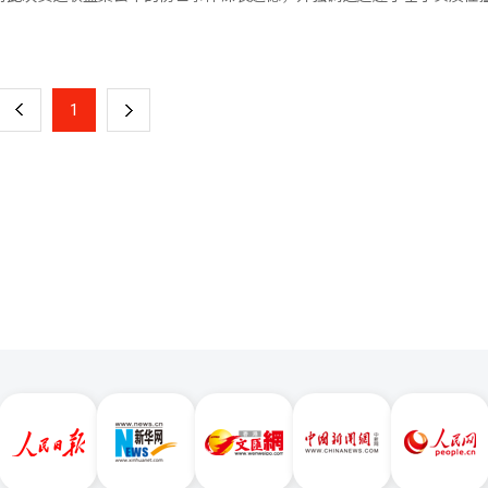
物流车辆出入，导致一人死亡，两人受伤。BGF零售表示对死者表示深
小商户、个体经营者等弱势群体提供团结对
页
由于司机与外部运输公司签订个别合同，没有直接谈判的必要。而货运联
表示遗憾。 劳动部强调，将与相关部门合作，为小商户和个
零售直接谈判。 损失由加盟店主承担。便捷食品是店铺的重要吸引商品，
意味着将为货运联盟成员提供独立于黄信封法的沟通渠道。 此前，20日上午
一
联合会称，由于缺货，一些店铺的日销售额平均下降20%至30%，每天损
流中心前，货运联盟集会现场发生2.5吨物流车与全国民主劳动组合总联盟（
合会会长金美妍表示，“由于缺货和延迟配送，店铺销售额已减少约30%”
上
1
下
导致1人死亡，2人重伤。 货运联盟要求BGF零售作为实际决定劳
受损。金会长在国会前继续进行单人抗议，要求撤回罢工。 业内人士密切
GF方面则认为由于便利店物流是通过BGF物流、物流中心、运输公司和
CU承认用户身份并直接谈判，可能对其他便利店、超市和电商等整个流通
一
由非正式工会的个体经营者组成
“BGF一旦退让，罢工可能迅速蔓延，整个行业都在屏息以待。”
页