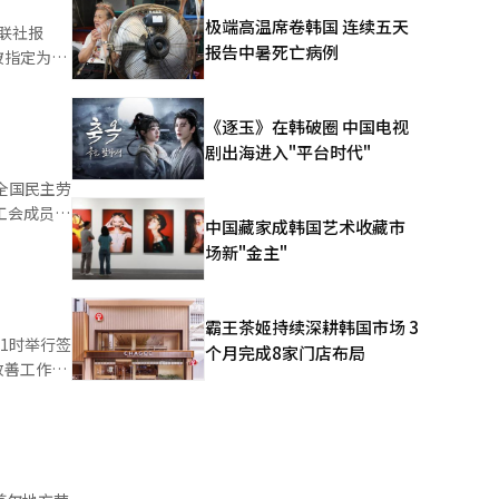
约为100
极端高温席卷韩国 连续五天
联社报
在继续。
报告中暑死亡病例
被指定为法
在15日前
灵堂将开放
发送内容
联系的成
《逐玉》在韩破圈 中国电视
洞民族民
剧出海进入"平台时代"
全国民主劳
工会成员参
中国藏家成韩国艺术收藏市
在此之
场新"金主"
地举行了
全国劳动
集会，并
霸王茶姬持续深耕韩国市场 3
会现场发生
1时举行签
个月完成8家门店布局
议，但特殊
改善工作条
通拥堵不可
施被封锁，
营。公司
保安全行驶
后，物流中
面恢复物流