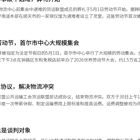
配送情况，最高可达70万韩元。BGF零售未公开总补助金额，但业内估计
U物流中心前集会中遇难的货运联盟成员的葬礼于5月1日劳动节开始。据韩
以伙伴关系为基础，努力实现共同成长。然而，店主与货运联盟的矛盾仍
罗南道本部在顺天市的一家殡仪馆为遇难者设立了灵堂。这是劳动节首次
送内容证明，要求140亿韩元的损失补偿、预防措施和公开道歉。若要求未
前被撞身亡11天后的日子。葬礼将以“劳动和市民社会葬礼”形式进行，
，并追究罢工期间的非法行为的刑事责任。CU店主联合会也已向货运联盟
日晚上7点于殡仪馆附近的道路上举行追悼文化节。约500名与逝者生前有
偿。※ 本报道经人工智能（AI）系统翻译与编辑。
词和劳动歌手的表演。遗体将于3日上午出殡，火化后安葬于光州北区望月
劳动节，首尔市中心大规模集会
能（AI）系统翻译与编辑。
并被指定为法定节假日的5月1日，首尔市中心举行了大规模的劳动集会。
下午3点在钟路区东和免税店前举办了2026世界劳动节大会，约1.5万名
，经过乙支路和小公路，进行2.6公里的大规模游行，直至市政厅广场。
、金属工会和公务员工会等行业工会在现代建设前和首尔地方雇佣劳动厅等
（韩国工会）也在当天于汝矣岛大道举行了预备集会，并计划举办3万人的
成协议，解决物流冲突
走上街头。非正式工联合斗争也于上午11点在和平市场附近的全泰一桥举行
背景是未解决的劳动现场冲突。特别是货运联盟因近期在晋州物流中心集
联盟公共运输工会货运联盟部达成协议，结束物流冲突。双方于30日上午1
改善货运工人的待遇和权利保护。尽管与公司方的实务谈判已紧急达成协
季度一次带薪休假、制定运输费用上限标准和提高运费。运费调整被视为
等根本问题仍是产业界的挑战。由于大规模集会和游行，首尔市中心的交
与货运联盟因运输单价和工作条件发生冲突，部分物流中心和简餐生产设
行绕行指引，但市民的通行不便预计将持续到下午晚些时候。
GF物流表示，经过彻夜协商，达成协议，优先恢复商品供应和店铺稳定运
输从业者，无论是否为工会成员。货运联盟也表示，在改善运输环境和确
也是谈判对象
关注此次协议能否逐步缓解低运费和长时间劳动的结构性问题。协议达成
BGF物流计划逐步恢复商品配送，以镇川物流中心为主，力争本周内全