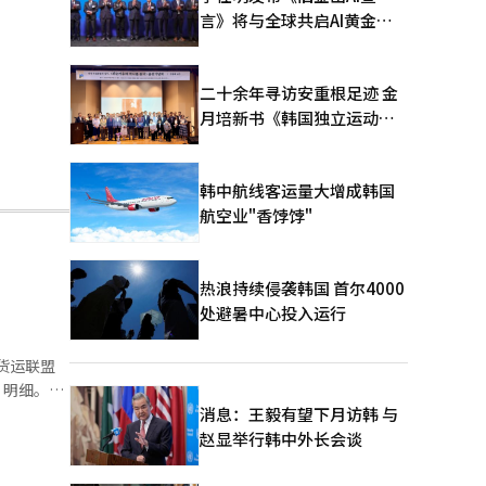
言》将与全球共启AI黄金时
代
二十余年寻访安重根足迹 金
月培新书《韩国独立运动圣
地：向旅顺口追问历史》出
版
韩中航线客运量大增成韩国
航空业"香饽饽"
热浪持续侵袭韩国 首尔4000
处避暑中心投入运行
货运联盟
”明细。这
超出预期。
消息：王毅有望下月访韩 与
店铺的损失
赵显举行韩中外长会谈
简餐废弃补
达30万韩