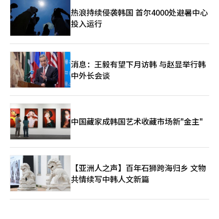
热浪持续侵袭韩国 首尔4000处避暑中心
投入运行
消息：王毅有望下月访韩 与赵显举行韩
中外长会谈
中国藏家成韩国艺术收藏市场新"金主"
【亚洲人之声】百年石狮跨海归乡 文物
共情续写中韩人文新篇