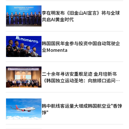
接贷款的同时，向MBK伙伴和홈플러스请求了一些履行担保，但未
被接受。 因此，梅里茨在홈플러스的复苏可能性不确定的情况下，
李在明发布《旧金山AI宣言》将与全球
担心背信争议和股东反对的可能性。尤其是如果追加贷款导致不良
共启AI黄金时代
贷款，可能会引发管理层责任问题，因此要求MBK伙伴提供连带担
保等安全措施。 作为替代方案，홈플러스提出对信托房地产的次级
收益权质权设定，但梅里茨未接受，谈判未见进展。※ 本报道经
人工智能（AI）系统翻译与编辑。
韩国国民年金参与投资中国自动驾驶企
业Momenta
二十余年寻访安重根足迹 金月培新书
《韩国独立运动圣地：向旅顺口追问历
史》出版
韩中航线客运量大增成韩国航空业"香饽
饽"