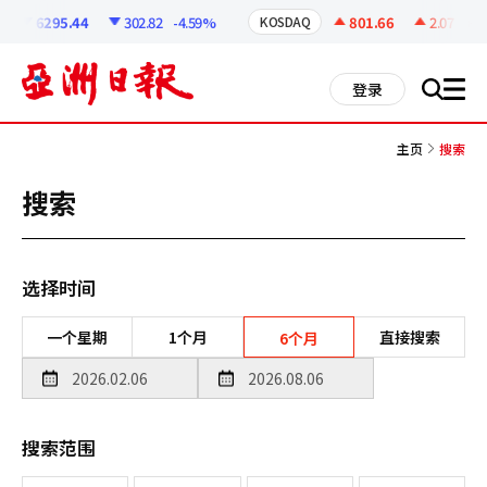
코
인
6295.44
302.82
-4.59%
801.66
2.07
+0.
KOSDAQ
정
보
all
登录
搜
men
索
主页
搜索
搜索
选择时间
一个星期
1个月
直接搜索
6个月
搜索范围