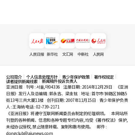
人民日报
新华社
文汇网
中新社
人民网
公司简介
个人信息处理方针
青少年保护政策
著作权规定
新闻稿件投诉负责人
读者提供新闻线索
亚洲日报
刊号 : 서울,아04336
注册日期 : 2014年12月29日
《亚洲
|
|
|
日报》发行人及总编辑 : 郭永吉、梁圭铉
地址 : 首尔市
钟路区钟路5
|
街13号三共大厦11楼
创刊日期 : 2007年11月15日
青少年保护负责
|
|
人 : 王海纳 电话 : 02-739-2171
《亚洲日报》将遵守互联网新闻委员会制定的伦理纲领。
本网站所
|
刊登的各种新闻、信息和各种专题专栏内容, 均受《著作权法》
保护,
未经协议授权, 禁止随意转载、复制和散布使用。
邮件 :
|
dongclub@ajunews.com