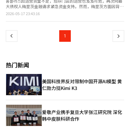
홈플러스因运营资金不足，现存门店的运营也岌岌可危，再次向最
大债权人梅里茨金融请求紧急资金支持。然而，梅里茨方面因背信
争议等原因，表示在没有明确履行担保的情况下，难以提供额外贷
页
2026-05-17 23:43:16
款，双方的拉锯战仍在继续。 17日，홈플러스在声明中表示：“梅
里茨已将大部分主要资产以担保信托的形式锁定，因此无法自行筹
一
集运营资金。”并指出：“目前唯一能够提供紧急运营资金的主体
就是梅里茨。” 近期，홈플러스在流动性危机中持续进行门店缩减
上
1
下
和暂停营业的措施。此前，홈플러스已出售其超市业务部门홈플러
스快递，并于10日宣布在全国104家大型超市中，37家门店暂时停
一
止营业。目前仅剩67家门店在运营。 홈플러스表示，如果运营中的
门店也关闭，实际上将难以维持复苏程序。홈플러스强调：“零售
页
企业一旦停止营业，几乎不可能恢复正常。如果剩余的67家门店全
热门新闻
部停止营业，复苏程序的持续将变得困难，最终可能转向清算程
序。” 资金困难也影响到了员工的工资支付。홈플러스尚未支付4
月份的工资，预计21日的5月份工资支付也面临困难。 홈플러스已
美国科技界反对限制中国开源AI模型 黄
向梅里茨请求在홈플러스快递出售尾款到账之前，确保运营资金的
仁勋力挺Kimi K3
桥接贷款支持。同时，也要求在复苏程序结束前提供用于结构调整
和营业正常化的紧急运营资金（DIP）金融支持。 如果复苏失败，
后果将非常严重。홈플러스表示：“梅里茨可以通过担保资产收回
大部分债权，但次级债权人的回收率可能会急剧下降。”并指
出：“员工的就业不安、入驻企业的损失、地区商圈的萎缩等社会
爱敬产业携手复旦大学张江研究院 深化
损失也可能扩大。” 接着，홈플러스呼吁梅里茨考虑社会责任，作
韩中皮肤科研合作
为包容性金融机构做出积极的决策。 另一方面，梅里茨金融对追
加资金支持持谨慎态度。业内人士透露，梅里茨金融在考虑提供桥