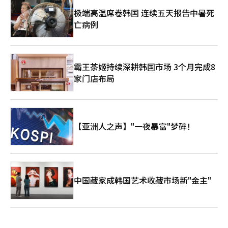
极端高温席卷韩国 连续五天报告中暑死
亡病例
霸王茶姬持续深耕韩国市场 3个月完成8
家门店布局
【亚洲人之声】"一夜暴富"梦碎！
中国藏家成韩国艺术收藏市场新"金主"