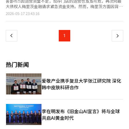
홈플러스因运营资金不足，现存门店的运营也岌岌可危，再次向最
大债权人梅里茨金融请求紧急资金支持。然而，梅里茨方面因背信
争议等原因，表示在没有明确履行担保的情况下，难以提供额外贷
页
2026-05-17 23:43:16
款，双方的拉锯战仍在继续。 17日，홈플러스在声明中表示：“梅
里茨已将大部分主要资产以担保信托的形式锁定，因此无法自行筹
一
集运营资金。”并指出：“目前唯一能够提供紧急运营资金的主体
就是梅里茨。” 近期，홈플러스在流动性危机中持续进行门店缩减
上
1
下
和暂停营业的措施。此前，홈플러스已出售其超市业务部门홈플러
스快递，并于10日宣布在全国104家大型超市中，37家门店暂时停
一
止营业。目前仅剩67家门店在运营。 홈플러스表示，如果运营中的
门店也关闭，实际上将难以维持复苏程序。홈플러스强调：“零售
页
企业一旦停止营业，几乎不可能恢复正常。如果剩余的67家门店全
热门新闻
部停止营业，复苏程序的持续将变得困难，最终可能转向清算程
序。” 资金困难也影响到了员工的工资支付。홈플러스尚未支付4
月份的工资，预计21日的5月份工资支付也面临困难。 홈플러스已
爱敬产业携手复旦大学张江研究院 深化
向梅里茨请求在홈플러스快递出售尾款到账之前，确保运营资金的
韩中皮肤科研合作
桥接贷款支持。同时，也要求在复苏程序结束前提供用于结构调整
和营业正常化的紧急运营资金（DIP）金融支持。 如果复苏失败，
后果将非常严重。홈플러스表示：“梅里茨可以通过担保资产收回
大部分债权，但次级债权人的回收率可能会急剧下降。”并指
出：“员工的就业不安、入驻企业的损失、地区商圈的萎缩等社会
李在明发布《旧金山AI宣言》将与全球
损失也可能扩大。” 接着，홈플러스呼吁梅里茨考虑社会责任，作
共启AI黄金时代
为包容性金融机构做出积极的决策。 另一方面，梅里茨金融对追
加资金支持持谨慎态度。业内人士透露，梅里茨金融在考虑提供桥