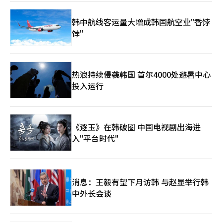
接贷款的同时，向MBK伙伴和홈플러스请求了一些履行担保，但未
被接受。 因此，梅里茨在홈플러스的复苏可能性不确定的情况下，
韩中航线客运量大增成韩国航空业"香饽
担心背信争议和股东反对的可能性。尤其是如果追加贷款导致不良
饽"
贷款，可能会引发管理层责任问题，因此要求MBK伙伴提供连带担
保等安全措施。 作为替代方案，홈플러스提出对信托房地产的次级
收益权质权设定，但梅里茨未接受，谈判未见进展。※ 本报道经
人工智能（AI）系统翻译与编辑。
热浪持续侵袭韩国 首尔4000处避暑中心
投入运行
《逐玉》在韩破圈 中国电视剧出海进
入"平台时代"
消息：王毅有望下月访韩 与赵显举行韩
中外长会谈