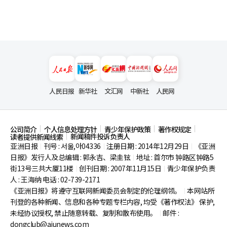
人民日报
新华社
文汇网
中新社
人民网
公司简介
个人信息处理方针
青少年保护政策
著作权规定
新闻稿件投诉负责人
读者提供新闻线索
亚洲日报
刊号 : 서울,아04336
注册日期 : 2014年12月29日
《亚洲
|
|
|
日报》发行人及总编辑 : 郭永吉、梁圭铉
地址 : 首尔市
钟路区钟路5
|
街13号三共大厦11楼
创刊日期 : 2007年11月15日
青少年保护负责
|
|
人 : 王海纳 电话 : 02-739-2171
《亚洲日报》将遵守互联网新闻委员会制定的伦理纲领。
本网站所
|
刊登的各种新闻、信息和各种专题专栏内容, 均受《著作权法》
保护,
未经协议授权, 禁止随意转载、复制和散布使用。
邮件 :
|
dongclub@ajunews.com