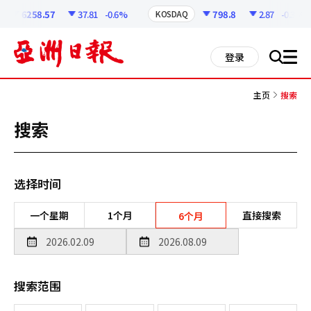
코
인
6258.57
37.81
-0.6%
798.8
2.87
-0.36%
KOSDAQ
정
보
all
登录
搜
men
索
主页
搜索
搜索
选择时间
一个星期
1个月
直接搜索
6个月
搜索范围