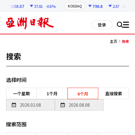
코
인
6258.57
37.81
-0.6%
798.8
2.87
-0.36%
KOSDAQ
정
보
all
登录
搜
men
索
主页
搜索
搜索
选择时间
一个星期
1个月
直接搜索
6个月
搜索范围