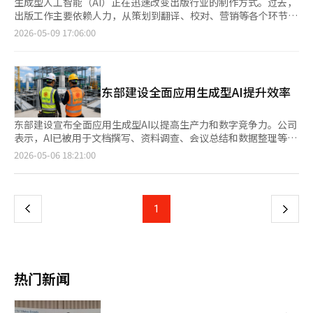
生成型人工智能（AI）正在迅速改变出版行业的制作方式。过去，
出版工作主要依赖人力，从策划到翻译、校对、营销等各个环节，
而现在，随着AI基础的自动化和协作结构的重组，行业的变化正在
2026-05-09 17:06:00
加速。尤其是内容制作速度的提升和全球流通壁垒的降低，预计将
改变出版市场的结构。 根据行业消息，最近国内出版行业中，利
用生成型AI进行内容制作的过程正在迅速变化。AI的应用已超越简
单的句子生成，广泛应用于资料调查、初稿撰写、翻译、校对、摘
东部建设全面应用生成型AI提升效率
要、宣传文案制作等出版制作的各个环节。 尤其是，随着社会热
点或特定事件发生后相关书籍迅速出版的案例增多，AI的应用潜力
引起了更多关注。过去，收集相关资料和整理稿件需要相当长的时
东部建设宣布全面应用生成型AI以提高生产力和数字竞争力。公司
间，但现在通过AI，资料整理和初稿撰写的速度大大缩短。 分析认
表示，AI已被用于文档撰写、资料调查、会议总结和数据整理等日
为，生成型AI正在加剧出版制作的速度竞争。一些电子书和实用书
常工作，并计划扩展至施工现场支持和内部数据系统建设。自去年
页
2026-05-06 18:21:00
籍从策划到出版的时间大幅缩短，尤其是在电子书和网络小说市
试用后，今年4月起全体员工可自由使用生成型AI，帮助撰写报
场，快速的制作周期和内容供应速度变得愈加重要，AI的应用也随
告、会议总结、信息检索和数据分析，旨在减少重复性工作负担，
一
之提升。 AI翻译技术的发展也成为出版行业变化的关键因素。最
让员工专注于核心任务。东部建设正在探索AI在现场工作的应用，
近，基于生成型AI的翻译质量迅速提高，海外书籍在国内出版的速
如报告草案撰写、安全检查清单整理、资料分类和多国员工沟通支
上
1
下
度也随之加快。过去，专业翻译和校对工作需要数月时间，而现
持，提升现场工作效率。公司视生成型AI为数字化转型的基础，计
在，AI进行初步翻译后，人类再进行润色，这种方式大大提高了制
划逐步引入部门特化AI，并利用内部文档和数据提升AI支持系统。
一
作效率。 这种变化也影响了国内内容的海外拓展。通过AI翻译，网
东部建设强调信息安全和准确性，限制输入敏感信息，要求审核AI
络小说、电子书和实用内容可以迅速转换成多种语言，使得中小型
生成的结果后再使用。东部建设相关人士表示：“生成型AI不仅提
页
出版社和小型创作者也能获得进入全球市场的机会。 在出版的附
高工作效率，还成为企业竞争力的关键因素。我们将继续探索实际
热门新闻
加工作中，AI的应用范围也在扩大。越来越多的案例显示，利用生
应用方案，确保员工安全有效地使用AI，增强公司数字竞争
成型AI制作书籍封面设计方案，自动生成宣传文案、介绍文字和推
力。”此外，东部建设在公共建设项目中表现突出，近期赢得了首
荐语等。AI技术也被应用于根据读者偏好制作摘要内容和个性化推
尔市瑞草区一项价值1110亿韩元的项目。新英证券研究员朴世拉