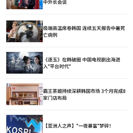
中外长会谈
极端高温席卷韩国 连续五天报告中暑死
亡病例
《逐玉》在韩破圈 中国电视剧出海进
入"平台时代"
霸王茶姬持续深耕韩国市场 3个月完成8
家门店布局
【亚洲人之声】"一夜暴富"梦碎！