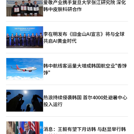
爱敬产业携手复旦大学张江研究院 深化
荐功能。 尤其是在平台基础的出版市场，AI的应用更加活跃。电子
指出：“在民间领域，东部建设在首都圈小规模整修项目中已获得
韩中皮肤科研合作
书和网络小说平台通过强化AI推荐系统、自动编辑功能和摘要服务
约6700亿韩元的订单。”
等策略，增加用户的停留时间。此外，过去需要数万元的封面图像
和插图，现在通过AI以低成本制作，使用频繁。 然而，部分读者群
体对AI生成的内容也表现出抵触情绪。在信息传递为主的内容中，
AI的应用接受度较高，但在文学或散文等情感和个性重要的领域，
李在明发布《旧金山AI宣言》将与全球
仍然认为人类作家的角色至关重要。 业界普遍认为，生成型AI更可
共启AI黄金时代
能成为提升生产力的协作工具，而非完全取代出版人。简单重复的
工作将由AI承担，而策划、创造力、最终编辑和策展则由人类负
责。 生成型AI的普及不仅改变了出版行业的制作方式，也成为内容
消费和流通结构的关键变量。在制作速度和全球扩展性日益重要的
韩中航线客运量大增成韩国航空业"香饽
环境下，AI的应用能力有望成为出版行业的新竞争力。※ 本报道经
人工智能（AI）系统翻译与编辑。
饽"
热浪持续侵袭韩国 首尔4000处避暑中心
投入运行
消息：王毅有望下月访韩 与赵显举行韩