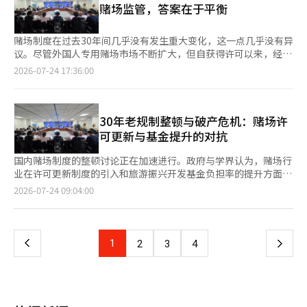
赌场监管，答案在于平衡
达到既定目标。 随着大量资金涌入股市，韩国资本市场出现明显
点，连续第二个交易日触发卖出侧熔断机制；KOSDAQ当天下跌
过热迹象。大量新晋散户投资者将资金从保险公司和银行转移至股
6.12%，收报662.68点，同样触发熔断机制。这也是KOSPI与
市。 推动泡沫扩大的另一因素是4月批准推出的个股杠杆ETF。这
KOSDAQ市场历史上首次连续两个交易日同时触发熔断机制。 股
赌场制度在过去30年间几乎没有发生重大变化，这一点几乎没有异
类产品可放大个股每日涨跌幅，但上月由于开始出现抛售势头，大
市急挫给韩国散户带来沉重打击。面对不断扩大的跌幅，不少散户
议。尽管外国人专用赌场市场不断扩大，但自获得许可以来，经营
量投资账户因追加保证金失败而遭遇强制平仓。金融监管部门已暂
选择持续加仓以摊薄持仓成本，却在行情进一步下探的过程中越套
者的资格和经营状况的持续检查制度实际上没有得到实质性改进。
2026-07-24 17:36:00
停新的ETF上市，并承诺将加强相关产品监督。 报道还援引韩国政
越深，部分投资者账户亏损已超过本金的一半，市场风险偏好也随
旅游振兴开发基金的征收体系自1995年引入以来也保持了大致的
界人士观点，将股市形容为“赌场”，并指出随着投资者财富缩
之快速降温。 韩国上班族金先生表示，自己在前一交易日股价下
框架。 在22日国会举行的“赌场业制度现代化方向讨论会”上，
水，消费信心同步走弱，连百货零售企业股价也出现与半导体板块
跌时追加买入了价值300多万韩元（约合人民币1.4万元）的股票，
各方对这些问题的看法差异显而易见。政府和学界主张应加强公共
相近的跌幅，市场担忧投资者将扣紧钱包节省消费。 对于未来走
没想到第二天股价继续走低，如今已无力继续加码，只能“听天由
性和管理体系，而业界则对可能威胁生存的监管表示谨慎。争论的
30年老规制整顿与破产危机：赌场许
势，《经济学人》认为，关键在于全球存储芯片价格何时见顶。乐
命”。上班族李先生则调侃道：“外面是酷暑，我的股票账户却是
焦点是五年一次的更新许可制度的引入和旅游振兴开发基金的负担
可更新与基金提升的对抗
观派认为，数据中心建设和机器人产业发展将使芯片供应持续紧
一片‘蓝色阴雨天’。”他坦言，看到朋友在上涨行情中及时获利
比例调整。 政府的担忧是可以理解的。赌场业与一般旅游业不
张，供不应求局面可能延续至2030年代；但越来越多分析人士认
离场，难免懊恼。 类似情绪也蔓延至韩国各大网络社区和社交平
同，是国家有限许可的行业。政府希望建立定期检查经营者财务健
国内赌场制度的整顿讨论正在加速进行。政府与学界认为，赌场行
为，与历史上其他大宗商品类似，新产能将在未来一至两年集中释
台。不少网友晒出投资亏损截图，并留言“退出股市”“这是人生
康、合规经营和治理结构的机制，并根据行业规模的扩大，合理调
业在许可更新制度的引入和旅游振兴开发基金负担率的提升方面存
放，届时价格和企业利润都将面临下行压力。 此外，中国存储芯
中最大的恐惧”。与此同时，晒出巨额亏损的“账户认证帖”频繁
整公共责任。 在海外，实施更新许可制度的案例并不少见。然
在激烈的对抗。政府和学界主张需要改善制度以提高赌场产业的公
页
2026-07-24 09:04:00
片企业正在快速追赶，长鑫存储日前创下中国半导体企业IPO融资
出现，折射出本轮暴跌给散户造成的心理冲击。 不过，在市场大
而，制度相同并不意味着市场环境也相同。许多海外综合度假村是
共性和透明度，而行业则要求谨慎对待，认为现有的规制未能充分
纪录。在韩国企业股价持续承压之际，中国竞争对手则借助资本市
幅震荡的另一面，一些成功避开下跌的投资者则暗自庆幸。近
基于国内需求，但国内的外国人专用赌场市场结构从一开始就不
反映外国人专用赌场的经营现实。 赵桂源民主党议员办公室与韩
一
场获得了进一步扩张所需资金。报道认为，美国AI模型企业同样可
期，“JOMO”一词开始在韩国网络社区频繁出现，指的是因未参
同。在应用同样标准之前，需要先考虑哪些差异。 在讨论会上，
国旅游学会共同主办，文化体育观光部和大韩民国休闲（GKL）赞
能面临来自中国开源大模型的竞争压力。 《经济学人》认为，目
与投资、从而躲过亏损而产生的轻松与满足感。有网民表示，自己
给我留下深刻印象的是政府和业界的观点都没有错。 政府谈到了
助的《旅游强国时代，赌场业制度现代化方向》讨论会于23日在首
前支撑整个AI产业链的重要力量仍是英伟达。黄仁勋正持续推动大
上
1
下
2
3
4
约一个月前卖出了三星电子股票，此后股价一度走高，身边不少人
行业的透明度和公共性，而业界则提高了对生存的担忧。 实际
尔汝矣岛国会议员会馆举行。 当天的讨论会有赵桂源议员、韩国
型合作项目，包括协商为OpenAI价值2500亿美元的数据中心租赁
认为他离场过早，他本人当时也曾懊悔；但随着市场随后持续下
上，现场的情况并不乐观。尽管经历了疫情后有所恢复，但大规模
旅游学会会长徐元锡（庆熙大学教授）、文化体育观光部旅游政策
协议提供担保，以及近日宣布与SK海力士开展总规模达5000亿美
一
挫，他反而庆幸自己及时套现、守住了既有收益。 截至目前，
投资建设的综合度假村仍需承担巨额的金融成本。在讨论会上，一
室长姜正元等学界、研究机构、地方政府及赌场行业的相关人士出
元的合作。然而，这些利好消息并未有效提振市场信心。 报道最
KOSPI指数7月累计跌幅已达28.9%，创下自1990年以来最大单月
位综合度假村的相关人士表示，年金融成本高达1200亿韩元。由
席。徐元锡会长担任主持，随后进行了由江原大学教授李在锡的发
后指出，黄仁勋越是频繁出手稳定市场，投资者反而越担心行业存
跌幅纪录。个股层面，三星电子较高点累计下跌31%，SK海力士
页
于行业特性，初期投资回收需要较长时间，因此新的负担可能导致
言，接着是指定讨论和现场问答。 当天讨论的核心议题包括：△