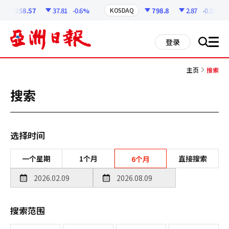
코
인
6258.57
37.81
-0.6%
798.8
2.87
-0.36%
KOSDAQ
정
보
all
登录
搜
men
索
主页
搜索
搜索
选择时间
一个星期
1个月
直接搜索
6个月
搜索范围