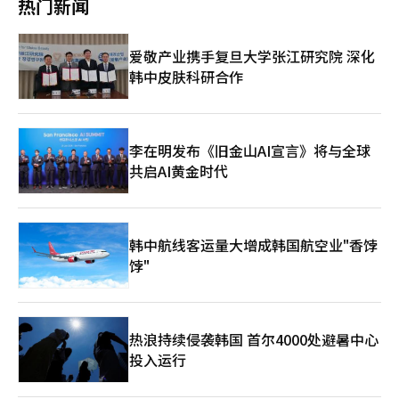
在更深层次风险。正如中央银行不断干预市场往往意味着问题更加
热门新闻
跌幅更达38%。据韩国投资证券分析，截至27日，87.2万名三星
投资减少和就业下降的担忧也随之而来。 旅游振兴开发基金的提
五年周期的许可更新制度引入 △控股股东变更及转让、受让的事
严重一样，如果最终泡沫破裂，其冲击也可能更加剧烈。
电子投资者中已有42%陷入亏损，40万名SK海力士投资者中亏损
价方案也不能仅仅从负担比例的数字来看。政府表示，最高15%的
前许可制度 △旅游振兴开发基金负担率调整及最高累进区间
比例更高达57%。随着28日股价进一步急跌，预计亏损投资者比
负担比例并不是统一适用于所有销售额，而是根据销售规模进行差
（15%）的设立等。 ◆ 政府与学界：需要提高公共性与透明度的
爱敬产业携手复旦大学张江研究院 深化
例还将继续攀升。 更值得关注的是杠杆投资带来的风险。以军人
别适用的递进方式。然而，由于每个经营场所的收益结构、投资规
制度改善 赵桂源议员表示：“并不是要抑制赌场产业，而是希望
李先生为例，他通过杠杆操作，一度将服役期间积攒的2000万韩
韩中皮肤科研合作
模和借款规模不同，实际负担可能会有很大差异。因此，政策设计
为健康和透明的增长奠定制度基础。”他强调：“必须建立旅游产
元增值至3亿韩元。然而，随着近期股市剧烈震荡，他不仅赔光了
时不仅要考虑销售增长，还需综合考虑营业利润、投资能力、外汇
业与赌场产业共同成长的结构。”他还补充道：“旅游振兴开发基
此前获得的全部收益，连投入的本金也悉数亏损。 多家外媒对韩
获取效果和就业贡献等因素。 更大的变量是时间。 到2030年，日
金也应确保可持续的资金来源，以便有效推动旅游产业的发展。”
国股市这轮前所未有的剧烈波动提出批评。路透社日前报道称，韩
本大阪的综合度假村开业时，东北亚赌场市场的竞争格局可能会发
发言的李在锡教授介绍了美国内华达州、澳门、新加坡和日本的案
国投资者通过杠杆方式向本国人工智能企业投入数十亿美元，令这
生重大变化。全球知名运营商和拥有大型酒店、国际会议中心、购
例，指出：“海外主要赌场运营国通过业务权的更新、严格的所有
李在明发布《旧金山AI宣言》将与全球
个一度被视为全球经济增长风向标的股票市场逐渐异化为“赌
物和文化设施的新竞争者将出现。韩国赌场行业在讨论制度改革的
权管理和专业监管机构来同时确保产业的竞争力和公共性。”他还
共启AI黄金时代
场”，监管部门和投资者目前均陷入困惑。报道还指出，尽管韩国
同时，也必须准备迎接更激烈的竞争。 因此，政策方向必须明
提到：“自1995年纳入旅游振兴法以来，外籍赌场的整体收入增
金融监管部门已宣布多项应对措施，但相关政策仍未触及引发异常
确。监管是必要的，但不应削弱竞争力。 如果引入更新许可制
长了10.3倍，但制度仍停留在30年前的标准。”他强调：“有必要
震荡的根本原因，因而被批评为反应迟缓的“事后补救”。 专家
度，必须明确审查标准和取消理由，以便经营者能够在可预见的环
根据现实情况整顿许可体系、治理结构和基金制度。” 前文化体
则提醒个人投资者，在市场波动加剧的环境下应更加审慎地作出投
境中进行投资。同时，也需要客观标准，以尽量减少评估者的主观
育观光部计划协调室长权京相表示：“过去在更新许可制度运行期
资决策。韩国世宗大学经营学教授金大钟（音）分析称，近期股市
韩中航线客运量大增成韩国航空业"香饽
判断。对于新投资的经营场所，也应考虑给予足够的过渡期。 如
间，围绕许可产生了各种副作用的经验。”他指出：“如果引入，
接连暴跌，已不只是一般意义上的技术性调整，更反映出投资者信
果调整基金负担，使用方向也必须明确。赌场征收的资金应实质性
饽"
必须制定充分的过渡规定和明确的标准。”他还建议：“应在制度
心的快速降温。从历史经验看，市场大幅回调后往往会以优质企业
地用于旅游基础设施的扩展、专业人才的培养、责任博彩的预防，
上区分内国人可入内的江原乐园与外国人专用赌场，基金负担率也
为中心逐步进入修复阶段，与其被过度恐慌情绪裹挟，不如立足企
以及提升行业竞争力等方面。对于扩大就业、投资非赌场设施和促
应考虑经营者的负担能力，以减少投资者与国家之间的诉讼等不必
业基本面和内在价值作出判断。 韩国加图立大学经济学教授梁俊
进地方旅游的经营者，也应给予合理的激励措施。 业界也不能忽
要的争端。”此外，他还提议制定与旅游振兴法分开的独立《赌场
晳则指出，近年来部分年轻人对股票、虚拟资产等高风险投资及金
视变革的必要性。经营透明度、内部控制的加强和责任博彩系统的
产业法》和设立专业管理委员会。 文化体育观光部赌场产业政策
热浪持续侵袭韩国 首尔4000处避暑中心
融机构贷款的风险认识不足，随着投资者低龄化趋势日益明显，政
建立是行业赢得公众信任的基本条件，无论监管与否，单纯要求减
团队长李明珍表示：“主要赌场运营国定期检查经营者是否持续满
投入运行
策层面不仅应加强对借贷炒股和杠杆投资的监管，还应在学校、军
轻负担的诉求难以获得说服力。 此次讨论并不是选择加强监管还
足许可条件。”她解释道：“更新许可制度的目的是为了将陈旧的
队等场所同步开展相关金融教育。
是保护行业的问题，而是如何在提升行业信任的同时保持竞争力的
制度与国际标准对接。” 文化体育观光部融合旅游科长金娜娜也
过程。政府不应仅强调公共性而忽视行业现实，业界也不应仅以生