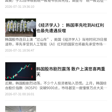
评估中将审查哪些内容，以及在什么情况下可能取消许可。实施时
昌英）于31日传唤前统一教秘书长郑元柱，调查与“统一教远征赌
而是正在考虑设立高收入区间，仅对超出部分适用15%的累进方
海外办事处运营、广告和宣传费用等方面获得广泛支持。从1998
业许可五年更新制度和旅游振兴开发基金负担上限的提高（从10%
间和过渡措施也应充分讨论。如果标准不明确，市场的不安必然会
博调查平息”相关的疑云。 特检团队于31日上午10时开始对郑元
2026-07-31 19:36:10
式。”并称实际的额外负担将远低于业界的估算。 对于以营业收
年到去年，赌场行业获得的运营资金贷款共计71笔，约915亿韩
提高至15%）将恶化旅游产业的投资环境，降低国家竞争力。他们
加大。 业界也不应仅停留在拒绝制度变化上。应加强经营透明度
柱进行证人身份的调查。这是特检团队首次对郑元柱进行调查。
入而非销售额为基准征收基金的方式被认为不公的指控，文化体育
元。 对于部分提出的负担水平，文化体育观光部也进行了反驳。
指出，若在新冠疫情后持续复苏的旅游产业中增加监管，将抑制大
和内部控制，并提出切实可行的责任博彩和用户保护措施。如果要
统一教调查平息的疑云主要是指，警方在知晓包括韩学者总裁在内
观光部回应称：“美国、新加坡、澳门等主要赌场运营国也都是以
文化体育观光部表示，主要赌场经营者的营业利润是扣除包括旅游
规模投资和就业，削弱整个行业的增长动力。 特别是，业界指
主张对就业和投资的影响，还需提供客观数据。仅仅在社会责任上
的统一教高层的海外远征赌博疑云后，未进行调查，并将相关信息
销售额为基准进行征收。”并指出：“1999年，宪法法院也曾一
基金缴纳在内的各种营业费用后计算得出的，因此“营业利润的
出，赌场业是根据营业额而非净利润来缴纳旅游振兴开发基金的结
回避，而强调投资和竞争力，将难以说服舆论。 时间也不容乐
泄露给政治界以平息事件。 2022年6月，春川警方接获情报，称韩
《经济学人》：韩国率先吃到AI红利
致裁定以总销售额为基准征收费用并不侵犯平等权。” 此外，关
50%至80%用于缴纳旅游基金”的说法是对会计概念的混淆。 关
构，因此即使是亏损的经营者也需承担基金负担，若负担上限提
观。在日本大阪，梦岛综合度假村计划于2030年秋季开业。参与
总裁等统一教高层在2008至2011年间于美国拉斯维加斯赌场进行
也最先遭遇反噬
于五年一次的更新许可制度，文化体育观光部强调这与重新选择现
于旅游基金负担率上调带来的负担规模，文化体育观光部表示与行
高，将进一步加重企业的经营负担。 此外，若引入五年更新许可
的全球赌场运营商和大型资本的综合度假村开业后，东北亚的外国
约600亿韩元的赌博。 然而，由于前国民力量议员权成东的介入，
有经营者的“再许可”有所不同。该制度是定期检查是否持续满足
业估算存在差异。文化体育观光部正在考虑设立高营业额区间，仅
制度，由于综合度假村项目需要投入数千亿至数万亿韩元，投资的
游客吸引竞争将更加激烈。 在韩国沉迷于内部的监管争论时，竞
警方在调查前相关信息已流入政治界，导致调查被平息的疑云浮
韩国股市连日上演“过山车”，英国《经济学人》当地时间29日报
许可条件的“中期评估”性质。文化体育观光部表示：“世界主要
对超出该区间的部分适用15%的税率，因此将现行10%统一适用
稳定性将受到损害，可能会抑制新投资和海外资本的引入。这可能
争对手却在提升设施、内容和营销能力。因此，不能以国际竞争力
现。 实际上，统一教方面在获知情报内容后，已开始准备应对调
道称，率先享受到人工智能（AI）红利的国家也将最先承受市场动
国家也在对赌场业进行定期审查，赌场业作为特许经营的行业，实
15%的计算方式并不准确。此外，旅游基金是按赌场营业场所而非
会动摇以综合度假村为中心的旅游产业的增长基础。 业界还指
为由放松管理和监督或要求特权。 所需的是投资者能够预测业务
查的迹象也被捕捉到。 此前，负责调查此案的金建熙特检团队
荡造成的冲击。 报道中指出，自上月股价触顶后，三星电子和SK
施无有效期的许可制度是极为罕见的。”※ 本报道经人工智能
2026-07-31 18:56:47
法人征收的，因此实际负担可能会更低。具体的累进区间将在今后
出，周边国家如澳门、新加坡、菲律宾和日本等通过放宽监管和扩
的未来，公众能够信任赌场产业的框架。建立和维护这一框架是政
（特别检察官闵重基）已对与警方情报往来的权成东及韩总裁等人
海力士股价已分别下跌了41%和52%，韩国股市市值也蒸发约1.2
（AI）系统翻译与编辑。
的实施细则修订过程中征求行业和专家的意见后确定。 文化体育
大投资来培育综合度假村产业，而如果仅在国内加强监管，将削弱
府的责任。监管应为产业服务，产业只有在公众信任的基础上才能
进行了起诉。 不过，警方内部信息泄露的过程及高层介入的调查
万亿美元。就在不久前，这两家企业还是全球AI热潮中最大的受益
观光部还明确表示，续期许可制度与重新选择现有经营者的“重新
国家的旅游竞争力。 在共同声明中，业界要求政府撤回赌场五年
发展。※ 本报道经人工智能（AI）系统翻译与编辑。
尚未完成。 综合特检团队认为，尹锡悦前总统当选后被提名为首
者。但即便SK海力士最新季度营业利润同比增长了6倍，但投资者
许可”是不同的制度。该制度是定期检查许可条件和财务健康状况
更新许可制度、重新审议旅游振兴开发基金负担上限的提高方案，
任警察厅长的尹熙根可能参与了调查平息，正在继续调查。 今年4
仍认为未及预期，股价一周内跌幅超过20%。三星电子股价波动幅
韩国股市剧烈震荡 散户上演悲喜两重
的中期评估性质，只要保持许可条件就可以继续经营。文化体育观
并考虑促进旅游产业的增长和投资活化的政策转变。※ 本报道经
月，特检团队对警察厅、江原道警察厅及春川警察署进行了搜查，
度也创下互联网泡沫时期后的新高。 根据市场预测，到明年全球
天
光部指出，世界主要国家也对赌场行业实施定期审查，且在赌场行
人工智能（AI）系统翻译与编辑。
并对尹熙根进行了两次嫌疑人调查。 同时，还对前统一教世界总
仅有三家企业自由现金流有望超过2000亿美元，分别是美国AI芯
业中无有效期的许可案例较为少见。在制度实施过程中，文化体育
部负责人尹永浩及当时警察厅犯罪情报科的警员进行了证人调查。
片设计企业英伟达，以及韩国的三星电子和SK海力士。
近期，韩国股剧烈动荡，不少个人投资者陷入恐慌。上月，韩国综
观光部还计划设定宽限期，以保护现有经营者的信任。 关于外国
※ 本报道经人工智能（AI）系统翻译与编辑。
Alphabet、亚马逊、Meta和微软四家科技巨头的自由现金流合计
合股价指数（KOSPI）突破9000点，市场甚至一度憧憬万点大关。
人专用赌场的监管水平，文化体育观光部也进行了补充说明。文化
预计将为负数。原因在于这四家企业持续向数据中心投入巨额资
面对持续升温的行情，“只有我没上车”的FOMO（错失恐惧）情
体育观光部表示，外国人专用赌场在有限的竞争环境中稳定运营，
2026-07-31 00:16:01
金，其中相当一部分流向了英伟达AI芯片以及三星、SK海力士存储
绪一度弥漫市场。然而，随着指数此后大幅回落逾三成，投资者心
与允许国内人入场的江原랜드不同，外国人专用赌场不受关闭矿山
芯片的采购。 报道还表示，韩国政府也在一定程度上助推股市上
态也迅速逆转，“幸好没入场”的JOMO（错失喜悦）心理正在散
基金、成瘾预防和治疗负担金、入场税、投注限额等额外监管。※
涨。报道提及2024年底发生的紧急戒严事件，将其描述为“失败
户群体中迅速蔓延。 韩国交易所数据显示，本月29日，KOSPI较
本报道经人工智能（AI）系统翻译与编辑。
的政变”，政府随后通过提振股市安抚民心，令KOSPI指数短期内
前一交易日下跌5.98%，收报5663.23点，盘中一度跌至5262.77