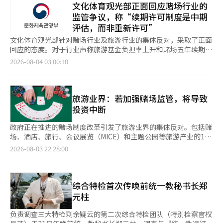
政策，而非加强监管。 与会者特别强调：“如果提高基金，投资
文化体育观光部正面回应赌场行业的
达数万亿韩元，开业后仍需持续投入资金进行设施扩建和内容开
势必会停止。”已经进行数万亿韩元大规模投资的综合度假村行业
发。这种投资结构依赖于金融机构的贷款和外部投资，长期回收投
监管争议，称“续期许可制度是中期
警告称，若基金负担上限从现行的10%提高至15%，不仅将使其
资。 在这样的项目中，许可的稳定性直接关系到投资判断。即使
评估，而非重新许可”
实现盈利几乎不可能，还将成为未来追加投资的障碍。 英斯派尔
政府将更新许可制度解释为中期评估，金融机构和投资者是否会以
战略负责人金浩妍表示：“英斯派尔不仅是简单的赌场经营者，还
文化体育观光部针对赌场行业及旅游行业的集体反对，采取了正面
同样的方式理解也难以确定。如果对业务持续性的担忧加大，贷款
投入4000亿韩元建立国内最大规模的竞技场，投资于K文化生态系
回应的态度。对于行业声称旅游基金负担率上升和赌场五年续期许
审查和投资决策也可能变得更加保守。 这种担忧在8月4日的座谈
统。”他指出：“赌场收益用于文化设施和旅游基础设施的再投
可制度的引入是过度监管的观点，文化体育观光部表示其中有不少
2026-08-04 03:00:10
会上得到了具体提出。乐天旅游开发方面表示，在制度改革讨论持
资，基金的提高将大大削弱民间投资的能力。” 对15%征收率提
不实之处，并逐项解释了基于营业额的旅游基金征收方式和续期许
续的情况下，主要债权人对贷款延期表现出负面反应，并收到了可
高带来的财务危机的担忧也很大。乐天旅游开发财务负责人李章成
可制度的目的。 文化体育观光部于3日解释了赌场业旅游基金缴纳
转债投资者的提前偿还要求。 不过，可转债的提前偿还是投资者
表示：“去年赌场收入超过4700亿韩元，但支付了515亿韩元的基
制度和续期许可制度的推进背景。此前，赌场行业及12个旅游产业
根据合同行使的权利，不能简单地将其归因于制度改革讨论。尽管
金，最终录得税前亏损45亿韩元。”他强调：“在这种情况下，如
团体通过联合声明，呼吁撤回旅游基金负担率上调和续期许可制度
旅游业界：若加强赌场监管，将导致
如此，政府也应关注政策在金融市场和投资者中可能传递的信号。
果再支付数百亿韩元，打击将是巨大的。” 他还表示：“此次政
的引入，称这将导致投资萎缩和行业竞争力下降。 对此，文化体
投资中断
旅游振兴开发基金的提高问题同样如此。业界表示，赌场是根据销
策改革争议后，提供担保贷款的主要贷款方对贷款延期（再融资）
育观光部强调，基于营业额征收旅游基金的方式在全球范围内是普
售额而非利润缴纳基金，因此亏损的经营者也会面临负担。 乐天
持消极态度，部分投资者已发送了提前还款的通知。” 关于时隔
遍的制度。美国、新加坡、澳门、日本等主要赌场运营国也都是基
政府正在推进的赌场制度改革引发了旅游业界的集体反对。包括赌
旅游开发的财务负责人李长成表示，去年赌场销售额超过4700亿
30年即将复活的“五年一次赌场许可证更新制”，也遭到批评。有
于营业额而非营业利润来征收费用，并解释称营业额比营业利润更
场、酒店、旅行、会议展览（MICE）和主题公园等旅游产业的12
韩元，缴纳了515亿韩元的基金，但在税前却出现了45亿韩元的亏
人指出，这将破坏业务的连续性，并可能严重影响从业人员的就业
客观地反映了企业的纳税能力。此外，1999年宪法法院也裁定基
个团体于3日发表声明，称赌场五年更新许可制度和旅游振兴开发
损。他指出，如果负担增加数百亿韩元，将对经营造成重大打击。
2026-08-03 22:28:00
稳定性。 乐天旅游开发人事负责人方相勋表示：“从业人员的就
于总营业额征收费用并不侵犯平等权，认为该制度合宪。 文化体
基金负担上限的提高是“抑制旅游产业投资和竞争力的过度监
英斯派尔方面也表示，如果基金负担加重，可能会减少对包括竞技
业不安和经营者对业务持续性的担忧等各种副作用将会出现。”而
育观光部指出，旅游基金并非针对特定赌场经营者，而是为涵盖47
管”，并要求立即撤回相关计划。 参与声明的团体包括韩国赌场
场在内的文化和旅游设施的后续投资能力。 文化体育观光部的解
天堂世嘉萨米赌场工会也呼吁：“由于基金提高导致企业成本削减
个旅游行业的整个旅游产业提供公共资源。赌场经营者缴纳的基金
业旅游协会、韩国旅游协会中央会、韩国酒店业协会、韩国旅行业
释也不容忽视。旅游振兴开发基金是用于吸引游客、扩充旅游设
的损失，最终将不可避免地转嫁到现场劳动者的工资和就业上。”
将用于吸引外国游客的营销、地方旅游的活性化、旅游业务贷款、
协会、韩国MICE协会、韩国主题公园协会、韩国休闲公寓管理协
综合特检首次传唤前统一教秘书长郑
施、对旅游企业提供贷款、人才培养等旅游产业整体的资金。赌场
尽管业界强烈反对并表达了现场的危机感，但文化体育观光部对业
旅游创业的培育、旅游人才的培养等，形成通过旅游产业发展和吸
会、韩国PCO协会、韩国旅游游船业协会、韩国露营地协会、首尔
产业在旅游基础设施的基础上发展，因此将其成果与整个产业分享
元柱
界关于过度监管的主张回应称，存在不少与事实不符的部分。 文
引外国游客来促进赌场产业增长的良性循环。 文化体育观光部还
特别市旅游协会和韩国酒店专业管理人协会等。他们共同发布了
的初衷也不应被忽视。 政府应具体公开制度改革带来的实际负
化体育观光部在8月3日解释了赌场业旅游基金缴纳制度和更新许可
表示，赌场行业也是在旅游基金的支持下成长起来的行业。赌场行
《呼吁撤回妨碍国内旅游产业发展的赌场更新许可制度及旅游振兴
担。应明确各业务场所销售额区间的基金缴纳额将增加多少，更新
负责调查三大特检剩余疑云的第二次综合特检团队（特别检察官权
制度的推进背景，表示：“并非将现行的10%统一提高至15%，
业可以获得运营资金贷款，并在营业场所设施改善、新设备引进、
开发基金负担上限提高的声明》。 业界认为，政府推进的赌场营