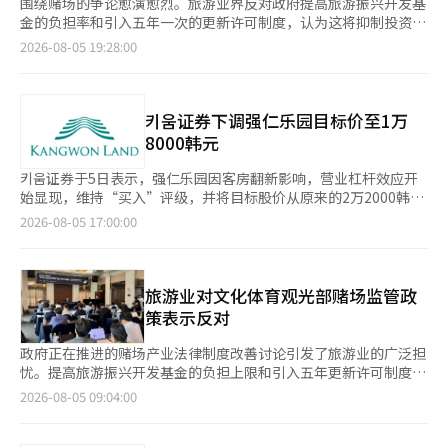
围绕赌场的争论愈演愈烈。旅游业界反对政府提高旅游振兴开发基
金的负担率和引入五年一次的更新许可制度，认为这将抑制投资并
削弱产业竞争力。文化体育观光部则回应称，业界的主张与事实不
2026-08-05 19:28:00
符之处不少。 继上个月的国会讨论会后，8月4日，业界与学界召
开了政策座谈会，讨论制度改善的方向。 此次争论的本质并不在
于监管的强度，而在于如何在维护赌场业的公共性同时，不损害投
资和竞争力。 对于需要调整赌场制度这一点，大家应该没有太大
키움证券下调强仁乐园目标价至1万
分歧。外国人专用赌场市场上，大型综合度假村相继落成，业务规
8000韩元
模和投资额已大幅增长。相比之下，赌场经营者是否持续满足许可
条件的定期检查制度则显得不足。自1995年引入的旅游振兴开发
키움证券于5日表示，强仁乐园因客房翻新影响，营业杠杆效应开
基金缴纳体系，至今仍维持着根据销售额区间最高征收10%的基本
始显现，维持“买入”评级，并将目标股价从原来的2万2000韩元
框架。 政府推动制度改善的原因是可以理解的。赌场业与一般旅
下调至1万8000韩元。 强仁乐园第二季度合并营业收入为3456亿
2026-08-05 17:00:00
游业不同，属于国家有限许可的行业。需要持续关注经营者的资
韩元，同比下降4.2%，营业利润为432亿韩元，下降26.2%。虽然
格、财务健康和经营透明度。随着产业的扩大，社会责任和公共贡
收入符合市场预期，但营业利润低于市场预测。尽管客房翻新导致
献也应与时俱进，这一主张也有其合理性。 文化体育观光部解释
的收入下降幅度不大，但固定成本的负担导致盈利能力恶化。 키움
称，即使将基金负担率提高至最高15%，也并非对所有销售额一律
证券的研究员林秀珍表示：“截至7月，入场人数和掉落金额持续
旅游业对文化体育观光部赌场监管政
适用。他们正在考虑设立新的高销售额区间，仅对超出基准的金额
疲软，因此下调了下半年和2027年的业绩预期。”赌场部门的收
策表示反对
适用15%的累进方式。以销售额为基准征收负担金的方式在美国、
入为3199亿韩元，同比下降3.5%，非赌场部门的收入为257亿韩
新加坡和澳门等主要赌场运营国也有使用。 五年一次的更新许可
元，下降12.3%。酒店和公寓的翻新预计将在2028年第一季度和
政府正在推进的赌场产业法律制度改善讨论引发了旅游业的广泛担
制度并不是重新选择经营者，而是检查许可条件是否维持的中期评
2027年第四季度完成。 不过，키움证券预计，股东回报政策将支
忧。提高旅游振兴开发基金的负担上限和引入五年更新许可制度等
估。根据政府的解释，此次改革更接近于整顿长期维持的管理体
撑股价底部。预计今年每股股息（DPS）为740韩元，股息收益率
监管措施被认为将威胁赌场行业的生存，并可能导致大规模民间投
2026-08-05 09:04:00
系，而非设立新的壁垒。 然而，不能将业界的反对仅视为保护自
约为5.1%。此外，计划回购7.4%的自有股份也将有助于提升每股
资停滞。 在8月4日于首尔中区韩国新闻中心举行的座谈会上，赌
身利益。综合度假村不仅包括酒店和赌场，还涉及演出场所、展览
价值。※ 本报道经人工智能（AI）系统翻译与编辑。
场行业的相关人士一致呼吁，应该优先考虑投资稳定性和产业发展
和会议设施、购物和餐饮设施等，是一项长期投资项目。投资额可