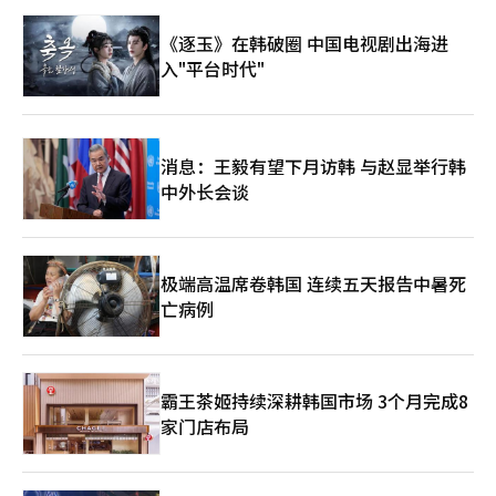
强调：“旅游振兴开发基金负担率的调整也将充分考虑行业的特殊
存为理由拒绝变革。 在2030年大阪综合度假村开业的前夕，韩国
性和经营条件，在实施令的制定过程中与行业持续协商推进。”
《逐玉》在韩破圈 中国电视剧出海进
赌场行业所需的不是区分胜负的政策，而是政府与业界共同提升竞
◆ 专家：需并行精细的制度设计与支持措施 专家们在对制度改善
争力的制度。良好的监管应是帮助行业更长久、更健康发展的监
入"平台时代"
方向表示认同的同时，也一致认为细节设计和现实对策的制定至关
管，而不是抑制行业的监管。※ 本报道经人工智能（AI）系统翻译
重要。 崔永培加川大学教授表示：“更新许可制度和转让、受让
与编辑。
的事前许可制度是考虑到有限业务权的公共性是必要的。”但他同
时指出：“基金负担应在充分审查外国人专用赌场的实际盈利能力
和负担能力后决定。”他还建议：“应建立一个将筹集的资金再投
消息：王毅有望下月访韩 与赵显举行韩
资于赌场产业的结构，并持续管理的专业组织和人员。” 金在浩
中外长会谈
仁荷工大学教授强调：“赌场产业的社会认知改善和投资环境的营
造政策应同时推进。”他指出：“规制与支持应保持平衡。” 方
极奉延世大学教授表示：“赌场作为特许性质的业务，定期检查合
格性引入更新许可制度和事前许可制度是可以充分考虑的。”他认
为：“从法律上看，这也是合理的制度。” 韩德焕济州岛旅游产
极端高温席卷韩国 连续五天报告中暑死
业科长表示：“济州岛通过制定条例和运营专业组织加强了管理与
亡病例
监督体系。”他指出：“如果推进基金负担的扩大，必须同时制定
加强产业竞争力和改善劳动环境等支持措施。” 郑光敏韩国文化
观光研究院研究员表示：“现行的累进基金体系设定于30年前，未
能充分反映高度产业增长的局限。”他强调：“随着2030年代日
霸王茶姬持续深耕韩国市场 3个月完成8
本大阪综合度假区的开业等东北亚竞争的加剧，必须合理重新设计
家门店布局
基金体系，创造有利于赌场产业发展的良性循环结构。” ◆ 行
业：应反映外国人专用赌场的经营现实 相反，行业方面担忧未考
虑外国人专用赌场经营环境的制度改革可能会对投资和就业造成负
担。 崔成旭韩国赌场业观光协会会长表示：“外国人专用赌场在