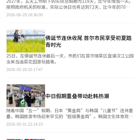
2027年，五天工作制下的实际总假期为119天，比今年增加一天。
按照政府机关的标准，实际公休日也将达到72天，比今年的70天
增加两天，三天以上的连休次数将从8次增加到10次。 6月29日，
2026-06-29 18:36:00
宇宙航天局（宇宙局）发布了作为我国日历制作标准的《2027年
历法要项》。 2027年日历中，标记为红色的政府公休日包括52个
星期日和24个国庆日、替代假日、劳动节、宪法纪念日等，总计
76天。 然而，春节（2月7日）、纪念日（6月6日）、光复节（8
佛诞节连休收尾 首尔市民享受初夏踏
月15日）、开天节（10月3日）均与星期日重合，因此实际的政府
青时光
公休日总数为72天，比今年的70天多出两天。 在实施五天工作制
的机构中，政府公休日72天加上52个星期六，总共可以休息124
25日，在佛诞节连休最后一天，市民们在首尔瑞草区盘浦汉江公园
天。然而，春节假期的第一天（2月6日）、劳动节（5月1日）、
汝矣岛油菜花田游玩踏青。
宪法纪念日（7月17日）、韩文日（10月9日）、圣诞节（12月25
2026-05-26 02:17:47
日）与星期六重合，因此实际的总假期为119天，比今年的118天
增加了一天。 根据五天工作制的标准，三天以上的连休总共有10
次。具体为：△1月1日至3日 △2月6日至9日 △2月27日至3月1日
△5月1日至3日 △7月17日至19日 △8月14日至16日 △9月14日至
中日假期重叠带动赴韩热潮
16日 △10月2日至4日 △10月9日至11日 △12月25日至27日。今
年的三天以上连休为8次，增加了两次。 主要传统节日包括：春节
在2月7日（星期日）、正月大满月在2月21日（星期日）、端午节
随着中国“五一”假期、日本“黄金周”与韩国“儿童节”连休重
在6月9日（星期三）、七夕在8月8日（星期日）、中秋节在9月15
叠，韩国旅游市场迎来罕见的“超级黄金周”。韩国文化体育观光
日（星期三）、寒食节在4月6日（星期二）。初伏在7月20日（星
部预计，此次假期期间将有约8万至9万名日本游客、10万至11万
2026-05-01 22:14:23
期二）、中伏在7月30日（星期五）、末伏在8月9日（星期一）。
名中国游客访问韩国。图为1日，在仁川国际机场入境大厅，外籍
※ 本报道经人工智能（AI）系统翻译与编辑。
游客在导游的带领下有序移动。