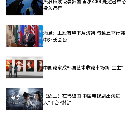
热浪持续侵袭韩国 首尔4000处避暑中心
投入运行
消息：王毅有望下月访韩 与赵显举行韩
中外长会谈
中国藏家成韩国艺术收藏市场新"金主"
《逐玉》在韩破圈 中国电视剧出海进
入"平台时代"