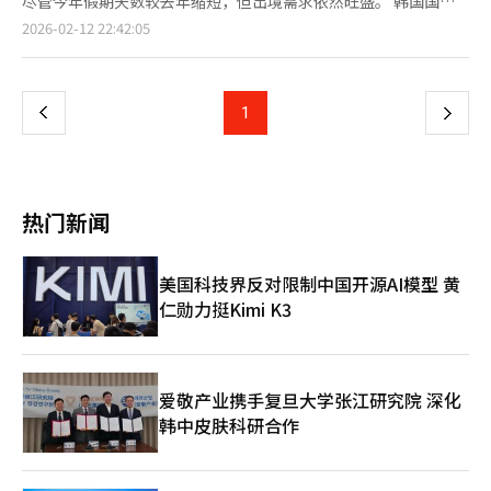
尽管今年假期天数较去年缩短，但出境需求依然旺盛。 韩国国土
办大型促销活动等方式，在游客入境阶段提前锁定消费需求。 此
交通部统计数据显示，从本月13日至18日为期6天的春节假期期
页
2026-02-12 22:42:05
外，围绕K-时尚、K-食品等内容打造体验型消费场景，并推出定制
间，预计共有约99.4万人次出境。按航线划分，旅客目的地主要集
化服务与特色商品，正成为吸引年轻游客及高端消费群体的重要方
中在东南亚、日本和中国等地。与去年相比，前往中国和美洲地区
一
式。免税店及大型商超渠道也通过伴手礼组合、专属优惠等方式强
的旅客数量显著增加，而东南亚地区则出现小幅下降。旅行社相关
化竞争力。 业内人士指出，随着自由行游客占比持续提升，外籍
负责人表示，由于今年假期较短，短途出境游需求明显上升，日本
上
1
下
游客愈发重视消费体验与内容本身，商业空间正逐渐成为旅游目的
和中国成为热门选择。 值得注意的是，虽然今年春节假期天数不
地的一部分。单纯依赖价格优惠已难以形成长期吸引力，提升服务
及去年长达10天的“超长连休”，但日均出境旅客数量预计将达到
一
质量与消费体验已成为行业共识。分析认为，在高油价背景下，短
22万人次，比去年春节假期日均客流量增加约3%。这意味着单位
途出行趋势短期内仍将持续，本轮“超级黄金周”不仅为韩国带来
时间内机场压力更大，可能面临航站楼通行拥堵。 此外，由于家
短期客流红利，也为其优化旅游结构、提升消费质量提供契机。
页
庭出游比例较高，机场停车难问题已提前显现。仁川国际机场方面
热门新闻
表示，春节假期期间的停车场预约车位已接近售罄，直至假期最后
一天几乎全部订满。有关部门提醒旅客尽量提前抵达机场，或优先
选择公共交通前往，以避免因停车问题影响行程。 另一方面，韩
美国科技界反对限制中国开源AI模型 黄
国文化体育观光部（以下简称文体部）和韩国旅游发展局近日发布
仁勋力挺Kimi K3
预测，在本月15日至23日的中国春节长假期间，访韩中国游客人
数日均有望同比增加44%，达19万人次。考虑到部分游客可能为
避开高峰在春节假期两周前提前访韩，访韩中国游客规模有望进一
步扩大。 文体部和旅游发展局预测，散客在访韩中国游客总数中
占比可能会超过70%。为此，两家机构正与京东、携程和微信支付
爱敬产业携手复旦大学张江研究院 深化
等中国平台展开合作，重点推广一日游产品、国内交通工具折扣
韩中皮肤科研合作
券、冬季活动以及春节主题旅游产品等。 为迎接大规模中国游客
的到来，旅游发展局和支付宝将在首尔明洞联合运营“欢迎活动
区”，提供中国游客拍照留念；济州国际机场将设“款待区”，向