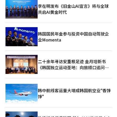
中国游客提供马年主题纪念品，并推广绿色旅游项目。
李在明发布《旧金山AI宣言》将与全球
共启AI黄金时代
韩国国民年金参与投资中国自动驾驶企
业Momenta
二十余年寻访安重根足迹 金月培新书
《韩国独立运动圣地：向旅顺口追问历
史》出版
韩中航线客运量大增成韩国航空业"香饽
饽"