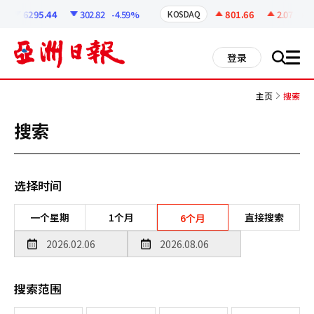
코
인
6295.44
302.82
-4.59%
801.66
2.07
+0.2
KOSDAQ
정
보
all
登录
搜
men
索
主页
搜索
搜索
选择时间
一个星期
1个月
直接搜索
6个月
搜索范围