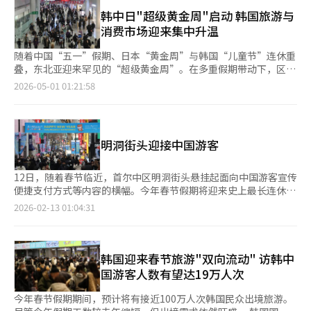
韩中日"超级黄金周"启动 韩国旅游与
消费市场迎来集中升温
随着中国“五一”假期、日本“黄金周”与韩国“儿童节”连休重
叠，东北亚迎来罕见的“超级黄金周”。在多重假期带动下，区域
内出行与消费需求集中释放，韩国作为近距离热门旅游目的地，赴
2026-05-01 01:21:58
韩外籍游客显著增加，成为本轮客流与消费增长的主要受益者之
一。 据中国交通运输部预测，今年“五一”假期跨区域人员流动
量将达到约15.2亿人次，创历史新高。尽管国际油价上涨导致部分
出境游需求转向国内长线旅游，但整体出行热度依然维持高位。与
明洞街头迎接中国游客
此同时，日本“黄金周”最长可达8天，旅行社预计约八成日本出
境游客将选择韩国等亚洲近距离目的地。 在此背景下，赴韩外籍
游客明显增加。业内预计，假期期间中国、日本赴韩游客规模将达
12日，随着春节临近，首尔中区明洞街头悬挂起面向中国游客宣传
到约20万人次，首尔在多个旅游平台搜索与预订榜单中位居前列。
便捷支付方式等内容的横幅。今年春节假期将迎来史上最长连休
与此同时，高油价推动短途出行趋势持续扩大，韩国国内旅游需求
（15日至23日）。据文化体育观光部和韩国旅游发展局预测，在
2026-02-13 01:04:31
同步升温，带动酒店及度假村预订增加。韩国政府也正通过增加济
此次春节假期期间访韩的中国游客人数最多可达19万人次，较去年
州、釜山等地航线及旅游供给，推动客流向非首都地区分散。 伴
春节期间的日均水平增长约44%。
随客流增长，韩国流通业也迎来重要“窗口期”。各大百货、免税
店及零售企业纷纷加大布局力度，从以往单一价格促销转向“购物
韩国迎来春节旅游"双向流动" 访韩中
+体验”综合策略，通过整合商业设施与文化内容提升消费吸引
国游客人数有望达19万人次
力。 部分企业依托大型商业综合体，将购物、娱乐及观光资源相
结合，以延长游客停留时间；同时全面引入多元移动支付方式，提
今年春节假期期间，预计将有接近100万人次韩国民众出境旅游。
高外籍游客消费便利性。也有企业通过在机场发放购物优惠券、举