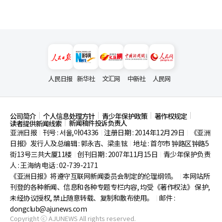
人民日报
新华社
文汇网
中新社
人民网
公司简介
个人信息处理方针
青少年保护政策
著作权规定
新闻稿件投诉负责人
读者提供新闻线索
亚洲日报
刊号 : 서울,아04336
注册日期 : 2014年12月29日
《亚洲
|
|
|
日报》发行人及总编辑 : 郭永吉、梁圭铉
地址 : 首尔市
钟路区钟路5
|
街13号三共大厦11楼
创刊日期 : 2007年11月15日
青少年保护负责
|
|
人 : 王海纳 电话 : 02-739-2171
《亚洲日报》将遵守互联网新闻委员会制定的伦理纲领。
本网站所
|
刊登的各种新闻、信息和各种专题专栏内容, 均受《著作权法》
保护,
未经协议授权, 禁止随意转载、复制和散布使用。
邮件 :
|
dongclub@ajunews.com
Copyright ⓒ AJUNEWS All rights reserved.