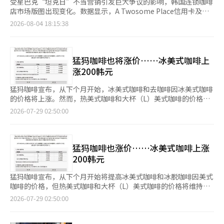
受星巴克“坦克日”不当营销引发巨大争议的影响，韩国连锁咖啡
店市场版图出现变化。数据显示，A Twosome Place信用卡及借
记卡月度结算金额已连续三个月超过星巴克，平价咖啡品牌Mega
2026-08-04 18:15:38
MGC单月交易金额也逼近1000亿韩元大关，上升势头明显。 4
日，AI数据企业IGA Works发布数据显示，上月A Twosome
Place信用卡及借记卡交易额达1170.5亿韩元（约合人民币5.5亿
元），高出星巴克韩国（1100.6亿韩元）约70亿韩元，自5月起已
猛犸咖啡也将涨价……冰美式咖啡上
连续第三个月在交易额上超过星巴克，也是近三年来首次实现连续
涨200韩元
领先。 A Twosome Place自去年5月单月交易额超过1000亿韩元
大关后，截至上月已连续15个月保持千亿以上的销售规模。今年5
猛犸咖啡宣布，从下个月开始，冰美式咖啡和去咖啡因冰美式咖啡
月，A Twosome Place交易额为1236.5亿韩元，高于星巴克的
的价格将上涨。然而，热美式咖啡和大杯（L）美式咖啡的价格将
1211.9亿韩元。6月双方差距进一步扩大，A Twosome Place达到
维持不变。 猛犸咖啡在28日表示，从下个月11日起，冰美式咖啡
2026-07-29 02:50:00
1206.8亿韩元，而星巴克仅为1003.9亿韩元，单月差距扩大至约
和去咖啡因冰美式咖啡的价格将各上涨200韩元。 因此，冰美式咖
203亿韩元。 5月至7月累计交易额方面，A Twosome Place共实
啡小杯（S）价格将从1200韩元上涨至1400韩元，中杯（M）价格
现3613.8亿韩元，领先星巴克约298亿韩元，优势进一步巩固。 业
将从1600韩元上涨至1800韩元。去咖啡因冰美式咖啡小杯价格将
内普遍认为，此轮市场变化与星巴克“坦克日”营销争议密切相
从1900韩元上涨至2100韩元，中杯价格将从2300韩元上涨至2500
猛犸咖啡也涨价……冰美式咖啡上涨
关。今年5月18日，星巴克发起名为“坦克日”促销活动，由于当
韩元。 相比之下，基本热美式咖啡和冰·热美式咖啡大杯（L）价
200韩元
天正值韩国5·18民主化运动纪念日，促销活动中的文案宣传语被
格将保持不变。 猛犸咖啡表示，原材料价格和各项费用的上涨是
指影射并贬低民主化运动人士，引发舆论强烈谴责，星巴克品牌形
价格调整的原因。猛犸咖啡相关人士表示：“尽管原材料成本上
猛犸咖啡宣布，从下个月开始将提高冰美式咖啡和冰脱咖啡因美式
象一落千丈。 争议持续发酵，星巴克的单周交易额及手机应用新
涨，我们一直在内部吸收涨价因素，以尽量减轻顾客负担。”他还
咖啡的价格，但热美式咖啡和大杯（L）美式咖啡的价格将维持不
增下载量双双下滑。不过，星巴克近期已出现恢复势头。7月交易
表示：“最近国际局势不稳和各项费用持续上涨，不得不进行价格
变。 猛犸咖啡于28日表示，从下个月11日起，冰美式咖啡和冰脱
2026-07-29 02:50:00
额环比增长9.6%，A Twosome Place则下滑3%，双方差距有所
调整。” 自助点餐方式也将进行部分调整。之前选择美式咖啡后
咖啡因美式咖啡的价格将各上涨200韩元。 因此，冰美式咖啡小杯
缩小。 市场普遍认为，A Twosome Place能否继续保持领先地
再选择热或冰的方式，今后将分别设立热美式咖啡和冰美式咖啡的
（S）价格将从1200韩元上涨至1400韩元，中杯（M）价格将从
位，星巴克是否能够重新夺回韩国咖啡市场交易额冠军宝座，仍有
菜单。原有的“加浓美式咖啡”菜单将结束，顾客如需加浓，可在