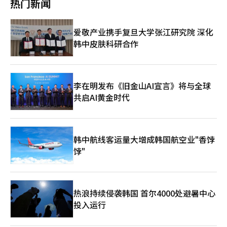
热门新闻
众多合作企业和小商户将受到连锁影响。应制定紧急对策，保护合
因此未对成熟工艺价格上涨的传闻发表评论。台积电一直表示，价
以现金方式筹集。已经签订合同或即将支付尾款的实际需求者，如
作方的款项和入驻企业，确保员工的就业稳定。市场经济虽然重视
格政策是根据战略而非机会决定，并与客户紧密合作以提供价值。
果贷款额度低于预期，将不得不重新制定资金计划。 尤其是置换
原则，但国家也有责任尽量减少社会冲击。 此次Homeplus事件向
※ 本报道经人工智能（AI）系统翻译与编辑。
需求因现有住房的出售与新住房的购买时间相互交织，可能导致连
爱敬产业携手复旦大学张江研究院 深化
我们社会提出了重要问题。私募基金有权收购企业，但也应承担相
锁交易的延误。如果原本打算购买现有住房的买家因贷款不足而推
应的责任。如果短期收益的财务手段损害了企业的未来竞争力，并
韩中皮肤科研合作
迟合同，可能会影响到更高层次的交易，导致交易周转速度减缓。
给众多利益相关者带来损失，市场的信任必然会崩溃。企业是人与
贷款依赖度较高的中低价市场也将直接受到影响。政府的监管已经
产业、地方经济紧密相连的社会资产。 剩下的时间不多了。大股
大幅减少了高价住房的贷款能力，此次措施将进一步加大15亿韩元
东MBK和债权人应停止责任争论，提出切实的解决方案。如果忽视
以下实际需求市场的资金筹措负担。 首尔江北区美雅洞的一家房
拯救Homeplus的最后机会，此次事件将不仅仅是企业重生失败的
地产中介表示：“江北地区实际需求比例较高，受贷款监管影响的
李在明发布《旧金山AI宣言》将与全球
案例，更将成为韩国私募基金行业信任崩溃的典型案例，长久被人
可能性很大。前来查看5亿至7亿韩元的公寓的客户大多是以住房抵
共启AI黄金时代
铭记。
押贷款为前提制定资金计划的，如果额度降至3亿韩元，就需要筹
集更多自有资金。与其立即放弃合同，客户更倾向于‘再等等’的
观望态度会增多。” 市场上也有人提到，实际需求的贷款能力降
低，可能会出现所谓的“气球效应”，即原本考虑在首尔外圈或京
韩中航线客运量大增成韩国航空业"香饽
南地区购房的需求，转向相对进入门槛较低的外圈地区。 即使如
饽"
此，资金筹措困难的实际需求者可能会推迟购房，留在租赁市场。
最近，首尔等首都圈的租赁房源减少和续租合同增加，导致租赁市
场供需不安，因此如果购房待命的需求流入租赁市场，租金上涨的
压力可能会进一步加大。 金仁满金仁满房地产经济研究所所长表
示：“由于贷款不足而无法购房的需求最终只能转向租赁或月租市
热浪持续侵袭韩国 首尔4000处避暑中心
场。被挤出首尔的需求可能会流向相对价格负担较低的地区，如富
投入运行
川、始兴、安山、仁川、乌山、阳州等。这将导致买卖市场的监管
影响到首都圈外圈及租赁市场，进一步加大市场的不安。” 南赫