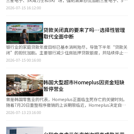
三星电子、SK海力士和SK广场，强制清算恐慌加剧三星电子、SK
据当地消费特征和区域商业特点进行战略性开店，进一步加大对东
倍，7-Eleven中国游客消费额激增96倍，欧利芙洋（Olive
海力士和SK广场等四只股票的信用余额达到11兆2837亿韩元，占
2026-07-15 16:12:00
南亚市场的攻势。BBQ目前在57个国家运营着800多家海外门店。
Young）瑞山门店外籍游客销售额也增长2.5倍。 济州方面，在中
韩国综合股价指数整体信用融资的41.1%，因此在进一步下跌的情
BBQ相关人士表示：“我们正在以河内和胡志明市的核心商业区为
国邮轮停靠期间，GS25中国游客消费额增长45.9%，7-Eleven增
况下，连锁反应的强制平仓风险加大。本月以来，半导体和人工智
中心，持续扩大品牌据点，进一步巩固在越南的业务基础。未来，
长19%，Olive Young西归浦门店销售额增长94%，接近翻倍。这
能大型股暴跌20%至30%，韩国综合股价指数也经历了三次约8%
我们将继续围绕主要城市的战略商业区提升品牌竞争力，持续拓展
一趋势显示，外籍游客消费正从传统购物场所扩展至便利店、美妆
的大幅下跌，个人投资者的损失加剧。本月的强制平仓规模达到
贷款关闭真的要来了吗…选择性管理
东南亚市场。”※ 本报道经人工智能（AI）系统翻译与编辑。
店等日常生活消费渠道。 百货店方面，今年上半年，乐天百货釜
4520亿韩元，日均超过500亿韩元，是上半年平均水平的两倍，13
取代全面中断
山总店、乐天购物中心东釜山店外籍游客销售额同比分别增长
日的急剧下跌引发了进一步强制清算的可能性。证券界认为，韩国
125%和150%，新世界百货Centum City店增长约226%。业内认
综合股价指数能否守住6500点将成为未来反弹的分水岭，尽管当
银行业的家庭贷款年度目标已基本消耗殆尽，导致下半年“贷款关
为，外籍游客消费正逐步从首尔核心商圈向地方主要商圈扩散。
天外资和机构进行了低价买入，韩国综合股价指数反弹了0.73%，
闭”的担忧加剧。主要银行减少住房抵押贷款额度，并陆续停止贷
这一变化与外籍游客赴地方旅游人数持续增加密切相关。韩国机场
但波动性依然较高。◆主要报告▷SK海力士业绩展望下调，未来
款招募，令新贷款窗口可能完全关闭的担忧不断蔓延。14日金融界
2026-07-15 00:16:00
公社数据显示，今年1至5月，经金海、济州、大邱、清州和襄阳五
证券“第二季度营业利润预期下调12%”-未来资产证券和韩国投
消息称，今年金融监管机构设定的家庭贷款增长率目标为：国民银
大地方机场入境的外籍游客达157万人次，同比增长42%，创同期
资证券根据内存价格预期的现实化，接连下调了SK海力士今年和
行0.59%，新韩银行、哈拿银行和NH农协银行0.70%，我们的银
历史新高，增幅远高于首都圈机场的水平（17%）。随着国际航线
明年的业绩预测。-由于长期供应合同（LTA）比例扩大和HBM销
行0.71%。据悉，银行与金融监督院协调的年度目标剩余金额仅约
陆续恢复、邮轮停靠港不断增加，外籍游客的活动范围正持续扩
售结构的影响，第二季度营业利润预计将低于市场共识。-不过，
9500亿韩元。然而，业内普遍认为，银行业整体同时停止住房贷
韩国大型超市Homeplus因资金短缺
大。 旅游平台数据也印证了这一趋势。携程集团数据显示，今年7
此次业绩调整被认为是由于合同结构变化而非行业恶化，HBM主
款和信用贷款的“全面关闭”可能性较低。因为现有贷款的偿还将
暂停营业
至8月旅游旺季期间，外籍游客在韩国国内铁路预订量同比增长约
导的结构性增长和供应不足的趋势依然有效。-证券公司维持目标
产生额外的处理能力，各银行的剩余额度和产品的增长速度也不
161%。其中，首尔至大田线路增幅最为突出，达1840%；首尔至
股价（未来资产420万韩元、韩国投资380万韩元）和投资评级，
同。因此，简单将剩余目标金额9500亿韩元解读为新贷款可能金
曾是韩国零售业的代表，Homeplus正面临生死存亡的关键时刻。
全州增长989%，首尔至江陵增长415%，首尔至庆州增长300%。
预计中长期业绩增长趋势将持续。◆市场收盘后（14日）主要公告
额并不准确。因此，银行们选择不一口气关闭贷款窗口，而是通过
随着7月20日重整程序撤销的上诉期限临近，Homeplus决定自13
携程目前正与加平小法国村、南怡岛、济州等地方旅游景点合作推
▷凯姆制药，10亿韩元第三方配售增资▷纽因特克，30亿韩元第
不同的产品、额度和接收渠道进行分层管理，这被称为“选择性配
日起因运营资金枯竭而暂时停止所有超市营业。由于无法支付商品
2026-07-13 23:16:00
出旅游产品，并加强与釜山市、庆尚北道及忠清南北道等地方政府
三方配售增资▷韩美半导体第二季度营业利润1303亿韩元◆基金
给”。国民银行、新韩银行、哈拿银行和农协银行在限制通过贷款
款项、电费及设施维护费，关闭门店的决定引发了对韩国零售业现
的旅游推广合作。 面对旅游动线变化，韩国零售企业也在加快布
动态（截至13日，不包括ETF）国内股票型 -75亿韩元海外股票型
招募人进行的新申请的同时，仍然开放部分营业网点或非面对面申
状及企业管理责任与私募基金角色的深思。法院已决定撤销重整程
局。GS25针对暑期中国游客推出微信支付汇率优惠及银联即时折
-174亿韩元◆今日（周三）主要日程中国-国内生产总值增长率
请。各银行的应对措施也各不相同。国民银行最近将用于购房的住
序，如果在20日前未能筹集到2000亿韩元的运营资金，
扣活动；百货店则扩大人工智能（AI）实时翻译服务和全球支付系
（第二季度）、工业生产（6月）、零售销售（6月）、固定资产投
房抵押贷款额度从最高6亿韩元减少至3亿韩元。我们的银行将透支
Homeplus将面临清算的可能性加大。 Homeplus的危机不仅是单