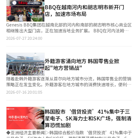
1600韩元上涨至1800韩元。冰脱咖啡因美式咖啡小杯价格将从
待进一步观察。 平价咖啡也继续保持高速增长，Mega MGC咖啡上
点美式咖啡后选择额外选项。 另外，Mega MGC咖啡在上个月19
1900韩元上涨至2100韩元，中杯价格将从2300韩元上涨至2500韩
BBQ在越南河内和胡志明市新开门
月交易额达到982.1亿韩元，环比增长1.6%，距离单月千亿韩元大
日已将“哈尔美咖啡”系列三种产品的价格上涨200韩元，而The
元。 而基础热美式咖啡和冰·热美式咖啡大杯（L）价格将保持不
店，加速市场布局
关仅一步之遥，成为韩国咖啡市场新的王者。另一平价连锁品牌
Venti在5月29日将除美式咖啡外的主要菜单价格上涨了100至500
变。 猛犸咖啡表示，原材料价格和各项费用的上涨是价格调整的
Paik’s Coffee上月交易额维持在245亿韩元左右，与前一个月基
韩元。此前在3月，Banapresso和Brewda咖啡也对去咖啡因和冷
原因。猛犸咖啡相关人士表示：“尽管原材料成本上涨，我们一直
Genesis BBQ集团在越南北部的河内和南部的胡志明市核心商业区
本持平。 业内分析指出，A Twosome Place以及低价咖啡品牌近
萃等部分菜单进行了涨价。※ 本报道经人工智能（AI）系统翻译与
在内部吸收涨价因素，以尽量减轻顾客负担。”并指出：“近期国
相继推出大型门店，正在加速当地业务扩展。 BBQ在河内法姆班
年来一直保持稳定增长，而此次星巴克品牌信任度受损及部分消费
编辑。
际局势不稳和各项费用持续上涨，不得不进行价格调整。” 自助
东地区开设了50平方米的“BBQ绿色星店”，并在胡志明市第七
2026-07-27 20:24:00
者流失，加速了韩国咖啡连锁市场竞争格局的重塑。随着消费需求
点餐方式也将进行部分调整。过去选择美式咖啡后再选择热·冰的
区富美兴新城开设了45平方米（84个座位）的“BBQ美德店”，
持续分化以及品牌竞争不断升级，韩国咖啡市场的头部竞争今后或
方式，今后将分别设立热美式咖啡和冰美式咖啡的菜单。原有
以及在第一区阮太福街开设了35平方米（48个座位）的“BBQ太
将更加激烈。
的“加浓美式咖啡”菜单将结束，想要加浓的顾客可以在点美式咖
福店”。 此次开店使BBQ在越南主要城市河内和胡志明市的核心
啡后选择额外选项。 此外，Mega MGC咖啡在上个月19日将“哈
商业区之间建立了门店网络。特别是在胡志明市，自今年5月在代
外籍游客涌向地方 韩国零售业掀
尔美咖啡”系列的三种产品价格各上涨200韩元，而The Venti在5
表性餐饮商业区潘西龙推出南部首家门店以来，约两个月内连续开
起"地方营销战"
月29日将除了美式咖啡外的主要菜单价格上涨了100至500韩元。
设了第二和第三家门店，迅速扩大南部市场的布局。 新开设的门
此前在3月，Banapresso和Breuda咖啡也对部分菜单如脱咖啡因
店均位于各地区的主要商业和居住中心。河内的绿色星店位于中上
随着赴韩外籍游客逐渐从首尔向地方城市分流，韩国零售业的营销
和冷萃咖啡进行了涨价。※ 本报道经人工智能（AI）系统翻译与编
层住宅小区和商业设施密集的法姆班东生活圈中心，凭借门店前的
策略正在发生变化。外籍游客在地方城市的消费快速增长，便利
辑。
广场和良好的可达性，旨在吸引家庭客户和当地居民的需求。 胡
店、美妆店和百货店纷纷推出支付优惠和地区定制促销，加快布局
2026-07-16 20:01:05
志明市的第二家门店BBQ美德店位于富美兴新城，这是一个外籍居
外籍游客消费市场。 据韩国流通业界15日消息，今年上半年，外
民和高收入消费群体聚集的规划城市，具备稳定的餐饮需求。胡志
籍游客在地方便利店的消费增长尤为明显。连锁便利店GS25数据
明市的第三家门店BBQ太福店则位于边坦市场和游客街附近的旅游
显示，通过支付宝和微信支付完成的外籍游客消费额大幅攀升。其
韩国股市‘借贷投资’41%集中于三
和商业中心，目标是国内外游客及当地上班族的流动人群。 新开
中，釜山莲堤区同比增长10倍，大邱南区增长9倍，江原道三陟增
星电子、SK海力士和SK广场，强制清
门店将推出黄金橄榄鸡（黄金炸鸡）、调味鸡（秘密酱鸡）以及东
长6倍；釜山水营区、海云台区以及江原道束草等地也增长3倍，庆
算恐慌加剧
南亚地区限定的UFO鸡等代表性鸡肉菜单。同时，还提供炒年糕、
州和济州西归浦同样增幅明显。 值得关注的是，邮轮旅游带来的
杂菜、泡菜炒饭等韩式菜单，以及比萨、鸡肉汉堡、沙拉等多样化
消费拉动效应更为突出。近日，约1500名中国游客乘国际邮轮首
◆亚洲经济主要新闻▷韩国综合股价指数‘借贷投资’41%集中于
的餐食选择。 目前，BBQ在越南运营着40多家门店，计划继续根
次抵达忠清南道瑞山后，当地GS25门店外籍游客销售额增长超过7