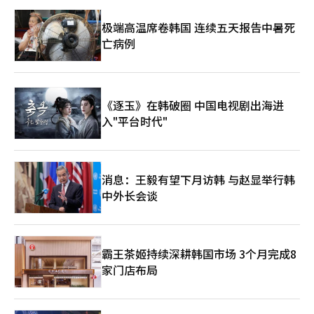
宇我们的银行房地产研究院表示：“根据银行贷款总量管理，住房
抵押贷款额度缩减的趋势预计将持续。在贷款依赖度较高的首尔中
极端高温席卷韩国 连续五天报告中暑死
低价区域及首都圈大部分地区，部分交易可能会出现放缓，但由于
亡病例
资产市场内流动性充足以及租赁房源不足，部分租户转向购房的情
况仍需观察，以免出现大幅下跌。”※ 本报道经人工智能（AI）系
统翻译与编辑。
《逐玉》在韩破圈 中国电视剧出海进
入"平台时代"
消息：王毅有望下月访韩 与赵显举行韩
中外长会谈
霸王茶姬持续深耕韩国市场 3个月完成8
家门店布局