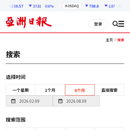
코
인
6258.57
37.81
-0.6%
798.8
2.87
-0.36%
KOSDAQ
정
보
all
登录
搜
men
索
主页
搜索
搜索
选择时间
一个星期
1个月
直接搜索
6个月
搜索范围