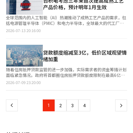
台积电考虑三年来首次提高成熟工艺
统，引入中国线上平台，并推出针对不同国家游客的定制促销，以
资（6月）美国-生产者物价指数（6月）、纽约联储指数（7月）、
新额度降低至5000万韩元，农协银行则限制在年收入的50%以
一企业的失败，而是涉及全国数万名员工、合作企业、供应商及入
产品价格，预计明年1月生效
提升外籍游客的购物便利性。业内人士认为，随着外籍游客持续流
美联储褐皮书※ 本报道经人工智能（AI）系统翻译与编辑。
内。相对而言，企业银行和部分地方银行仍维持信用贷款的规定。
驻小商户生计的社会性问题。一家大型超市的关闭将对周边商业和
向地方，韩国零售业的竞争正从首尔进一步延伸至全国各地。
同一借款人选择不同银行的不同产品和渠道，贷款的可能性也会有
地方经济造成连锁冲击。因此，此次事件需要所有利益相关者以负
全球范围内的人工智能（AI）热潮推动了成熟工艺产品的需求，包
所不同。问题在于，如果各银行设置不同的门槛，可能会导致需求
责任的态度寻找解决方案。 此次危机的核心在于大股东MBK
括电源管理半导体（PMIC）和电力半导体，全球最大的代工厂台
相对充裕的金融公司吸引更多客户。一家银行收紧贷款后，需求可
Partners的经营方式。MBK在2015年以超过7万亿韩元的资金收购
积电正在考虑提高成熟工艺产品的价格。 根据7月13日《台湾经济
2026-07-13 20:16:00
能转向另一家银行，而该银行也可能随之加强限制，形成连锁反
了Homeplus，但在很大程度上依赖于以被收购企业资产为担保的
日报》的报道，多家半导体设计公司最近收到台积电的通知，计划
应。实际上，本月农协银行的贷款招募人处理量已被耗尽。部分互
借贷收购（LBO）方式筹集资金。此后，MBK陆续出售门店和物流
提高成熟工艺的价格。涨幅将根据客户和产品类别的不同而有所不
联网银行的信用贷款申请激增，出现了上午就结束接收的“开放
中心，其中一些通过售后回租（Sale and Leaseback）方式运
同，预计将于明年1月开始实施。成熟工艺通常指28纳米（㎚）及
跑”。银行业被挤出的需求可能转向第二金融领域，形成气球效
营。虽然短期内获得了现金，但长期来看却削弱了稳定的收益基
以上的工艺，意味着经过一段时间后技术和良率稳定的半导体制造
贷款额度缩减至3亿，低价区域观望情
应。金融委员会表示，上个月第二金融领域的家庭贷款增加了
础。 更大的问题在于，在此期间，零售业的格局发生了彻底变
工艺。 台积电自新冠疫情以来首次提高成熟工艺价格。具体的涨
绪加重
7000亿韩元，增幅较上月的3000亿韩元有所扩大。下半年，这种
化。Coupang和Naver Shopping等电商企业积极投资物流和数字
幅将在今年第四季度确定，业内预计涨幅为个位数。 价格上涨的
趋势可能会持续。银行业整体不会同时关闭，而是先耗尽目标的银
化转型，重塑市场。其他竞争对手也投入巨资增强在线竞争力。然
趋势最早出现在先进工艺中。由于台积电的先进工艺生产能力持续
随着住房抵押贷款监管的进一步加强，实际需求者的资金筹措计划
行和增长迅速的产品将提高门槛，随后需求集中在其他银行的情况
而，Homeplus因巨额的利息和租金负担而无法积极进行未来投
处于供不应求状态，3纳米（㎚）等主要工艺的价格相继上涨，成
面临紧急情况。政府将首都圈住房抵押贷款额度限制在最高6亿韩
可能会反复出现。
资。只专注于眼前的财务改善，导致失去了未来的增长动力，代价
熟工艺的价格也开始跟随上涨。 业内人士认为，AI半导体的需求已
元后，KB国民银行又将住房购置贷款额度降低至3亿韩元。市场预
页
2026-07-09 23:20:00
十分沉重。 对于“MBK责任论”，MBK声称其通过购买次级债券
经从图形处理器（GPU）和高性能计算（HPC）等先进工艺领域扩
计，贷款依赖度较高的中低价住房市场将受到直接影响，置换需求
等方式提供了数千亿韩元的支持。然而，市场的反应却冷淡。如果
展到周边的电源管理半导体和电力半导体等成熟工艺领域。 自今
的萎缩和租赁市场的不安也可能蔓延。 据行业消息，KB国民银行
一
大部分支持是贷款或担保性质，这与投资者为企业未来负责任地投
年上半年以来，除了台积电以外的代工厂也相继提高了成熟工艺的
将于10日起将首都圈及监管区域的住房购置贷款最高额度从6亿韩
入资本的性质截然不同。 当然，不能将所有责任归咎于MBK。零
价格，封装和测试公司也在涨价，导致芯片生产成本不断上升。因
元缩减至3亿韩元。虽然移居贷款、团体贷款和政策金融产品等不
上
1
下
2
3
4
售环境的急剧变化和消费模式的转变也是导致Homeplus困难的因
此，许多半导体设计公司也提高了芯片价格。 业内人士表
受影响，但普通购房者的资金筹措条件将更加困难。 市场上也出
素。然而，收购企业的投资者应对企业的增长和可持续性负责，这
示：“代工和封装、测试成本持续上涨，芯片价格也不得不上
现了对银行自主贷款管理全面启动后，实际需求者的资金筹措环境
一
是市场经济的基本原则。在收购过程中期待收益，而在危机情况下
涨”，“客户也会将增加的成本转嫁给下游公司。”他进一步指
可能比预期更快收紧的担忧。 预计最直接受到影响的是希望出售
推卸责任的做法与负责任的资本主义相去甚远。 政府和金融界也
出，“这将引发连锁反应”，并对半导体通货膨胀的扩大表示担
现有住房并迁入新房的置换需求。由于现有住房的出售款与住房抵
不应将此次事件视为单一企业的失败。如果Homeplus走向清算，
页
忧。 台积电在即将于16日举行的业绩说明会前，已进入沉默期，
押贷款结合用于新房的尾款筹措，贷款额度减半后，缺口资金需要