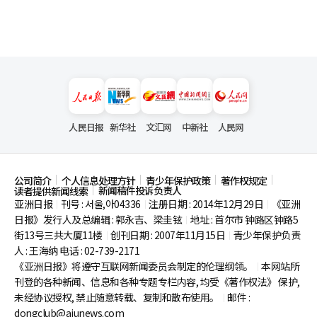
人民日报
新华社
文汇网
中新社
人民网
公司简介
个人信息处理方针
青少年保护政策
著作权规定
新闻稿件投诉负责人
读者提供新闻线索
亚洲日报
刊号 : 서울,아04336
注册日期 : 2014年12月29日
《亚洲
|
|
|
日报》发行人及总编辑 : 郭永吉、梁圭铉
地址 : 首尔市
钟路区钟路5
|
街13号三共大厦11楼
创刊日期 : 2007年11月15日
青少年保护负责
|
|
人 : 王海纳 电话 : 02-739-2171
《亚洲日报》将遵守互联网新闻委员会制定的伦理纲领。
本网站所
|
刊登的各种新闻、信息和各种专题专栏内容, 均受《著作权法》
保护,
未经协议授权, 禁止随意转载、复制和散布使用。
邮件 :
|
dongclub@ajunews.com