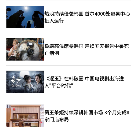
示：“预计从第二季度开始，新作发布的成果将推动外部增长和盈
利能力的提升，结合自有成本优化和支付手续费率等有利外部环境
热浪持续侵袭韩国 首尔4000处避暑中心
变化，盈利能力将逐步改善。” Netmarble今年的业绩走势将更
投入运行
多依赖于新作的长期运营表现。全球同步发布和多平台策略虽能扩
大用户基础，但各国用户行为和平台收费结构的差异也增加了运营
难度。Netmarble能否在地区更新和成本优化上协调一致，将是
盈利能力改善的关键。 金炳圭表示：“今年是多种类型和全球IP基
础新作陆续发布的重要时期，我们将专注于稳定推出具有市场竞争
极端高温席卷韩国 连续五天报告中暑死
力的新作，确保在全球市场的可持续增长动力。”※ 本报道经人
亡病例
工智能（AI）系统翻译与编辑。
《逐玉》在韩破圈 中国电视剧出海进
入"平台时代"
霸王茶姬持续深耕韩国市场 3个月完成8
家门店布局