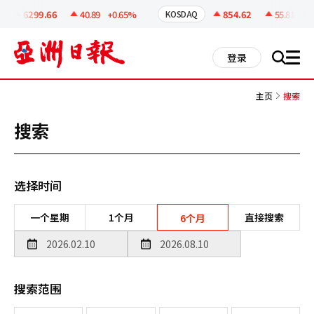
코
인
6299.66
40.89
+0.65%
854.62
55.81
+6.
KOSDAQ
정
보
all
登录
搜
men
索
主页
搜索
搜索
选择时间
一个星期
1个月
直接搜索
6个月
搜索范围