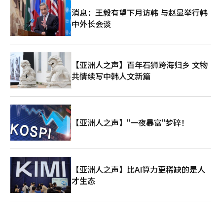
消息：王毅有望下月访韩 与赵显举行韩
中外长会谈
【亚洲人之声】百年石狮跨海归乡 文物
共情续写中韩人文新篇
【亚洲人之声】"一夜暴富"梦碎！
【亚洲人之声】比AI算力更稀缺的是人
才生态