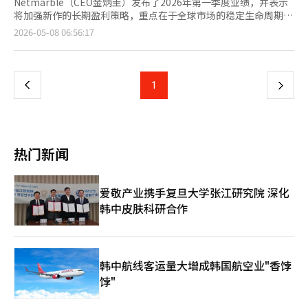
Netmarble（CEO金炳圭）发布了2026年第一季度业绩，并表示
将加强新作的长期盈利策略，重点在于全球市场的稳定生命周期
（PLC），而非短期收入最大化。 Netmarble在2026年第一季度
页
2026-05-08 06:56:17
的合并收入为6517亿韩元，营业利润为531亿韩元，净利润为
2109亿韩元。与去年同期相比，收入增长4.5%，营业利润增长
一
6.8%。净利润因HYBE股票处置等资产出售的影响，增长了
163%。 第一季度的业绩主要受到新作效果的限制。《石器时代：
上
1
下
养成》和《七大罪：起源》于3月发布，尽管销售反映时间较短，
但分别占第一季度收入的3%。Netmarble认为这两款作品已在市
一
场上稳定落地。 金炳圭在业绩发布电话会议中表示：“《七大
罪：起源》和《梦境：星际潜水》在多个国家的多平台同步发布，
页
超前收入最大化的策略不如稳定的长期PLC对公司更有利。” 新作
热门新闻
的运营方向也将围绕长期稳定展开。金CEO指出：“不同平台的游
戏玩法和成长方式各异，目前主要集中在用户流入的国家和平台，
进行长期用户稳定的更新。” 关于自有支付的扩展，金CEO持谨
爱敬产业携手复旦大学张江研究院 深化
慎态度。他表示：“自有支付的比例受平台特性、市场手续费政策
韩中皮肤科研合作
和游戏类型等三大因素影响，单纯为了提高营业利润而引入自有支
付并不一定能转化为用户支付。” 不过，他承认减轻手续费负担
的必要性，表示：“我们充分意识到，降低波动性费用的手续费符
合股东利益。” Netmarble预计第二季度新作效果将显著体现。
本月将启动《权力的游戏：王座之路》在亚洲地区的发布，6月将
韩中航线客运量大增成韩国航空业"香饽
推出《魔法：附魔》。下半年还计划依次发布《我独自升级：因
饽"
果》、《香格里拉前线：七大强种》、《项目章鱼》、《恶魔之
心》和《项目伊西斯》等五款新作。 Netmarble CFO都基旭表