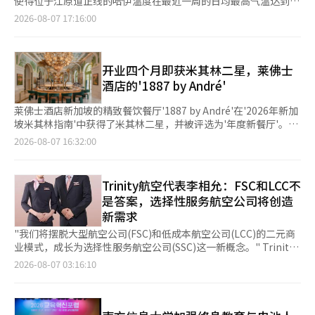
使得位于江原道正线的哈伊温度在最近一周的日均最高气温达到了
福利待遇。此外，百货商店的消费是为员工和主要客户购买礼品的
的法人卡使用记录并非最新资料，而是过去的资料，原因是“最新
预计最大瞬时风速为每秒55米，奄美的预期浪高为11米，冲绳为
30.9度。气象厅的自动气象观测设备（AWS）显示，该地区的气温
2026-08-07 17:16:00
费用，海外使用情况则是在出差过程中产生的。公司反驳称，报道
资料的保密性非常严格”。对于与新东国韩阳精密董事长、前韩美
10米。预计到8日上午，冲绳、奄美及九州南部的24小时降水量将
比全国最高气温低了8度以上，凸显了高原地形的气温差异。 根据
中使用的资料缺乏后续退款或消费取消的记录，存在不完整性。
制药副社长任钟浩等人一起举报的猜测，他也全面否认。金前代表
达到200毫米。奄美地区预计在7日晚上之前，冲绳本岛则在8日上
气象厅在哈伊温度山丘停车场（江原道正线郡沙北邑）安装和运营
同时，韩美集团警告称：“一些来源不明的资料正在市场上流传，
表示：“我认识新董事长，但大约一年前才第一次见面，讨论了韩
午之前将出现强降水带，导致暴雨灾害风险急剧增加。 正值夏季
的自动气象观测设备（AWS）数据，从7月31日至8月6日，哈伊温
目的是侮辱或诽谤特定大股东，这些资料可能构成名誉侵害。”
美如何正常化的问题”，并强调此次举报并非代表特定股东的利
假期的冲绳，由于台风的影响，交通几乎停滞。根据《日本经济新
度的日最高气温平均为30.9度。 同一时期，记录全国最高气温的庆
开业四个月即获米其林二星，莱佛士
当天，金前代表全面否认与新东国会长等特定势力的关联。他表
益。他表示：“这是为了讨论韩美制药集团的合规经营和经营正常
闻》的报道，7日往返冲绳县的航班全部取消。那霸机场航站楼全
南阳山的平均最高气温为39.2度，比哈伊温度高出8.3度。首尔的
酒店的'1887 by André'
示：“我不是为新会长工作”，并称“（法人卡使用情况）是关心
化。”另外，1968年出生的金前代表于1996年入职韩美制药，曾
天关闭，冲绳城市单轨铁路和本岛的四家公交公司从第一班车起停
平均最高气温也为36.9度，比哈伊温度高出约6度。 特别是在8月2
韩美的前后员工自发提供的资料”。 ◆ 韩美业绩创历史新高，但
在韩美制药管理层秘书处工作，协助创始人任先代董事长。随后于
止运营。全日空（ANA）和太阳航空的冲绳县出发及到达航班在7
日，阳山的日最高气温飙升至42.5度，而哈伊温度仅为33.3度，两
莱佛士酒店新加坡的精致餐饮餐厅'1887 by André'在'2026年新加
治理结构依然不稳 近年来，韩美集团的经营业绩持续改善。韩美
2017年创立了专注于免疫治疗的生物科技公司Cure
日至8日全部取消，日本航空（JAL）和天空标志航空也在7日取消
地的气温差达9.2度。 这种气温差异被分析为受海拔约800至1000
坡米其林指南'中获得了米其林二星，并被评选为'年度新餐厅'。这
科学去年销售额超过1.35万亿韩元。今年上半年销售额为7216亿
Therapeutics。Cure Therapeutics于2024年宣布关闭。※ 本报
了所有航班。截至6日晚上，受影响的乘客人数为ANA约5万5000
米的高原地形和白头大干森林环境的影响。白天山风吹拂，夜间气
是该餐厅自今年三月开业以来，约四个月内取得的成就。 '1887 by
韩元，营业利润为927亿韩元。韩美制药去年销售额为1.5475万亿
2026-08-07 16:32:00
道经人工智能（AI）系统翻译与编辑。
人，JAL约2万6000人。这是自6月以来，冲绳遭遇的第四次对交通
温迅速下降，形成了相对凉爽的环境。 哈伊温度在夏季推出了海
André'以法国料理为基础，采用了顾客可以自主选择菜品的单点
韩元，营业利润为2578亿韩元，创下公司历史最高业绩。此外，
和社会经济活动造成影响的台风。 《日本经济新闻》还报道，旅
拔约800米的“蓝天无边泳池”和水上世界等设施。 蓝天无边泳池
（à la carte）模式，而非传统的固定套餐。这一特点使得顾客能
市场对今年下半年国内首款GLP-1类肥胖新药上市的期待也很高。
游设施也纷纷停业。主题公园‘丛林乐园冲绳’在6日至8日三天内
位于哈伊温度大酒店会议塔7层的户外游泳池，游客可以一边享受
够自行决定用餐的组成和节奏。 莱佛士酒店新加坡对此次获奖表
然而，持续三年的经营权争夺、法人卡疑云、保全措施及大规模诉
Trinity航空代表李相允：FSC和LCC不
停止所有设施的运营。这是首次停业超过三天。冲绳世界等主要旅
白头大干的美景。水上世界则配备了最高3米的波浪池、滑水道和
示，这是酒店长期以来美食项目竞争力的体现。 莱佛士酒店新加
讼等问题交织在一起，业界对业绩改善能否抵消治理结构的不安表
游设施也在7日关闭。冲绳县大型酒店集团‘嘉利优士’预计每日
是答案，选择性服务航空公司将创造
漂流池等水上游乐设施。 江原乐园方面表示，水上世界在国内水
坡商业与市场总监贾斯敏·霍尔（Jasmin Hall）表示：“此次获
示担忧。市场普遍认为，10月的违约金诉讼初审判决将成为集团经
将损失约1500万日元（约合1344.6万元人民币）的收入。冲绳县
新需求
上乐园中人均使用面积较大，游乐设施的等待时间也相对较短。
奖是厨房和服务团队共同努力的结果。我们设计餐厅的初衷是让顾
营权争夺的又一个分水岭。 韩美集团相关人士表示：“韩美科学
旅游促进机构预计，约80%的航班取消乘客将取消旅行，预计冲绳
江原乐园旅游市场部代理主任李敏浩表示：“正如气象厅的自动气
客能够根据自己的口味选择菜单，并享受更加舒适的用餐体验。”
和韩美制药已经建立了稳固的专业管理体系，并且每个季度都在刷
"我们将摆脱大型航空公司(FSC)和低成本航空公司(LCC)的二元商
的游客将减少数万人。 由于台风13号‘海豚’的预期路径比前一
象观测设备所示，哈伊温度的气温相对低于城市，吸引了希望在高
餐厅'1887 by André'的名称源于莱佛士酒店新加坡开业的年份
新最高业绩。”他强调，经营权争端与业务发展是相对独立的，业
业模式，成长为选择性服务航空公司(SSC)这一新概念。" Trinity
天调整向南，九州本土进入风暴半径（每秒25米以上）的可能性降
原自然环境中享受夏季的游客。”※ 本报道经人工智能（AI）系统
1887。该餐厅位于酒店历史悠久的主餐饮空间，设有42个座位，
务正在稳定增长。他补充道：“如果在组织运营上有需要改进的地
航空代表李相允在6日于首尔索诺佩利切会议中心举行的“Trinity
2026-08-07 03:16:10
低。然而，台风东北侧的风力更强，九州南部和北部海岸需注意强
翻译与编辑。
由主厨安德烈·江（André Chiang）主理，推出融合法国料理、
方，我们会透明地进行改进和发展”，并表示“自去年以来，韩美
航空品牌推出·制服走秀”活动中介绍了新的商业战略SSC概念。
风、高浪和局部暴雨。预计台风将在东海以每小时10至15公里的
当地饮食文化和酒店历史元素的菜单。 莱佛士酒店新加坡表示，
已在内部规章改进等方面开展工作。”※ 本报道经人工智能（AI）
李代表强调：“我们将成为客户可以放心选择的航空公司，融合安
速度减速，可能对海上活动造成较长时间的影响。 在上个月28日
借助此次获奖，酒店计划扩大其美食项目，并持续推出反映历史和
系统翻译与编辑。
全、信任、客户定制服务以及T'way航空的安全和索诺集团积累的
遭受强震的熊本县，因台风接近而引发的二次灾害担忧加剧。《读
文化的餐饮内容。※ 本报道经人工智能（AI）系统翻译与编辑。
接待经验。”他还表示：“品牌价值在于客户的体验，我们将成为