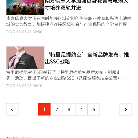
南方信息大学加强终身教育与电池人
卖新闻》报道，已确认约2500户房屋受损的八代市，自卫队正在
一个始终值得信赖的企业，而非仅仅提供华丽服务。” SSC的特点
才培养双轨并进
制作防水布固定用的沙袋，县里派出的工作人员正在为损坏的房屋
是根据航线和旅行目的选择性地提供核心航空服务。国内和短途航
屋顶覆盖防水布。然而，这些防水布可能会被强风吹走，气象厅呼
线将保持合理的票价，而美洲和欧洲等长途航线则将提升服务质量
南方信息大学正在同时加强区域定制的终身职业教育和先进电池领
吁采取固定措施。熊本县预计在8日至10日将进入台风影响范围。
并增强票价竞争力。 Trinity航空在今年2月于仁川国际机场开设了
域的实务教育，加快建立连接区域社会与产业现场的产学合作模
截至6日下午6时，因地震造成的死亡人数为38人，房屋受损数量
高端值机柜台，并计划从下半年开始逐步运营机场内的贵宾室。机
型。 该校在解决地方问题的教育与未来产业人才培养方面共同推
为1万6425户，6737人仍在避难所等地生活，截至6日下午2时，
2026-08-06 21:32:00
上娱乐(IFE)、互联网(IFC)、餐饮等高端服务将作为选择项提供。
进，扩大作为‘釜山代表社区大学’的角色。 南方信息大学于6日
约3万6880户仍在停水状态。 《朝日新闻》报道，日本气象厅等考
公司还计划与索诺Trinity集团的基础设施相结合，推出酒店、度
表示，大学的锚点事业团（原RISE事业团）最近在釜山天堂酒店
虑到地震导致地基变弱和部分地区出现地基下沉的情况，将熊本灾
假村、里程服务等多样化项目。 由于中东战争导致的高油价和高
举行的‘2026教育创新论坛’上，展示了区域特色终身职业教育
区的警报发布标准调低于平时。与山体滑坡相关的警报和注意事项
汇率等经营环境严峻，李代表对财务担忧表示：“虽然长途航线扩
的优秀案例。 此次论坛以‘拥抱时代，连接世界：人工智能时代
‘特里尼提航空’全新品牌发布，推
将在震度6弱以上的地区按平时标准的70%发布，在震度5强的地
展和高油价、汇率等因素使情况不易，但通过主要股东的增资确保
的教育大转型’为主题，与‘2026 KNN教育创新论坛’相结合，
区按80%发布。熊本市和八代市西部等6个地区的暴雨警报标准也
出SSC战略
了流动性。”他还表示：“品牌重塑将尽量利用现有资产，在不损
旨在应对教育部的区域成长人才培养体系（ANCHOR）转型等政策
调低至平时的70%。在宇城市和日高町、八代市西部，风暴潮警报
害财务健康的范围内逐步推进。” 关于新长途航线，他表
变化，讨论区域特色职业与终身教育的发展方向。 南方信息大学
标准调低20厘米。熊本川由于地震导致堤坝受损，洪水信息也在低
特里尼提航空于6日举行了‘特里尼提航空品牌发布·制服走
示：“我们正在综合评估运输权的获取和需求。”并透露最近获得
在‘产学结合终身教育特别案例’领域，介绍了去年开展的‘沙上
于平时的水位下发布。 与此同时，大型台风15号‘赞宏’正以每
秀’活动，提出了新的商业战略SSC（选择性服务航空公司）。 此
的布达佩斯航线预计将在明年开通。 此外，Trinity航空当天还发
庭园师专业人才培养课程’作为代表案例。该课程是为应对沙上区
小时30公里的速度向北北西移动，预计将于12日左右接近日本北
次活动在首尔的索诺费利切会议中心举行，是公司更名后首次举行
页
2026-08-06 21:04:10
布了新制服。新制服以品牌象征的“Trinity灰”和“玫瑰金”为
的愿望项目——三乐生态公园国家园林指定而设立的区域定制教育
部的太平洋沿岸。然而，由于路径预测的不确定性较大，日本气象
的官方活动，旨在首次向内外界介绍新的品牌形象和未来的服务创
主色，增强了功能性。 索诺Trinity集团会长徐俊赫表示：“请将
项目，通过现场中心的实习培养景观专业人才，并引导居民和地方
厅呼吁公众持续关注最新的台风信息。※ 本报道经人工智能（AI）
新方向。特别是，客舱乘务员和飞行员等实际员工走上T台，展示
一
我们47年来积累的服务价值视为与天空相连的自然演变过程。”他
团体的参与，改善了当地的居住环境。 负责此次发布的方美仙职
系统翻译与编辑。
了新制服。 特里尼提航空表示，其新的品牌使命是“放松且可靠
还表示：“我们将在尊重T'way航空运营经验的基础上，创造出索
业教育创新中心主任表示：“为了实现有效的产学结合终身职业教
的航空公司”，将以安全和信任为基础，为客户提供舒适的旅行体
上
1
下
2
3
4
5
诺集团独特的服务价值，形成新的身份。”※ 本报道经人工智能
育创新，需要在行政支持的基础上，将地方现场与教育课程相结
验，超越简单的飞行，通过索诺特里尼提集团的酒店服务能力和网
（AI）系统翻译与编辑。
合，提升区域定居型人才培养体系。” 在随后的现场对话中，环
络，创造出移动与停留的无缝体验。 为此，公司正式宣布了一种
一
境景观设计系的申秀安教授作为小组成员参与，强调了区域基础终
新的商业模式——“SSC（选择性服务航空公司）”，旨在根据航
身教育的可持续性。申教授表示：“改变区域的人才循环体系需要
线特性和旅行目的，提供客户重视的核心服务。 该模式不单纯增
页
通过与正规教育课程相连的可持续学习来建立，而非一次性学
加服务数量，而是准确识别客户在每次旅程中真正需要的服务，从