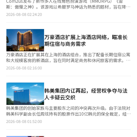
Com2us发布了新作多人在线角色扮演游戏（MMORPG）《宙
斯：傲慢之神》。该游戏以希腊罗马神话为熟悉的题材，旨在降低
现有MMORPG的竞争疲劳，并实现多样化的竞争参与方式。
2026-08-08 02:24:20
Com2us于7日在首尔东大门广场万豪酒店举行了发布会，公开了
由艾伯顿开发的《宙斯：傲慢之神》的开发方向、核心内容、服务
及运营计划。《宙斯：傲慢之神》将于8月26日中午12时正式上
线。 发布会上，Com2us代表南在官、艾伯顿代表金大焕、导演郑
万豪酒店扩展上海酒店网络，瞄准长
成勋、Com2us事业本部长金正勋等出席，介绍了游戏的开发理
期住宿与商务需求
念、核心内容和服务策略。 《宙斯：傲慢之神》以希腊神话中的
最高神宙斯的绝对权力与傲慢导致世界裂变为背景。玩家将分享神
万豪酒店正在扩展其在上海的酒店组合，推出了配备长期住宿公寓
的力量，抵御混乱，并在合作与对抗交织的旅程中证明自己的力量
和大规模客房的新酒店，旨在同时满足商务和休闲旅客的需求。
与资格。该游戏基于虚幻引擎5，重塑了希腊神话的世界，展现了
此次开业的酒店包括位于浦东张江的万豪行政公寓上海张江和黄浦
2026-08-08 02:16:00
古老建筑和大规模战场。 开发团队提出的核心方向是“顶级图
江附近的喜来登上海北岸。万豪酒店在今年陆续推出了万丽、万豪
形”、“增强便利性”和“人人都能享受的竞争”。 艾伯顿代表
和雅居乐品牌的酒店，并计划增加新品牌，以增强在上海的市场地
金大焕指出，尽管竞争是MMORPG的本质乐趣，但过于偏向高端
位。 预计在第三季度开业的万豪行政公寓上海张江，位于浦东张
用户的竞争导致新用户的进入壁垒和付费差距加大。因此，开发团
江科学城附近。这是万豪行政公寓品牌首次在上海推出，设有249
韩美集团内讧再起，经营权争夺与法
队专注于创造一个让尽可能多的用户以各自方式体验竞争的
间公寓和套房，专注于为长期住宿客人提供工作、休闲和运动空
人卡疑云交织
MMORPG，而非仅为部分用户设计的竞争内容。 竞争内容也被设
间，并采用了江南地区传统木雕的设计元素。 在第四季度，喜来
计为不集中于特定高端用户。代表内容“奥德赛”，以及“阿卡迪
登上海北岸将开业，拥有471间客房，地理位置优越，可俯瞰北岸
韩美集团的创始家族与主要股东之间的冲突再次升级。由于法院对
亚占领战”、公会内容、利用人工智能（AI）个体“人格”的1对1
和陆家嘴的天际线，并将设有“&More by Sheraton”咖啡吧，
韩美科学副会长任周炫持有的股票作出10亿韩元的保全裁定，经营
内容“角斗场”等，提供从个人挑战到公会间合作与对抗的多样竞
提供咖啡和鸡尾酒的休闲空间。 万豪酒店在中国的新酒店不仅限
权争夺战重新点燃，此外，宋英淑韩美集团会长家族的法人卡使用
2026-08-08 01:52:00
争方式。 特别是人格作为一种机制，降低了实时对战的负担，同
于上海。在杭州，将陆续开业万丽杭州钱江世纪城酒店；在厦门，
情况引发的争议和内部资料泄露的风波也接踵而至。自2020年创
时保持了竞争的乐趣。在某些内容中，利用反映玩家外观和战斗能
厦门集美万豪酒店和厦门威斯汀南洋酒店也将开业。此外，郑州、
始人已故任成基会长去世后，2024年初爆发的兄弟与母女之间的
力的AI个体，即使不进行实时对战，玩家也能基于自身的战斗能力
张家界和成都也在准备新酒店的开业，继续在中国扩展品牌。※