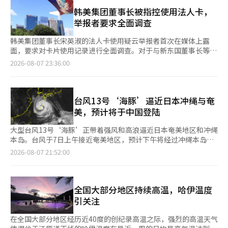
经营权争夺战至今仍未得到解决。 ◆ 新东国会长通过增持股份再
参与竞争内容。 经济系统也与以战斗为中心的MMORPG有所区
本报道经人工智能（AI）系统翻译与编辑。
次点燃经营权争夺 首尔中央地方法院于上月29日裁定支持新东国
韩美集团董事长被指控使用法人卡，
别。通过经济专属职业“工匠”，连接采集、制作和交易，并通
韩阳精密会长对任周炫副会长提出的韩美科学股票保全申请。申请
举报者要求全面调查
过“米达斯的金库”等货币回收系统和综合交易所，设计了游戏内
金额为10亿韩元，新会长方面声称任副会长违反了所谓的“四方联
的生产、消费和交易。玩家通过非战斗活动也能在游戏世界和社区
盟”协议中关于共同行使表决权的义务。任副会长在与股权第一基
韩美集团董事长宋英淑的法人卡使用疑云举报者首次在媒体上露
中获得角色和成就。 为了减少重复狩猎和移动的负担，提供了便
金进行回购交易的过程中，部分持有的股票被市场出售，导致其在
面，要求对卡片使用记录进行全面调查。对于与新东国董事长等特
利功能。利用AI模式，玩家可以在未登录游戏的情况下，根据设置
过去两年内未能在股东大会上行使表决权。 保全措施是本案诉讼
定势力的关联传闻，他表示：“我不是为新董事长工作”，并全面
2026-08-07 23:36:00
继续狩猎和成长。服务器维护结束后，AI模式会自动重新启动，且
前的临时保护措施。虽然责任尚未最终确定，但作为韩美科学个人
否认相关指控。前Cure Therapeutics代表金泰浩于7日在首尔中
在AI模式进行中，玩家也能管理制作、强化、收藏、交易等主要活
最大股东的新会长最近增持股份的情况与此相吻合，业界普遍将其
区的Koryana酒店召开新闻发布会，要求对宋董事长家族的法人卡
动。 发布后的更新计划也将持续进行。Com2us在发布会上公开了
解读为四方联盟裂痕的信号。市场内外对集团治理结构争端重新点
及法人资产使用疑云进行公司层面的全面调查，并要求董事会和审
发布后主要内容和服务计划的更新方向，展现了长期在线服务的蓝
燃的可能性表示关注。 与此同时，宋英淑会长、任周炫副会长及
计委员会进行验证。他表示：“举报的法人卡记录只是部分内
台风13号‘海豚’逼近日本冲绳与奄
图。 此外，发布会上，担任核心非玩家角色（NPC）“潘多
基林顿有限公司已对新会长提起600亿韩元的违约金诉讼，理由是
容”，并要求对所有子公司进行检查，审查宋董事长和韩美科学副
美，预计将于中国登陆
拉”的演员朴智贤作为惊喜嘉宾出席。朴智贤参与了游戏中潘多拉
去年推进的老年护理业务因新会长的反对在董事会中被否决，构成
会长任周贤的法人卡使用记录，并将结果报告给审计委员会和董事
角色的面部捕捉和声音录制，并在活动中分享了参与游戏的感受。
了对共同表决权协议的违反。初审判决定于10月1日，预计此次判
会。金前代表提供的资料显示，在首尔江南区新沙洞的一家抗衰老
大型台风13号‘海豚’正带着强风和高浪逼近日本奄美地区和冲绳
※ 本报道经人工智能（AI）系统翻译与编辑。
决将成为经营权格局的又一变数。 ◆ 宋会长法人卡私用疑云及内
专业医院消费了约6800万韩元，在一家牙科诊所消费了约140万韩
本岛。台风于7日上午接近奄美地区，预计下午将经过冲绳本岛北
部资料泄露争议 法人卡使用的争议也在扩大。前Cure
元。他主张需要确认在医院和药店使用的法人卡费用是否符合公司
部海域。随后，台风将减速，预计于9日在东海向西移动，并于11
2026-08-07 21:52:00
Therapeutics代表金泰浩于当天在首尔中区的Koryana酒店召开
的福利政策，以及是否经过相关公司内部规定和董事会的批准程
日左右登陆中国华中地区。根据最新的预报，台风对朝鲜半岛的直
新闻发布会，要求对宋英淑会长和任周炫副会长的法人卡使用情况
序。韩美科学方面对此表示，宋董事长的膝关节治疗属于公司可以
接影响可能性较低。 根据日本气象厅的消息，台风13号于当天上
进行公司层面的全面调查。他是最近向媒体举报宋会长家族法人卡
提供的福利项目。对此，金前代表指出：“除了健康检查，治疗费
午8时位于鹿儿岛县冲之永良部岛东南约50公里海域，正以每小时
和公司资产使用疑云的人物。 金前代表公开的资料显示，在首尔
用和药品费用是否可以作为公司费用处理，其他高管是否也适用同
20公里的速度向西北方向移动。中心气压为950百帕，中心附近的
全国大部分地区持续高温，哈伊温度
江南区新沙洞的一家抗衰老专科医院消费了约6800万韩元，在牙
样的标准，公司应予以说明。” 不过，金前代表表示无法具体说
最大风速为每秒40米，最大瞬时风速为每秒55米。台风中心东北
引关注
科消费了约140万韩元。他表示：“举报的内容只是冰山一角”，
明资料提供者的具体身份或传递过程。他表示：“这是来自关心韩
方向330公里以内和西南方向185公里以内的区域，风速超过每秒
并要求对所有子公司进行检查及向审计委员会和董事会报告。 对
美的前现职员工自发提供的资料”，并称“公司正在寻找资料泄露
25米。德之岛机场于上午6时59分观测到最大瞬时风速为每秒41.2
在全国大部分地区经历近40度的创纪录高温之际，强烈的高温天气
此，韩美集团表示，宋会长的膝关节治疗费用属于公司可以提供的
者，因此不便具体说明”。金前代表通过媒体提供的宋董事长家族
米。 冲绳和奄美地区预报将出现足以摧毁部分房屋的强风。两地