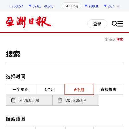
코
인
6258.57
37.81
-0.6%
798.8
2.87
-0.36%
KOSDAQ
정
보
all
登录
搜
men
索
主页
搜索
搜索
选择时间
一个星期
1个月
直接搜索
6个月
搜索范围