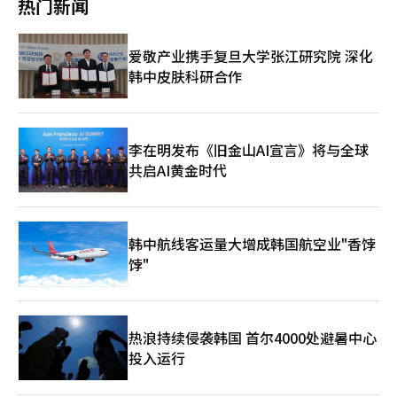
热门新闻
习。” 南方信息大学的现场中心教育也延伸至先进产业领域。该
而摆脱国内航空公司传统的以大型航空公司（FSC）和低成本航空
校最近完成了教育部‘2026年先进领域创新融合大学项目（电
公司（LCC）为主的商业模式，重新设计和提供基于客户需求的航
池）’之一的‘2026年电池工艺实验实习’联合教育课程，历时
空服务。 短途航线将保持合理的票价，提升效率；长途航线则将
爱敬产业携手复旦大学张江研究院 深化
10天。此次课程共有来自南方信息大学、釜山大学、忠北大学和仁
通过增强客户在机场和客舱的便利性，提高服务质量，同时提升票
韩中皮肤科研合作
荷大学的17名学生参与。课程重点利用大学间的教育基础设施，共
价竞争力。 为此，公司在今年2月在仁川国际机场开设了高端值机
同提升现场实务能力。 学生们在釜山大学的电池专用实验与实习
柜台，并计划逐步扩大机场贵宾室的运营、机上娱乐（IFE）、可
室、南方信息大学的设备控制PLC实习室、电动车电池实习室、自
用Wi-Fi的机上互联网（IFC）以及高品质的机上餐饮等定制服务，
动化工艺实习室等地进行电池模块模拟、PLC控制、袋式电池组
以满足客户的期待。 SSC的服务将在特里尼提航空名称下的航班于
装、电动车高压电池包及模块制造等实践。特别是今年新增了釜山
今年下半年开始运营后逐步扩大。 此外，未来还将推出与索诺特
李在明发布《旧金山AI宣言》将与全球
大学的袋式电池组装教育，提高了课程的完整性。 参与联合实习
里尼提集团的酒店和度假村等酒店基础设施相结合的新积分服务的
共启AI黄金时代
教育的一名学生表示：“在课堂上仅接触理论的袋式电池组装和高
忠诚度计划。 该计划将超越简单的积分累积，将航空、住宿和旅
压电池包制造课程，能够在配备先进设备的釜山大学和南方信息大
行服务连接为一个平台，提供涵盖客户旅行全过程的差异化服务。
学的实习室中亲身体验，十分有益；这段时间让我能够培养实际产
今年内，长途航线的机上餐饮服务将全面改版。服务航线将扩展到
业现场所需的实务感和自信。” 参与电池创新融合大学项目的沈
包括雅加达、新加坡等中途航线，长途航线提供单程2次、中途航
韩中航线客运量大增成韩国航空业"香饽
在亨项目负责人表示：“通过南方信息大学与釜山大学的优秀教育
线提供1次机上餐饮。 各舱等级的福利也将有所提升，商务舱将新
基础设施的结合，让学生们获得了更深入的现场实务经验的机会；
饽"
增配菜（沙拉、水果、面包）和酒类（葡萄酒、啤酒）服务，经济
我们将努力降低参与大学间的壁垒，扩大高价先进设备的共同利
舱则将加强沙拉和饮料等的配置，以提供更高满意度的机上餐饮服
用，培养引领下一代电池产业的融合型实务人才。” 南方信息大
务。 新制服采用了品牌主色“特里尼提灰”和点缀色“玫瑰
学计划通过区域特色终身职业教育培养定居型人才，并基于大学间
金”。采用功能性材料，提升了长时间工作下的舒适感和活动性，
的合作扩大先进产业实务教育，持续提升连接区域社会与产业需求
飞行员制服还考虑到长途飞行和季节性温度环境，新增了前所未有
热浪持续侵袭韩国 首尔4000处避暑中心
的教育体系。※ 本报道经人工智能（AI）系统翻译与编辑。
的开衫设计。 特里尼提航空相关人士表示：“此次品牌重塑不仅
投入运行
是更改名称的过程，更是为客户提供选择特里尼提航空的新理由的
过程。我们将专注于客户最看重的服务，基于新的愿景和商业模