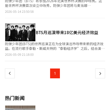
防弹少年团（BTS）将参加2026年北美世界杯决赛的中场秀。这
是世界杯决赛首次设立中场秀，防弹少年团将与麦当娜
（Madonna）和夏奇拉（Shakira）共同担任主秀嘉宾。根据全球
2026-05-14 23:50:58
公民（Global Citizen）和国际足联（FIFA）在14日（当地时间）
的消息，防弹少年团将在7月19日于美国纽约新泽西州的体育场
（New York New Jersey Stadium）举行的2026年北美世界杯决
赛中表演中场秀。国际足联和全球公民计划通过结合体育、音乐和
BTS月巡演带来18亿美元经济效益
文化的表演，扩大与全球观众的接触。这场表演也是为了宣传“国
际足联全球公民教育基金”（FIFA Global Citizen Education
Fund）的宗旨和募款活动，旨在为全球边缘地区的儿童提供优质
防弹少年团(BTS)的世界巡演正在为全球演出市场带来新的经济效
教育和体育机会。防弹少年团通过其所属公司Big Hit Music表
益。在流行歌手泰勒·斯威夫特的“泰勒经济学”之后，结合演出
示：“能够站在全球共同参与的有意义的舞台上，我们感到非常荣
与旅游住宿交通消费的“BTS经济学”正在逐步显现。 HYBE于9
页
2026-05-09 21:18:00
幸。我们相信音乐是传递希望与团结的普遍语言。通过这次世界
日宣布，BTS正在全球34个城市进行总计85场的世界巡演“阿里
杯，我们能够与全球观众分享这一信息，并为儿童教育机会的扩大
郎”。此次巡演是BTS在全面活动恢复后进行的大型全球巡演，涵
一
贡献力量，这让我们倍感意义深远。”中场秀将由国际公民运动组
盖北美、中南美、欧洲和亚洲的主要城市。 英国路透社预计，BTS
织全球公民制作，节目将通过全球直播，酷玩乐队（Coldplay）的
世界巡演的总收益将达到约18亿美元，折合韩元约为2万7000亿。
上
1
下
克里斯·马丁（Chris Martin）将负责策划。节目中还将有《芝麻
路透社表示，这一规模接近或可与泰勒·斯威夫特的“时代巡
街》（Sesame Street）和《毛毛虫》（The Muppets）的人物
演”和酷玩乐队的“音乐之球世界巡演”相媲美。 此次巡演的规
一
参与，预示着将为各个年龄段的观众带来欢乐的表演。防弹少年团
模也是前所未有的。路透社报道，BTS的此次巡演被评为K-pop团
与全球公民的合作由来已久。防弹少年团曾于2021年参加“全球
体中规模最大的世界巡演。34个城市的行程和超过80场的演出，
页
公民直播”（Global Citizen LIVE），而成员正国在2023年也曾
不仅提升了门票销售，还带动了当地的住宿、航空、餐饮、交通和
热门新闻
登上“全球公民音乐节”（Global Citizen Festival）的舞台。正
周边商品消费。 墨西哥的演出也开始显现经济效益。HYBE估计，
国此前参与了2022年卡塔尔世界杯的官方原声带《梦想者》
BTS自7日起在墨西哥进行的3场演出将带来约1亿750万美元的经
（Dreamers）的演唱，并在世界杯开幕式上表演。最近，防弹少
济效益。当地报道也提到，墨西哥城演出期间，旅游和商业区的销