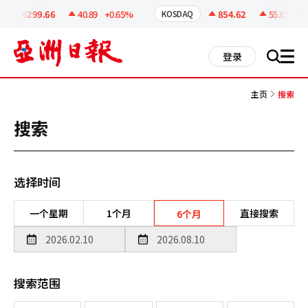
코
인
6299.66
40.89
+0.65%
854.62
55.81
+6.
KOSDAQ
정
보
all
登录
搜
men
索
主页
搜索
搜索
选择时间
一个星期
1个月
直接搜索
6个月
搜索范围