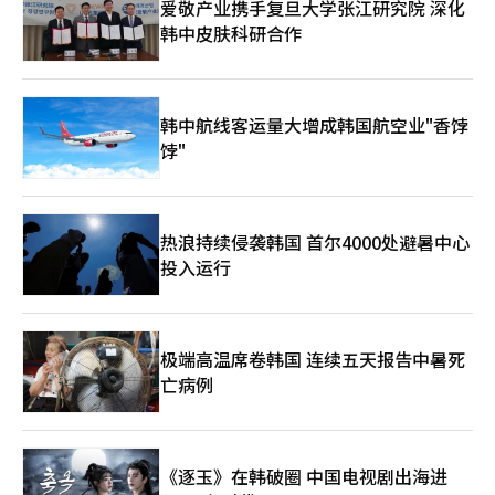
爱敬产业携手复旦大学张江研究院 深化
年团的世界巡演热度持续升温。防弹少年团于7日及9日至10日在
售额预计将大幅增长。 BTS经济学的核心在于粉丝的流动性。大型
韩中皮肤科研合作
墨西哥城的GNP保险体育场（Estadio GNP Seguros）举行
粉丝群体的消费不仅限于演出场馆内。演出前后，机票、酒店、餐
了“BTS世界巡演‘阿里郎’在墨西哥城”（BTS WORLD TOUR
饮、地方旅游和周边商品的购买也随之而来。城市将演出视为文化
'ARIRANG' IN MEXICO CITY），与约15万观众见面。这是自2015
活动和旅游事件，策划方则结合场馆外的体验内容，拓宽消费接触
年7月以来，防弹少年团在墨西哥举行的完整专场演出，三场演出
点。 HYBE一直以来运营的“城市”模式也与这一趋势相吻合。在
均已售罄。在墨西哥演出结束后，防弹少年团将于17日至18日及
演出举办城市各地设置快闪店、展览、餐饮联动活动等，扩展粉丝
韩中航线客运量大增成韩国航空业"香饽
20日在美国斯坦福体育场（Stanford Stadium）继续进行“BTS
体验的模式正在实施。与BTS世界巡演相关的“城市阿里郎”活动
饽"
世界巡演‘阿里郎’在斯坦福”（BTS WORLD TOUR 'ARIRANG'
也将在拉斯维加斯进行，因此演出经济效益有望超越门票销售，扩
IN STANFORD）。※ 本报道经人工智能（AI）系统翻译与编辑。
展到城市层面的消费。 然而，巡演收益的预期可能会因实际票务
销售、座位规模、汇率、周边商品销售和当地成本而有所不同。经
济效益的估算也会因直接销售和旅游溢出效应的包含程度而有很大
热浪持续侵袭韩国 首尔4000处避暑中心
差异。要使BTS经济学成为与泰勒经济学相媲美的全球案例，不仅
投入运行
需要演出的成功，还需要确认各城市的消费数据和长期的旅游流入
效应。 HYBE相关人士表示：“BTS的世界巡演不仅仅是一次演
出，而是粉丝与城市共同参与的全球文化事件，正在创造音乐与演
出旅游结合的新经济效益。”※ 本报道经人工智能（AI）系统翻译
与编辑。
极端高温席卷韩国 连续五天报告中暑死
亡病例
《逐玉》在韩破圈 中国电视剧出海进