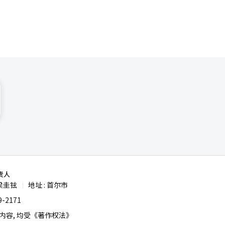
责人
梁圭铉
地址 : 首尔市
|
-2171
容, 均受《著作权法》