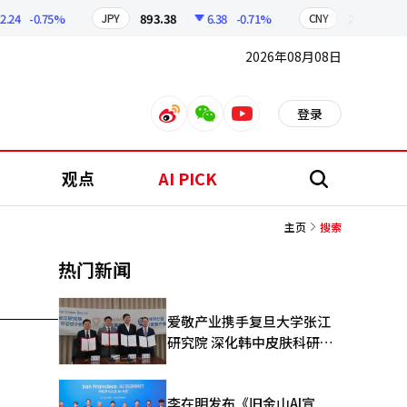
24
-0.75%
893.38
6.38
-0.71%
209.17
JPY
CNY
2026年08月08日
登录
weibo
weixin
youtube
观点
AI PICK
搜
索
主页
搜索
热门新闻
爱敬产业携手复旦大学张江
研究院 深化韩中皮肤科研合
作
李在明发布《旧金山AI宣