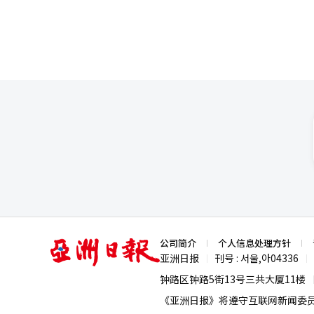
亚
公司简介
个人信息处理方针
洲
亚洲日报
刊号 : 서울,아04336
|
|
日
报
钟路区钟路5街13号三共大厦11楼
《亚洲日报》将遵守互联网新闻委