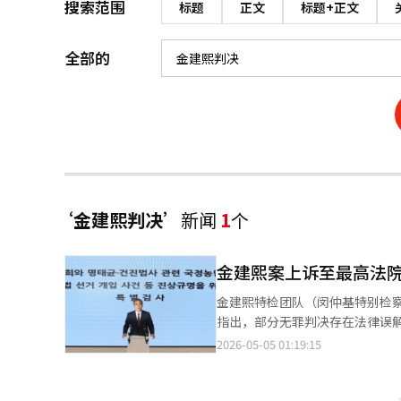
搜索范围
标题
正文
标题+正文
全部的
‘金建熙判决’
新闻
1
个
金建熙案上诉至最高法
金建熙特检团队（闵仲基特别检
指出，部分无罪判决存在法律误
非罪及刑期展开激烈争论。4日，
2026-05-05 01:19:15
五、成彦柱、元益善法官）提交
出因无法确定不当得利金额而导
提供民调行为的事实和法律评价