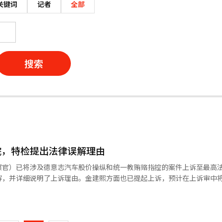
关键词
记者
全部
搜索
院，特检提出法律误解理由
察官）已将涉及德意志汽车股价操纵和统一教贿赂指控的案件上诉至最高
解，并详细说明了上诉理由。金建熙方面也已提起上诉，预计在上诉审中
法律界消息称，特检团队当天向负责金建熙二审的首尔高等法院刑事15-
页
了上诉状。金建熙方面已于上月30日提交上诉状。特检通过公告解释了上
致的部分无罪判决未被接受。此外，关于政治资金法的无罪判决，特检认
一
存在错误。特检表示，判决中存在影响结果的法律误解、证据法则和经验