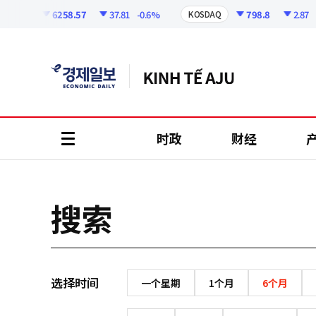
코
인
6258.57
37.81
-0.6%
798.8
2.87
-
KOSPI
KOSDAQ
정
보
时政
财经
all
menu
搜索
选择时间
一个星期
1个月
6个月