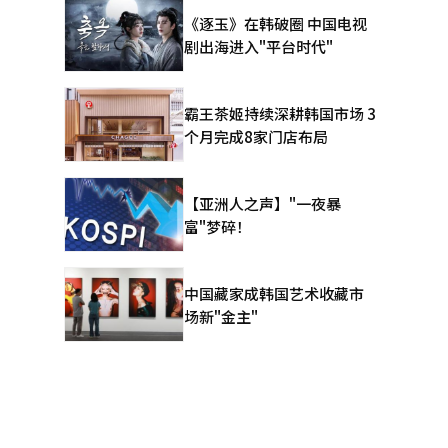
法被起诉的
《逐玉》在韩破圈 中国电视
个月刑期，
剧出海进入"平台时代"
10年10
参与了操纵市
请求，并
霸王茶姬持续深耕韩国市场 3
影响提名的
个月完成8家门店布局
计将成为主
纵和贿赂的
熙和国民力
【亚洲人之声】"一夜暴
中被判处1
富"梦碎！
及公诉驳
中国藏家成韩国艺术收藏市
场新"金主"