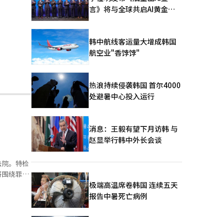
言》将与全球共启AI黄金时
代
韩中航线客运量大增成韩国
航空业"香饽饽"
热浪持续侵袭韩国 首尔4000
处避暑中心投入运行
消息：王毅有望下月访韩 与
赵显举行韩中外长会谈
法院。特检
将围绕罪与
2部（申宗
极端高温席卷韩国 连续五天
诉背景，指
报告中暑死亡病例
为对明太均
法则的违