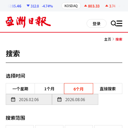
코
인
6285.46
312.8
-4.74%
803.33
3.74
+0.47%
KOSDAQ
정
보
all
登录
搜
men
索
主页
搜索
搜索
选择时间
一个星期
1个月
直接搜索
6个月
搜索范围