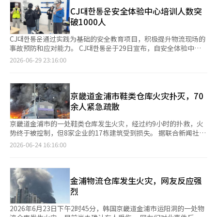
目位于京畿道金浦市沙乌洞458号，规划为地下2层至地上29层，
辑。
民大会上获得较多票数的项目，也会在审查相关法律法规、项目费
共660户。户型面积仅有59㎡和84㎡，并适用分销价格上限。各户
CJ대한통운安全体验中心培训人数突
用、用地保障和安全性、与其他项目的重复性等后，最终确定实际
型的供应量为：▲59㎡A 130户 ▲59㎡B 108户 ▲84㎡A 178户
破1000人
推进的项目，并将居民能够感知的课题积极反映在2027年度市政
▲84㎡B 103户 ▲84㎡C 65户 ▲84㎡D 76户。 此次项目是与之前
计划和预算编制过程中。 李基亨市长在14个乡镇的大会上逐一访
供应的B5·C5区块共同完成总计2675户的‘호반써밋’品牌小区
CJ대한통운通过实践为基础的安全教育项目，积极提升物流现场的
问，确认居民自治会活动和地区议题，并将居民和自治委员提出的
的最后一部分。特别是，该品牌小区是距离金浦金线丰务站和未来
事故预防和应对能力。 CJ대한통운于29日宣布，自安全体验中心
建议转达给相关部门，要求共同制定行政支持所需项目的实现方
将建设的仁荷大学金浦医疗校园最近的品牌小区。 教育环境也是
开馆以来，累计接受安全培训的人数已突破1000人。该安全体验
2026-06-29 23:16:00
案。 金浦市不仅将居民大会视为居民自治会内部的决策活动，还
其优势之一。B4区块位于品牌小区中，最靠近规划中的小学、幼
中心于2023年在京畿道光州的곤지암메가허브터미널建立，至今已
计划通过与项目部门的审查和咨询，提升居民提案的可行性，使居
儿园和中学。B4区块与B5区块之间约300米的路段将建设配备监
开展48次体验式培训。2024年，该中心还成为物流行业首个获得
民选定的议题能够转化为行政计划和预算。 此前，金浦市为增强
控摄像头、紧急铃和投影仪的安全上学通道。 交通条件也有望改
韩国工业安全卫生公团认证的“民间安全体验教育场所”。 安全
居民自治会的自主性和责任感，修订了相关条例，并在14个乡镇招
善。该项目可步行到金浦金线丰务站。最近，首尔地铁5号线金浦
体验中心旨在通过直接体验物流现场可能发生的危险情况，提高应
京畿道金浦市鞋类仓库火灾扑灭，70
募了第四期居民自治会委员，选拔的委员将负责2026年至2027年
·检丹延长工程通过了可行性研究，未来将形成金浦金线与5号线
对能力。该中心设有9个课程，涵盖了安全帽冲击、触电、跌倒等
余人紧急疏散
居民大会的召开、乡镇议题的挖掘和居民主导项目的推进。 李基
的双重车站区域。 道路网络也在持续扩展。通过金浦汉江路和金
实际事故案例的培训，并提供利用虚拟现实（VR）设备的体验项
亨市长表示：“行政只能在制度和规定的范围内运作，但居民能够
浦大路可前往首尔汝矣岛和江南地区，丰谷IC计划于2026年通
目。此外，CJ대한통운还获得了心肺复苏协会的教育机构认证，能
京畿道金浦市的一处鞋类仓库发生火灾，经过约9小时的扑救，火
最先发现行政未能察觉的问题，并提出现实的解决方案。市政府将
车，影沙亭IC计划于2028年通车。 生活配套设施也已完善。居民
够自行开展心肺复苏（CPR）和自动体外除颤器（AED）培训。
势终于被控制，但8家企业的17栋建筑受到损失。 据联合新闻社和
积极支持居民提案的项目，促使其转化为地区的实际变化。” 他
可利用包括金浦的易买得、好乐买、CGV等丰务洞和沙乌洞的现有
培训的效果体现在现场应对能力的提升上。去年12月，在京畿道金
金浦消防署的消息，火灾发生在前日下午2时45分，位于金浦市运
2026-06-24 16:16:00
还表示：“在14个乡镇居民大会上听到的市民意见，将成为未来金
生活便利设施。附近还有溪阳川水边公园和选手公园，居住环境宜
浦物流中心，一名员工迅速对倒地的作业人员实施心肺复苏，完成
阳洞的一座总面积为331平方米的鞋类存储仓库（钢结构3栋）
浦市政运作的重要依据。我们将持续沟通，确保居民自治不仅停留
人。 医疗配套设施的扩展也在计划中。项目附近正在推进金浦·
了紧急救助，这是一个典型案例。此外，CJ대한통운还持续开展安
内。 火灾导致4家企业的12栋建筑被完全焚毁，另有4家企业的5栋
在形式上的参与，而是成为居民直接决定地区未来的制度。” 此
检丹地区首个大学医院仁荷大学金浦医疗校园，目标是于2028年
装安全标志、改善工作场所照明、分离行人通道等活动，以发现和
建筑部分受损，仓库相关人员及70余人成功自救疏散。 幸运的
外，金浦市计划对居民大会选定的56个议题进行相关部门的审查，
开工。 호반建设相关人士表示：“호반써밋 풍무III是金浦丰务站区
改善各个工作场所的风险因素。 CJ대한통운将安全体验中心向自家
是，没有人员伤亡报告。 金浦消防署火灾预防科科长郭成旭在火
金浦物流仓库发生火灾，网友反应强
并开展居民自治活化项目的征集和审议，最终将项目的推进情况和
域的最后供应项目，未来将与该地区最新的品牌小区共享价
员工、合作伙伴及其他物流企业开放，提供体验式安全教育，旨在
灾现场附近召开了新闻发布会，他表示：“仓库内堆放了大量鞋类
烈
预算反映结果与居民自治会共享。市政府还将保障居民在项目推进
值。”并表示：“凭借与教育设施的最短距离和特色设计，预计将
促进物流行业整体的安全文化传播。 同时，CJ대한통운还加强了高
产品，受灾建筑不仅包括仓库，还有工厂。” 接到衣物仓库相关
过程中的参与，建立提案、决策、执行和成果确认的居民自治体
为有孩子的实需者提供差异化的居住选择。” 另一方面，호반建设
温季节的热病预防措施。该公司首次在行业内保障快递员的工作停
人员的报警后，消防部门因担心火势蔓延，于火灾发生21分钟后发
2026年6月23日下午2时45分，韩国京畿道金浦市运阳洞的一处物
系。※ 本报道经人工智能（AI）系统翻译与编辑。
于16日宣布将于2026年度招募新的合作伙伴。招募对象包括外包
止权和免责权，并针对老年人和基础疾病患者等高风险群体，实施
布了“应对一级”警报，20分钟后提升至“应对二级”，展开灭火