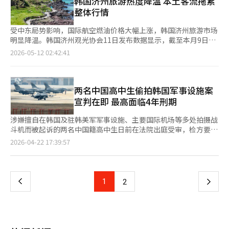
韩国济州旅游热度降温 本土客流拖累
伊川市（17宗→3宗）等的申请数量有所减少。尤其是余州市和高
컬里表示，主要业务的新鲜食品和美容部门的增长，以及卖家配送
整体行情
阳市一山西区的减少幅度分别达到84.6%和84.0%。在同一京畿道
（3P）、履约服务（FBK）和컬리N마트等业务多元化的成功，推
内，各地区的趋势差异明显。 强制拍卖导致的房产所有权转移登
动了业绩的提升。 食品类别的第一季度交易额同比增长27.8%。美
受中东局势影响，国际航空燃油价格大幅上涨，韩国济州旅游市场
记申请是指在设定了抵押权等担保权的房产通过拍卖成交后，为了
容产品的销售也因奢侈品牌的热销和独立品牌的崛起而增长
明显降温。韩国济州观光协会11日发布数据显示，截至本月9日，
进行所有权转移而提交的登记程序。申请数量的增加意味着担保房
20.2%。 包括履约服务在内的卖家配送增长了52.6%，推动了业绩
济州累计接待游客35.3272万人次，同比减少1.9%，为去年5月以
2026-05-12 02:42:41
产实际进入拍卖阶段的案例增多，这被视为反映地区房地产市场资
改善。时尚和家居产品的差异化策略以及物流服务的竞争力提升也
来首次出现月度游客数量同比下滑。 其中，韩国国内游客减少尤
金状况的指标。 业界认为，由于高利率和经济放缓导致的利息负
为增长做出了贡献。 自去年9月推出的컬리N마트也迅速进入正
为明显。数据显示，5月以来赴济州韩国国内游客累计为27.9494
担加重，担保房产进入拍卖的案例增多。尤其是2021至2022年房
轨，3月份的交易额较推出初期（去年9月）增长了约9倍。 物流创
万人次，同比下降7.8%。虽然外籍游客同比增长29.7%，保持恢
价上涨期间购入的房产，近期也达到实际出售阶段，这也是增多的
新对盈利能力的改善至关重要。컬里在今年2月推出了“午夜闪
复趋势，但仍不足以弥补本国游客减少带来的缺口。 业内认为，
两名中国高中生偷拍韩国军事设施案
原因之一。 집품相关人士表示：“京畿道强制拍卖申请的房产在一
送”服务，顾客在下午3点之前下单可在当天午夜前送达。通过多
国际油价上涨导致交通成本明显增加，是济州旅游需求走弱的主要
宣判在即 最高面临4年刑期
年内增加了23.5%，金浦市从30宗增加至93宗，增幅超过三倍，
样化的配送时间段，提升了物流运营效率。 此外，金浦、平泽和
原因。随着航空燃油价格持续攀升，韩国国内航线燃油附加费自本
显示出以京畿道外围地区为中心的变化十分明显。”同时指
昌原的物流中心经过长期的运营优化，从本季度开始实现了成本的
月起大幅上调。以大韩航空、韩亚航空为例，国内航线燃油附加费
涉嫌擅自在韩国及驻韩美军军事设施、主要国际机场等多处拍摄战
出：“但也有像余州和阳州这样减少的地区，因此在同一京畿道内
显著降低。第一季度的毛利率为33.1%，较去年提高了0.8个百分
已由此前的7700韩元（约合人民币36.7元元）上涨至3.41万韩元，
斗机而被起诉的两名中国籍高中生日前在法院出庭受审，检方要求
需要区分各地区的趋势进行观察。”
点，销售费用率也降低了2.2个百分点，增强了盈利能力。 与业绩
涨幅超过4倍，且下月还将进一步上调至3.52万韩元，创历史最高
请求法院判处A某有期徒刑4年（少年犯适用不定期刑，长期4年、
页
2026-04-22 17:39:57
发布相呼应的是与Naver的战略联盟备受关注。컬里于6日向Naver
水平。 在票价方面，目前大韩航空济州至首尔（金浦）周末普通
短期3年），B某有期徒刑4年，并申请没收作案所使用的相机等设
进行330亿韩元的第三方配售增资。此次投资使Naver在컬里的持
舱单程票价已升至15.51万韩元，高端舱位最高超过21万韩元。低
备。 检方指出，两名被告的行为严重威胁韩国军事安全，且未就
一
股比例增至6.2%，컬里的企业价值被评估为2.8万亿韩元。 컬里计
成本航空公司（LCC）预计也将同步提高票价。与此同时，济州航
违法行为进行反省，因此提出较重的量刑建议。 辩护律师则表
划将此次增资获得的330亿韩元作为中长期增长的坚实基础，具体
线客轮燃油附加费同样上涨，部分船运企业暂停线上优惠活动，进
示，两名被告均为未成年人，并非受特定组织指使或资助，仅因为
上
1
下
2
用于增强配送竞争力的物流基础设施建设，以及开发未来新业务的
一步加重游客出行负担。 除价格因素外，韩国国内赴济州航班运
爱好航天摄影而进行相关拍摄行为，望法院考虑年少无知从宽处
资金。 컬里首席财务官金钟勋表示：“通过在商品、物流和技术方
力减少也对旅游市场产生影响。根据今年夏季航班计划，以济州为
理。 两名被告在最后陈述中表示，单纯出于好奇未意识到行为造
一
面的持续努力，我们实现了客户体验的差异化，第一季度的业务多
起点的韩国国内航线每周计划执飞1534班次，较去年同期减少24
成如此严重的后果，目前正在进行深刻反省，希望法庭从轻处罚。
元化尝试已开始显现成果。” 他还表示：“通过明确的商业模式
班。 从单日数据来看，本月9日济州入岛游客总数仅为3.58万人
庭审中围绕B某微信聊天群里的内容，检方和律师展开激烈交锋。
建立，展现了增长性和盈利性，我们计划进一步具体化企业公开
页
次，明显低于去年同期周末水平。由于五一与儿童节重叠形成的假
检方指出，被告曾在群聊中提到“C某（聊天群成员）让我们去拍