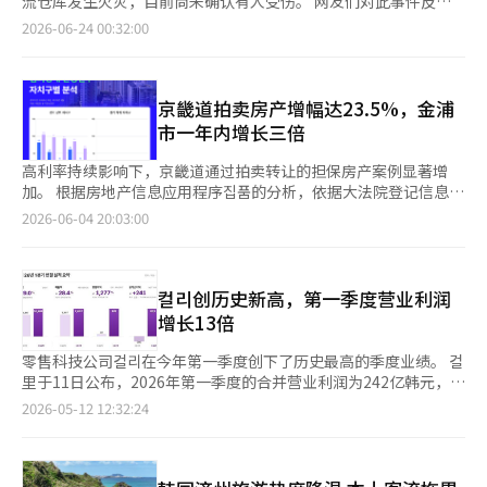
流仓库发生火灾，目前尚未确认有人受伤。 网友们对此事件反应
领域的73个工种（土方工程、砌筑工程等）和材料领域的46个品
健康状况检查和配送量灵活调整等个性化管理体系。此外，CJ대한
行动。 “应对一级”意味着辖区内所有消防人员出动，而“应对
强烈，纷纷表示：“黑烟很严重”，“烟雾不容小觑”，“现在最
2026-06-24 00:32:00
类（保温材料、瓷砖等）。申请截止日期为本月30日，可通过호반
통운还应用自开发的温湿度监测系统“罗伊斯温度（LoIS
二级”则是调动邻近5至6个消防站的人员和设备进行救援。 消防
好不要经过这里”，“附近居民请关闭窗户”，“没有人员伤亡真
建设官网（B2B）进行申请，经过审核后将于8月中旬个别通知。
OnDo）”来管理工作环境，休息时间也比政府建议的标准更为严
部门在火灾发生9小时4分钟后，即当日下午11时49分完全扑灭了
是万幸”，“附近的人应该先关好窗户”，“烟雾较大，呼吸系统
※ 本报道经人工智能（AI）系统翻译与编辑。
格。 金裕承 CJ대한통운安全管理室室长表示：“我们将持续提升
火焰。 警方和消防部门正在根据鞋类仓库相关人员在废纸堆放地
较弱的人要小心”，“周边道路最好暂时避开”，“希望消防员们
体验式安全教育、现场中心的预防活动和数字化安全管理体系，努
点发现火焰并报警的情况，调查火灾的具体原因和损失情况。※
安全灭火”等。 消防部门认为火灾有向周边扩散的风险，已启动
京畿道拍卖房产增幅达23.5%，金浦
力在物流行业内建立以预防为中心的安全文化，提高整体安全水
本报道经人工智能（AI）系统翻译与编辑。
应急响应一级，动员辖区内所有消防人员前往现场。 起火的仓库
市一年内增长三倍
平。” 另外，CJ대한통운的安全体验中心占地约230平方米，配备
主要存放衣物，建筑为三栋钢骨结构，总建筑面积为331平方米。
有虚拟现实（VR）体验、心肺复苏（CPR）和自动体外除颤器
在应急响应一级中，辖区消防局的所有人员都会出动。 金浦市通
高利率持续影响下，京畿道通过拍卖转让的担保房产案例显著增
（AED）培训、实际事故体验设备等。CJ대한통운在国内物流企业
过安全提示短信提醒市民：“车辆请绕行建筑周边道路，建筑内的
加。 根据房地产信息应用程序집품的分析，依据大法院登记信息广
中运营着最多的安全教育场所和预防项目。※ 本报道经人工智能
市民请尽快疏散。” 消防部门表示，待火灾扑灭后，将对火灾原
场的数据，京畿道因强制拍卖而申请的房产所有权转移登记数量，
2026-06-04 20:03:00
（AI）系统翻译与编辑。
因进行详细调查。
从2025年5月的942宗增加至2026年5月的1163宗，增加了221
宗，增幅达23.5%。 按地区统计，平泽市以105宗居首，其次是水
原市权善区（97宗）、金浦市（93宗）、阳平郡（85宗）、南杨
州市（65宗）。 去年平泽市以82宗位居第一，坡州市（67宗）、
컬리创历史新高，第一季度营业利润
阳平郡（62宗）等也在前列。今年平泽市继续保持第一，水原市和
增长13倍
金浦市则上升至前列，显示出重心的转移。 增幅最大的地区是金
浦市，金浦市从去年5月的30宗增加至今年的93宗，增幅超过三
零售科技公司컬리在今年第一季度创下了历史最高的季度业绩。 컬
倍。水原市权善区也从54宗增加至97宗，水原市八达区则从4宗激
里于11日公布，2026年第一季度的合并营业利润为242亿韩元，同
增至47宗。 此外，南杨州市从30宗增加至65宗，龙仁市处仁区从
比增长1277%。 同期销售额增长28.4%，达到7457亿韩元。净利
2026-05-12 12:32:24
18宗增加至51宗，均显示出超过两倍的增长趋势。分析认为，京
润为203亿韩元，实现了扭亏为盈。第一季度的整体交易额
畿道西南部及金浦、南杨州等新城市外围地区的强制拍卖案例有所
（GMV）也达到了创纪录的1兆891亿韩元，同比增长29%。 根据
增加。 然而，部分地区则出现了下降趋势。余州市（39宗→6
国家数据处的统计，2026年第一季度国内在线购物交易额的增长
宗）、阳州市（50宗→26宗）、高阳市一山西区（25宗→4宗）、
率为9.7%，这意味着컬里的增长速度是行业平均水平的三倍多。