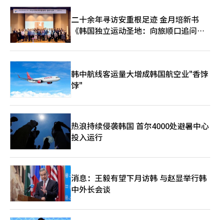
二十余年寻访安重根足迹 金月培新书
《韩国独立运动圣地：向旅顺口追问历
史》出版
韩中航线客运量大增成韩国航空业"香饽
饽"
热浪持续侵袭韩国 首尔4000处避暑中心
投入运行
消息：王毅有望下月访韩 与赵显举行韩
中外长会谈