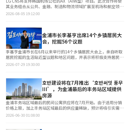
LG CNS将支持韩国机场公社的AX（AI转型）项目。此次合作将使
其业务组合从公共、金融、制造和物流领域扩展至机场和航空领
域。 LG CNS于5日宣布，已获得韩国机场公社的“KAC AI大师计
2026-08-05 19:12:00
划(ISMP)制定”项目。该项目旨在为包括金浦、金海、济州在内的
全国14个机场的运营制定长期的人工智能（AI）应用战略和执行路
线图。 作为财政经济部认定的“AI领先机构”，韩国机场公社自
2025年起将推动50个AI创新项目，目标是实现“通过AI创新构建
金浦市长李基亨出席14个乡镇居民大
未来机场”。 LG CNS将在本项目中具体化韩国机场公社的AI战
会，挖掘56个议题
略，并制定大师计划。特别是将重点发掘利用AI进行机场运营优
化、客户服务创新和安全管理体系构建等核心服务。为此，将执行
李基亨金浦市长在6月以来举行的14个乡镇居民大会上，亲自听取
从AI战略咨询、AI和数据架构设计、AI治理构建、核心项目技术验
居民挖掘的生活贴近型议题和地区问题，并表示将积极支持居民自
证（PoC）到后续项目执行计划的全过程。 首先，将推出基于“代
治会解决行政未能关注的问题，推动项目实施和预算反映。 29
2026-07-29 19:30:00
理AI”的安全管理服务。当机场内发生异常情况时，现场员工可通
日，金浦市表示，金浦地区14个乡镇居民自治会于6月13日至7月
过语音记录情况，AI代理将自动整理并生成报告草稿，并指导应对
27日举行了“2026年居民大会”，分享了去年的活动成果和今年
程序。公司预计，随着这一服务模型的具体化，现场应对体系将通
居民自治活化项目的推进情况，并通过居民投票决定了2027年推
호반建设将在7月推出‘호반써밋 풍무
过AI得到提升，尤其是在紧急情况下，可以减轻现场员工的报告负
进的自治计划项目优先事项。 居民大会是居民自治会挖掘乡镇问
III’，为金浦最后的丰务站区域提供
担，支持快速初步响应。 LG CNS计划以此次获得的韩国机场公社
题和必要项目，向居民说明，并通过事前投票和现场投票等方式决
房源
项目为契机，扩展其在机场和航空领域的AX业务组合。下半年，
定实际推进的议题的核心程序。金浦市目前在14个乡镇全体设立了
将把在公共、金融、制造和物流等多个行业积累的AI转型（AX）经
居民自治会，推动地区项目。 今年的大会上，各居民自治会报告
金浦丰务站区域最后的民间公寓供应将在7月开始。由于适用分销
验以及生成型、代理型AI、云计算和数据技术能力投入到此次项目
了2025年的活动成果和2026年项目推进情况，并向居民说明了反
价格上限，加上丰务站区域最后的供应量稀缺，预计将吸引实需者
中。 LG CNS金融/公共事业部总经理裴敏表示：“此次项目不仅仅
映地区特性的2027年自治项目计划，包括生活环境改善、交通安
的关注。 29日，호반建设宣布将在京畿道金浦市丰务站区域城市
2026-06-30 01:08:00
是制定信息化战略，而是设计韩国机场产业的AI转型方向的项目。
全、文化、福利和社区活化等内容。 参与投票的总票数为23338
开发项目B4区块推出‘호반써밋 풍무III’，预计于7月开始销售。
我们将基于LG CNS的AX能力，为韩国机场公社的AI基础未来机场
票，基于地区讨论和投票结果，共挖掘出56个乡镇议题，后续将经
样板房设在金浦市沙乌洞547-8号，预计于2029年5月入住。 该项
模型的实现做出贡献。”※ 本报道经人工智能（AI）系统翻译与编
过居民自治活化项目的征集和审议程序。 市政府表示，即使在居