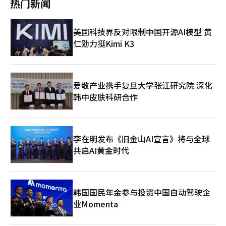
热门新闻
（IPO）路线图并加快进程。”※ 本报道经人工智能（AI）系统翻
期已结束，加之国内游客持续减少，市场普遍认为短期内出现明显
照，还说会给钱”，怀疑背后可能存在指使者。辩方则回应称，这
译与编辑。
反弹的可能性较低。 随着暑期旅游旺季临近，业内担忧机票上
只是群成员之间的玩笑话，是担心被查获后互相推责的戏言，不应
涨、航线缩减以及租车油费增加等因素，可能继续抑制赴济州旅游
被字面解读。 根据检方指控，A某和B某自2024年下半年至去年3
美国科技界反对限制中国开源AI模型 黄
需求。为稳定旅游市场，济州道政府已投入约31亿韩元推出紧急扶
月，先后3次和2次入境韩国。在韩国境内对战斗机起降、管制设施
仁勋力挺Kimi K3
持措施，包括住宿、租车优惠，以及向停留两晚以上游客发放地区
等用相机进行数百次精密拍摄。涉案地点包括水原空军基地、平泽
货币等，以吸引游客回流。
乌山空军基地、平泽美军基地、清州空军基地等4处军事设施，以
及仁川、金浦、济州等3处国际机场。 去年3月21日，两名被告在
水原空军基地附近拍摄起降中的战斗机时，被附近居民发现并报
警，随后遭警方当场查获。法院将于5月14日上午10时对此案作出
爱敬产业携手复旦大学张江研究院 深化
一审宣判。
韩中皮肤科研合作
李在明发布《旧金山AI宣言》将与全球
共启AI黄金时代
韩国国民年金参与投资中国自动驾驶企
业Momenta