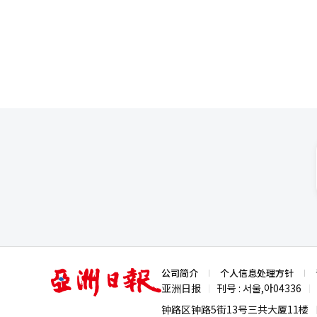
（83.6分）位居榜首。公司在
不过，在稳定增长性和盈利能力方面，与部分头部
（83.3分）位列第二。其后依次为
（942.9分，78.6分）以及韩亚金融控股（942.6分，7
公司的股东友好水平并未同步提
力的重要课题。
亚
公司简介
个人信息处理方针
洲
亚洲日报
刊号 : 서울,아04336
|
|
日
报
钟路区钟路5街13号三共大厦11楼