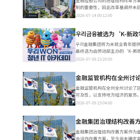
金融控股公司的治理结构改革方
非银行贡献度提高至39.7%。因此，农
利息收益和非利息收益分别为6兆1585亿韩元和
制的重要性，因此改革基调并未
们金融未能克服非银行子公司规模的
同。上半年KB金融的非银行净收
案，但由于与总统府的协调工作延
2026-07-14 00:12:00
元，增幅显著，但与领先集团相比
的保险公司，以加强其非银行子公司。 不过，核心子公司“领先银行”的地位由新韩银行占据。新
准、董事会独立性增强、业绩奖
亿韩元。 金融界分析认为，上半年业绩显示非银行子公司的表现愈发影响控股公司的增长率和盈利能力。 金融界人
成为领先银行，上半年净利润为2兆
而非法律修订。由于发布延迟近
士表示：“在家庭贷款监管的背
元，同比增长1.7%。 随着KB金融和新韩金融的良好业绩，市场预计四大金融控股公司（KB、新韩、 하나、우리金
우리금융被选为‘K-新
准的协调过程，并非政策方向的
市场的竞争力将成为金融控股公
融）的上半年净利润也将创下半年
60%，但不能与三星、SK相提
우리金融集团将为未就业青年提供金融
为2兆4900亿韩元和1兆536
三星电子和SK集团的外资持股
最终选为由劳动部主办的‘K-新
金融将在24日发布上半年业绩。
争力的战略产业，而金融则因其
青年IT学院’的学员。 K-新政学院是大型企业等为未就业青年设计和运营的职业培训项目，属于劳动部的青年支持事
2026-07-09 23:20:00
提及治理结构改革，但反映了政
业。今年，共有53家企业和72个学院被选
呼应。李总统在5月的国务会议
由우리金融控股、우리银行、우리
是盈利。去年底的金融委员会工
金融监管机构在全州讨
司共同参与。将选拔60名年龄在1
此，尽管改革方案的发布推迟至
和金融行业整体理解（184小时）课程。 此次课程将由우리金融的员工专家直接担任讲师，传
金融监管机构在全州全州讨论了
士表示：“在加强金融公司的公
和诀窍，采用以现场为中心的教育
可及性，以支持地方经济的复苏。 金融委员会于9日在全州地方中小企业厅召开了“第六次包容性金融大转型会
能（AI）系统翻译与编辑。
融问题，进行实战项目。 최성석우리金融未来基金副部长表示：“우리WON青年IT学院旨在支持青年增强数字能力和
区域金融座谈会”。会议上，出
2026-07-09 23:04:00
为稳定的未来做好准备”，并表
行行长、Kakao银行、NH金
能（AI）系统翻译与编辑。
业和中小企业团体。 此次会议旨在检查提高区域金融可及性和激活区域金融的政策任务，并听取地方民生经济复苏中
金融集团治理结构改善
的金融困难。李委员长强调：“
出：“区域金融是保护小微企业日常生活和支持地
金融集团治理结构改善方案作为金
小微企业能够感受到的生活贴近型
会运作改善方案，至今尚未确定