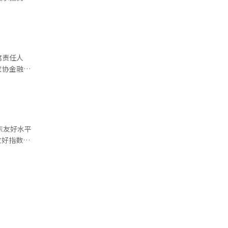
信用贷款和
时也提
027年推
降低地方中
成立了金
席责任人
下个月将
见不合的
农协金融）
容金融综合
2027年
尚未确定
金融公司的
面系统化包
强董事会的
工评估及激
管及替代信
东友好水平
讨论通过确
K金融控股
容金融过程
Q）上市公
降低，实
要求对负担
相比基本持
大转型会
.7分）下降