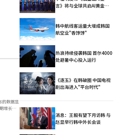
言》将与全球共启AI黄金时
代
韩中航线客运量大增成韩国
航空业"香饽饽"
热浪持续侵袭韩国 首尔4000
处避暑中心投入运行
《逐玉》在韩破圈 中国电视
剧出海进入"平台时代"
发布的数据显
同期增长
消息：王毅有望下月访韩 与
红规模，12
赵显举行韩中外长会谈
子股息率第一