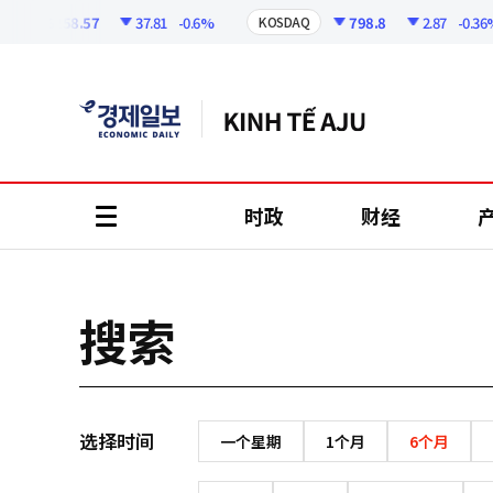
코
인
6258.57
37.81
-0.6%
798.8
2.87
-0.36%
KOSDAQ
정
보
时政
财经
all
menu
搜索
选择时间
一个星期
1个月
6个月