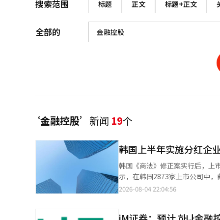
搜索范围
标题
正文
标题+正文
全部的
‘金融控股’
新闻
19
个
韩国上半年实施分红企业
韩国《商法》修正案实行后，上市公
示，在韩国2873家上市公司中
47.7%。 上述企业上半年分红总额由去年同期的11.416万亿韩元（约合人民币541.6亿元）增至13.52万亿韩元，同比
2026-08-04 22:04:56
增长18.4%；平均股息率为1.8
家减少分红，10家与去年持平。 按企业来看，三星电子分红规模居首，公司第一季度和第二季度分别决定派发股息
iM证券：预计 하나金
2.4533万亿韩元和2.4559