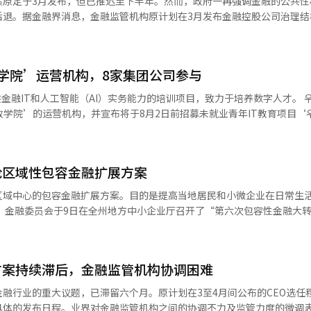
案原定于3月发布，但已推迟至下半年。然而，政府一再强调金融的公共性
协金融超越我们金融，稳居金融控股公司净利润第四位。 相反， 하나金融和我
2兆6381亿韩元，增长7.7%和19.7%。 业绩在非银行子公司中有所不
后退。据金融界消息，金融监管机构原计划在3月发布金融控股公司治理结
差异，表现相对平稳。虽然 하나证券的净利润增长了155.7%，达到27
益占比达到44%，而新韩金融则为35%。新韩金融正在考虑收购包括乐
长，尚未确定具体的发布时点。该改革方案预计将包括首席执行官(CEO
，绝对规模仍然较小。我们投资证券在同一时期的净利润增长了47%，但
韩银行在第一季度
金追索制度的扩大等内容。改善治理结构的方案将更多依赖于示范标准或
4585亿韩元，同比增长8.5%。而KB国民银行的上半年净利润为2兆22
四个月，部分人猜测政府的改革意愿是否减弱。然而，金融界普遍认为这
景下，证券和资产管理等非银行子公司在集团业绩中的作用日益增强。下
政学院’运营机构，8家集团公司参与
改变。政策室长金永范在最近的一次论坛上表示：“金融控股公司的外资
司盈利能力的关键变量。”
度历史新高。根据F&Guide的预测， 하나金融和우리金融的上半年净利
并论。”KB、信韩、 하나、我们的四大金融控股公司外资持股率大多超过6
IT和人工智能（AI）实务能力的培训项目，致力于培养数字人才。 우리金融被
0亿韩元。因此，四大控股公司的上半年净利润规模预计为11兆3533亿韩元。
也超过一半，但政府对这两个行业的看法有所不同。半导体等高科技产业被
政学院’的运营机构，并宣布将于8月2日前招募未就业青年IT教育项目‘우
强烈的公共性，需要更严格的管理和责任。金融界认为，金室长的发言虽
府对金融控股公司应加强公共性和责任的看法。这一基调与李在明总统的
中，우리金融作为金融行业的运营机构名列其中。 우리WON青年IT学院将
上表示：“金融应承担超过一半的公共角色”，并要求金融界关注社会责任
投资证券、东洋生命、ABL生命、우리卡、우리FIS和우리金融未来基金等
作报告中批评道：“放任不管会导致腐败的内圈形成，少数人随意行使控
论区域性包容金融扩展方案
5岁至34岁之间的未就业青年，提供总计600小时的数字职能能力开发（4
下半年，但预计将继续加强董事会的制衡功能、内部控制和管理层的责任
授金融行业的实务经验
区域中心的包容金融扩展方案。目的是提高当地居民和小微企业在日常生
共性和责任的同时，必须找到不过度损害管理自主性的平衡点。”※ 本报
方式。新引入AX黑客马拉松和金融AX洞察项目，让学员们通过AI技术直
议暨
席了全州特别自治道知事李元泽、邮政事业本部本部长朴仁焕、全州、光
示：“我们将尽最大努力支持需要帮助的青年实现自立和成长。”※ 本报
融控股、金融监督院、银行联合会、生命与财产保险协会的相关人士，以及当
方案持续滞后，金融监管机构协调困难
地方均衡发展不仅是地方的问题，也是影响韩国可持续增长的国家性课题
方企业成长的核心基础。” 金融委员会计划推动居民和中小企业、
融行业的重大议题，已滞留六个月。原计划在3至4月间公布的CEO选任
金融政策。从20日起，全国20个总管邮局将启动银行代理业务的试点项
具体的发布日程。业界对金融监管机构之间的协调不力及监管力度的微调