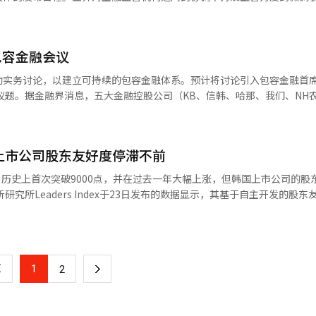
近的邮局咨询和申请国民银行、信贷银行、我们的银行和 하나银行的个人
。 地方银行和互联网专业银行将共同推进小微企业和个
表示：“我们与专家进行了多次讨论，改善方案已进入最后阶段”，但同
计划在本月内审查创新金融服务的指定情况，并通过计算机开发等支持在2
明显，发布延迟可能导
银行的区域贴近型审核能力和互联网银行的低融资成本及非面对面渠道，
包容金融会议
布。 治理结构改善方案的工作始于去年12月，时任总统
任的惯例提出了“腐败的内圈”批评。今年1月，金融委员会和金融监督院
动实务讨论，以建立可持续的包容金融体系。预计将讨论引入包容金融首
定制保险。全州于去年9月与保险行业首次签署了共生保险业务协议，预计
，原定于3月中旬发布，但在几小时后突然取消，引发了对金融监管机构意
等议题。据金融界消息，五大金融控股公司（KB、信韩、哈那、我们、NH
金融委员会计划未来向独居老人等弱势老年群体提供意
容金融相关讨论。金融控股公司与金融监管机构希望通过此次会议细化包
对气候灾害和网络诈骗等新风险的保险保障。改版后的共生保险产品预计在
行候选人短名单的工作，方案将在此之前发布”，但金融委员会随后表示“
性监管，并着手完善信用基础设施。会议上将讨论如何将包容金融吸纳到
智能（AI）系统翻译与编辑。
成，但在具体监管水平上仍在进行最
考虑在金融公司内指定包容金融首席责任人（CIFO），以从治理结构层
括加强董事长选任程序的透明度、改善高管候选人推荐委员会的运作、增
上市公司股东友好度停滞不前
融确立为金融公司经营的核心要素。为此，还将探讨将包容金融绩效与员
的问题，可能引发
共同探讨建立信用评估体系、金融-就业-福利复合支持方案、健全性监
I）历史上首次突破9000点，并在过去一年大幅上涨，但韩国上市公司的股
金融”的争议。 随着改善方案的发布延迟，金融控股公司在短
出，许多弱势群体因缺乏金融历史而受到金融服务的限制。因此，预计将
金融控股公司董事长真玉东、我们的金融控股公司董事长任钟龙以及BN
融历史来吸纳金融边缘群体的方案。金融控股公司也预计将提出在推进包
进行评估，其中包括782家KOSPI上市公司和1547家韩国创业板（KOSDA
在11月进行的KB金融控股公司新董事长选举中，新的制度适用的可能性
副社长高锡焕在6月17日举行的金融委员会包容金融现场大讨论会上曾
0分满分中的601.1分，折算为100分制仅为50.1分，与去年的50.7分
减免出资费等）以及扩大数据利用自由度。金融委员会计划通过包容金融
异”，并指出“错过发布时机，政策的信任度和有效性都在下降”。
 本报道经人工智能（AI）系统翻译与编辑。
1
下
2
SDAQ上市公司平均得分为472.3分（42.9分），较去年的502.7分（45
一
等因素影响，整体表现出现倒退。 从个别企业来看，KT以1003分