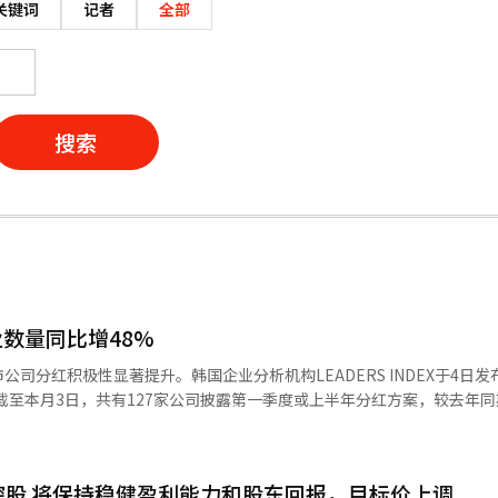
关键词
记者
全部
搜索
数量同比增48%
司分红积极性显著提升。韩国企业分析机构LEADERS INDEX于4日
，截至本月3日，共有127家公司披露第一季度或上半年分红方案，较去年
%，较去年同期提高0.5个百分点。127家实施分红的企业中，105家提高分
融控股 将保持稳健盈利能力和股东回报，目标价上调
万亿韩元，上半年累计分红4.9092万亿韩元。不过，受股价上涨影响，三星电