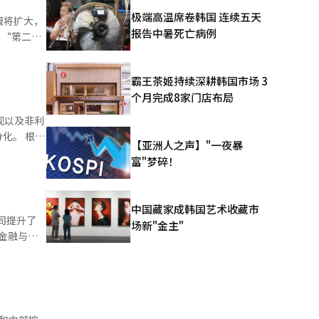
极端高温席卷韩国 连续五天
报将扩大，
派发股息
报告中暑死亡病例
成本的影
代海洋解决
霸王茶姬持续深耕韩国市场 3
郑梦准以
个月完成8家门店布局
基于非货币
现以及非利
312亿韩
将宣布约
 根据
李和卿
【亚洲人之声】"一夜暴
3亿韩元，
富"梦碎！
50%以上
I）系统
2兆4029
。除我们金
中国藏家成韩国艺术收藏市
司提升了
场新"金主"
繁荣的背
年度历史最
不及KB
2亿韩元，
融的上半年