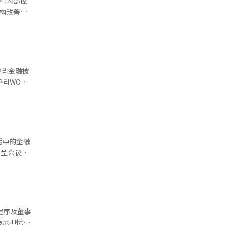
和内部控
构改善方
31亿韩
天保险在内
)连任标
仅为247
指导方针，
54亿韩
只是细节标
半年，资本
持股超过
润预计分别
0%。虽然
 하나和우리
视为国家竞
리WON
然没有直接
既往发言相
而不仅仅
8家集团公
制权。”因
16小时）
。金融界人
活中的金融
道经人工智
接解决金
州、釜山银
道经人工智
地小微企
。”他指
程序及董事
目。无法前
表示担忧，