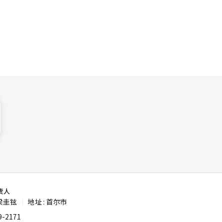
较高评价。
、三星物产
本市场吸引
责人
梁圭铉
地址 : 首尔市
|
-2171