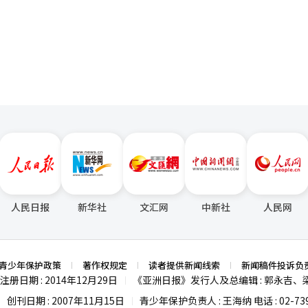
治理结构透明度、资本使用效率（ROE）以及管理层薪酬合理性等方面获得
页
企业相比仍存在一定差距。 去年排名第一的SK集团以999.3分
KB金融控股（983.4分，82分）、新韩金融控股（971.1分，80.9分）
8.6分）。 整体来看，在韩国资本市场持续上涨的背景下，上市
升。业内认为，完善公司治理结构、提高股东回报水平，仍是提升韩国资
人民日报
新华社
文汇网
中新社
人民网
青少年保护政策
著作权规定
读者提供新闻线索
新闻稿件投诉负
注册日期 : 2014年12月29日
《亚洲日报》发行人及总编辑 : 郭永吉、
|
创刊日期 : 2007年11月15日
青少年保护负责人 : 王海纳 电话 : 02-739
|
|