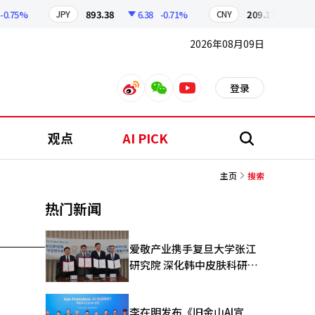
.75%
893.38
6.38
-0.71%
209.17
1.79
-
JPY
CNY
2026年08月09日
登录
weibo
weixin
youtube
观点
AI PICK
搜
索
主页
搜索
热门新闻
爱敬产业携手复旦大学张江
研究院 深化韩中皮肤科研合
作
李在明发布《旧金山AI宣