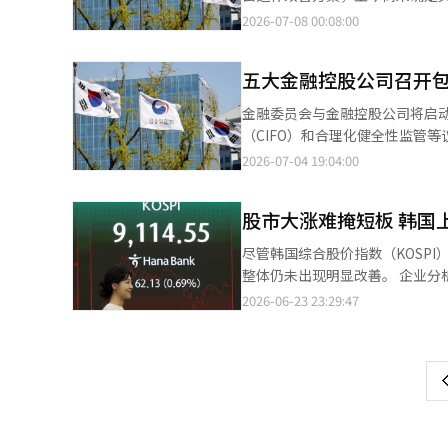
往银行网点的当地居民可以在附
认为这可能削弱政策的推动力。 根据7日金融界的消息，金融委员会与金融监督院尚未确定治理结构改善方案的发布
2026-07-08 00:08:00
新希望种子贷款，并在比较各银行的审核结果后签订贷款协议
日程。金融监管机构的相关人士
体经营者的共同贷款。金融委员会
到“尚未与青瓦台最终协调发布日期”。 在这种情况下，外界呼吁加快发布进程。市场疲惫感
出相关产品。此举旨在结合地方
五大金融控股公司召开
致方案的有效性下降。目前预计将在15日总统工作报告前发
小企业和小微企业的利率负担。 针对地方弱势群体的共生保险也将得到扩展。保险行业利用300亿韩元规模的共生基
李在明对金融控股公司董事长连
金融委员会与金融控股公司将启
金，为地方弱势群体提供免费的
融控股公司治理结构改善工作组
（CIFO）和合理化健全性监管
为全州的小微企业提供包括意外和火灾保险在内的综合保险。 
猜测。 随后，金融界原本预计在7月2日公布改善方案，但这一预期也未能实现。金融监督院长李灿镇在7月3日之前
计划于下周与金融委员会进行包
2026-07-04 19:04:00
外保险和健康护理服务，并扩大应
表示“KB金融控股公司正在进
评估体系，合理化金融公司健全
第一季度推出。※ 本报道经人工
发布日程”，显示出监管机构之间的微妙差异。 金融界认为，尽管初稿已基本完
内部系统中，实现制度化。例如，
后的拉锯战。改善方案预计将包
股市大涨难掩短板 韩国
容金融。这一构想旨在将包容金
独立性以及完善管理继承程序等内容。 然而，金融监管机构也面临着过度限制金融控股公司自主性
励体系相结合的方案。此外，还将
尽管韩国综合股价指数（KOSP
政府对民营金融公司经营的过度干预，重新点燃“官治
息利用等大框架。金融委员会指
整体仍未出现明显改善。 企业分析研究所Leaders Index于23日发布的数据显示，其基于自主开发的股东友好指数
期内减轻了压力。今年3月，新韩
认通信费用、纳税、购物等非金
（SFI）对2329家韩国上市公司
2026-06-23 23:29:47
页
公司董事长邊大仁确认连任。预计
中遇到的困难。信韩金融控股公司
司。结果显示，企业平均得分为120
际上让他们松了一口气。 金融界人士表示：“治理结构改善方案在KB金融董事长候选人短名单确定前发布与之后发
健全性的金融公司给予激励（如
平。 股东友好指数由7大项、12个细分指标构成，并基于2023年至2026年平均营收数据，结合行业平均值和标准差
一
布，在政策影响力上必然存在差
议，逐步公布得出结论的课题。※
进行综合评估。 从市场分类来看，KOSPI上市公司平均得分为614.7分（折算为100分制为51.2分），较去年的602.2
上
分（50.2分）小幅提升。相反，KO
6.1%。 Leaders Index分析指出，在股价上涨及《商法》修订等因素推动下，KOSPI企业的股东友好水平有所改善；
但KOSDAQ企业受业绩下滑及股东回报率下降