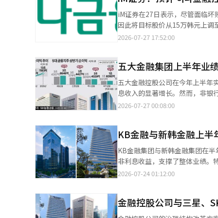
季度和第二季度分别为0.2%和0.1%。 现代汽车以1.3092万亿韩元的上半年分红规模位居第二。韩
iM证券在27日表示，尽管面临
司分红规模也较去年同期明显增
因此将目标股价从15万韩元上调至15万3000
8109亿韩元、6963亿韩元、6151亿
度的归母净利润为1兆1928亿
2026-07-27 17:52:00
旗下多家公司分红增长尤为明显。
响，依然实现了稳定的盈利。” 他进一步表示：“受市场利率上升的影响，净利差（NIM）在集团和银行层面均有所
方案分红规模同比分别增长331%、103.1%、44.4
改善。”同时，韩元贷款在家庭和企业贷款方
年728亿韩元的分红收入位居第
五大金融集团上半年业
主要来自银行和证券资产管理部
546亿韩元位列第三。 去年排名第一的三星家族成员、Leeum美术馆名誉馆长洪罗喜因出售部分股票筹措遗产税资
性汇兑收益和股票挂钩证券（ELS）准备金的回收
五大金融控股公司在今年上半年
金，今年分红收入降至544亿韩
率（CET1）在汇率等因素的影
息收入的显著增长。然而，非银行
元）、现代汽车集团会长郑义宣（
2500亿韩元的自购股票和注销计划
金融界的统计，KB、信韩、 하나
2026-07-27 00:08:00
（141亿韩元）以及HD现代会长郑基宣（126亿韩元）
道：“新的价值提升政策提出了目标
较去年同期的11兆9541亿韩元增长了9.7%，为半
利金融控股、SK Square和斗
的目标。”并表示：“每年将扩大
8846亿韩元（增长13.1%），
翻译与编辑。
KB金融与新韩金融上半
亿韩元（增长4.4%），农协金融1
融外，其他四家控股公司均创下了半年度最高业绩。 今年上半年最显著
KB金融集团与新韩金融集团在
控股公司上半年的非利息收入合计达
非利息收益，支撑了整体业绩。特别是
景下，资本市场部门的手续费收入推动了整体业绩的增长。 各控
韩金融在23日的业绩发布会上表示
2026-07-24 01:12:00
证券部门的业绩明显影响了金融控
高业绩。 KB金融在过去三年连续保持“领先金融”地位，今年上半年也继续维持这一地位。KB金融与新韩金融上半
和信韩金融。 上半年净利润最高的KB金融，其非银行子公司的利润贡献度已提高至44%。KB证券的净利润达到
年净利润的差距为4419亿韩元，较去年同期的3983
7963亿韩元，占集团整体净利润的21%。 信韩金融的信韩投资证券也实现了净利润5777
金融控股公司与三星、S
的繁荣使得非利息收益显著上升。 KB金融上半年的利息收益和非利息收益分别为6兆4783亿韩元和3兆6292亿韩
推动了整体业绩。非银行部门的利
较去年同期增长1.7%和33.