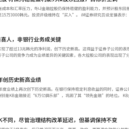
国四大金融控股公
坏账成本和汇率压力，하나金融控股仍保持稳健的盈利能力，并预计股东回
加，其中KB金融控股、新韩金融控股、韩亚金融控股和友利金融控股分别
韩元。投资评级维持在“买入”。 iM证券研究员设龙镇表示：“第二季
韩元和3210亿韩元，同比分别增长21.1%、25.4%、23%和9.1%。 HD现代集团
韩元，同比增长1.7%，符合预期。”他指出：“尽管汇率上升和大规模坏账
其中，HD现代重工、HD韩国造船海洋、HD现代、HD现代电气和HD现
%、36.8%和28.6%。 个人股东方面，三星电子会长李在镕以上半
面均持续增长，显示出稳健的增长势头。 此外，他提到：“非利息收入
一；现代汽车集团名誉会长郑梦九以671亿韩元排名第二；峨山财团理事长
绩喜人，非银行业务成关键
门，手续费收入大幅增加。”他预计：“考虑到当前汇率水平，下半年将
，盈利将进一步改善。” 设研究员表示：“集团的普通股资本充足
实现了超过13兆韩元的净利润，创下历史新高。这得益于证券子公司的表
元，排名第四。三星物产社长李叙显（341亿韩元）、新罗酒店社长李富真（
响下，依然保持稳健的盈利能力，防止了下降幅度。”他还透露：“下半年
子公司的竞争力成为业绩差异的关键因素，各大控股公司的表现出现了分化。
284亿韩元）、SK集团会长崔泰源（195亿韩元）、好丽友集团副会长
，并计划在第三季度业绩发布时再次宣布自购股票和注销。” 同时，他补充
、我们和NH农协金融等五大金融控股公司上半年的合并净利润为13兆118
也跻身前十。 此外，在127家公布分红方案的企业中，包括友
股东权益回报率（ROE）12%、CET1比率13%以上以及总股东回报率
年度历史最高水平。 从各控股公司来看，KB金融的净利润为3兆
山山猫在内的22家公司实施了减资分红，占比17.3%。
10%的股息，中长期股息支付率目标为40%。”※ 本报道经人工智能（A
位居首位。其次是信韩金融3兆4427亿韩元（增长13.3%），然后是 하나金融
年创历史新高业绩
兆7791亿韩元（增长9.2%），我们金融1兆6090亿韩元（增长3.7%）
的变化是非银行部门的影响力扩大。五大金融
半年度业绩上再次创下历史新高。在银行保持稳定利息收益的同时，证券公
到10兆7776亿韩元，创下历史新高，较去年同期增长27.6%。在股市
KB金融接近“6万亿俱乐部”，巩固了其“领先金融”的地位。 KB金融与新
股公司的表现也因非银行子公司的业绩而有所不同。
，今年上半年净利润分别为3兆8846亿韩元和3兆4427亿韩元，均为半
股公司整体利润的增长，规模相对较小的 하나和我们金融的业绩改善幅度
亿韩元有所扩大。 两家公司均得益于稳健的利息收益，同时股市
亿韩元，同比增长123%，
K不同，尽管治理结构改革延迟，但基调保持不变
元，
润贡献度也上升至35%。农协金融的NH投资证券上半年实现净利润965
3%。在稳定的利息收益基础上，股市的繁荣使得手续费收益大幅提升。新韩金