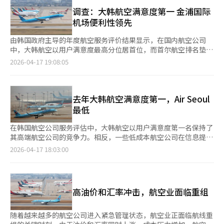
盈余。汇率上升导致外币成本增加，被认为是净利润下降的原因。
航司，低成本航空公司的财务状况更加脆弱。数据显示，德威航空
果被认定为不当劳动行为，可能会面临刑事处罚或整改命令。※
航空业普遍面临成本结构压力，燃油价格上涨和韩元贬值导致以美
调查：大韩航空满意度第一 金浦国际
负债率已超过3400%，Air Premia则已陷入完全资不抵债状态。
本报道经人工智能（AI）系统翻译与编辑。
元计价的燃料、租赁和维修费用增加。釜山航空预计第二季度油价
机场便利性领先
市场分析认为，今年第一季度韩国航空公司整体业绩尚能维持稳
和汇率等外部因素的不确定性将持续，因此将维持灵活的供应策
定，但随着高油价、高汇率及旅游需求放缓等因素在第二季度集中
略，重点加强日本主要航线，并通过扩展中国和东南亚航线来多元
由韩国政府主导的年度航空服务评价结果显示，在国内航空公司
体现，低成本航空公司的盈利能力或将进一步恶化。业内甚至担
化收益基础。※ 本报道经人工智能（AI）系统翻译与编辑。
中，大韩航空以用户满意度最高分位居首位，而首尔航空排名垫
忧，若高油价长期持续，部分财务基础薄弱的航司可能面临更大的
底。在机场使用便利性方面，金浦国际机场获得最高评价。 韩国
2026-04-17 19:08:05
生存危机。
国土交通部17日发布“2025年航空交通服务评价”结果。本次评
价对象涵盖10家本国航空公司及在韩执飞的41家外国航空公司，
共计51家航司，以及6座主要机场。 在用户满意度方面，调查于去
年10月至12月进行，共覆盖约3.1万名旅客。结果显示，大韩航空
去年大韩航空满意度第一，Air Seoul
以6.07分（满分7分）位列第一，其后依次为韩亚航空（5.97
最低
分）、普莱米娅航空（5.92分）、釜山航空（5.83分）及真航空
（5.77分）。首尔航空因信息提供项目得分较低，以5.45分位列国
在韩国航空公司服务评估中，大韩航空以用户满意度第一名保持了
内最低。 外国航空公司中，全日空航空（6.03分）排名第一，长荣
其高端航空公司的竞争力。相反，一些低成本航空公司在信息提供
航空（5.96分）、新加坡航空（5.88分）及国泰航空（5.79分）紧
和延误管理方面得分较低，显示出服务差距。根据国土交通部17日
2026-04-17 18:03:00
随其后；亚洲航空（4.53分）与越捷航空（4.64分）位居下游。 在
的报告，去年航空交通服务评估结果显示，大韩航空在用户满意度
运行可靠性（准点性）方面，国内航线中，大韩航空获评A+，韩
调查中获得了6.07分（满分7分），在韩国航空公司中得分最高。
亚航空与釜山航空为A；因长时间延误频发，Aero K被评为C。国
调查于去年10月至12月期间，对31168名航空旅客进行。韩亚航空
际航线方面，釜山航空获评A，其后大韩航空、济州航空及德威航
以5.97分紧随其后，Air Premia为5.92分，釜山航空为5.83分，真
高油价和汇率冲击，航空业面临重组
空为B++，普莱米娅航空航空为C+。外国航空公司中，全日空航空
航空为5.77分。Air Seoul得分最低，为5.45分。国土部解释称，
与日本航空在运行可靠性方面获评A+，而亚洲航空与深圳航空被
Air Seoul在信息提供方面的评价较低。在外国航空公司中，全日
评为E++。 在用户保护水平评价中，国内航空公司整体获得A++，
本航空以6.03分得分最高，长荣航空（5.96分）、新加坡航空
随着越来越多的航空公司进入紧急管理状态，航空业正面临航线重
外国航空公司为B+。除普莱米娅航空航空外，其余国内航司均达
（5.88分）、国泰航空（5.79分）紧随其后。相反，亚洲航空