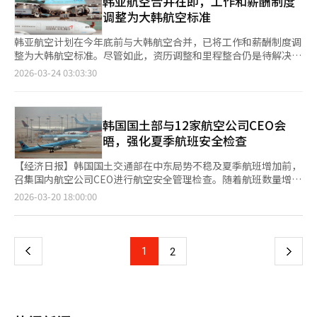
韩亚航空合并在即，工作和薪酬制度
亿韩元）。如果全球航空燃油价格全年维持在战争前水平以上，预
势，预计将进一步扩大运营效率改善和成本节约措施。※ 本报道
起暂停部分航线，其他公司也在考虑进一步调整。真航空将从4月4
调整为大韩航空标准
计年度损失可能达到4.5万亿韩元。由于大韩航空的货运收入占比
经人工智能（AI）系统翻译与编辑。
日至30日减少从仁川出发的关岛、克拉克、芽庄和从釜山出发的宿
高（去年约27%），运费上涨可能部分缓解油价冲击。然而，最近
务等8条航线的45个往返航班。Air Premia决定4月后减少洛杉矶
韩亚航空计划在今年底前与大韩航空合并，已将工作和薪酬制度调
运费上涨幅度不及航空燃油价格和汇率上涨速度，提升运输效率面
26班、旧金山8班、檀香山和曼谷各6班、纽约和华盛顿各2班，共
整为大韩航空标准。尽管如此，资历调整和里程整合仍是待解决的
临困难。济州航空预计第二季度销售额为4016亿韩元，同比增长
计50班。易斯达航空计划5月暂停仁川至富国岛航线约50班。票价
关键问题。根据23日的行业消息，韩亚航空将标准工作时间从226
2026-03-24 03:03:30
20.8%，但将出现296亿韩元的营业亏损。同期，真航空的销售额
上涨迅速反映。4月国际航线的燃油附加费基于2月16日至3月15日
小时缩短至209小时，超出部分将支付加班、夜班和节假日津贴。
预计同比增长22.2%至3740亿韩元，营业亏损为370亿韩元。政策
新加坡航空燃油平均值（MOPS），从33级中的第6级升至第18
这一调整扩大了超时工作的认定范围。此外，韩亚航空还将有条件
支持与否将影响航空公司的应对方式。如果豁免航空燃油关税
级，为现行体系引入以来最大涨幅。因此，韩亚航空4月国际航线
的定期奖金纳入基本工资，员工的实际收入因此增加。由于合并在
（3%）和每升16韩元的石油进口附加费，燃油成本将降低；缩短
的燃油附加费定为单程最低4.39万韩元至最高25.19万韩元，约为
即，韩亚航空提前调整了工作和薪酬制度。然而，资历调整和里程
韩国国土部与12家航空公司CEO会
燃油附加费反映时间将减少成本与运费之间的时差；若暂停收回航
上月的三倍。T'way航空也从3.08万韩元提高到21.39万韩元，济
整合仍需进一步协商。客舱乘务员的实习期也存在差异，韩亚航空
晤，强化夏季航班安全检查
班时刻和航权，航空公司在减班过程中仍可保持航线权利。相反，
州航空则从29美元提高到68美元。问题在于仅靠票价上涨难以抵
已从去年开始将实习期调整为两年，但现有员工的资历认定尚未统
如果支持延迟，航空公司将不得不自行吸收成本上涨，可能导致以
消成本增加。3月27日，亚洲和大洋洲的航空燃油价格为每加仑
一。飞行员的资历调整同样复杂，不同航空公司的晋升体系和工作
【经济日报】韩国国土交通部在中东局势不稳及夏季航班增加前，
低成本航空公司为中心的亏损航线缩减和供应减少。如果航班时刻
533.32美分，比战争前的2月27日的223.75美分上涨了138%。此
安排可能会因资历变化而有所不同。关于里程整合，大韩航空提交
召集国内航空公司CEO进行航空安全管理检查。随着航班数量增
被收回，未来需求恢复时重新进入市场将更加困难。业内人士表
外，韩元兑美元汇率上涨，使得燃料费、飞机租赁、维修和保险等
的第三版方案正在公平交易委员会审核，预计很快会有结果。两家
加，气候变化和国际冲突等外部因素叠加，航空安全风险管理的必
示：“目前是成本而非需求决定航线存废。如果没有政策支持，减
页
2026-03-20 18:00:00
美元结算费用全面增加。战争风险保险费的上涨进一步加重了成本
航空公司合并后，旗下的三家低成本航空公司（真航空、釜山航
要性日益增加。据业内消息，国土交通部于20日在首尔江西区韩国
班将不可避免地导致重组，市场规模可能因此缩小。”※ 本报道
负担。航空公司根据业务结构采取不同的应对策略。大韩航空目前
空、首尔航空）的重组也将加速。航空业界人士表示，即便物理合
机场公司召开由第二次官洪志善主持的航空公司CEO安全座谈会。
经人工智能（AI）系统翻译与编辑。
一
尚未考虑停航，而低成本航空公司（LCC）则以减少航班和降低成
并完成，组织文化和员工凝聚力的实质性合并仍需时间。※ 本报
大韩航空、韩亚航空、济州航空、德威航空等12家主要航空公司的
本为主。韩亚航空自3月25日起进入紧急管理状态，开始削减成本
道经人工智能（AI）系统翻译与编辑。
CEO出席了会议。此次座谈会旨在检查即将于29日开始的夏季航班
上
1
下
2
和调整投资优先级，其他一些航空公司也采取了类似措施。长途航
时间表及中东地区军事紧张局势引发的运营环境变化。会议计划在
线的性质也在变化。过去，长途航线被视为航空公司盈利的关键，
国际航班扩大的时机，提前检查各航空公司的安全管理体系并提升
一
但最近由于燃料消耗、空域绕行和保险负担，情况发生了变化。大
应对能力。根据国土部统计，去年韩国航空每百万次航班的事故及
韩航空将仁川至迪拜航线的停航延长至下月19日，这被视为对环境
准事故数量为1.8起，较前年的3.8起有所减少。然而，航班量增加
变化的反应。长途航线仍然可以获得较高票价，但成本波动性显著
页
2.9%，绝对的安全管理负担仍在扩大。气候变化如乱流增加、火