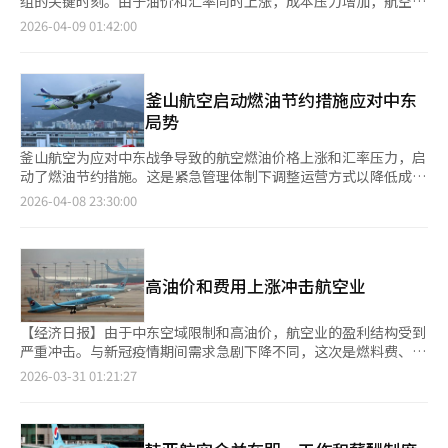
组的关键时刻。由于油价和汇率同时上涨，成本压力增加，航空公
A+以上。国土交通部表示，德国汉莎航空、法国航空及波兰航空
X（4.53分）和越捷航空（4.64分）得分较低。在航班准点率方
司要求政府提供政策支持，如航空燃油关税豁免和燃油附加费调
2026-04-09 01:42:00
等外航用户保护水平亦有所改善。安全性方面，釜山航空受机上电
面，各航空公司之间存在差异。国内航线中，大韩航空获得A+评
整。政策反应将决定未来供应缩减和市场重组的速度。据业内消
池起火事故影响获评B，其余航司整体维持A+以上水平。 机场评价
级，韩亚航空和釜山航空获得A评级。Air Premia因长时间延误频
息，韩国航空协会于7日召开会议，包括大韩航空在内的12家航空
显示，金浦国际机场在使用便利性方面获A+，仁川国际机场、金
繁而仅获C+评级。在国际航线准点率中，釜山航空获得A评级。大
公司参加，计划向政府建议豁免航空燃油关税、石油进口附加费，
海国际机场及济州国际机场为A；大邱国际机场与清州国际机场因
韩航空、济州航空和德威航空被评为B++。Air Premia因长时间延
并缩短燃油附加费反映时间等。中东战争后，航空燃油价格上涨约
釜山航空启动燃油节约措施应对中东
设施与交通因素获B。
误比例高而获C+评级。在用户保护方面，韩国航空公司整体保持
147%。战争前国际航空燃油价格为每桶85至90美元，之后因霍尔
局势
较高分数，平均为A++。但Air Premia因未解决的投诉较多，仅获
木兹海峡紧张局势和炼油设施问题，4月初升至约209美元。欧洲
B++评级。外国航空公司平均为B+，汉莎航空从去年的B级升至
现货市场价格甚至达到每桶226美元，较战争前上涨超过150%。
釜山航空为应对中东战争导致的航空燃油价格上涨和汇率压力，启
A++，法航和波兰航空也从B++升至A+。在安全性评估中，釜山航
国内机票价格也随之上涨。以新加坡航空燃油平均价为基准的燃油
动了燃油节约措施。这是紧急管理体制下调整运营方式以降低成本
空因2024年1月的机舱电池起火事故被评为B级，德威航空为B+，
附加费在5月票价中反映，国内航线单程定为34100韩元，比上月
的举措。根据釜山航空8日的消息，公司推出了“BX绿色运营”计
2026-04-08 23:30:00
Air Premia为B++，其他韩国航空公司均为A+以上。在机场评估
的7700韩元上涨约4.4倍。汇率上涨也加剧了成本压力。航空燃
划，旨在减少碳排放和提高运营效率。该计划重点在于减少不必要
中，金浦机场因交通便利性和无障碍服务获得A+评级，仁川、金
油、飞机租赁费、维修费和保险费等主要成本以美元结算，韩元兑
的燃油消耗。通过考虑飞机重量和天气条件，保持最佳巡航高度，
海和济州机场获得A评级。大邱机场因商业设施费用高，清州机场
美元汇率上涨进一步增加了成本。大韩航空的数据显示，汇率每上
并采用经济速度以减少燃油使用。通过利用最佳直航路线缩短飞行
因公共交通不便分别获B评级。在旅客处理速度方面，节假日拥堵
涨10韩元，外汇评估损失约为550亿韩元。自战争以来，航空业的
时间，不仅调整航班次数，还改善个别航班的运营方式。在着陆阶
影响下，金海机场为C++，清州和仁川机场为B级。大邱机场因客
高油价和费用上涨冲击航空业
紧急管理迅速扩展。德威航空、大韩航空、韩亚航空、真航空、釜
段也应用了节约措施，通过调整襟翼设置和改变着陆后发动机运转
流量较少获A+评级。本次评估新增了出入境时间、出发旅客拥堵
山航空和首尔航空等公司已开始紧缩运营。尽管努力提高运营效率
方式，减少地面移动过程中的燃油使用，从起飞到着陆后全程管理
度和快速改善努力等指标。国土部计划利用此次评估结果推动航空
和降低成本，但难以跟上成本上涨的速度。预计今年第一季度，国
燃油效率。釜山航空表示，此次措施是在确保安全运营的前提下实
【经济日报】由于中东空域限制和高油价，航空业的盈利结构受到
公司和机场运营的全面改进，尤其是从今年起，按季度向航空公司
内航空业的业绩将因冬季出境旅游旺季和货运需求强劲而表现良
施的，所有程序仅在飞行员判断安全的情况下执行。随着中东战争
严重冲击。与新冠疫情期间需求急剧下降不同，这次是燃料费、汇
通报航班准点率评估结果，以持续检查延误管理和运营质量改进。
好。但从第二季度开始，中东战争导致的油价飙升和高汇率等不利
持续一个多月，航空燃油价格上涨，汇率上升，大韩航空、真航
率和保险费等成本因素首先对利润造成压力。航空公司通过减少航
2026-03-31 01:21:27
※ 本报道经人工智能（AI）系统翻译与编辑。
因素将导致业绩急剧恶化。大韩航空预计第二季度销售额为4.2653
空、釜山航空、首尔航空等韩进集团航空公司从本月起进入紧急管
班和提高票价来应对，但难以完全吸收上涨的成本。即使战争结
万亿韩元，同比增长7%，但营业利润将因高油价影响而下降
理状态。由于燃油成本在航空公司成本结构中占比大，油价上涨直
束，成本调整也可能延迟，情况可能不会是短期的。据航空业消
18.6%至3248亿韩元。大韩航空的年度燃油消耗量预计约为3050
接影响盈利能力。因此，航空公司正在通过减少航班、调整票价和
息，韩国航空公司因高油价压力，已开始减少国际航班。真航空、
万桶，油价每上涨1美元，年度成本将增加约3050万美元（约460
内部成本节约措施来应对。航空业关注中东局势、油价和汇率走
釜山航空、易斯达航空、Air Premia和Aero K等公司已决定从4月