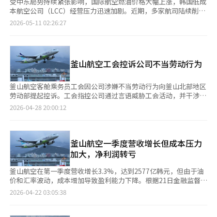
受中东局势持续紧张影响，国际航空燃油价格大幅上涨，韩国低成
本航空公司（LCC）经营压力迅速加剧。近期，多家航司陆续削减
国际航线运力，并启动无薪休假等紧缩措施。业内预计，在高油
2026-05-11 02:26:27
价、高汇率及出境游需求放缓等因素叠加下，韩国LCC第二季度业
绩或明显恶化。 韩国航空业10日消息称，过去两个月，韩国各家
低成本航空公司已累计削减约900班国际航线航班（按往返计
算）。由于部分航司6月运力计划尚未最终确定，后续减班规模仍
釜山航空工会控诉公司不当劳动行为
可能进一步扩大，行业整体运力收缩趋势正在加速。 其中，济州
航空在5月至6月期间削减约187班国际航班，占国际航线运力约
4%。仁川飞往富国岛、岘港、曼谷、新加坡等热门东南亚航线班
釜山航空客舱乘务员工会因公司涉嫌不当劳动行为向釜山北部地区
次明显减少，部分航线由此前每周7班缩减至每周3至4班，万象航
劳动部提起控诉。工会指控公司通过言语威胁工会活动，并干涉组
线则暂停运营两个月。随着国际航线缩减，济州航空还决定针对客
织运营。根据工会提供的资料，劳务负责人在与工会领导通话时提
2026-04-28 20:00:12
舱乘务员实施无薪休假，以降低运营成本。 除济州航空外，真航
到可能对工会成员进行人事上的不利影响，如限制晋升或在离职过
空、釜山航空、德威航空等多家低成本航空公司也陆续缩减东南亚
程中制造困难。工会认为这些行为构成不当劳动行为。工会还声
航线运力，并同步推进成本控制措施。业内人士表示，中长途国际
称，公司试图诱导成员退出或限制加入上级组织，导致工会会员人
航线对燃油价格变化尤为敏感，随着燃油附加费持续上涨，旅客出
数下降。目前约600名客舱乘务员中，工会会员约为120人。此次
釜山航空一季度营收增长但成本压力
行需求明显减弱；相比之下，日本等短途航线因飞行距离较短，市
控诉发生在航空业整体就业环境变化的背景下。由于油价上涨和汇
加大，净利润转亏
场需求仍相对稳定。 数据显示，作为5月燃油附加费计价基准的新
率波动，部分航空公司正在调整招聘和人力资源管理，导致劳资紧
加坡航空燃油平均价格已超过每桶214美元，较两个月前上涨逾
张加剧。釜山航空客舱乘务员工会成立于去年5月，是低成本航空
釜山航空在第一季度营收增长3.3%，达到2577亿韩元，但由于油
150%。航油价格短期内大幅飙升，正持续侵蚀航空公司的盈利空
公司中首个成立的工会。自成立以来，工会与公司在工资和待遇改
价和汇率波动，成本增加导致盈利能力下降。根据21日金融监督院
间。 面对不断攀升的成本压力，韩国航空业已进入“紧急经
善问题上存在分歧，尤其是在与真航空的合并讨论中，工资差距问
的电子公告系统，国际航线扩展和新航线运营推动了营收增长。然
2026-04-22 03:05:38
营”状态。除无薪休假外，部分航司还推迟员工奖金发放。与此同
题引发了争议。工会计划在调查过程中提供通话记录和内部资料，
而，营业利润下降24.2%至304亿韩元，主要由于维修和运营费用
时，大韩航空、韩亚航空等大型航空公司也开始加强成本管控，通
以证明不当劳动行为的存在。具体事实将通过劳动部门的调查结果
增加。净利润转为亏损，录得-161亿韩元，去年同期为322亿韩元
过压缩支出、调整运力等方式应对行业风险。 不过，相较于大型
确认。劳动部将根据收到的控诉内容审查相关法律是否被违反。如