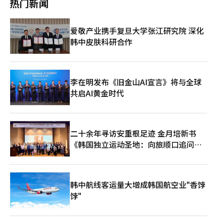
热门新闻
增加。政策需求也在增加。航空业已向国土交通部请求使用储备油
山活动等，以及航空系统复杂性增加，导致新的风险因素增多。中
和延缓航权及时刻收回，因为选择减少航班可能导致未来航线权利
东地区的不稳定性也是主要变量，部分空域限制和航线变更的可能
的不确定性。政府已延长部分财务结构改善命令的执行期限，并正
性存在，国际油价上涨和汇率波动直接影响航空公司的成本结构。
爱敬产业携手复旦大学张江研究院 深化
在考虑额外的支持措施。即使战争结束，成本负担也难以迅速缓
航空产业结构变化也增加了安全管理体系重整的必要性。大韩航空
解。3月，亚洲至欧洲部分航线的机票价格较上月上涨了最多
韩中皮肤科研合作
与韩亚航空的企业合并程序正在进行，真航空、釜山航空、首尔航
560%。航空业关注此次情况可能不仅是短期冲击，还可能导致结
空等低成本航空公司的整合可能性也被提及。国土部将在座谈会上
构性变化。如果航班减少长期化，供应缩减将固化，机票价格可能
提出包括跑道偏离、飞机火灾、地形碰撞、机体缺陷等主要事故类
保持在高位。同时，时刻保持负担和航线权利问题叠加，可能导致
型的核心风险管理项目，并要求检查各航空公司的应对体系。特别
航空公司市场份额的重新分配。业内人士表示：“高油价和汇率上
强调在维修、运营、管制各阶段加强数据驱动的安全管理体系。国
李在明发布《旧金山AI宣言》将与全球
涨导致票价上涨，航空需求正在以价格为基准重新调整。如果航空
土部计划将航空安全监督员从40人增加到53人，并引入以薄弱领
共启AI黄金时代
公司以盈利航线为中心保持供应，航线偏重可能固化，消费者选择
域为中心的集中检查体系。将从简单检查方式转变为利用运营数据
权缩小可能成为长期趋势。”※ 本报道经人工智能（AI）系统翻译
和维修记录的精细监督。航空公司也将分享人力和投资扩展计划。
与编辑。
包括增加飞行员和维修人员等核心人力，确保维修时间，扩大安全
相关设备投资。为了应对航班增加，同时保持安全标准，内部投资
二十余年寻访安重根足迹 金月培新书
的扩大被认为是不可避免的。同日，国土部由航空政策室长朱钟完
《韩国独立运动圣地：向旅顺口追问历
主持召开航空安全协商会。会议不仅有航空公司，还包括气象厅、
航空铁路事故调查委员会、仁川国际机场公司、韩国机场公司、韩
史》出版
国交通安全公团等参与，签署航空安全政策宣言，并签署扩大安全
数据和信息共享的协议。政府计划通过机构间的信息共享，早期捕
捉风险迹象，提高应对速度。将从航空公司单独应对转变为包括机
韩中航线客运量大增成韩国航空业"香饽
场、气象、调查机构在内的综合安全管理体系。洪志善次官表
饽"
示：“由于油价短期急剧上涨，国民负担加重，希望航空公司通过
积极的自救努力将负担降到最低。政府也将积极支持行业所需的事