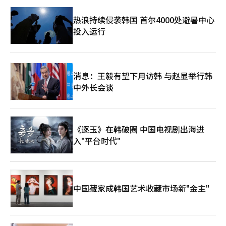
项，以克服当前危机并稳定航空运输产业。”※ 本报道经人工智
能（AI）系统翻译与编辑。
热浪持续侵袭韩国 首尔4000处避暑中心
投入运行
消息：王毅有望下月访韩 与赵显举行韩
中外长会谈
《逐玉》在韩破圈 中国电视剧出海进
入"平台时代"
中国藏家成韩国艺术收藏市场新"金主"