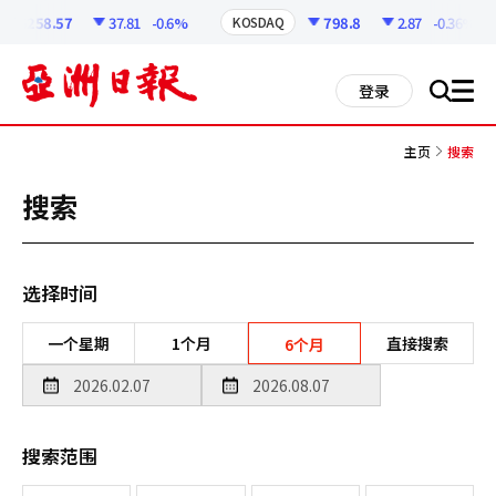
코
인
6258.57
37.81
-0.6%
798.8
2.87
-0.36%
KOSDAQ
정
보
all
登录
搜
men
索
主页
搜索
搜索
选择时间
一个星期
1个月
直接搜索
6个月
搜索范围