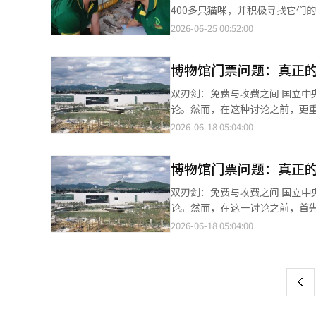
虚拟资产的看法仍然偏向于将其
万人次。韩服不再只是逢年过节、祭
400多只猫咪，并积极寻找它们
国、欧洲、新加坡、香港和阿联
角度来看，这无疑是成功的。但
上形成了共鸣，吸引了更多游客的关注。 根据24日（当地时间）VnExpress等媒体的报道，
2026-06-25 00:52:00
字资产，而是将其纳入制度框架
义开始变得模糊。 国家遗产厅目前采取的标准相对明确：韩服必须由上衣和下装组成，上衣需保留传统交领结构，下
多个地区活动的猫咪盗窃和贩卖团
支付生态系统。新加坡正在推进
装则应符合韩服裙装或裤装的基
兽医和专业人员前往现场进行治疗和健康管理。 在此过程中，西贡动物园的兽医
国落后，不仅仅是失去区块链产
搭配牛仔裤等穿法则不被视为符合标准。 这一规定看似合理，却也暴露出传统文化认定中的复
博物馆门票问题：真正
的身份进行确认。他们为每只猫咪
大意义在于开始将稳定币视为“
韩剧和社交媒体带动下，以“铁
物园开展这一工作的原因是为了
双刃剑：免费与收费之间 国立
算、国债市场、数字贸易和平台
采用现代服装剪裁方式，更符合
园的官方Facebook上，这些帖子迅速获得了
论。然而，在这种讨论之前，更
货币担保型。以美元、国债、存
年轻人产生心理落差。 其实从历史来看，韩服本身就是一个不断变化的文化产物。从三国时期到高丽时代，再到朝鲜
己宠物猫相似的猫咪，并联系了
性、公共性等运营原则，以及在
保型。以比特币或以太坊等虚拟
2026-06-18 05:04:00
王朝，不同时代的韩服款式、颜
笼子前停留了很长时间，呼唤猫咪的名字
应该收费”的表面理由上，缺乏深入的分析和讨论，
型。通过算法调节供应量以维持
朝鲜后期。所谓传统，本身也是历史演变的结果。 因此，面对现代改良韩服
并不容易。许多猫咪在狭小空间
么呢？围绕门票的争论，首先有
行数字货币（CBDC）联动型。
制，未必符合文化发展的规律。 但另一方面，国家遗产厅的顾虑也并非毫无道理。 近年来，首尔景福宫等周边的韩
变差，和原来的样子有很大不同。兽
博物馆门票问题：真正
理想的共同体目标。然而，另一
第四种模型进行运作。尤其是美
服租赁市场迅速扩张。一些商家
状况各不相同。在现场诊疗过程
入场可能会威胁到财政稳定，最
国需要借鉴的关键在于生态系统
然保留部分韩服元素，但同时融
双刃剑：免费与收费之间 国立
物园的兽医与民间动物医院的工作人员合作，进行治疗和
财政上必须保持健康，认为门票是运营费用的必要来源。 实际上，
制力。相反，韩国在内容和平台
不少韩国文化界人士对此表示担
论。然而，在这一讨论之前，首
的推移逐渐安定下来。一些猫咪
确实有所增加，预计节省的门票
简单地制造货币，而是将K内容
正在变成一种娱乐化的消费行为？ 近年来，韩国社会围绕文化遗产保护的讨论不断深化。从传统韩屋改造，到宫
性、公共性等运营原则，以及在
2026-06-18 05:04:00
页
发关注，动物园业绩改善 随着救助猫咪保护活动的知名度提升，西贡动物园的关注度也在上升。该动物园本来就是越
费入场后，观众的消费并没有增加
的未来，最终取决于K内容和平台
食商业化，再到韩服现代化设计，几
拥挤，所以需要收费”的表面理由上，缺乏深入
南的著名旅游景点，但最近因积极参与动物福
观众人数增加了45%。尤其是
画和游戏已经形成了全球数字消
的是，国家遗产厅近年来在标准执
要思考的是什么呢？围绕门票的
一
至24日，西贡动物园运营公司西贡
尔的摩的另一家主要博物馆——巴尔的摩
国演变为数字文化和金融平台国
韩服款式，不再限制男性穿裙装
免费入场是一个理想的共同体目
币），较去年同期增长约27%，
入场，但长期结果显示，两家博
是最大的风险。需要尽快建立稳
上
对现代社会价值观的回应。 国家遗产厅负责人表示，免费入场并不是为了吸引游客刻意穿韩服，而是希望借此鼓励更
资金来源，而免费入场可能会威
重。此外，食品和饮料销售、游乐
加，但之后在疫情期间，2021
和内容平台之间的合作生态系统
多人了解韩服、正确穿着韩服，并感
美术馆和博物馆在财务上必须保持健康，认为门票是
力也有所改善。营业成本较去年同
18.6%，巴尔的摩艺术博物馆下降
（STO）市场相结合的资本市场
来韩国或许需要建立更加细致的
门票后，观众人数有所增加，预