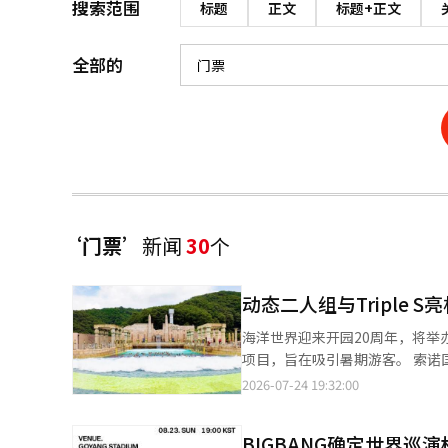
搜索范围
标题
正文
标题+正文
全部的
‘门票’
新闻
30
个
动态二人组与Triple
海洋世界迎来开园20周年，将举
项目，旨在吸引暑期游客。 索诺国际于24日宣布，海洋世界将在7月25日至8月15日期间举办“2026海洋世界生日蓝
色水花节”。 今年的活动为庆祝开园20周年，推出了表演、体验项目和客户参与活动。 海洋世界是一个约14个足球
2026-07-24 19:32:00
场大小（126,645平方米）
放，游客可以使用主要游乐设施。 节庆的代表性节目“蓝色波浪音乐会”将在活动期间每周六、日的下午4点在
BIGBANG确定世界巡
山特设舞台举行。动态二人组、Tri