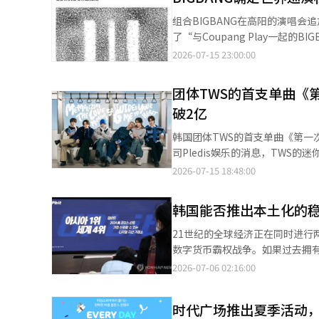
的同一时间还将有魔术、舞蹈表演和独立音乐表演。 此外，还准备了常
组合BIGBANG在高阳的演唱会追
午1点30分，冲浪山将举行救生
了“与Coupang Play一起
办“海洋K歌”和“随机舞蹈挑战”。
座位便已售罄。此次演出之前，
2026-07-15 23:00:00
项目包括室内儿童泳池的机器人鱼体
演开幕演出的关注持续，Coupan
20周年，还将举行“20周年时机把
一起的BIGBANG世界巡演《
团体TWS的首支单曲《
期间还推出了更具性价比的套餐
示着此次巡演的概念。今年是BIG
餐将于8月15日前销售，使用日期可预约至8月16日。 索诺国际相关
破2亿
大声共同参与的世界巡演是自2017
们准备了更加丰富的表演和活动，
演《XX：宇宙》在高阳”将于8月2
韩国团体TWS的首支单曲《第一
系统翻译与编辑。
取消座位时间差开放、WOW会员
司Pledis娱乐的消息，TWS的迷
易的政策。同时，还将设立专门渠
YouTube音乐上的累计播放量
2026-07-15 18:48:00
体。这首歌在去年同月突破1亿次
1月22日发布，自发布以来在国内
韩国能否推出本土化的
12日，累计播放量已超过1亿15
Genie Music、Bugs
21世纪的全球经济正在同时进
性表达了初次相遇的期待与模糊
数字货币霸权战争。如果过去拥
行风格。这首歌在2024年Melon
主导未来的金融秩序。最近在首
2026-07-06 02:16:00
歌曲”。Billboard对此曲的
（STO）和稳定币的扩散与金融
《24/7:为你(24/7:FOR:Y
融未来生存的国家战略会议。特
时代广场推出夏季活动
近在澳门的演出也已售罄。TWS将
去。”世界已经在行动，迟缓的国