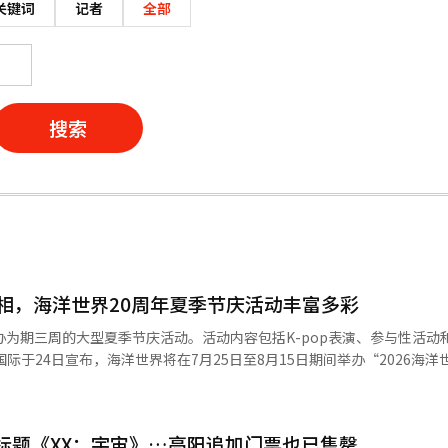
关键词
记者
全部
搜索
 S亮相，海洋世界20周年夏季节庆活动丰富多彩
办为期三周的大型夏季节庆活动。活动内容包括K-pop表演、参与性活动
的水上乐园，设有水上区、极限区、动态区和巨型滑水区。目前，室内外所有
冲浪
演标题《XX：宇宙》…高阳追加门票也已售罄
ple S、Daybreak、HYNN（朴惠媛）、Nowz、基里博伊等将登台表