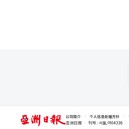
增加也为业绩改善提供了支持。最终净利润约
都会艺术博物馆馆长（2015-202
化。第四，国际合作战略也很重
鼓励创新的同时保留文化核心特征。只有如
然而，结果却与预期相反，免费入
园是越南历史最悠久的动物园之一
指出：“全国范围内，取消门票
仅仅是一种虚拟货币。这是未来
宫标准，看似只是游客入场前的
的摩沃尔特斯美术馆，观众人数
参与救助动物保护、野生动物救助
道德义务让每个人都能接触，但同时
口。如果K内容与数字金融的连
意穿上韩服走进宫殿，文化传承
未增加。巴尔的摩的另一家主要美
再依赖财政支持，依靠自身收入进行运营。 同时，西贡动物园与警方合作，继续寻找被
达性的关系 曾任美国富国银行
接货币。※ 本文使用生成型AI
而是如何让传统文化在尊重历史
示，两家美术馆的收入均未增加
表示，将尽可能支持更多的宠物
西尔维亚（John E. Silvi
2021年的调查显示，两家美术
经人工智能（AI）系统翻译与编
的做法”。然而，进步派经济学家
12.7%。此后，尽管努力恢复，但一旦
Friedman）则反驳道：“原本愿意支付门票
馆长（2015~2023年）及现任费
成为分析其影响的重大障碍。疫
范围内，取消门票的美术馆和博
间，常去博物馆的人们停止了访问
个人都能接触到，但同时也有财务健康的义务，这
些在疫情前就不常去博物馆的观众来说，免费入
银行首席经济学家的著名宏观经济
馆的因素，通常被认为是博物馆
Silvia）认为，免费入场实
要藏品包括美洲、欧洲、中东、
经济学家、马萨诸塞大学阿默斯特分
专业的观众。因此，自1950年
意支付门票的人并不会因为免费而入场。” 在分析门票与观众人数变化的关系时，疫情
易引起他们的兴趣。换句话说，社会和环境的变
依赖观众访问或会员费的美术馆
长、现任旧金山现代艺术博物馆（SF
人们减少了光顾，许多机构在恢复
体的变化，并将其反映在藏品政策和
的观众来说，免费入场并未显著影响他们的访问意愿。 实际上，吸引
申伯格（Robert Rausche
认为是展览、教育等项目的质量
谓的被边缘化的非白人及非裔美
的古代文物及中世纪和20世纪之
亚
公司简介
个人信息处理方针
多样性的实践。 主张免费入场的人强调教育机会的扩大和文化民主的实现。他们认为，任何人都应在没有经济负担的
的摩的人口减少了三分之一，非
洲
亚洲日报
刊号 : 서울,아04336
|
|
情况下接触艺术，这是道德义务
日
变化所带来的美术馆、博物馆的变化，反而是吸引观众的
报