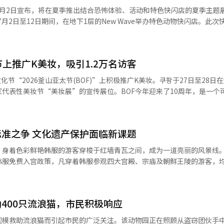
库、神奈川等地继续演出，同时还将在澳门、曼谷、新加坡、高雄等地举行
外汇市场或美国国债市场相比，但其增长速度已超越传统金融体系。重要
月2日宣布，将在夏季推出结合恐怖体验、活动和特色快闪店的夏季主题展“
译与编辑。
为国际汇款、在线支付和数字资产交易的核心基础设施。美国并不将其视
币建立数字时代的“新布雷顿森林体系”。如果过去通过美元捆绑石油支
，顾客可以在昏暗的室内空间观察萤火虫，并参与制作LED萤火虫项链、昆虫立
则希望在区块链上建立数字美元体系。尤其是美国国债的代币化具有非常
交易，全球投资者通过美元稳定币接触美国资产时，数字金融市场中的美
30%的常规折扣。5层的室内动物主题公园“叮叮当当”对会员再访时，门
仅仅是一种货币，而是美国金融霸权的新技术外衣。问题在于像韩国这样
节上推广K美妆，吸引1.2万名访客
元稳定币重新构建，韩元的国际影响力可能会进一步缩小。韩国企业和消
，时代广场内的多家餐饮店也为持有CGV当日票的顾客提供10%的折扣。 时代
节“2026釜山亚太节(BOF)”上积极推广K美妆。쿠팡于27日至28日
们反而依赖于美元生态系统。因此，李宗燮教授强调了韩国模型的必要性
广场万怡酒店提供24小时房间使用和叮叮当当或CGV两人入场券的“24
家代表性美妆节“美妆展”的宣传展位。BOF今年迎来了10周年，是一个
（CBDC）和银行存款代币为信任基础，鼓励民间开发多样化的韩元稳
RAX 20%的折扣及部分餐饮店的优惠。 时代广场相关负责人表示：“希
内容的全球性节日。在活动现场，쿠팡为游客提供了体验18个K美妆品牌的热门
之所以有意义，是因为它反映了韩国金融市场的现实。韩国既不是像美国
场体验到从室内体验型内容到酒店联动度假的特别体验。” 与此同时，时代广
品到口红、腮红等多种彩妆产品。在两天的时间里，쿠팡展位吸引了来自
资本管控体系。然而，韩国拥有世界一流的IT基础设施、移动支付文化
动。全球时尚品牌ZARA将在库存清空前提供最高50%的折扣，而COS则
约有1.2万人前来参观。쿠팡将于下月13日至8月3日举办美妆展。此次
在于“数字生态系统”而非“储备货币”。在这一点上，K内容的意义开始
 本报道经人工智能（AI）系统翻译与编辑。
准之争 文化遗产保护面临新课题
，并提供1+1活动、即时折扣、赠品等多种优惠。쿠팡相关人士表示：“此
游戏、电视剧和在线粉丝已经跨越国界，形成了一个全球消费生态系统。世界
顾客直接宣传쿠팡美妆的优越性和优惠的机会，希望下月举行的美妆展能引起
文化建立联系。如果这一消费流动能够与基于韩元的数字支付网络相连接
身着色彩鲜艳韩服的游客穿梭于红墙青瓦之间，成为一道亮丽的风景线。2
尔城东区的“安德森·西成”运营了600平米的美妆展虚拟商店，当时有超过
通过韩元稳定币购买音乐、演出门票、网络漫画和游戏道具，那么不仅仅
韩服免费入宫政策，凡穿着韩服参观四大宫殿、宗庙及朝鲜王陵的游客，
分钟内售罄。※ 本报道经人工智能（AI）系统翻译与编辑。
得到扩展。这将长期增加韩元的需求，并扩大基于韩元的存款和国债担保
仅推动了韩服文化的普及，也成为外国游客体验韩国传统文化的重要方式。 然
新的活力。稳定币基本上需要担保资产。为了保持稳定性，需要安全且流
一场关于韩服标准的争论也在不断升温。“明明有衣领、有系带，为什么
期债券的需求可能会大幅增加。这不仅仅是促进虚拟资产产业的发展，还
被拦下来？”“日常改良韩服到底能不能免费入宫？”类似疑问频繁出现
400只流浪猫，市民积极响应
此外，对国债市场的国际化和代币证券（STO）市场的活跃也将产生积
议，实际上折射出韩国社会在传统文化传承与现代创新之间所面临的现实困
是一次学术活动，更是韩国金融政策方向转变的信号。仅仅几年前，韩国
期，每年享受优惠的人数约为30万至40万人，而到2025年，这一数字已
规模救助流浪猫而引起市民的广泛关注。该动物园正在照顾从盗窃团伙手