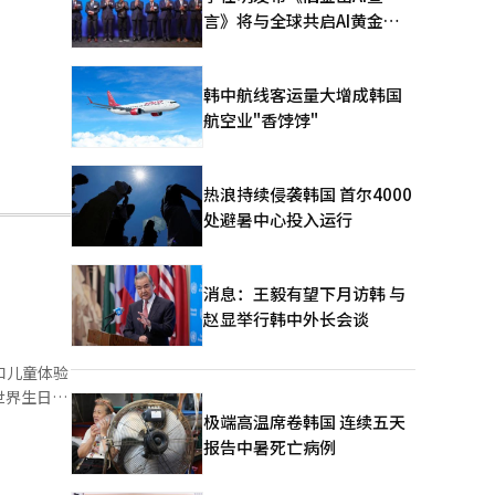
言》将与全球共启AI黄金时
代
韩中航线客运量大增成韩国
航空业"香饽饽"
热浪持续侵袭韩国 首尔4000
处避暑中心投入运行
消息：王毅有望下月访韩 与
赵显举行韩中外长会谈
和儿童体验
极端高温席卷韩国 连续五天
区域均已开
报告中暑死亡病例
演。工作日