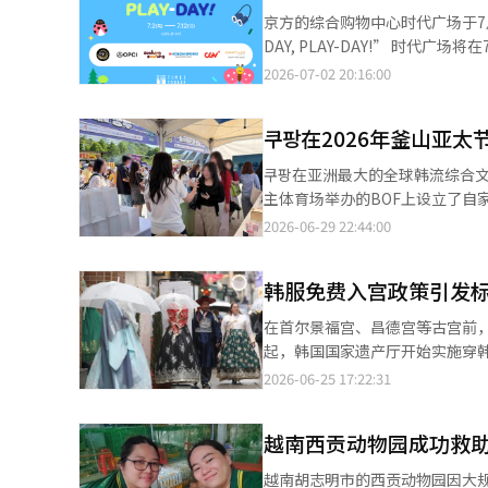
30日在福冈开始巡演，并在兵
虽然从规模上看，仍无法与全球
京方的综合购物中心时代广场于7
本报道经人工智能（AI）系统翻
的金额。美元稳定币如今已演变
DAY, PLAY-DAY!” 时代广场将在7月2日至12日期间，在地下1层的New Wave举办特色动物快闪店。此次快闪店由
间产业。美国希望通过美元稳定
106万YouTuber大黑策划
2026-07-02 20:16:00
了“石油美元”时代，那么现在
DIY包等体验项目。 此外，时代广场还提供娱乐内容的折扣。地下1层的恐怖体验馆OPCI在购买3人、4人、5人套餐票
义。当美国国债在区块链上实时
时，分别可享受10%、20%和
将进一步加强。最终，稳定币不
쿠팡在2026年釜山亚太
30%的折扣。 综合活动空间KOLON SPORAX在顾客出示叮叮当当或CGV当日票时可享受25%的折扣，出示E-Mart当
币国。如果全球数字支付围绕美
日收据则可享受10%的折扣。此外
쿠팡在亚洲最大的全球韩流综合文化
数字市场的活动，可能会导致他
场还推出酒店联动产品。首尔时代
主体育场举办的BOF上设立了自
论点很简单。以中央银行数字货币
餐”。此外，酒店住客还可享受KOLON SPO
受K-pop和K-food等韩流
2026-06-29 22:44:00
建立“扩展型结构”。这一模型
望避开酷暑和梅雨的顾客能够在时代广
间。游客们体验了从基础护肤产
霸权国，也没有像中国那样强大的
场还将在假期期间进行季末促销活
国、欧洲、亚洲等地的游客，估计
容产业。最终，韩国的胜负关键
前提供最高50%的折扣销售。※
韩服免费入宫政策引发标
括K美妆在内的50多个品牌参与
BTS、K-pop、网络漫画、
BOF是向前来享受K-pop的
一代正在消费韩国内容，与韩国
在首尔景福宫、昌德宫等古宫前，
注。”此外，쿠팡在今年4月于首
有所不同。例如，如果全球粉丝
起，韩国国家遗产厅开始实施穿
人前来参观，预售门票在开放10
口，数字金融生态系统本身也将
门票待遇。十余年来，这项政策不
2026-06-25 17:22:31
结构有可能为韩国资本市场提供
随着穿韩服逛古宫成为新风尚，
产。最终，存款、国债和优质短
服？”“女生穿裤装韩服为什么
越南西贡动物园成功救助
个韩国金融市场的流动性和深度。
区。围绕免费入宫标准所引发的争
次全球金融学会政策研讨会不仅
据显示，穿韩服免费入宫制度实施初
越南胡志明市的西贡动物园因大