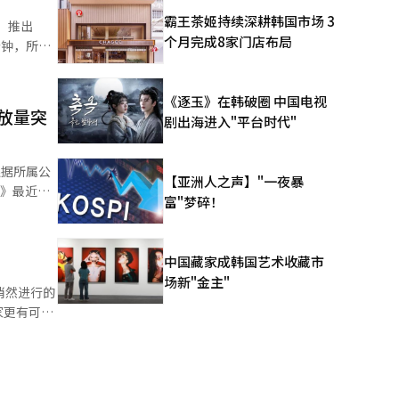
霸王茶姬持续深耕韩国市场 3
票，推出
河广场将举
个月完成8家门店布局
分钟，所有
丝对世界巡
g Play
《逐玉》在韩破圈 中国电视
的图像，预
播放量突
的折扣。套
剧出海进入"平台时代"
n、太阳和
NG世界巡
能（AI）
，还将实施
根据所属公
【亚洲人之声】"一夜暴
止不正当交
行》最近在
富"梦碎！
辑。
一的团
2024年
放曲目，截至
中国藏家成韩国艺术收藏市
lon、
场新"金主"
特有的清新感
悄然进行的
S的少年流
家更有可能
佳K-pop
币证券
场亚洲巡演
关于韩国金
全部售罄，最
阶段已经过
月28日至
0亿美元。