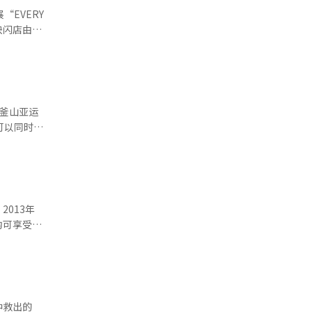
演出。※
的不是简单
EVERY
为单纯的民
付开启
体模型和
象征性的意
元中心结构
票可享受
的非储备货
费者在全球
广
在釜山亚运
。他的核心
小时套
可以同时享
定币服务，
产品的空
那样的美元
国内以及美
和强大的内
将在12日
活动将有包
显现。
次参加
各国的年轻
大家的关
，情况将会
013年
3000
是内容出
均可享受免
需求。这种
而，
动性高的资
不算韩
可能提升整
在网络社
极影响。此
境。 数
金融当局对
突破200
中救出的