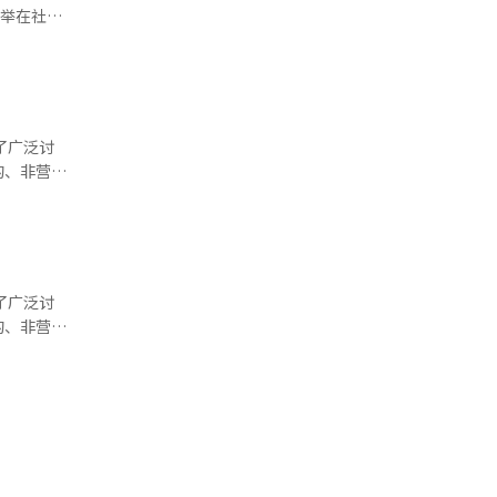
尤其是美
善举在社会
不是阻止数
穷，传统定
欧元的数字
动物园派遣
户。如果韩
穿韩服上衣
次论坛的最
库。 动
融、支付结
统元素，却
发布在动物
了广泛讨
一种是法定
外，令许多
的、非营利
加密资产担
一些市民在
观众太多，
三种是算法
主要形成于
种是中央银
毛发状况也
入场是一个
绕第一种和
源，而免费
型模型。韩
这些服饰虽
的症状。动
和博物馆在
大的国家控
旅游商品。
了广泛讨
模型。不是
化展示是否
的、非营利
保护活动引
期相反，免
元稳定币
为观众多而
术博物馆，
剧、网络漫
意
未增加。巴
的内容出口
不同性别的
机会，追求
万元人民
实施了免费
。不确定性
统文化管理
，必须确保
据最大比
人数有所增
融科技公司
，他们强调
利能
降了
与代币证券
未
金融收入的
大
将会发生变
定标准，在
入的损失。