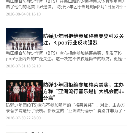
韩国组合防弹少年团（BTS）在美国纽约的梅特莱夫体育场重新开
启了他们的北美世界巡演。 防弹少年团于当地时间8月1日至2日在
美国东拉瑟福德的梅特莱夫体育场举行了《BTS世界巡演《阿里
2026-08-04 01:16:10
郎》（BTS WORLD TOUR 'ARIRANG'）》。 此次演出距离他们上
月19日在同一场馆担任2026年国际足联北中美世界杯决赛中场秀
的联合主唱仅约两周。根据2019年5月举行的《BTS世界巡演《爱
自己：说出你的心声》（BTS WORLD TOUR 'LOVE YOURSELF:
防弹少年团拒绝参加格莱美奖引发关
SPEAK YOURSELF'）》，这是约7年2个月以来再次在梅特莱夫体
注，K-pop行业反响强烈
育场演出。 演出早已售罄，吸引了约15.7万名观众到场。两周前，
梅特莱夫体育场被全球足球迷的欢呼声填满，而这次则被防弹少年
韩国组合防弹少年团（BTS）宣布拒绝参加格莱美奖，引发了K-
团的应援棒“ARMY BOMB”的海洋所渲染。 现场聚集了不同年龄
pop行业内外的广泛关注。这一决定不仅仅是简单的缺席，更是对
和国籍的观众。观众们穿着重新诠释的韩服，利用正规第五张专辑
全球音乐产业将K-pop单独分类为“地区”和“语言”的惯例提出
2026-07-31 18:52:10
《阿里郎（ARIRANG）》的主色调红色进行时尚搭配，甚至有向
了质疑。防弹少年团的成员RM、Jin、Suga、J-Hope、Jimin、V
成员舞台服装致敬的装扮，营造出节日气氛。 演出开始后，观众
和Jungkook于29日在各自的社交媒体上表示：“我们决定今年不
们跟随韩语歌词与防弹少年团互动。尤其是当《阿里郎》中的歌曲
参加格莱美。”他们还表示：“希望音乐能够被听到和喜爱，而不
防弹少年团拒绝参加格莱美奖，主办
《外星人（Aliens）》的前奏响起时，欢呼声更是高涨，而在主打
是被地区或语言所区分。”这一决定恰逢格莱美奖宣布从明年开始
方称“亚洲流行音乐是扩大机会而非
歌《游泳（SWIM）》中则出现了大规模的合唱。成员们将麦克风
设立“最佳亚洲流行音乐表演”类别，该类别将涵盖K-pop、J-
分离”
递给观众，与他们共同感受。 作为此次世界巡演的标志性场景，
pop、C-pop等亚洲流行音乐。然而，有人指出，将亚洲音乐单独
韩国民谣《阿里郎》的合唱也随之展开。在演出接近尾声时，观众
分类可能会成为进入主要类别的障碍。防弹少年团的声明被解读为
防弹少年团(BTS)宣布不参加明年的“格莱美奖”，对此，主办方
们齐声举起花朵形状的标语牌，最后一曲《走向太阳（Into the
对这一问题的间接回应。他们提到的“地区或语言”，被认为是对
录音学院进行了说明。新设立的“亚洲流行音乐”类别并非为了将
Sun）》中，绚丽的烟花点亮了夜空。 防弹少年团表示：“第二次
格莱美将亚洲音乐单独归类的方式的质疑。粉丝们也迅速做出了反
亚洲音乐单独区分，而是为了给更多艺术家提供获奖机会。 据路
2026-07-30 22:28:00
北美巡演的开端非常好。我们会借助此次演出的力量，努力完成剩
应。防弹少年团的第五张专辑《阿里郎（ARIRANG）》中的歌曲
透社等媒体29日报道，录音学院首席执行官哈维·梅森(Jr.)在声明
下的巡演。我们会努力为一直给予我们巨大快乐的大家展现更好的
《外星人（Aliens）》在全球78个国家的iTunes“热门歌曲”排
中表示：“得知BTS决定不参与格莱美奖，我感到遗憾，但作为音
自己。我们绝不会把你们的爱视为理所当然，始终心怀感激与
行榜上夺得第一。这首歌表达了作为韩国艺术家在全球舞台上所感