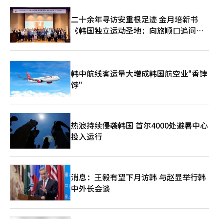
二十余年寻访安重根足迹 金月培新书
《韩国独立运动圣地：向旅顺口追问历
史》出版
韩中航线客运量大增成韩国航空业"香饽
饽"
热浪持续侵袭韩国 首尔4000处避暑中心
投入运行
消息：王毅有望下月访韩 与赵显举行韩
中外长会谈