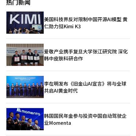
热门新闻
中，1982年发行的迈克尔·杰克逊第六张专辑《颤栗(Thriller)》
位列第8位。随着迈克尔·杰克逊传记电影《迈克尔》的热映，他
的热门曲目所收录的专辑也出现了逆袭的趋势。 专辑榜单的第一
美国科技界反对限制中国开源AI模型 黄
名由美国创作歌手格雷西·艾布拉姆斯的《地狱之女(Daughter
仁勋力挺Kimi K3
From Hell)》获得。※ 本报道经人工智能（AI）系统翻译与编
辑。
爱敬产业携手复旦大学张江研究院 深化
韩中皮肤科研合作
李在明发布《旧金山AI宣言》将与全球
共启AI黄金时代
韩国国民年金参与投资中国自动驾驶企
业Momenta