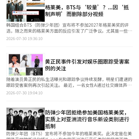
乐创作者，我理解并尊重他们的决定。” 梅森CEO还对备受争议
爱。” 现场有约30家韩国和美国主要媒体到场。美国音乐专业媒
受到的身份认同和抱负，与防弹少年团拒绝参加格莱美的消息相呼
的“最佳亚洲流行音乐表演”类别发表了看法。他表示：“这是为
格莱美，BTS与‘较量’？...因‘抵
体《公告牌》报道，防弹少年团在两周前参加梅特莱夫体育场的世
应，吸引了粉丝们的热烈支持。许多知名人士也表达了支持。Epik
了突出亚洲流行音乐的多样性和优秀性而新设的类别，并不是为了
制声明’而删除部分视频
界杯决赛中场秀后，通过此次持续约2小时30分钟的《阿里郎》世
High的Tablo支持防弹少年团的决定，Netflix动画电影《K-pop
将亚洲音乐与其他类别区分开来，而是为了让更多艺术家有机会接
界巡演展现了他们的真正实力。美国嘻哈艺术家纳斯也到场观看，
恶魔猎人》的导演Maggie Kang也在社交媒体上表示了支持。参
受约15000名格莱美投票人的评估。” 他强调，参赛亚洲流行音乐
韩国组合BTS（防弹少年团）宣布将不参加2027年格莱美奖的评
RM在舞台上表示：“能够在我青少年时期的偶像面前演出，真是
与防弹少年团第五张专辑《外星人》和《2.0》制作的美国音乐制
作品并不会被排除在格莱美主要奖项的竞争之外。无论是流行、爵
选，随之而来的格莱美方面的反应引发了广泛争议。尤其是一些粉
一种美妙的感觉。” 与演出相关的城市活动《BTS城市阿里郎 - 纽
作人Mike Will Made-It也在社交媒体上写道：“BTS ALIENS”，
士还是乡村等类别的作品，都可以同时挑战“年度专辑”、“年度
丝表示，在BTS宣布抵制后，格莱美官方YouTube频道上部分BTS
2026-07-30 19:36:10
约（BTS THE CITY ARIRANG - NEW YORK）》也在进行中。纽约
表示支持。外媒对此决定进行了重要报道。美国《公告牌》和美联
歌曲”、“年度录音”等主要奖项。 此前，BTS在宣布不参加
的表演视频被删除，表示不满。 不过，BTS官方频道等上传的高点
洛克菲勒中心的观景台“摇滚之巅”被装饰成《阿里郎》专辑的标
社等分析认为，防弹少年团的拒绝与格莱美设立亚洲流行音乐类别
2027年格莱美奖时表示：“希望音乐能够被听到和喜爱，而不是
击率表演视频目前仍然保留。 BTS于29日通过各自的Instagram
志，现场播放着防弹少年团的音乐。内部餐厅还推出了与防弹少年
并非无关。英国《卫报》也评价称，防弹少年团的信息中包含了温
被地域或语言所区分。” 争议源于录音学院新设的“最佳亚洲流
发布了相同内容的声明，明确表示拒绝参加2027年格莱美奖的评
团相关的特色菜单。 在大中央车站设有T恤DIY区域。前来观看演
和但明确的批评。主办格莱美奖的录音学院表示尊重防弹少年团的
行音乐表演”类别。针对K-pop、J-pop、C-pop等亚洲流行音乐
选。 成员们表示：“我们决定今年不参加格莱美奖的评选，希望
黄正民事件引发对娱乐圈跟踪受害案
出的观众以及经过车站的市民们都参与了这一体验，增添了现场的
决定，并解释称亚洲流行音乐类别的设立是为了表彰亚洲流行音乐
设立单独类别，有人批评这是试图将亚洲音乐与现有的格莱美主要
音乐不被地域或语言所划分，而是能够被听到和喜爱。感谢一直支
例的关注
氛围。 与此同时，防弹少年团将从东拉瑟福德开始继续他们的北
的多样性和卓越性。然而，K-pop行业普遍认为，此事不仅是格莱
类别分离。 对此，录音学院重申：“新设类别并不限制主要奖项
持我们的ARMY和所有人。” 这一决定与美国录音学院新设立
美巡演。下一场演出将于8月5日至6日在美国福克斯伯勒的吉列体
美扩展影响力的尝试，更是关于全球颁奖典礼如何分类和评估非英
的参赛资格，而是为了给更多音乐家提供获奖机会，无论地域或语
的“最佳亚洲流行音乐表演”奖项的争议密切相关。该奖项将于
随着演员黄正民的私生活曝光和跟踪争议持续发酵，明星们遭遇的
育场举行。防弹少年团将成为首位在吉列体育场举行单独演出的韩
语音乐的争论。防弹少年团与格莱美之间的紧张关系由来已久。从
言。” BTS自2019年首次以颁奖嘉宾身份登上格莱美舞台以来，
2027年格莱美开始实施，针对K-pop、J-pop、C-pop等亚洲流行
跟踪受害案例再次引起关注。 最近，一名女性A通过社交媒体声称
国歌手。※ 本报道经人工智能（AI）系统翻译与编辑。
2021年到2023年，他们连续三年获得格莱美最终提名，挑战K-
自2021年起连续三年获得提名，但尚未获奖。今年的格莱美奖
音乐，规定了对亚洲语言的有意义使用作为资格要求。 一些粉丝
与黄正民有私密关系，并公开了相关信息和录音。对此，黄正民所
2026-07-30 19:04:10
pop首次获奖，但最终未能获奖。尽管在全球音乐市场上取得了显
中，Netflix动画《K-pop Demon Hunters》的《Golden》获得
和网友对此表示批评，认为将像BTS这样具有全球影响力的艺术家
属的Sam Company在29日表示：“A是持续骚扰黄正民的跟踪犯
著成绩和强大的粉丝影响力，但未能获得格莱美奖引发了关于保守
了“最佳视觉媒体歌曲”奖。※ 本报道经人工智能（AI）系统翻译
划分到单独的地区基础奖项中。BTS在声明中也提到“地区
罪嫌疑人”，并否认相关指控。 根据所属公司，黄正民已对A提起
评审结构和非英语艺术家壁垒的争议。此次拒绝参赛可能会成为防
与编辑。
（region）”和“语言（language）”，表达了希望音乐不被出
刑事诉讼，法院已对A发布了三次禁止接触等临时措施。A因跟踪
弹少年团对格莱美标准提出质疑的一个重要案例。尤其是防弹少年
防弹少年团拒绝参加美国格莱美奖，
身地区或使用语言所区分的愿望。 一位国内网友评论
罪于今年2月被判处300万韩元的罚款。A对此不服，已申请正式审
团在全球音乐市场中的象征性地位，可能会促使其他K-pop艺术家
实质上对亚洲流行音乐新设类别进行
道：“Billboard一直存在种族歧视，这样一来就给了他们一个借
判，并声称“正在争辩多个案件”，否认跟踪指控。 A还对黄正民
和公司在未来对格莱美的参赛策略进行更为谨慎的考量。随着K-
抵制
口。”另一位网友则表示：“给亚洲人设立专属奖项，和让他们滚
提起了约2000万韩元的损害赔偿诉讼，声称黄正民在私人关系的
pop不再是特定地区的音乐类型，而是全球流行音乐的重要组成部
蛋有什么区别。” 同时，还有网友表示：“白人们真是得意忘
基础上提出了商业和小说创作的建议，但单方面终止了关系。 围
防弹少年团（BTS）宣布将不参加今年的格莱美奖。此决定是在美
分，围绕格莱美设立亚洲流行音乐类别的争论预计将持续一段时
形”，“无论是喜欢还是不喜欢BTS，这种情况本身就很可笑，最
绕黄正民的事件，双方的主张相互对立，正式审判和民事程序也在