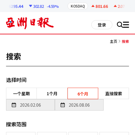
코
인
6295.44
302.82
-4.59%
801.66
2.07
+0.2
KOSDAQ
정
보
all
登录
搜
men
索
主页
搜索
搜索
选择时间
一个星期
1个月
直接搜索
6个月
搜索范围