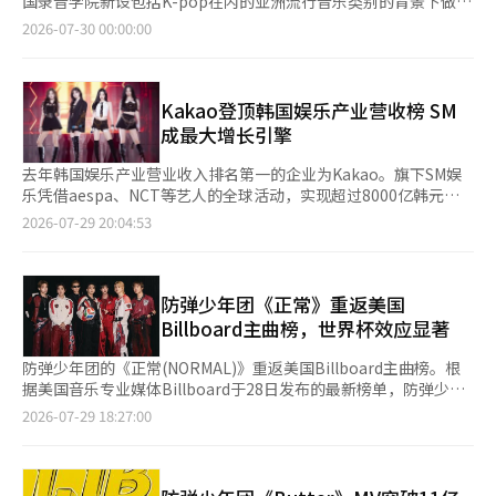
国录音学院新设包括K-pop在内的亚洲流行音乐类别的背景下做出
间。防弹少年团的这一举动是否会重新定义K-pop与全球颁奖典礼
终还是涉及到种族问题。” 此前，录音学院在2027年格莱美奖前
进行中。然而，此次争议引发了对明星遭受单方面接触并最终导致
的，外界普遍解读为对格莱美的抵制。 防弹少年团的成员RM、
的关系，行业内的关注正在不断增加。※ 本报道经人工智能（AI）
2026-07-30 00:00:00
宣布了包括“最佳亚洲流行音乐表演”在内的新奖项设立。该奖项
实际调查和刑事处罚的过去案例的关注。 演员蔡妍最近也公开诉
Jin、Suga、J-Hope、Jimin、V和Jungkook于29日在各自的社
系统翻译与编辑。
针对在亚洲市场起步或广受认可的流行音乐，K-pop、J-pop、C-
说了自己遭遇的跟踪受害经历。她在15日的社交媒体上表示，曾收
交媒体上表示：“我们决定不参加今年的格莱美。” 他们进一步
pop等均可能被纳入其中。 BTS此前多次获得格莱美提名，但未能
到一名人士的信件，内容称如果她不明确拒绝，将被视为同意，并
表示：“希望音乐能够超越地域和语言的界限，被听到和喜
获奖。这次不参评的决定不仅仅是对颁奖典礼参与与否的选择，更
会跟随她的车辆。该信件的发送者几天前曾与她交谈过。 蔡妍表
爱。”并感谢一直支持他们的ARMY和所有人。 这是防弹少年团首
Kakao登顶韩国娱乐产业营收榜 SM
引发了关于全球音乐市场如何看待非英语艺术家的讨论。※ 本报
示：“无回应也是拒绝”，并公开要求停止未经同意的对话尝试或
次公开表态拒绝参加格莱美奖。特别是“希望音乐能够超越地域和
成最大增长引擎
道经人工智能（AI）系统翻译与编辑。
跟随行为。她强调，即使没有恶意，也可能给对方带来恐惧感。
语言的界限”这一表述，正好与格莱美奖新设亚洲流行音乐类别的
防弹少年团的V也因一名女性跟踪到其住所而遭遇警方调查。 2023
情况相呼应，引发了更多关注。 格莱美奖是由美国录音学院主办
去年韩国娱乐产业营业收入排名第一的企业为Kakao。旗下SM娱
年10月，首尔江南警察局以涉嫌违反跟踪处罚法对一名20多岁的
的音乐颁奖典礼，与公告音乐奖和美国音乐奖并列为美国主要的流
乐凭借aespa、NCT等艺人的全球活动，实现超过8000亿韩元
女性A立案，因其试图接近V位于首尔江南区的住所。调查显示，A
行音乐颁奖典礼。 此前，录音学院宣布将在2027年的颁奖典礼上
（约合人民币37.2亿元）营收，成为拉动Kakao业绩增长的主要动
2026-07-29 20:04:53
多次前往V的家。警方在接到保安的举报后，通过监控录像确定了
设立最佳亚洲流行音乐表演奖，该类别将包括K-pop、J-pop、C-
力。 韩国企业数据研究机构CEO SCORE于29日发布的调查结果显
A的身份。 警方对A发布了禁止接触V周围100米的紧急措施，并禁
pop等亚洲流行音乐类型。 然而，有观点认为，将已经在全球音乐
示，在大众文化艺术综合信息系统登记企业中，按2025年单体财
止通过电话或信息联系。警方还调查了此前向V递交结婚申请书的
市场取得显著成就的K-pop单独设立类别，可能反而成为进入主要
务报表统计，营业收入前30强企业中，Kakao以1.2564万亿韩元
女性与A是否为同一人。 爱豆郑恩地也遭遇了长期的跟踪骚扰。 一
类别的障碍。这种将音乐成就以语言和地域进行区分的方式，可能
（同比增长15.2%）位居榜首。 Kakao于2023年完成对SM娱乐经
防弹少年团《正常》重返美国
名50多岁的女性赵某于2020年3月至2021年12月期间多次前往郑
导致非英语国家和亚裔艺术家被排除在主流颁奖类别之外。 防弹
营权收购，目前旗下拥有SM娱乐、STARSHIP Entertainment、
Billboard主曲榜，世界杯效应显著
恩地的住所，或通过社交媒体发送数百条信息，因而被起诉。调查
少年团与格莱美奖的关系一直较为复杂。从2021年到2023年，他
Antenna等多家经纪公司。其中，SM娱乐去年实现营业收入8125
过程中还发现她曾骑摩托车跟随郑恩地的车辆。 在警方警告后，
们连续三年入围格莱美最终候选名单，挑战K-pop首次获奖，但最
亿韩元，同比增长22.6%。随着aespa、NCT全球巡演规模扩大，
防弹少年团的《正常(NORMAL)》重返美国Billboard主曲榜。根
她的行为仍然持续。赵某在承诺不再联系后，仍通过社交媒体直接
终未能获奖。尽管在全球音乐榜单上取得了优异成绩，防弹少年团
演出收入及周边商品（MD）销售同步增长，带动整体业绩提升。
据美国音乐专业媒体Billboard于28日发布的最新榜单，防弹少年
消息和付费沟通平台发送了544条信息。 首尔中央地方法院在
仍未能跨越格莱美的获奖门槛，这引发了关于颁奖典礼保守评审结
HYBE以1.0247万亿韩元（同比增长8.3%）营业收入位列第二。旗
团的第五张专辑《阿里郎(ARIRANG)》中的歌曲《正常》在主曲
2026-07-29 18:27:00
2024年9月的上诉审判中对赵某判处1年监禁，缓刑2年，并罚款10
构及对非英语艺术家的壁垒的争议。 防弹少年团今年拒绝参赛的
下最大厂牌BigHit Music去年实现营业收入4375亿韩元，同比增
榜“热100”上升至第33位。《正常》于4月4日首次进入“热
万韩元。同时，命令其参加40小时的跟踪犯罪再犯预防讲座。 歌
专辑《阿里郎（ARIRANG）》于3月发行，立即登上美国
长24.7%。防弹少年团（BTS）、Tomorrow X
100”榜单，排名第41位，并在榜单上停留了3周。随后，随着17
手兼演员Rain与演员金泰希夫妇也因跟踪者多次造访住所而受到
Billboard主流专辑榜《Billboard 200》的第一位。主打歌《游泳
Together（TXT）等旗下艺人的持续活跃，为公司业绩增长提供
日音乐视频和韩语音源的发布，该曲再次上涨，并在此次榜单中重
困扰。 一名40多岁的女性A自2021年起多次前往Rain与金泰希的
（SWIM）》也进入了主流歌曲榜《Hot 100》的第一位，专辑中
支撑。 JYP娱乐以6836亿韩元营业收入排名第三，同比增长
返第33位。第五张专辑《阿里郎》在主专辑榜“Billboard