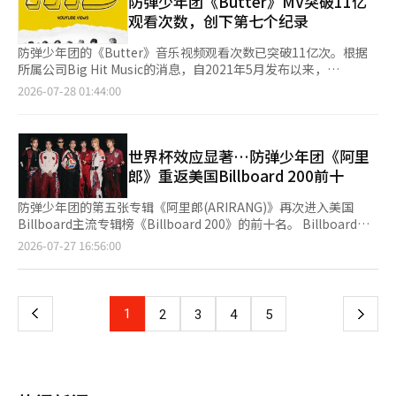
防弹少年团《Butter》MV突破11亿
住所，按响门铃等行为。尽管在2021年3月至10月期间因同样行为
的其他曲目也在榜单上有所表现。 此次拒绝参赛的决定与格莱美
40%。业内认为，TWICE、Stray Kids世界巡演及官方MD商品销
200”上也有所反弹，排名上升17位，达到第9位。这是本周榜单
观看次数，创下第七个纪录
三次受到轻罪通告，但她仍继续造访。 在跟踪处罚法实施后的
新设类别的争议密切相关。防弹少年团表示：“希望音乐能够被听
售增长，是推动公司业绩提升的主要原因。 YG娱乐以3392亿韩元
中最大的升幅。《阿里郎》在“Billboard 200”前十名中累计停
2022年2月，A再次前往住所按响门铃，随后被Rain报警后到场的
到和喜爱”，这表明他们对将K-pop单独分类的方式的质疑。 防
（同比增长71.3%）位列第四。受BLACKPINK世界巡演及演唱会
留了13周，继续保持韩国歌手专辑中最长的前十名记录。
防弹少年团的《Butter》音乐视频观看次数已突破11亿次。根据
警方当场逮捕。 首尔西部地方法院在2024年1月对A判处6个月监
弹少年团的这一决定是否会影响其他K-pop艺术家参赛的选择也备
收入增长，以及BABYMONSTER、TREASURE等艺人专辑发行和
Billboard表示，《阿里郎》的销量较上周增长62%，约为4万单
所属公司Big Hit Music的消息，自2021年5月发布以来，
禁，并命令其参加40小时的跟踪治疗项目。法庭认为，尽管没有明
受关注。在全球音乐市场中，K-pop的影响力日益增强，围绕格莱
演出活动增加带动，公司业绩实现大幅增长。 数据显示，
位。Billboard分析指出，防弹少年团在19日的“2026年国际足联
《Butter》音乐视频在27日凌晨2时左右达到了11亿的观看次数。
显的伤害意图，但其持续和反复的跟踪行为性质恶劣。 爱豆娜妍
2026-07-28 01:44:00
美亚洲流行音乐类别的争论预计将持续一段时间。※ 本报道经人
Kakao、HYBE、JYP、YG四大娱乐集团去年合计实现营业收入
北中美世界杯”决赛中表演《炸药(Dynamite)》的舞台也对专辑
至此，防弹少年团已拥有《Dynamite》、《小东西的诗(Boy
的情况更为严重，跟踪者甚至跟随她到海外行程的飞机上。 JYP娱
工智能（AI）系统翻译与编辑。
3.3039万亿韩元，占前30强企业总营业收入的71%，市场集中度
排名的上升产生了积极影响。在全球榜单上，《正常》也取得了佳
With Luv) (Feat. Halsey)》、《DNA》、《MIC Drop (Steve Aoki
乐在2020年1月对一名持续接近娜妍的外国男性以妨碍工作罪向首
进一步提高。 从增速来看，歌手G-Dragon（权志龙）所属公司
绩，排名“全球200”第4位，创下个人最佳排名，而在“全球
Remix)》、《FAKE LOVE》、《IDOL》等七部观看次数超过11亿
尔江南警察局提起刑事控告，并向法院申请了禁止接触的临时措
Galaxy Corporation表现最为突出。该公司去年实现营业收入
（不包括美国）”中排名第2。主打歌《游泳(SWIM)》分别位列第
的音乐视频。《Butter》音乐视频以黑白与彩色、正装与运动服、
世界杯效应显著…防弹少年团《阿里
施。 所属公司表示，警方在场时多次警告该男性不要接近娜妍，
2491亿韩元，同比增长4615.1%。业内分析认为，这主要得益于
10和第5位。《游泳》和《正常》以及《身体对身体(Body to
舞台与体育馆等对比演绎为特色。七位成员的柔韧而有力的舞蹈、
但其行为仍在继续。随后，该男性在结束海外行程返回时，搭乘了
郎》重返美国Billboard 200前十
与G-Dragon签订专属合约后，以艺人为核心的广告及内容业务快
Body)》、《2.0》、《流氓(Hooligan)》、《FYA》等《阿里郎》
撩发动作、手吻表演以及轻快的步伐等都是其亮点。该音乐视频在
与娜妍同一航班，并试图接近她，机上也发生了骚乱。JYP随后向
速扩张。
中的6首曲目在“全球（不包括美国）”榜单上停留了18周。新歌
发布后仅13分钟便突破了1000万观看次数，并在21小时内达到了1
警方请求保护娜妍的安全。 尽管这些案例的接触方式各不相同，
防弹少年团的第五张专辑《阿里郎(ARIRANG)》再次进入美国
《过来(Come Over)》排名第133位，而《炸药》也重返第140
亿次，创下了K-pop历史上最快达到1亿观看次数的纪录。
但它们有一个共同点：从在线消息或单方面联系开始，逐渐演变为
Billboard主流专辑榜《Billboard 200》的前十名。 Billboard在
位。在细分榜单中，排名的上升尤为明显。《正常》在“数字歌曲
《Butter》是一首极具感染力的舞曲流行音乐。其特点是从开头开
到住所拜访、跟踪和追踪行程等现实空间的接触。 尤其是明星的
26日的当地时间发布的榜单预告中表示，防弹少年团的专辑《阿里
页
2026-07-27 16:56:00
销售”榜单中位列第1位。《阿里郎》在“黑胶专辑”中排名上升
始的低音线和清新的合成器音效，是防弹少年团继2020年8月发布
官方日程和移动路线比普通人更容易暴露，粉丝与明星之间的正常
郎》从上周的第26位上升至第9位。 这一排名的上升被认为是由于
17位，达到第2位，而在“专辑销售”和“流媒体专辑”中分别位
的《Dynamite》后的第二首英文歌曲。《Butter》于2021年6月
沟通与不受欢迎的接触之间的界限也常常模糊。 2021年10月实施
特别黑胶唱片的发行，新增了两首奖励曲目。根据Billboard的数
一
列第3和第28位。防弹少年团的巡演热度也反映在各国的专辑榜单
5日首次登上美国Billboard主流歌曲榜《Hot 100》的第一位。此
的《跟踪犯罪的处罚等相关法律》规定，未经对方同意，出于不正
据，《阿里郎》的专辑换算销量比上周增长了62%。 特别黑胶中
上。《阿里郎》在法国音乐协会SNEP的“专辑榜”中于7月24日
后，该曲共10次登顶，并在榜单上停留了20周。此外，防弹少年
当理由接触或跟随他人的行为、在居住地等地等待或观察的行为、
新增的两首曲目为《语音留言：情歌》和《正常》。 Billboard分
上
1
下
2
3
4
5
周排名上升13位，达到第3位。这被解读为17日至18日在法国巴黎
团还拥有《Dynamite》21亿观看次数、《小东西的诗》19亿观看
利用信息通信网络持续联系的行为等均被视为跟踪行为。※ 本报
析指出，防弹少年团在19日的“2026年国际足联北中美洲世界
法兰西体育场举行的“BTS世界巡演《阿里郎》在巴黎(BTS
次数、《DNA》16亿观看次数、《MIC Drop》15亿观看次数，以
道经人工智能（AI）系统翻译与编辑。
杯”决赛中表演的热门曲目《Dynamite》也对专辑销量产生了积
一
WORLD TOUR 'ARIRANG' IN PARIS)”的热度带动了榜单成绩。
及《FAKE LOVE》和《IDOL》各13亿观看次数等多部亿级观看次
极影响。 《阿里郎》是防弹少年团在经历了军务空档期后，时隔3
此外，防弹少年团将于8月1日至2日在美国纽约梅特莱夫体育场继
数的音乐视频。※ 本报道经人工智能（AI）系统翻译与编辑。
年9个月发布的专辑。该专辑于今年3月发行后，曾登顶
续北美巡演。※ 本报道经人工智能（AI）系统翻译与编辑。
页
《Billboard 200》榜单，并保持了三周的冠军位置。 在此次榜单