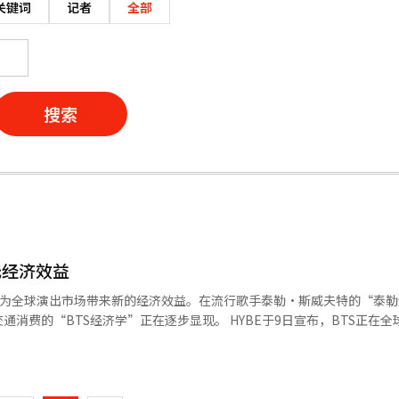
关键词
记者
全部
搜索
元经济效益
正在为全球演出市场带来新的经济效益。在流行歌手泰勒·斯威夫特的“泰
济学”正在逐步显现。 HYBE于9日宣布，BTS正在全球34个城
里郎”。此次巡演是BTS在全面活动恢复后进行的大型全球巡演，涵盖北
页
或可与泰勒·斯威夫特的“时代巡演”和酷玩乐队的“音乐之球世界巡演
一
路透社报道，BTS的此次巡演被评为K-pop团体中规模最大的世界巡演。