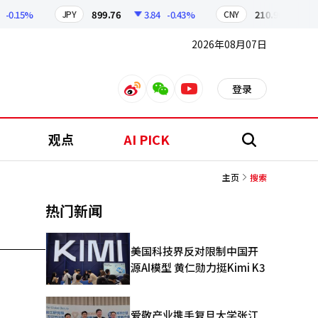
-0.15%
899.76
3.84
-0.43%
210.96
0.04
JPY
CNY
2026年08月07日
登录
weibo
weixin
youtube
观点
AI PICK
搜
索
主页
搜索
热门新闻
美国科技界反对限制中国开
源AI模型 黄仁勋力挺Kimi K3
爱敬产业携手复旦大学张江