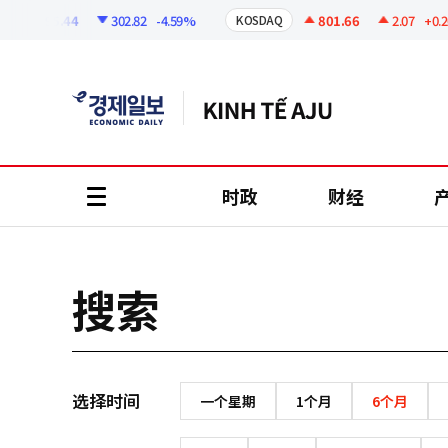
코
인
6295.44
302.82
-4.59%
801.66
2.07
+0.2
KOSDAQ
정
보
时政
财经
all
menu
搜索
选择时间
一个星期
1个月
6个月