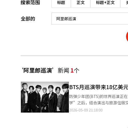
搜索范围
标题
正文
标题+正文
全部的
‘阿里郎巡演’
新闻
1
个
BTS月巡演带来18亿美
防弹少年团(BTS)的世界巡演
学”之后，结合演出与旅游住宿交通消费的“BTS经
市进行总计85场的世界巡演“阿
2026-05-09 21:18:00
美、欧洲和亚洲的主要城市。 英国路透社预计，BTS世界巡演的总收益将达到约18亿美元，折合韩元约为2万7000
亿。路透社表示，这一规模接近
此次巡演的规模也是前所未有的。