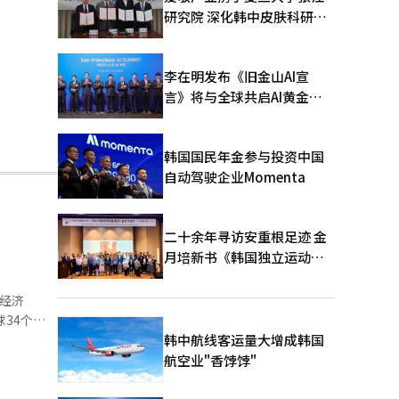
研究院 深化韩中皮肤科研合
作
李在明发布《旧金山AI宣
言》将与全球共启AI黄金时
代
韩国国民年金参与投资中国
自动驾驶企业Momenta
二十余年寻访安重根足迹 金
月培新书《韩国独立运动圣
地：向旅顺口追问历史》出
版
勒经济
美、中南
韩中航线客运量大增成韩国
航空业"香饽饽"
”相媲美。
34个城市