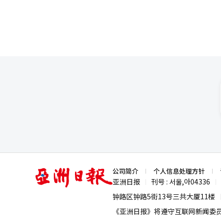
亚
公司简介
个人信息处理方针
洲
亚洲日报
刊号 : 서울,아04336
|
|
日
报
钟路区钟路5街13号三共大厦11楼
《亚洲日报》将遵守互联网新闻委