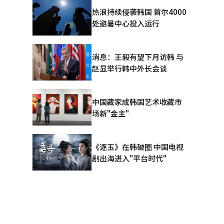
墨西
热浪持续侵袭韩国 首尔4000
的经济效
处避暑中心投入运行
购买也随之
消息：王毅有望下月访韩 与
粉丝体验的
赵显举行韩中外长会谈
望超越门票
经济学成为
中国藏家成韩国艺术收藏市
效应。
场新"金主"
在创造音
《逐玉》在韩破圈 中国电视
剧出海进入"平台时代"