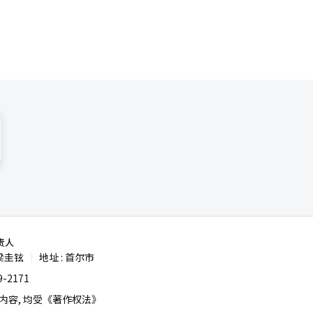
责人
梁圭铉
地址 : 首尔市
|
-2171
容, 均受《著作权法》