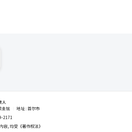
责人
梁圭铉
地址 : 首尔市
|
-2171
容, 均受《著作权法》