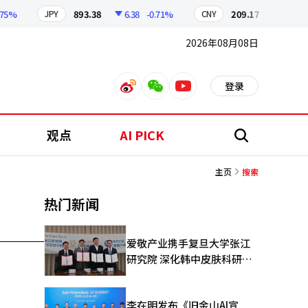
75%
893.38
6.38
-0.71%
209.17
1.79
-0
JPY
CNY
2026年08月08日
登录
weibo
weixin
youtube
观点
AI PICK
搜
索
主页
搜索
热门新闻
爱敬产业携手复旦大学张江
研究院 深化韩中皮肤科研合
作
李在明发布《旧金山AI宣