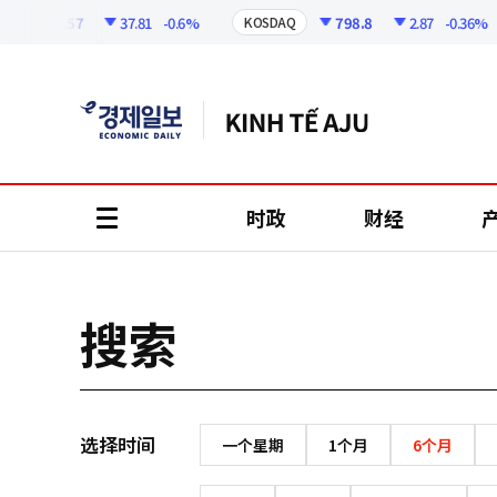
코
인
6258.57
37.81
-0.6%
798.8
2.87
-0.36%
KOSDAQ
정
보
时政
财经
all
menu
搜索
选择时间
一个星期
1个月
6个月