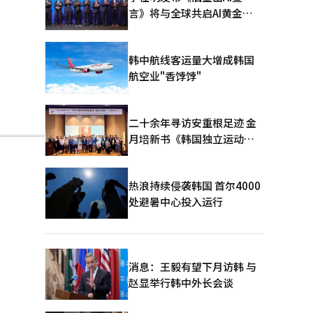
言》将与全球共启AI黄金时
代
韩中航线客运量大增成韩国
航空业"香饽饽"
二十余年寻访安重根足迹 金
月培新书《韩国独立运动圣
地：向旅顺口追问历史》出
版
热浪持续侵袭韩国 首尔4000
处避暑中心投入运行
果
消息：王毅有望下月访韩 与
赵显举行韩中外长会谈