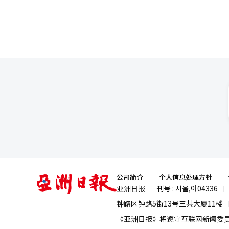
亚
公司简介
个人信息处理方针
洲
亚洲日报
刊号 : 서울,아04336
|
|
日
报
钟路区钟路5街13号三共大厦11楼
《亚洲日报》将遵守互联网新闻委