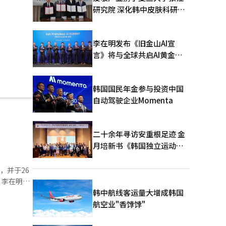
研究院 深化韩中皮肤科研合
作
李在明发布《旧金山AI宣
言》将与全球共启AI黄金时
代
韩国国民年金参与投资中国
自动驾驶企业Momenta
二十余年寻访安重根足迹 金
月培新书《韩国独立运动圣
地：向旅顺口追问历史》出
版
，并于26
中，李在
韩中航线客运量大增成韩国
航空业"香饽饽"
民政策和社
地产政