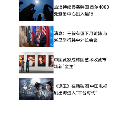
热浪持续侵袭韩国 首尔4000
2%，改
处避暑中心投入运行
消息：王毅有望下月访韩 与
赵显举行韩中外长会谈
中国藏家成韩国艺术收藏市
场新"金主"
《逐玉》在韩破圈 中国电视
剧出海进入"平台时代"