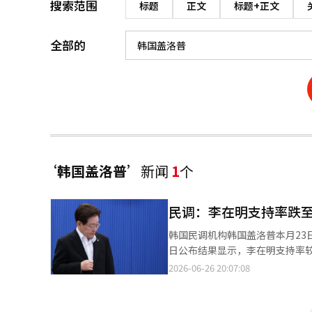
搜索范围
标题
正文
标题+正文
全部的
‘韩国盖洛普’
新闻
1
个
民调：李在明支持率跌至
韩国民调机构韩国盖洛普本月23日
日公布结果显示，李在明支持率较两周前下
政好评率为51%，较上一次调查
2026-06-26 20:07:08
明负面评价首次突破40%。另有7%的受访者表示保留意
交”（24%）是最主要原因，其
会福利”（7%）。而在负面评价