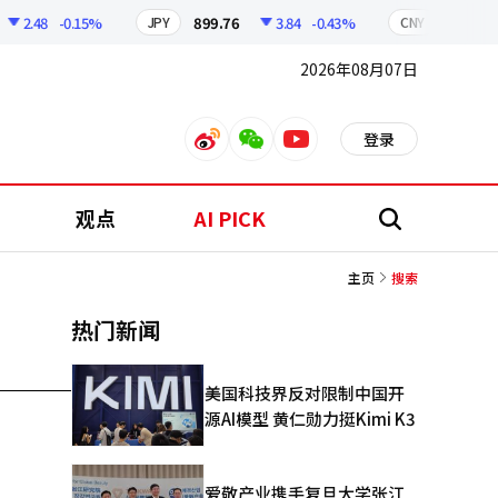
2.48
-0.15%
899.76
3.84
-0.43%
210.96
JPY
CNY
2026年08月07日
登录
weibo
weixin
youtube
观点
AI PICK
搜
索
主页
搜索
热门新闻
美国科技界反对限制中国开
源AI模型 黄仁勋力挺Kimi K3
爱敬产业携手复旦大学张江