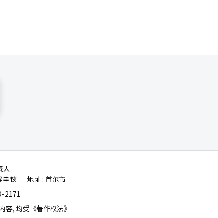
责人
梁圭铉
地址 : 首尔市
|
-2171
容, 均受《著作权法》