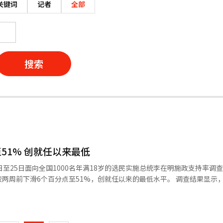
关键词
记者
全部
搜索
51% 创就任以来最低
至25日面向全国1000名年满18岁的选民实施总统李在明施政支持率调查
滑6个百分点至51%，创就任以来的最低水平。 调查结果显示，李在明施
下降6个百分点；差评率为41%，上升6个百分点。这也是韩国盖洛普调查
页
见。 对于给予李在明积极评价的受访者而言，“外
后依次为“经济与民生”（15%）、“整体表现良好”（8%）以及“惠
一
原因方面，“经济、民生及韩元汇率问题”占比15%，位居首位；“房