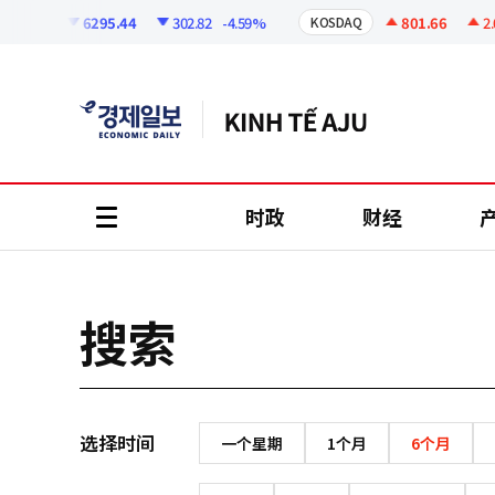
코
인
6295.44
302.82
-4.59%
801.66
2.0
KOSPI
KOSDAQ
정
보
时政
财经
all
menu
搜索
选择时间
一个星期
1个月
6个月