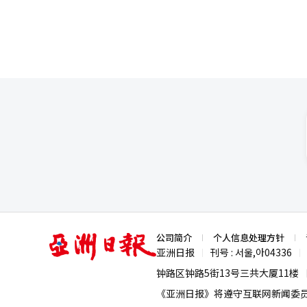
亚
公司简介
个人信息处理方针
洲
亚洲日报
刊号 : 서울,아04336
|
|
日
报
钟路区钟路5街13号三共大厦11楼
《亚洲日报》将遵守互联网新闻委