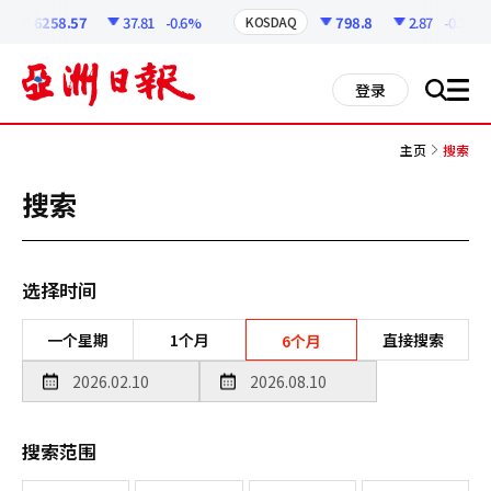
코
인
6258.57
37.81
-0.6%
798.8
2.87
-0.36%
KOSDAQ
정
보
all
登录
搜
men
索
主页
搜索
搜索
选择时间
一个星期
1个月
直接搜索
6个月
搜索范围