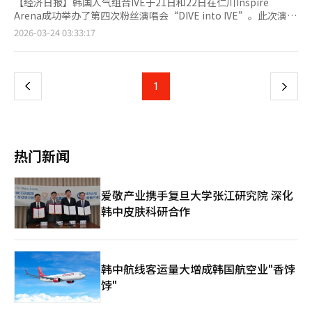
【经济日报】韩国人气组合IVE于21日和22日在仁川Inspire
Arena成功举办了第四次粉丝演唱会“DIVE into IVE”。此次演出
以360度开放式舞台为中心，不仅是简单的粉丝见面会，更是IVE
页
2026-03-24 03:33:17
作为“演出型偶像”在全球市场成长的重要里程碑。通过Netflix等
全球平台的直播，IVE与全球粉丝“DIVE”互动，为即将到来的第
一
二次世界巡演拉开序幕。演出的亮点在于360度观众席的舞台设
计，IVE利用全方位视野的舞台结构拉近与粉丝的距离。从
上
1
下
《HEYA》到《ELEVEN》和《LOVE DIVE》等热门歌曲，成员们
在华丽的表演中展现了稳定的现场演唱实力。特别是对少女时代
一
《Genie》的翻唱舞台，赋予了IVE独特的风格，获得了好评。以
海底神殿和航海为主题的VCR故事让观众沉浸其中，展示了K-pop
页
演出市场从简单的歌舞向“体验型娱乐”进化的趋势。IVE的这次
热门新闻
演出意义重大，因为它是在上个月发布的第二张正规专辑先行双主
打曲《BANG BANG》在国内主要音源榜单上实现“完美全杀”并
获得音乐节目9冠王后举行的。IVE自出道以来，从《LOVE DIVE》
爱敬产业携手复旦大学张江研究院 深化
到《HEYA》，每首发布的歌曲都登上音源榜首，获得了大众的认
韩中皮肤科研合作
可和粉丝的支持。这表明Starship娱乐追求的“完美型女团”战略
在市场上取得了成功。此次粉丝演唱会中成员们展现的完美团队合
作和与粉丝的紧密互动，证明了IVE不仅是一个偶像团体，更是一
个“可持续品牌IP”。IVE将以此次粉丝演唱会为起点，正式启动
覆盖亚洲、欧洲、美洲和大洋洲的第二次世界巡演“SHOW WHAT
韩中航线客运量大增成韩国航空业"香饽
I AM”，4月4日将在吉隆坡开始与全球DIVE见面。目前，IVE在全
饽"
球音乐市场的地位比以往更加稳固。在北美和欧洲市场，K-pop偶
像的演出需求急剧增加，IVE已经在欧洲和美洲主要城市证明了其