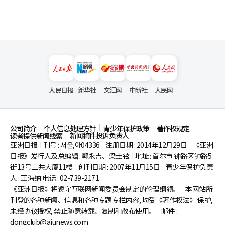
人民日报
新华社
文汇网
中新社
人民网
公司简介
个人信息处理方针
青少年保护政策
著作权规定
新闻稿件投诉负责人
读者提供新闻线索
亚洲日报
刊号 : 서울,아04336
注册日期 : 2014年12月29日
《亚洲
|
|
|
日报》发行人及总编辑 : 郭永吉、梁圭铉
地址 : 首尔市
钟路区钟路5
|
街13号三共大厦11楼
创刊日期 : 2007年11月15日
青少年保护负责
|
|
人 : 王海纳 电话 : 02-739-2171
《亚洲日报》将遵守互联网新闻委员会制定的伦理纲领。
本网站所
|
刊登的各种新闻、信息和各种专题专栏内容, 均受《著作权法》
保护,
未经协议授权, 禁止随意转载、复制和散布使用。
邮件 :
|
dongclub@ajunews.com