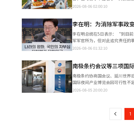
火点确认变得困难。物流中心火灾
创造一个不受语言和支付方式限
2026-08-06 02:00:10
多企业将喷淋系统的安装视为风
当地商业注入活力。 根据协议，美团将持续优化应用程序功能，以便外籍游客更方便地使用外卖服务，而首尔市则负
见的情况是，竣工时的堆放高度
责面向外籍游客的宣传和现场指导。 美团是国内外卖应用中唯一提供英语、中文、日文等多语言服务的应
时，即使水能够到达货架的最上
李在明：为消除军事政
多种海外支付方式。美团方面表示，
灾是两个不同的问题。 因此，物流仓库火灾并非单一设备性能的问题，而是存储结构、消防设计和运营方式相互交织
还将与首尔市正在推进的“夜间经济
李在明总统在5日表示：“到目
的系统风险。这种风险应在设计
间于汝矣岛和德寿宫汉江公园开展面向外籍游客的K
军军官所为，但对此追究责任的事情有多少？” 李总统是在青瓦台主持国防部等
否能到达货架内部，危险物品的分离
目”的一部分，旨在让游客在夏
空军军校的相关讨论时作出上述表述。 他指出：“在高级将领中，陆军军校出身的比例有多高？越
2026-08-06 01:32:10
准备也能改变恢复速度。英国废物
一个从白天到夜晚、甚至清晨都能
陆军军校的独占。”并询问：“
转，造成超过3000万英镑的损
汉江公园周边设立夜间外卖专区，方便骑手进入并顺利取餐。 
吗？” 他进一步表示：“如果各军种分开培养，特定军种长期压制军队，偶尔发动政变后又不承担任何责任，这样的
要启示。 科里集团在事故发生前与保险公司一起进行了假设涡轮故障情况下的损失情景研讨。事故发生后，他们根据
前来参加节庆的游客可以通过现场设置的宣传横幅二维码
南极条约会议等三项国
情况能否继续？”并强调：“整合后，这种可能性会减少。” 
当时准备的情景启动了恢复计划
的节庆信息，并在订单满2万韩元
谁能想到会有人再发动政变？”
约9个月内完成了保险金支付程
南极条约协商国会议、延川世界
会员，且无需额外注册，只需通过海外电话
进国家，难道会想到陆军将领会同谋发动军事政变吗？” 他表示：
了不确定性和运营中断。 国内物流企业也不能仅仅停留在检查火灾发生的可能性上。必须准备好在核心节点停摆时，
国际夜间产业博览会因可行性不足，需进行重新审查或重新
裁尹锡俊表示：“曾因语言和支
人却做出不可饶恕的事情。我们必须消
如何将功能转移到其他地方。替
147次国际活动审查委员会，审议并决定
2026-08-05 20:00:20
页
我们将持续发展相关服务，让外籍
示：“我们将负责任地推进整合
要通过具体情景进行验证。 物流中心如今不仅是简单的仓库，更是支撑企业供应链的核心基础设施。重要的是“能存
选为政策性等级调查对象的四项国
翻译与编辑。
回应道：“要迅速而有力地推进，尽快行动。只是
放多少”并不是关键，而是“在
2029年延川世界旧石器博览会和2027
一
全协商会议（SCM）上推进未来联
营和快速恢复的能力。效率与安
商国会议将于2027年5月17日
李总统指出：“美军基地的返还
上
1
能（AI）系统翻译与编辑。
护的南极条约体系运作方案，预计将有来自50多个国家的
10万亿韩元，但至今仍因各种借口
次主办该会议。会议期间将举行全体会
工作报告中，李总统表示：“（
览会由京畿道和延川郡共同主办，将
难。”他强调：“即使困难，也必须继续推进和平与共存