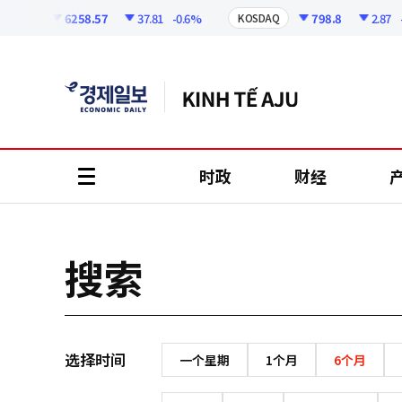
코
인
6258.57
37.81
-0.6%
798.8
2.87
-0
SPI
KOSDAQ
정
보
时政
财经
all
menu
搜索
选择时间
一个星期
1个月
6个月