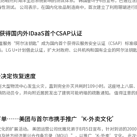
系统影响的测试体系。 韩国콜마于6日宣布，已通过法国环境毒
迎来一个拐点”，并表示：“基于卡卡欧的AI技术能力和平台运营经验，
补充道：“我们将积极支持更多K-生活方式品牌在全球市场上成长。”另外
检查不需要从头开始重新设计。国际标准化组织的温室气体会计原则等已
建立了利用珊瑚进行防晒剂毒性
的AI代理生态系统标准，并将其持续运营为可持续的市场。” 此外，卡
夏季黑色星期五活动“Come on Black Friday”中，移动应用安装
段也越来越容易使用。关键在于，不是询问“减排设施是否已安装”，而
P，以发掘可用于AI代理的各种工具并支持开发者的实验。只需拥有卡卡欧账户
人工智能（AI）系统翻译与编辑。
宣言层出不穷的今天，真正需要的是监督这些宣言在现场是否以数字证明
是一个开放平台。卡卡欧为内部和外部的开发者提供了一个规划和验证代理
的方向上，政策才能真正获得民众的信任和效用。尽管主要关注公共部门
各种外部服务的连接，拓宽了代理AI生态系统的基础。※ 本报道经人工智能
获得国内外IDaaS首个CSAP认证
可持续发展而言，民间企业也必须作为责任而非选择来认真对待。 ※ 本
产品上标示认证标志。消费者可以轻松确认产品是否经过珊瑚安全性测试
显示，两款
户管理服务“阿尔法钥匙”成为国内首个获得云服务安全认证（CSAP）标准
毒性测试的客户支持体
S服务。LG U+计划借此认证，扩大对政府、公共机构和国有企业的阿尔法钥
户保护法》由韩国互联网振兴院（KISA）评估和认证云服务是否符合信息
。 韩国콜마表示：“我们计划基于此次验证体系，积极
云服务的必要条件。政府计划在今年上半年修订国家云安全指南，并于20
 本报道经人工智能（AI）系统翻译与编辑。
法钥匙是去年推出的云基础服务，能够统一管理企业员工的账户信息及各类
备决定恢复速度
单一登录（SSO）功能，使用户可以通过一个账户访问多个工作服务。同时
常行为，以应对安全威胁。 为了提高安全性，阿尔法钥匙采用了“同态加
座大型物流中心发生火灾，直到完全扑灭共耗时109小时。这座地上八层
此外，还利用了抗量子计算机攻击的量子抗性密码（PQC）认证技术。 LG
员令，并向附近居民发出了建筑可能坍塌的疏散通知。 值得注意的是，消防
，目前与部分公共机构进行无偿技术验证（PoC）。根据验证结果，LG 
正常运作。该企业也加强了火灾检测与应对体系，并表示该中心的消防设
的阿尔法钥匙。 LG U+企业业务创新集团总监朴成律（专务）表示：“
小时。这一差距反映了当前国内物流基础设施所面临的问题的本质。 在电子商务
SaaS，汇聚了LG U+积累的安全技术和服务内化能力。我们将努力使其
仓库越来越大、越来越高。为了在有限的空间内存放更多商品，货架结构
报道经人工智能（AI）系统翻译与编辑。
单……美团与首尔市携手推广‘K-外卖文化’
气设施也更加密集。虽然运营效率提高，但火灾发生时可燃物质和火势蔓
月5日宣布，针对到访的2000万名游
短时间内蔓延到广泛区域。建筑内部空间宽敞，烟雾和热量积聚，使消防
方经济振兴合作备忘录（MOU）”，以推广‘K-外卖’文化。 此次合作旨在