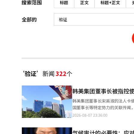
搜索范围
标题
正文
标题+正文
全部的
‘验证’
新闻
322
个
韩美集团董事长被指控
韩美集团董事长宋英淑的法人卡
国董事长等特定势力的关联传闻，
Therapeutics代表金泰浩
2026-08-07 23:36:00
产使用疑云进行公司层面的全面
内容”，并要求对所有子公司进
气候审计的必要性：应
审计委员会和董事会。金前代表提