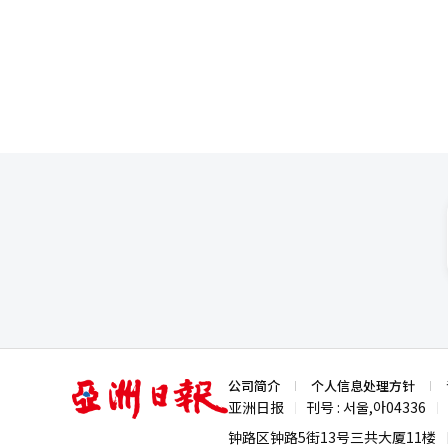
的97万名国内游客和3万名外国游客，共计100万人参与。 延
步，必须停止敌对和仇恨的语言。”对此，李
政府希望通过博览会提升该遗址的价值，扩大历史和文化交流。
可能会被扭曲和夸大，成为反击
22日至31日在全南那朱举行，
抓住把柄，卷入政治争斗，可能
会等活动。 2028年国际夜间产业博览会被评估为资金支持可行性不足。主办机构需在补充项目后进行重新审查或重
新申请。 委员会还确认了去年举行的世界环境日活动、世界邮票展览会、釜山国际电影节、亚太经济合作组织
（APEC）领导人会议、济州国际中药天
和活动期间的遵守情况存在一些
审查中予以反映。 赵副部长表示：“国际活动不仅要成为一次性活动，还要成为可持续的地方发展基础。”他呼吁主
办机构要周密准备，紧密与相关机
译与编辑。
亚
公司简介
个人信息处理方针
洲
亚洲日报
刊号 : 서울,아04336
|
|
日
报
钟路区钟路5街13号三共大厦11楼