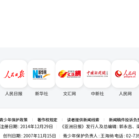
川全谷里遗址是亚洲首次发现阿什利人式石器的地方。
页
总统表示：“这确实需要认真考虑。” 李总统指出：“出于善意的行为
 由全罗南道主办的国际农业博览会将于2027年10月
的理由，甚至可能成为反统一、反和平和敌对的武器。”他表示：“如果
预计将有来自40个国家的30万人参与，展示农业能源技术、先进技术演示
会导致更糟的局面。”
然物产业博览会等五项国际活动的事后验证结果。 验证结果显示，参与人数
不足，委员会将把验证结果通知主办机构，并在今后类似国际活动的推进
构合作，以成功举办此次审查通过的国际活动。※ 本报道经人工智能（A
人民日报
新华社
文汇网
中新社
人民网
青少年保护政策
著作权规定
读者提供新闻线索
新闻稿件投诉负
注册日期 : 2014年12月29日
《亚洲日报》发行人及总编辑 : 郭永吉、
|
创刊日期 : 2007年11月15日
青少年保护负责人 : 王海纳 电话 : 02-739
|
|