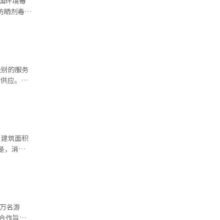
将为开发者
，CJ온스
有验证标
卡欧还在
数量较去年
是要问“减
，任何人都
。只有在明
AI服务的
，但前述气
（AI）系
报道经人
，而客户也
级别的服务
匙供应。
保护标准的
27年7月
工作系统和
，它能够实
密”技术，
、建筑面积
 U+正在
U+计划在
施符合法律
阿尔法钥匙
在公共领域
变得更加垂
延的路径也
员的进入和