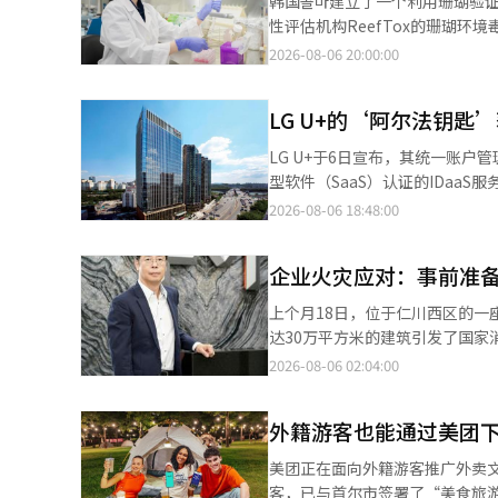
韩国콜마建立了一个利用珊瑚验证防晒剂对海洋生态
示：“AI代理的需求和供应正在
到扩大。”CJ온스타일相关人士
今年重复出现。幸运的是，这一
性评估机构ReefTox的珊瑚环境毒性测试。 公司表示，在国内化妆品制造商中，首次
和企业等任何人建立一个值得信赖
타일表示，从上个月3日至7日举行的
准，远程测量数据等外部验证手
测试的体系。 ReefTox通过将化妆品原料和成品暴露于珊瑚一定时间后，测量白化现象、组织损失和生存情况等，评
2026-08-06 20:00:00
2025年7月推出了PlayMC
同期增长了124%。※ 本报道经
排量是否真正增加”。在碳中和
估其对海洋生态系统的影响。 根据产品特性，测试可使用12种或50种珊瑚，测试结果将作为产品环境相关标识的支
可以注册和测试MCP服务器，这
确绩效和局限性并提出改进方案
持材料。 韩国콜마去年与ReefTox签署了合作协议，并制定了可应用于客户产品的测试程序。 如果韩国콜마开发和生
环境。卡卡欧基于此扩大了AI与
LG U+的‘阿尔法钥匙’
候审计的必要性，对于未来世代和
产的防晒剂通过测试，将可以在
统翻译与编辑。
工智能（AI）系统翻译与编辑。
能获得支持环保性的客观测试结果。 韩国콜마最近对一款无机防晒剂和一款有机防晒剂进行了测试。结果
LG U+于6日宣布，其统一账
产品在测试条件下对珊瑚没有显著毒性。 基于此，韩国콜마计划建立从防晒剂配方开发到环境
型软件（SaaS）认证的IDaa
系。 近期，美国、欧洲（EU）和澳大利亚等地加强了对保护海洋生态系统的防晒剂监管。自2020年帕劳禁止使用含
CSAP是根据《云计算发展及用
2026-08-06 18:48:00
有某些防晒成分的产品以来，环保防晒产品的关注度也在上升
制度，被视为向公共机构提供民间
支持客户在全球市场的拓展。”※
正式实施新的安全体系。 阿尔
企业火灾应对：事前准
SaaS的访问权限。该服务提供
时检测异常登录或权限滥用等异
上个月18日，位于仁川西区的一
在不解密数据的情况下进行运算。
达30万平方米的建筑引发了国家消防动
开发适合公共云环境的阿尔法钥匙
部门表示，防火卷帘和喷淋系统
2026-08-06 02:04:00
明年第一季度正式推出公共机构用
标准。然而，扑灭大火仍然耗时61
是国内通信运营商自主开发的安全
的快速发展和效率竞争中，物流
也能成为受信赖的服务。”※ 本
外籍游客也能通过美团下
直，自动化设备、包装材料和电
随之增加。 在高架仓库中，火焰和热量可以沿着货架之间的垂直空间迅速传播。在纸箱、塑料和其他包装材料密集的
美团正在面向外籍游客推广外卖文化的扩展活动。 美团运营公司优雅兄弟于8
环境中，即使是小火星也可能在
客，已与首尔市签署了“美食旅游及地