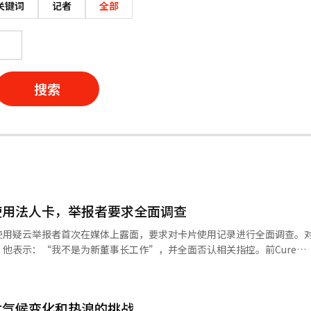
关键词
记者
全部
搜索
使用法人卡，举报者要求全面调查
使用疑云举报者首次在媒体上露面，要求对卡片使用记录进行全面调查。
他表示：“我不是为新董事长工作”，并全面否认相关指控。前Cure
于7日在首尔中区的Koryana酒店召开新闻发布会，要求对宋董事长家族的法
调查，并要求董事会和审计委员会进行验证。他表示：“举报的法人卡记
行检查，审查宋董事长和韩美科学副会长任周贤的法人卡使用记录，并将
对气候变化和热浪的挑战
供的资料显示，在首尔江南区新沙洞的一家抗衰老专业医院消费了约680