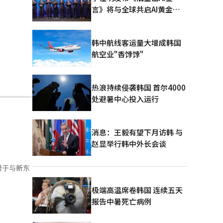
言》将与全球共启AI黄金时
代
韩中航线客运量大增成韩国
航空业"香饽饽"
热浪持续侵袭韩国 首尔4000
处避暑中心投入运行
消息：王毅有望下月访韩 与
赵显举行韩中外长会谈
对于与新东
人卡及法人资
极端高温席卷韩国 连续五天
录只是部分
报告中暑死亡病例
结果报告给
0万韩元，