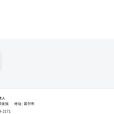
在表达上被
和投资咨询
和资金支持
I）系统翻
责人
梁圭铉
地址 : 首尔市
|
-2171