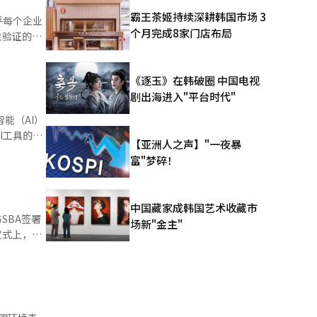
利政策，以
霸王茶姬持续深耕韩国市场 3
乎每个企业
公司可以提
个月完成8家门店布局
谁验证的？
，其他高管
一术语并不
传递过程。
，但决定性
便具体说
《逐玉》在韩破圈 中国电视
家温室气体
“最新资料
剧出海进入"平台时代"
计划是否真
也全面否
基本计划的
能（AI）
并强调此次
应对方面
I工具的平
968年出
【亚洲人之声】"一夜暴
共识。这一
目的规模预
2017年
富"梦碎！
什么”。政
到探索、组
※ 本报道经人
报告中，只
行第二次开
计与合规
型“卡纳
的程序，
中国藏家成韩国艺术收藏市
平台内工具
SBA签署
视为成果。
场新"金主"
证程序，并
仪式上，李
执行是气候
营着拥有
J온스타일
在预算的制
。此外，还
的海外发
，审计有权
证、结算等
全球进出。
源部门在碳
挑战赛、黑
)”相关的
际达成值是
者金世雄表
际机会将得
指摘是否在