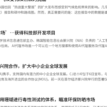
韩元。他主张需要确认在医院和药店使用的法人卡费用是否符合公司的福
韩国也因“热浪重大警报”的扩大发布而感受到气候危机带来的影响。几
董事会的批准程序。韩美科学方面对此表示，宋董事长的膝关节治疗属于
理）报告和碳中和路线图。然而，真正需要问的是：这些报告中的数据是
指出：“除了健康检查，治疗费用和药品费用是否可以作为公司费用处理
标的执行程度由谁监督？回答这些问题正是审计的职责。“气候审计”这
予以说明。” 不过，金前代表表示无法具体说明资料提供者的具体身份或
SAI）环境审计工作组（WGEA）在2010年首次发布了气候变化审计指南
前现职员工自发提供的资料”，并称“公司正在寻找资料泄露者，因此不
被赋予了自行设定减排目标并履行义务的责任。韩国也在2018年宣布了国
宋董事长家族的法人卡使用记录并非最新资料，而是过去的资料，原因是
市场’…获得科技部开发项目
35年减少53%至61%。如今，仅仅“制定了计划”已不足够。需要确认“
东国韩阳精密董事长、前韩美制药副社长任钟浩等人一起举报的猜测，他
》第13条规定，国家气候危机应对委员会每年应检查国家碳中和绿色增长
学技术信息通信部主办、韩国智能信息社会振兴院（NIA）负责的“人工智
董事长，但大约一年前才第一次见面，讨论了韩美如何正常化的问题”，
合国大会正式承认最高审计机构应独立评估各国政府在可持续发展目标和气候
包商。 AI代理市场是一个可以在一个地方搜索和使用AI代理服务及代理A
表示：“这是为了讨论韩美制药集团的合规经营和经营正常化。”另外，1
于立法和执行，还需要评估和审计这一最后环节，这一认识正在成为国际
团，计划在2027年12月之前建立以民间为主导的开放生态系统。此次项
美制药，曾在韩美制药管理层秘书处工作，协助创始人任先代董事长。随后于
越是处于碳中和政策和执行交接点的公共机构，越需要思考“审计应关注
资和民间负担金。 卡卡欧财团计划在一个平台上提供从代理的注册和验证
e Therapeutics。Cure Therapeutics于2024年宣布关闭。
媒体的关注，而公共机构的个别项目绩效则常常隐藏在拨款和补助金执行
I代理生态系统。目标是在年内进行首次开放，2027年将经过升级过程进
出来。联合国开发计划署（UNDP）在今年6月发布的《气候变化绩效审
振兴院合作，扩大中小企业全球发展
计为不依赖于特定云或特定AI模型的开放结构。除了卡卡欧自开发的AI模
0多个政府审计案例，指出了一个反复出现的陷阱：绩效被替代为达成目标
型，并通过外部API（应用程序接口）或MCP（模型上下文协议）等支持
BA)携手，支持国内有潜力的中小企业全球发展。CJ온스타일于6日宣布，与
，提交温室气体减排设施扩建或可再生能源普及计划报告的事实本身就被
所有注册的AI工具将经过安全审查、沙盒验证、幻觉控制等多个阶段的验
育及海外进出的合作协议(MOU)。前一天在首尔经济振兴院举行的签署
率并不能保证实际普及的设施能够正常减少碳排放。识别这一陷阱并推动
。 为构建此次市场，卡卡欧财团计划投入自身的技术能力。卡卡欧目前运
스타일)代表理事与金贤宇首尔经济振兴院代表理事等出席。此次协议旨在结合C
中和基本法》第10条，实际上已经对碳中和的实施承担了法律义务，因此
ayMCP”和AI代理开发工具“AI代理构建器（AI Agent Builder）”
与SBA的中小企业支持基础设施及全球网络，以支持国内中小企业品牌
所有活动中，都有义务尽量减少对气候危机的影响。根据公共机构运营法
服务“AI国民秘书”。 卡卡欧企业将基于其在卡卡欧云市场的入驻、验
中小企业，利用内容进行市场验证，并逐步支持国内外销售渠道的拓展及
机构的整体工作进行独立检查，现在是时候对各机构的ESG和可再生能
能力共同参与。 同时，还将运营支持生态系统活化的项目。通过AI代理
利用珊瑚进行毒性测试的体系，瞄准环保防晒市场
及当地分销商、买家网络，并共同推动与全球活动“首尔콘(SEOULCon
质性检查了。从气候审计的角度来看，检查的重点将包括：普及目标和实
与入驻相结合，形成共同成长的良性循环结构。 卡卡欧AI协同成果领导
济振兴院代表理事表示：“首尔有前景的中小企业在全球舞台上腾飞的实
，预算是否按目的执行，委员会会议记录中是否有实际决策，之前的审计