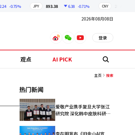
4
-0.75%
893.38
6.38
-0.71%
209.17
1
JPY
CNY
2026年08月08日
登录
weibo
weixin
youtube
观点
AI PICK
搜
索
主页
搜索
热门新闻
爱敬产业携手复旦大学张江
研究院 深化韩中皮肤科研合
作
李在明发布《旧金山AI宣