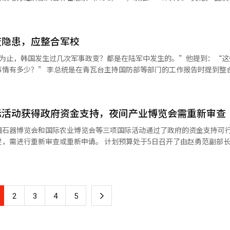
的损失规模关键在于，初期阶段能否有效抑制火势，而不仅仅是火灾是否发
制的便利外卖体验环境，特别是希望外籍游客能够将外卖作为旅行的新内
险管理。然而，设计标准与实际运营环境之间的差距可能随着时间的推移
增加或处理的物品发生变化，导致火灾负荷变化。当商品和包装箱堆放得
用，并支持
方，也可能无法充分传递到内部和下方。满足法律标准的事实与能否有效
变隐患，应整合军校
正是基于这些优势，成为了帮助外籍游客体验外卖文化的合作伙伴。 此外，美团
振兴”项目中的“2026汉江夜营（Night+Camping）”活动相结合
前为止，韩国发生过几次军事政变？都是在陆军中发生的。”他提到：“这
阶段就进行评估，并在运营方式发生变化时重新检查。实际堆放状态下，
-外卖文化体验活动。 “汉江夜营”是首尔市“夜间经济首个项
部门的工作报告时提到整合陆、海、
，以及防火分区和检测设备是否符合实际运营情况，都是出发点。 事故发生前的
季夜晚享受汉江的魅力，结合游泳池、节庆、演出、电影和外卖服务等内
往上走，几乎都是
与回收企业科里集团的一处设施因电力供应异常，60吨重的涡轮在97秒
逗留的夜间旅游项目。首尔市将在节庆期间运营200个帐篷，并在汝矣
即使犯下了彻底破坏宪政秩序的行为，仍然占据着压倒性的位置，难道不
失。这一大型设备事故对业务运营的冲击以及事前准备的重要性，对物流设
在此期间，美团将推出面向外籍游客的专属促销页面。
进行访问。 该促销页面将提供英语、日语、中文等多种语言
际活动获得政府资金支持，夜间产业博览会需重新审查
他特别提到：“（军人们）未来可能还会再发动政变。
。在事故发生48小时内确认了保险适用范围和应对方向，尽管遭受了重大
时提供3000韩元的优惠券。外籍游客可以使用国内电话号码和外国人注
并提及前政府的紧急状态。他补充道：“韩国已经实现了民主化，成为全
序。虽然未能阻止事故的发生，但由于事先整理了角色、决策体系和恢复程
旧石器博览会和国际农业博览会等三项国际活动通过了政府的资金支持可
号码进行短信验证，即可在美团上直接下单。 优雅兄弟品牌传播战略部总
“大多数军人忠于国家，履行军人的使命，但少数
申请。 计划预算处于5日召开了由赵勇范副部长主持的第
付方式的差异而犹豫使用应用的客户，现在可以在首尔的任何地方轻松体验
除这样的隐患。”因此，他强调了推动整合军校的必要性。 安圭白国防部长表
代存储设施和配送路线、库存数据恢复方案，以及保险适用范围和决策权
了“2026年国际活动政策性等级调查结果”等事项。 委员会审查了在3月被
游客通过美团应用更亲切地体验到韩国的美食。”※ 本报道经人工智能（
工作。直到人民说‘可以停止’为止，我们会努力说服并继续前进。”对
际活动。其中，2027年第49次南极条约协商国会议及第29次环境保护
说说而进展速度有些慢。” 国防部重申将在今年秋季举行的韩美安
任何情况下都能持续运营”。企业的竞争力在于库存的数量，而在于在危
年国际农业博览会的资金支持可行性得到了认可。 由外交部主办的南极条约协
合司令部的完全作战能力（FOC）验证和战时作战指挥权恢复的时间决定。 此
全并不是选择其一的问题，而是从一开始就必须共同设计的条件。※ 本报
至27日在仁川松岛会议中心举行，为期11天。此次会议将讨论南极的和平利
谈判似乎进展太慢。”他表示：“我们在建设平泽基地时，仅土地费用就
下
2
3
4
5
370人参加。 韩国自1995年第19次会议以来，时隔32年再
未能返还，甚至返还后还设置障碍，无法使用，这确实是个问题。” 在统一部的
议、首席代表会议、环境保护委员会会议和工作组会议等。 延川世界旧石器博
对北朝鲜的反应缺乏）统一部可能会感到像是在发出无回音的呼喊，可能
一
于2029年4月21日至5月11日在延川全谷里遗址举行。目标是吸引来自
的政策。” 郑东泳统一部长提议：“互相称呼名字作为第一