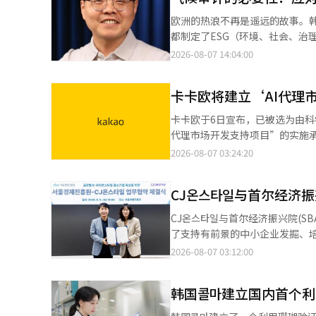
在一家牙科诊所消费了约140万
欧洲的热浪不再是遥远的故事。
及是否经过相关公司内部规定和
都制定了ESG（环境、社会、治
供的福利项目。对此，金前代表
委员会实际做出了什么决定？目
2026-08-07 14:04:00
是否也适用同样的标准，公司应
久远。国际最高审计机构（INTO
他表示：“这是来自关心韩美的
时刻是2015年巴黎协定，各国
明”。金前代表通过媒体提供的
卡卡欧将建立‘AI代理
减排目标（NDC），计划到20
的保密性非常严格”。对于与新
正得以实施”。《碳中和基本法
卡卡欧于6日宣布，已被选为由科
认。金前代表表示：“我认识新
推进情况。2024年12月，联
代理市场开发支持项目”的实施承
举报并非代表特定股东的利益。他
的成就。政策的完善不仅仅依赖
台。 卡卡欧与卡卡欧企业组成财
2026-08-07 03:24:20
生的金前代表于1996年入职韩
趋势不仅限于各国政府的应对。
计为约110亿韩元，包括政府出
创立了专注于免疫治疗的生物科技公司Cur
府的碳中和目标总是受到国会和
合、执行、结算的全过程，构建A
工智能（AI）系统翻译与编辑。
有通过监督实际执行情况才能显现
CJ온스타일与首尔经济
放，包括代理工作室。 市场将设
审计的优秀案例》分析了全球6
纳”，还将连接国内外多种AI模
CJ온스타일与首尔经济振兴院(S
即“目标替代”现象。也就是说
的自由联动。 为了确保可靠性，
了支持有前景的中小企业发掘、培
每年报告的项目数量和预算消耗
在运营阶段启动常态再验证机制
善英CJ ENM商务部门(CJ온
2026-08-07 03:12:00
审计的核心。公共机构根据《碳
400多个MCP服务器的开放平台“Pl
的品牌发掘、培育及内容电商能力
定和执行、项目的选择和推进等
提供与行政安全部合作推出的试点
展。双方计划共同发掘有前景的
和责任独立于董事会或管理层，对
运营经验，以及云基础设施和安全
韩国콜마建立国内首个
此外，还将利用海外展会、博览会
中和执行方面的实际落实进行实
客马拉松等项目，挖掘优秀代理并
营销和直播电商。金贤宇首尔经
如何计算的，是否经过外部验证