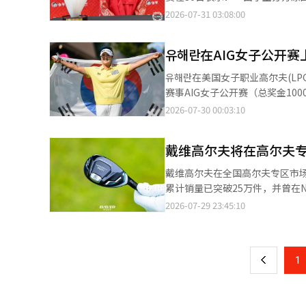
斯特·亨泽莱特并列，经过18洞的加时赛，保持了标
接进洞，打出老鹰。 后九洞中，她加速追赶领先者。李妍在第15洞（标准杆4杆）和第17洞（标准杆3杆）分别抓到
国餐饮连锁企业诺尔布和食材公司华美主办的赛事，去年新设
2026-07-31 03:08:00
个大满贯冠军，奖金为150万美元
小鸟，将与领先者的差距缩小至1杆。 胜负在最后的第18洞（标准杆4杆）揭晓。李妍凭借精准的铁杆击
杆，击败徐娇琳，成为首届冠军。 今年比赛原定于中秋假期期间举行，但主办方近期向KLPGA巡回赛传达了取
资格。 此外，AIG女子公开赛连续第二年由日本选手夺冠，去年则是山下美优获胜。 在第三轮独自领先的韩裔美国选
米的推杆机会，并冷静地将其推
向，导致赛事无法进行。 此次赛事取消使得本赛季KLPGA巡回赛的赛事数量从原来的31场减少至30场，赛季总奖金
手诺·艺琳在最后一天失去了3杆
利因此得以确认。 在赛后接受采访时，李妍表示：“在遭遇三柏忌后，我认为冠军与我无缘。但我努力不去纠结结
유해란在AIG女子公开赛
也从原来的352亿韩元减少至340亿韩元。 KLPGA巡回赛的赛事数量在2022年为30场，2
韩国选手中，金孝周和林珍熙以总成
果，专注于自己的比赛。”她还表
2024年和2025年分别减少至
恩、高真荣和杨喜荣则以8个柏忌2
유해란在美国女子职业高尔夫(LPGA)巡回
常高兴。” 徐喆林、李艺媛、金在熙和李智贤以总成绩280杆、低于标准杆8杆并列第三名结束比赛。 高智媛和崔佳
与编辑。
赛事AIG女子公开赛（总奖金1
彬以总成绩281杆、低于标准杆7
夫链接举行，为期四天。 本次赛事的最大看点是유해란能否实现单赛季重大赛事三连胜。她在6月的KPMG女子PGA
2026-07-30 00:03:10
约两周的休息，KLPGA巡回赛
锦标赛上获得了职业生涯首个重大
能（AI）系统翻译与编辑。
公开赛再度夺冠，她将成为LPG
戴维高尔夫将在高尔夫
哈里亚斯和1961年米基·怀特（均
유해란举起奖杯，她将成为自20
戴维高尔夫在全国高尔夫专区市
以来，韩国选手在单赛季重大赛事中取得三胜的第一人。 强有力的
累计销量已突破25万件，并曾在Naver购物的工具类
她在今年的重大赛事中分别赢得了
维高尔夫的畅销产品。最新的第七代
2026-07-29 23:45:10
页
外，两位选手还在争夺年度最佳表现
惯性矩（MOI）和宽广的甜点区域。 公司表示，这一技术能够形成更稳定的弹道，并引导适当的后旋，使
前的新闻发布会上，유해란表示
准目标，同时提升了距离、方向性和控制性能。 该产品的性能也得到了职业选手
一
的胜利，现在能有机会挑战这一目标，我感到非常感激。” 她补
次胜利的李志勋职业选手表示：
一种荣耀。获得两连胜已经是一
上
1
杂球场中自信挥杆的好帮手。” 戴维高尔夫的金贤泰董事表示：“通过入驻高尔夫专区市场，更多的高尔夫爱好者能
起比赛，希望能有趣地学习。” 变数在于英格兰特有的艰难链接斯球场的应对。由于需要抵御强劲的海风，유해란准
够亲自体验到职业选手认可的伍
备使用迷你发球器代替3号木，
现。” 戴维高尔夫今年作为KPGA的官方赞助商，致力于提升品牌知名度。在比赛期间，公司为选手提供练习场和发
场，但再次来到这里发现并不容易。能把球送