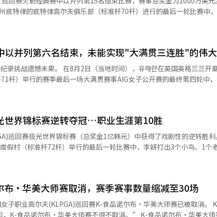
）巡回赛火箭经典赛中以并列第15名结束比赛，赛事总奖金为1000万美元
-奔驰韩国产品与销售总监金恩中表示：“马伊巴
0日开始下半场赛程。韩国职业高尔夫(KPGA)巡回赛同样在6月底结束上
州底特律的底特律高尔夫俱乐部（标准杆70杆）进行的最后一轮比赛中，
然无法让梅赛德斯-奔驰变得更好，但可以让它变得更加特别，这就是马伊
于8月20日重新开始赛季，以保护运动员免受酷暑影响。
的67杆结束比赛。最终，林成杰以总成绩11杆低于标准杆的269杆，与基
15名。此次比赛的结果使林成杰的费德克斯杯排名上升至57位，较上周
，林成杰基本确定将晋级费德克斯杯季后赛首轮（费德克斯圣朱德锦标赛
户可以直接选择外观颜色和材料，享受定制服务。地下服务中心配备了专
赛中以并列第六名结束，未能实现"大满贯三连胜"的伟
。与他同场竞技的金时雨在最后一天表现不佳，留下遗憾。在最后一轮中
，提供高端维修服务。 马伊巴赫品牌中心首尔的中心主任朴洪圭表
准杆的74杆结束比赛，最终总成绩为6杆低于标准杆的274杆，排名并列第
地时间），유해란在英国英格兰兰开夏郡的皇家
始的这一年，是寻找客户所需奢华体验的过程。我们专注于将车辆咨询、
冠军由迈克尔·托尔比约森（美国）获得。他以总成绩18杆低于标准杆的2
71杆）举行的赛季最后一场大满贯赛事AIG女子公开赛的最终第四轮中，
，16杆低于标准杆的264杆）2杆。托尔比约森于2024年首次参加PG
1个小鸟的总成绩283杆，名列并列第六。 在
包括艺术展览私人预览、高尔夫、精致餐饮、珠宝、酒店、美容与健康等
金为180万8000美元（约合26亿1200万元）。托尔比约森的费德克
女子PGA锦标赛和阿蒙迪埃维昂锦标赛，状态正佳，挑战本赛季大满贯三
自领先的戴维斯·赖利（美国）在最后一天未能缩小差距，最终以15杆低
比·扎哈里亚斯、1961年的米基·怀特、1986年的帕特·布拉德利和20
的活动。正是由于过去一年客户的支持，马伊巴赫品牌中心首尔才能成长为
道经人工智能（AI）系统翻译与编辑。
极光世界锦标赛逆转夺冠…职业生涯第10胜
赛事。其中，三连胜的纪录仅有扎哈里亚斯和朴仁妃两人拥有。 在第二轮结束
（AI）系统翻译与编辑。
待她的伟大纪录。然而，从第三轮开始，她的击球状态出现问题，影响了
A)巡回赛极光世界锦标赛（总奖金1亿韩元）中获得了戏剧性的逆转胜利。 在8
先者3杆的情况下，유해란在首洞（标准杆3杆）顺利抓到小鸟，开局良
度假村（标准杆72杆）举行的最后一轮比赛中，李妍打出3个小鸟、1个
第一个柏忌，第五洞由于开球落入沙坑，导致双柏忌，失去了杆数。尽管在
绩276杆、低于标准杆12杆的成绩击败了金秀智
杆4杆）又抓到小鸟，但在第十一洞（标准杆5杆）、第十七洞（标准杆4
，夺得冠军。这是她自去年9月的韩亚金融集团锦标赛以来时隔约11个月再
未能夺冠，유해란在本赛季各项主要头衔的竞争中也
·科达。在争夺“安妮卡大满贯奖”的竞争中，유해란的得分停留在130
诺尔布·华美大师赛取消，赛季赛事数量缩减至30场
4位。 李妍在最后一轮以并列第三、落后领先者2杆的情况
小鸟282杆）的科达则以140分领先。此外，在CME环球积分赛、年度最
3洞（标准杆4杆）抓到首个小鸟后，第5洞（标准杆4杆）第二杆却打入
职业高尔夫(KLPGA)巡回赛K-食品诺尔布·华美大师赛已被取消。 KLPGA巡回
德国选手埃
尔布·华美大师赛不得不取消。” K-食品诺尔布·华美大师赛是由韩