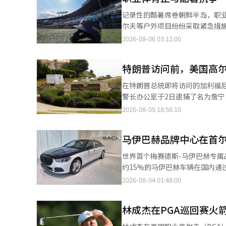
决赛（前30名），他必须在本次比赛中提升排名。 在比赛开幕前的4日，
记录性的酷暑席卷朝鲜半岛，职
示：“今年因为受伤，赛季开始
尔夫等户外项目纷纷采取紧急措施，以保障运动员和观众的
示：“不过在温顿锦标赛上，我
球KBO联赛。韩国棒球委员会（
2026-08-06 03:12:00
现。” 实际上，林成载在2021-2022赛季的该赛事中获得亚军，而在2019-2020赛季则并列第9，展现了强大的实
来联赛（2军）所有比赛。这是KBO联赛历史上
力。 他也坦诚了手腕伤势恢复情况及本赛季的起伏表现。林成载表示：“手腕恢复得很好，现在挥杆时基本没有问
的惊险事件。4日，在仁川SSG兰
题。”他补充道：“在表现不佳
特朗普访问前，美国高
报告。甚至在第八局结束时，一名
量减少柏忌，专注于保持好成绩。” 最近在美国赛场上表现出色的金周亨和柳惠兰等人的表现也给林成载
除颤器（AED）后才使其恢复意识，并送往医院。 此次全面停赛措施使得本
在特朗普总统即将访问的加利福尼亚州高尔夫
的激励。金周亨在上个月13日结
场。KBO计划于6日召开包括1
警长办公室于2日逮捕了名为詹宁·约翰·泰尔（J
胜。 林成载对金周亨表示：“在比赛不顺时重新崛起并不容易，他能够坚持并克服困难，真的很了不起。” 对于曾
关的综合安全对策。 职业足球K联赛目前尚未因酷暑取消比赛，但为了预防运动员中暑，已采取多项措施。 韩国职业
发子弹的弹匣，而他的车辆中则
2026-08-05 18:56:10
在同一学院训练的柳惠兰，他表
足球联盟于5日表示：“K联赛1（
频。 警方在次日对泰尔位于附近道尼的住所进行了搜查，查获了多支枪支、弹匣、弹药和防弹衣等物品，并获取了多
祝贺她。” 林成载还透露了常规赛后的日程安排。在完成所有季后赛后，他将全力以赴参加总统杯。随后，他将前往
间已从下午7点30分调整至下午
本含有可疑犯罪内容的笔记本。 泰尔面临二级抢劫、持有大容量弹匣、持有步枪或霰弹枪等重罪指控。此外，他还被
亚洲，参加10月8日在日本横滨
根据酷暑应对规定，从5月第四周到9月第二周
马伊巴赫品牌中心在首尔
指控在车辆中藏有枪支。他在3日
国比赛的参赛计划，他表示：“目前还不方便正式透露。” 在完
中，若气温超过32度，将在上下
万美元（约合3500万元人民币）的保释金。 警长办公室表示，目前尚未确认针对社
2023年杭州亚运会高尔夫团体
世界首个梅赛德斯-马伊巴赫专
次洒水作业。 联盟在全面评估现场情况后，将在恶劣天气导致比赛中止和时间延迟的情况下，适用酷暑规定，确保安
下午将在该高尔夫球场按计划举
志愿服务时间。目前大约还有20
约15%的马伊巴赫车辆在国内通过该中心销售，发挥
全管理。此外，在夏季所有比赛中，
州访问。 此外，特朗普总统在2024年7月于宾夕法尼亚州巴特勒进行竞选活动时曾遭遇多次暗杀未遂，其中一次被枪
巴赫品牌中心首尔举行了开业一周年的媒体活动。 马伊巴赫品牌中心首尔于
2026-08-04 01:48:00
外场地长时间待机的职业高尔夫
手射中右耳。今年2月，特朗普总
的梅赛德斯-马伊巴赫专属展厅和服务
(KLPGA)巡回赛针对酷暑，若
件。※ 本报道经人工智能（AI
了即将在9月推出的改款车型全新梅
警”。 比赛场地内的电子显示屏持续向观众宣传预防中暑的注意事项，并在场地各处设置阴凉处、饮水点和空调设
林成杰在PGA巡回赛火
过去一年中，成绩显著。国内首次
备，建立避暑区。针对酷暑等灾害发
特别版车型累计销售达36辆。约
高尔夫巡回赛也在最炎热潮湿的夏