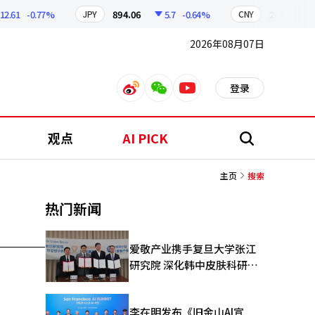
61
-0.77%
894.06
5.7
-0.64%
208.99
1
JPY
CNY
2026年08月07日
登录
weibo
weixin
youtube
观点
AI PICK
搜
索
主页
搜索
热门新闻
爱敬产业携手复旦大学张江
研究院 深化韩中皮肤科研合
作
李在明发布《旧金山AI宣