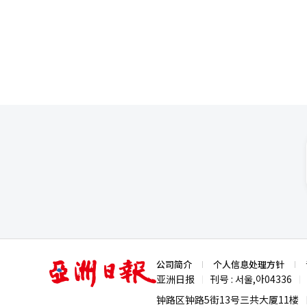
射监测器的支持，以帮助提升竞
本次赛事增添了期待。得益于유
了积极反响。※ 本报道经人工智
在最近的LPGA巡回赛中连续三
国家胜场数方面独占鳌头。 今年已获得两场胜利的金孝周，以及金世英、金雅琳、崔惠珍等选手也将参加本次赛事。
韩国女子职业高尔夫(KLPGA)巡回赛的
息，유해란表示：“看到姐姐们
也想成为更好的选手。她们是很好的榜样，我只需努力追赶。
在国内也没有获得过重大赛事的
同’这句话。与其因为没有胜利
经人工智能（AI）系统翻译与编
亚
公司简介
个人信息处理方针
洲
亚洲日报
刊号 : 서울,아04336
|
|
日
报
钟路区钟路5街13号三共大厦11楼