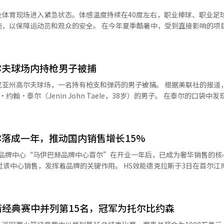
林成载通过视频采访与国内媒体见面，他表
业体育现场进入紧急状态。体感温度持续在40度左右，职业棒球、职业足
得稍晚，导致我无法像其他选手那样快速积累积分，这让我感到遗憾。”
安全。 在今年夏季酷暑中，受到直接影响的项目是职业棒
有很多美好的回忆和良好的成绩，因此希望在本周尽量集中精力，展现出
KBO）于5日上午召开紧急工作会议，决定取消原定于5日和6日举行的KB
首次因酷暑连续两天全面停赛。 这一决定的背景是前一天在球场发生
德斯球场（LG双子队-SSG兰德斯）因炎热潮湿的天气，单日内接到25起
的周次，原本可以保帕的情况下却未能成功，导致出现了不必要的柏忌。
尔夫球场内持枪男子被捕
20多岁的男性观众失去意识倒地，现场安全人员使用心肺复苏（CPR）
带来了积极
赛季因酷暑取消的KBO联赛比赛增至15
球场，一名持有枪支和弹药的男子被捕。 根据美联社的报道，洛杉矶县
束了33个月的沉寂，获得了苏格兰公开赛的冠军，而柳惠兰则在本赛季实
0家俱乐部经理和职业棒球运动员协会相关人员的紧急执行委员会，重新制
enin John Taele，38岁）的男子。 在泰尔的口袋中发现了装有16
发现了一把上膛的手枪。调查显示，他在被捕前曾在高尔夫球场周围拍摄
示：“从小就看到她，现在看到她的表现感觉非常新鲜。如果有机会，我
一级）第22轮所有比赛（5场）和K联赛2（2级）第21轮所有比赛（8场
8点。”此举是考虑到酷暑情况，以确保运动员、观众和现场工作人员的安
举行的PGA巡回赛贝克兰特经典赛和15日开幕的SJM澳门公开赛。不过，
，所有比赛均安排在晚上7点后进行。 联盟还在6月至8月的夏季比赛
落成一年，推动国内销售增长15%
的庭审中否认所有指控。法庭禁止泰尔接近该高尔夫球场及持有武器，并
成所有比赛后，他将专注于履行兵役义务。林成载是
半场各进行一次90秒至3分钟的“降温休息”。同时，为降低场地温度，
区的具体威胁。特朗普总统当天
赛金牌得主，他表示：“赛季结束后，我将集中精力完成亚运会金牌所需的
属品牌中心“马伊巴赫品牌中心首尔”在开业一年后，已成为奢华销售的核
行共和党全国委员会（RNC）筹款活动。他将进行为期两天的加利福尼亚
0小时的时间需要完成。”※ 本报道经人工智能（AI）系统翻译与编辑。
着品牌的关键作用。 HS效能德克拉斯于3日在首尔江南区的马伊
联盟还通过电子显示屏播放与酷暑相关的安全宣传视频，以保护观众。 需要在
去年7月开业，是全球首个也是目前唯一
也在酷暑期间采取了休息措施，并加强了现场安全手册。韩国女子职业高
统的私人住所马阿拉戈也发生了一名持枪20岁男子非法闯入并被特勤局
中心。梅赛德斯-马伊巴赫是梅赛德斯-奔驰的顶级奢华品牌。 当天，展厅展示
预计日最高体感温度在33度以上持续两天，将发布“警报”；若超过35度，
）系统翻译与编辑。
赛德斯-马伊巴赫 S580，以及夜间版和梅赛德斯-马伊巴赫 SL 680等
箭经典赛中并列第15名，冠军为托尔比约森
推出的梅赛德斯-马伊巴赫银色衬里版共售出12辆，已全部售罄。品牌中
生时，比赛委员会和组织委员会可协商决定取消比赛的规定也已制定。 男女职
15%的马伊巴赫车辆在国内通过该中心交付。梅赛德斯-奔驰正在考虑在
季进行调整，安排休整时间。KLPGA巡回赛在7月中旬结束上半场赛程