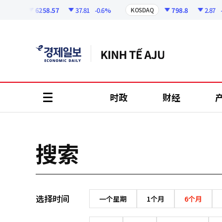
코
인
6258.57
37.81
-0.6%
798.8
2.87
-0.
SPI
KOSDAQ
정
보
时政
财经
all
menu
搜索
选择时间
一个星期
1个月
6个月