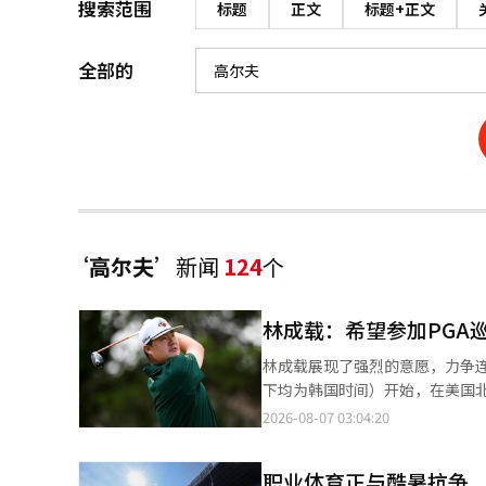
搜索范围
标题
正文
标题+正文
全部的
‘高尔夫’
新闻
124
个
林成载：希望参加PGA
林成载展现了强烈的意愿，力争连续第八
下均为韩国时间）开始，在美国北
顿锦标赛（总奖金850万美元）。本次比赛是今年
2026-08-07 03:04:20
林成载在过去七年中连续晋级季
时间有所延迟，因此在积累费德克斯杯积分方面遇到困难。 目前
职业体育正与酷暑抗争
轮季后赛费德克斯圣朱德锦标赛的