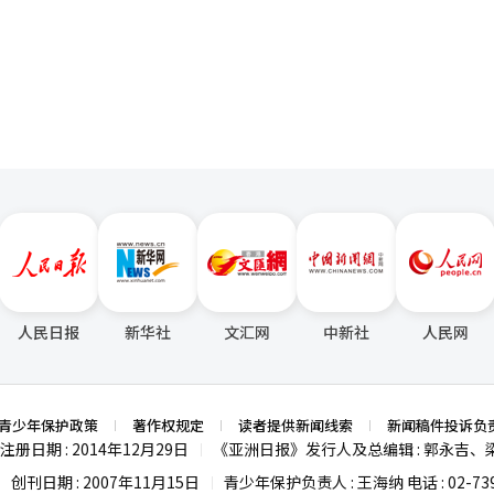
技水平，并表示伍迪铁杆以及驱动器、木杆和工具等先进系列新产品在选
页
해란的重大赛事两连胜和上周在苏格兰女子公开赛中获胜的申智恩，韩国
能（AI）系统翻译与编辑。
场夺冠。如果此次赛事能再度产生冠军，将实现四连胜，并在赛季中以七胜
胜场和奖金榜首的“新秀”金敏妍也在参赛名单中。 对于同伴们接连获胜的消
获胜，我真的觉得这是值得庆祝的事情。这也给了我很大的动力。姐姐们
” 她也不忘对后辈们给予真诚的鼓励。유해란说：“我
胜利，在美国也有三年没有获得过重大赛事的胜利。我喜欢‘每个人的开
或重大赛事的胜利而急躁，不如默默努力，终有一天会迎来开花的时刻。”
辑。
人民日报
新华社
文汇网
中新社
人民网
青少年保护政策
著作权规定
读者提供新闻线索
新闻稿件投诉负
注册日期 : 2014年12月29日
《亚洲日报》发行人及总编辑 : 郭永吉、
|
创刊日期 : 2007年11月15日
青少年保护负责人 : 王海纳 电话 : 02-739
|
|