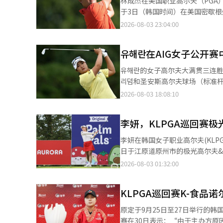
林成杰在美国职业高尔夫（PGA
等主要市场扩展马伊巴赫专属品牌据点，以韩国为起点。 梅赛德斯
超过两周的休息。随后于上个月3
于3日（韩国时间）在美国密歇根
赫的成功源于创始人的哲学。虽
后，经过约一个半月的长夏休息，
鸟和1个柏忌，以3杆低于标准杆
2026-08-03 23:04:00
值。” 品牌中心不仅限于车辆销售，还提供从购车到交车、维修、客户管理的一体化车主服务，成为其差异化的亮
利、德克·金（均为美国）并列第
点。 一层设有车辆展厅和客户休息区，二层为专用交车区。三层则设有个人咨询空间“沙龙普里维”和用于定制车辆
随着常规赛仅剩温顿锦标赛一场
配置的“马努法克图尔墙”。客
유해란在AIG女子公开
的名额分配给排名前70位的选手
斯-马伊巴赫和梅赛德斯-奔驰 S级的专业技术人员
个小鸟和6个柏忌，以4杆高于标
유해란的女子高尔夫大满贯三连胜纪录挑战遗憾未果。 在8月2日（当
示：“以‘世界首创’的名号开
德克斯杯排名保持在第7位。比赛
리덤和圣安斯高尔夫球场（标准杆
服务连接成一个完整的体验。” 马伊巴赫品牌中心首尔还运营着客户专属的私人会员“马斯特里亚俱乐部”。在过去
冠，领先第二名赞德·肖夫利（美国
鸟、4个柏忌和1个双柏忌，总成绩为3个柏忌，74杆。 最终，유해란以
2026-08-03 18:08:10
一年中，中心为购车客户提供了
经过两年获得职业生涯首个冠军，奖
此之前，유해란连续赢得KPMG
目，扩展奢华品牌体验。 HS效能德克拉斯代表诺表示：“最近进行的艺术之旅满意度达9.57分，参与客户中有
幅上升至第38位。在第三轮中独
高尔夫历史上，只有1950年的贝
92.9%表示愿意再次参加未来
265杆获得单独第三名。※ 本报
李妍，KLPGA巡回赛
妃四位选手在一年内赢得三场大满贯
华据点。”※ 本报道经人工智能
时，유해란曾独自领先，令人期
李妍在韩国女子职业高尔夫(KLPG
在最后一轮以并列第二名、落后领
日于江原道原州市的极光高尔夫&
在第三洞（标准杆4杆）出现了
三柏忌，最终以69杆、低于标准杆3杆的成绩结束比赛。 李妍以总成
2026-08-03 01:32:00
（标准杆5杆）和第十三洞（标准
（277杆，低于标准杆11杆）
八洞（标准杆4杆）又出现了柏忌，逐渐远离了争冠行列。 由于
奖杯。 至此，李妍成为KLPGA巡回赛历史上第17位职业生涯达到10胜的选手。此外，她还获得了1800万韩元的奖金
将主导权拱手让给了美国选手内莉
KLPGA巡回赛K-食品
和70个积分，分别上升至赛季奖金排名第5位和积分排名第
本次比赛中并列第四（总成绩2个
下开始比赛，开局并不顺利。在第
原定于9月25日至27日举行的韩国女子
均杆数等方面，유해란均位列第二。 本次比赛的冠军由日本选手久贺纪获得，她以总成绩5个小鸟279杆与
她遭遇三柏忌。 但在前九洞的最后一洞，她成功扭转了局势。在第9洞（标准杆4杆）123米的距离上，她的第二杆直
赛在30日表示：“由于主办方原因，K-食品诺