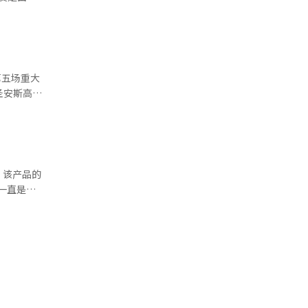
回赛的参赛
妍的逆转胜
四。 在
名，申智
意义让我非
）系统翻译
。
圣安斯高尔
 经过
道经人工智
AIG女子
年贝比·扎
子公开赛）
，该产品的
”。 此
’，具备高
在赛
过重大赛事
果，是在复
新西兰）一
证产品的表
接斯球