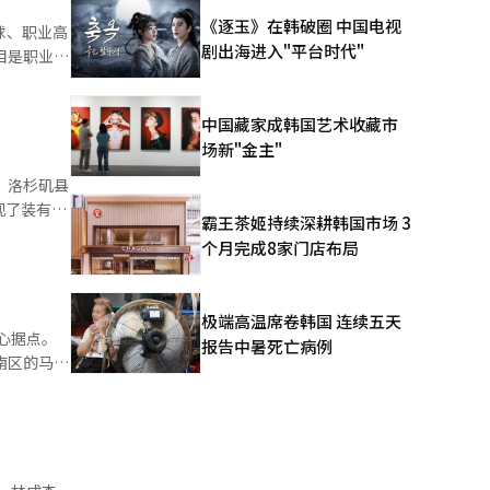
《逐玉》在韩破圈 中国电视
球、职业高
他同时表
剧出海进入"平台时代"
好的表
O联赛及未
中国藏家成韩国艺术收藏市
疑似中暑的
今后我会尽
场新"金主"
和自动体外
现了两连
定与酷暑相
霸王茶姬持续深耕韩国市场 3
照片和视
想亲自见面
个月完成8家门店布局
）的开始时
全。此外，
对于秋季韩
设定了25
计划进行四
极端高温席卷韩国 连续五天
替代服役的
心据点。
报告中暑死亡病例
州和内华达
户
尔夫
击毙的事
则发布“预
主要车型。
心展示的
业
中国、英国
后，进行了