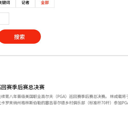
关键词
记者
全部
搜索
巡回赛季后赛总决赛
年晋级美国职业高尔夫（PGA）巡回赛季后赛总决赛。 林成载将于6日（以
卡罗来纳州格林斯伯勒的塞吉菲尔德乡村俱乐部（标准杆70杆）参加PG
PGA巡回赛常规赛的最后一场。 自2019年在PGA巡回赛首秀以来，
后赛总决赛。然而，今年他的旅程相对艰难。由于冬季训练期间手腕受伤
，林成载的费德克斯杯排名为第57位。虽然参加首
资格已经相对稳妥，但要晋级第二轮的BMW锦标赛（前50名）和最终的