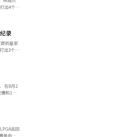
。林成杰
半场赛程
打出4个小
巴赫的价
根·布拉德
上升一位。
），该轮次
门的梅赛德
大纪录
，他打出2
42位。费
交付和维修
62杆夺
打出3个小
A巡回赛，
多样化的项
斯杯排名大
连胜。女子
于标准杆的
13年的朴仁
代表性的奢
她的表现。
月2
好。然而，
老鹰和1个
第七洞
杆）和第十
次捧起冠军
分，而在
佳球员和平
界外，导致