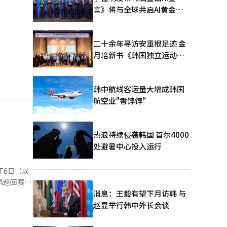
言》将与全球共启AI黄金时
代
二十余年寻访安重根足迹 金
月培新书《韩国独立运动圣
地：向旅顺口追问历史》出
版
韩中航线客运量大增成韩国
航空业"香饽饽"
热浪持续侵袭韩国 首尔4000
处避暑中心投入运行
A巡回赛温
消息：王毅有望下月访韩 与
，他的参赛
赵显举行韩中外长会谈
巡回赛总