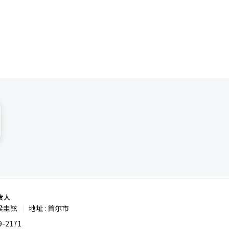
手中也获得
女子高尔夫
的成绩在
打得好，我
花时间都不
※ 本报道
责人
梁圭铉
地址 : 首尔市
|
-2171