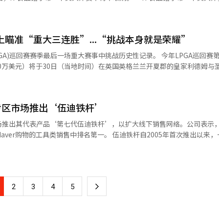
准杆，最终夺冠。 作为非会员身份参赛的久贺纪获得了生涯首
立。 去年比赛中，洪正敏以总成绩12杆低于标准杆204
（约合2170万元人民币），并获得了美国女子职业高尔夫（LPGA）巡
球创造了2.5
消意
入洞中。相反，金秀智的第二杆超出了果岭，导致她的推杆未能入洞，李
，以总成绩4个小鸟280杆获得第三名。泰国选手基诺·提提昆与科达并列第
上瞄准“重大三连胜”...“挑战本身就是荣耀”
023年增至32场。然而，
绩1个柏忌285杆并列第16名。金世英以4个柏忌288杆获得并列第29
示：“在与赞助商美迪惠尔共同度过的第10个赛季中，能够实现10胜的
31场，今年又减少一场，最终以30场的形式进行。※ 本报道经人工智能（AI
92杆并列第47名结束比赛。※ 本报道经人工智能（AI）系统翻译与编辑
赛赛季最后一场重大赛事中挑战历史性记录。 今年LPGA巡回赛第五场重大
000万美元）将于30日（当地时间）在英国英格兰兰开夏郡的皇家利德姆与
杆并列第七名，洪珍英和马瑞英以总成绩282杆、低于标准杆6杆并列第九名。
将在8月6日开幕的第13届济州三多水大师赛中开始下半年的赛程。※ 本报
头衔，并在7月的阿蒙迪埃维昂锦标赛上取得了第二场重大胜利。如果此次
A巡回赛历史上第四位在单赛季实现重大赛事三连胜的选手。此前，1950
专区市场推出‘伍迪铁杆’
为美国）曾创下这一记录，2013年朴仁妃在52年后续写了这一辉煌。 此外，如果
13年朴仁妃（克拉夫特纳比斯科锦标赛、韦格曼斯LPGA锦标赛、美国女
场推出其代表产品‘第七代伍迪铁杆’，以扩大线下销售网络。公司表示
竞争对手是世界排名第一的内莉·科达（美国）。
销售中排名第一。 伍迪铁杆自2005年首次推出以来，一直是戴
谢夫伦锦标赛和美国女子公开赛，如果此次比赛获胜，将完成“职业大满贯
型号采用了公司自主专利技术‘先进触发器（Advance Trigger™）
奖“安妮卡重大奖”，目前科达以126分领先，유해란以120分紧追其后。 
得更容易瞄
：“挑战重大赛事三连胜本身就是一件不可思议的事情。之前我从未获得
的好评。曾在KPGA巡回赛上获得两
充道：“与其说要想着三连胜，不如说挑战本身就是
“伍迪铁杆在距离、弹道、旋转和控制等多个方面都能带来令人满意的结
个伟大的成就，我对此感到非常感激。第一天我将与科达和莉迪亚·高（
下
2
3
4
5
迪铁杆性能，希望希望追求稳定第二杆的高尔夫爱好者能够通过试打来验
以提高准确性。她表示：“球受风的影响比我想象的要大。我曾多次体验链
一
到果岭附近就已经是值得感激的一天。” 最近韩国选手的上升势头也为