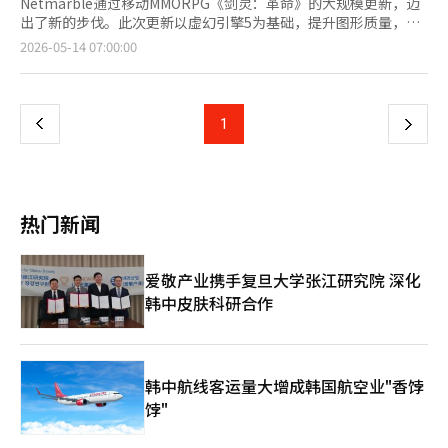
Netmarble通过移动MMORPG《剑灵：革命》的大规模更新，迈
出了新的步伐。此次更新以虚幻引擎5为基础，提升图形质量，并
推出新职业和新服务器，旨在增强长期服务的竞争力。
页
2026-05-14 07:00:00
Netmarble于13日举行了在线展示会，公开了定于5月26日进行的
大规模更新‘NEXT剑灵：革命’。展示会上，开发公司
一
Netmarble FNC的柳在成导演、李煥鍾策划团队长以及
Netmarble的郑承焕事业本部长出席，介绍了更新的方向和主要
上
1
下
内容。 此次更新的核心是引擎转换。Netmarble将《剑灵：革
命》的游戏引擎更换为虚幻引擎5，并全面重构了游戏内的主要区
一
域，如无一峰、英林村和机缘绝壁。增强了草木的密度、色彩和光
反射表现等环境细节，同时改善了主要物体的纹理分辨率和远景地
页
标的表现。 实时光照技术也得到了应用。光线自然地反射在墙壁
热门新闻
和地面上，阴影和黑暗空间的表现得到了立体化的改善，从而提升
了整体空间感。Netmarble表示，更新不仅仅是简单的图形改
善，更是将原作的情感在现代移动环境中重新实现的重点。 柳在
爱敬产业携手复旦大学张江研究院 深化
成Netmarble FNC导演表示：“在准备NEXT更新时，我们专注于
韩中皮肤科研合作
两个目标：第一是通过引擎升级实现视觉创新，第二是将原作的乐
趣更好地融入到移动游戏中，进一步进化。” 根据用户意见，新
增了新的体型。新体型‘长身林族’在保留原有林族可爱娇小魅力
的同时，满足了用户对更成熟和修长比例的需求。耳朵和尾巴的自
定义选项也得到了扩展。 新职业‘幻术师’也已公开。幻术师与
韩中航线客运量大增成韩国航空业"香饽
以强大武功为中心的现有职业不同，利用幻觉和干扰进行战斗。通
饽"
过在周围洒下星星，并使用幻术使自己看起来像星星，来躲避敌人
的攻击，然后在意想不到的位置瞬间发起攻击。 幻术师利用延迟