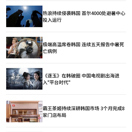
型武功和变幻莫测的攻击模式，使对手难以预测攻击时机，预计将
改变以无敌连击为中心的战斗元。 新服务器‘唯一无二’也将开
热浪持续侵袭韩国 首尔4000处避暑中心
放。为了让新用户和回归用户能够快速加入核心内容，将提供装备
投入运行
支持全套和成长指南。同时，还将提供获得最高等级神话装备的机
会。 Netmarble还公开了2026年的更新路线图。第二季度将推出
首个神话 dungeon‘猛毒的花园’、职业变更权的改善以及PvE
内容‘试炼之塔’。第三季度将更新新职业‘龙骑士’，并推出首
个独特等级‘鬼天’装备和新鬼天武器。同时也将进行血风之地的
极端高温席卷韩国 连续五天报告中暑死
改善工作。 第四季度将计划推出新职业和服务8周年纪念活动及更
亡病例
新，并展示《剑灵：革命》的新区域和剧情。 Netmarble在更新
之前正在特设网站进行预约。参与的用户将获得+10强化的闪耀古
代装备全套、100%古代强化成功券、100%古代损坏恢复券和特
别面部装饰图案‘NEXT Vision’。 此次更新在长期服务游戏的技
《逐玉》在韩破圈 中国电视剧出海进
术性重塑方面具有重要意义。引擎更换是一项开发负担较大的工
入"平台时代"
作，但在图形质量、内容扩展性和新用户引入方面都可以期待效
果。此外，结合新服务器和成长支持，降低了回归用户的进入门
槛。 未来的关键在于虚幻引擎5转换后的实际游戏优化和新内容的
体验完整度。移动MMORPG不仅在图形质量上，发热、帧稳定
性、战斗操作感、成长速度等因素也对用户满意度产生重大影响。
霸王茶姬持续深耕韩国市场 3个月完成8
Netmarble能否通过此次‘NEXT’更新同时吸引现有用户和新、
家门店布局
回归用户，值得关注。※ 本报道经人工智能（AI）系统翻译与编
辑。