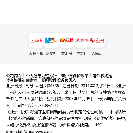
人民日报
新华社
文汇网
中新社
人民网
公司简介
个人信息处理方针
青少年保护政策
著作权规定
新闻稿件投诉负责人
读者提供新闻线索
亚洲日报
刊号 : 서울,아04336
注册日期 : 2014年12月29日
《亚洲
|
|
|
日报》发行人及总编辑 : 郭永吉、梁圭铉
地址 : 首尔市
钟路区钟路5
|
街13号三共大厦11楼
创刊日期 : 2007年11月15日
青少年保护负责
|
|
人 : 王海纳 电话 : 02-739-2171
《亚洲日报》将遵守互联网新闻委员会制定的伦理纲领。
本网站所
|
刊登的各种新闻、信息和各种专题专栏内容, 均受《著作权法》
保护,
未经协议授权, 禁止随意转载、复制和散布使用。
邮件 :
|
dongclub@ajunews.com