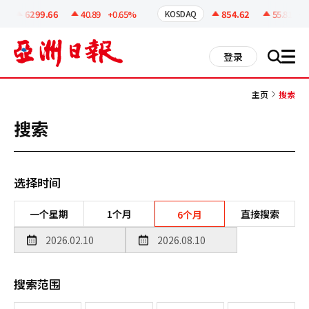
코
인
6299.66
40.89
+0.65%
854.62
55.81
+6.
KOSDAQ
정
보
all
登录
搜
men
索
主页
搜索
搜索
选择时间
一个星期
1个月
直接搜索
6个月
搜索范围