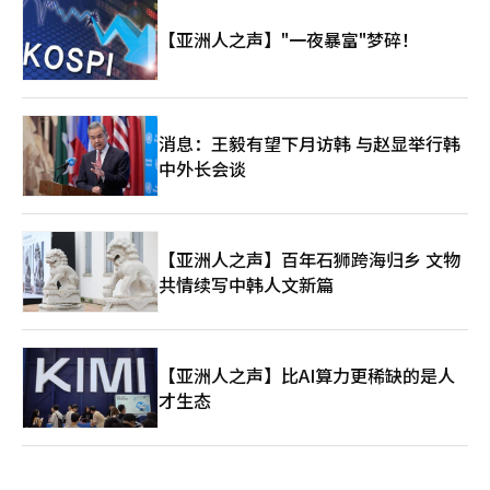
【亚洲人之声】"一夜暴富"梦碎！
消息：王毅有望下月访韩 与赵显举行韩
中外长会谈
【亚洲人之声】百年石狮跨海归乡 文物
共情续写中韩人文新篇
【亚洲人之声】比AI算力更稀缺的是人
才生态