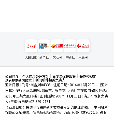
人民日报
新华社
文汇网
中新社
人民网
公司简介
个人信息处理方针
青少年保护政策
著作权规定
新闻稿件投诉负责人
读者提供新闻线索
亚洲日报
刊号 : 서울,아04336
注册日期 : 2014年12月29日
《亚洲
|
|
|
日报》发行人及总编辑 : 郭永吉、梁圭铉
地址 : 首尔市
钟路区钟路5
|
街13号三共大厦11楼
创刊日期 : 2007年11月15日
青少年保护负责
|
|
人 : 王海纳 电话 : 02-739-2171
《亚洲日报》将遵守互联网新闻委员会制定的伦理纲领。
本网站所
|
刊登的各种新闻、信息和各种专题专栏内容, 均受《著作权法》
保护,