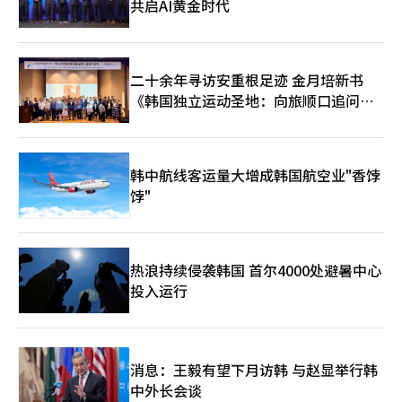
共启AI黄金时代
二十余年寻访安重根足迹 金月培新书
《韩国独立运动圣地：向旅顺口追问历
史》出版
韩中航线客运量大增成韩国航空业"香饽
饽"
热浪持续侵袭韩国 首尔4000处避暑中心
投入运行
消息：王毅有望下月访韩 与赵显举行韩
中外长会谈