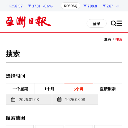
코
인
6258.57
37.81
-0.6%
798.8
2.87
-0.36%
KOSDAQ
정
보
all
登录
搜
men
索
主页
搜索
搜索
选择时间
一个星期
1个月
直接搜索
6个月
搜索范围