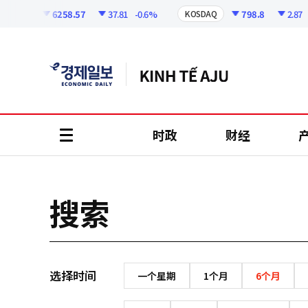
코
인
6258.57
37.81
-0.6%
798.8
2.87
-
KOSPI
KOSDAQ
정
보
时政
财经
all
menu
搜索
选择时间
一个星期
1个月
6个月