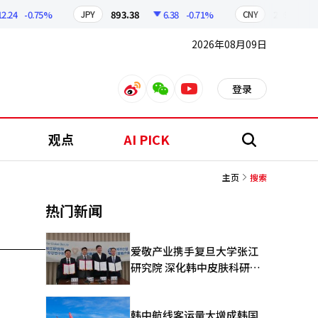
.24
-0.75%
893.38
6.38
-0.71%
209.17
JPY
CNY
2026年08月09日
登录
weibo
weixin
youtube
观点
AI PICK
搜
索
主页
搜索
热门新闻
爱敬产业携手复旦大学张江
研究院 深化韩中皮肤科研合
作
韩中航线客运量大增成韩国