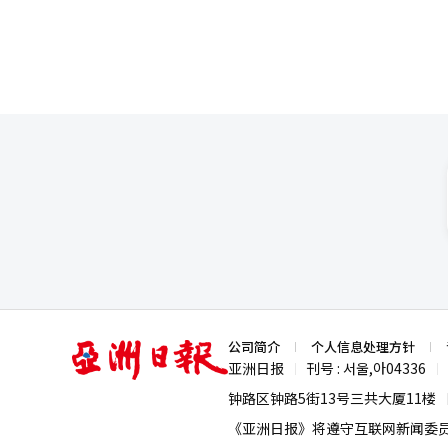
亚
公司简介
个人信息处理方针
洲
亚洲日报
刊号 : 서울,아04336
|
|
日
报
钟路区钟路5街13号三共大厦11楼
《亚洲日报》将遵守互联网新闻委