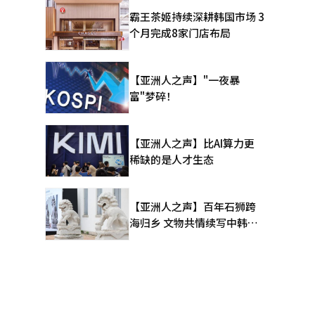
霸王茶姬持续深耕韩国市场 3
个月完成8家门店布局
【亚洲人之声】"一夜暴
富"梦碎！
【亚洲人之声】比AI算力更
稀缺的是人才生态
【亚洲人之声】百年石狮跨
海归乡 文物共情续写中韩人
文新篇