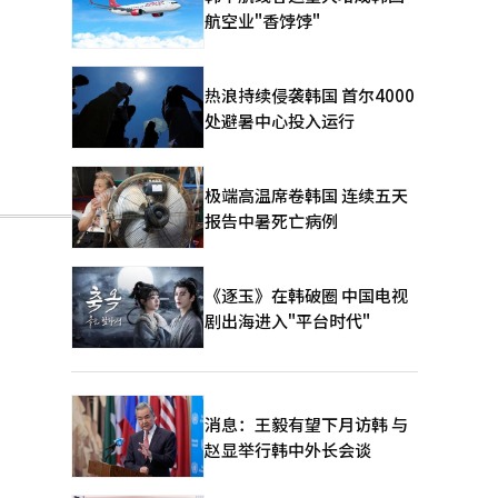
航空业"香饽饽"
热浪持续侵袭韩国 首尔4000
处避暑中心投入运行
极端高温席卷韩国 连续五天
报告中暑死亡病例
《逐玉》在韩破圈 中国电视
剧出海进入"平台时代"
消息：王毅有望下月访韩 与
赵显举行韩中外长会谈