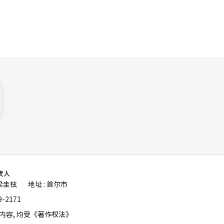
责人
梁圭铉
地址 : 首尔市
|
-2171
容, 均受《著作权法》