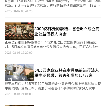
홈플러스已获得2000亿韩元的紧急运营资金，开始恢复67家门店的
营业。计划于7日进行试营业，进行商品陈列和设施检查，13日正
式恢复营业。在试营业前一天的6日，首尔江东区天虎洞的홈플러
2026-08-07 03:44:20
스江东店在关闭约3周后重新焕发活力。走进地下2层的食品区，长
时间停用的冷藏和冷冻设备的运作声充满了商店，结算台前有4名
穿着홈플러스工作服的员工正在开启POS机检查结算系统。在附近
的货架上，另一名员工正在将홈플러스自有品牌(PB)“심플러
8000亿韩元的索赔... 홈플러스成立商
스”的商品一箱一箱地取出，填满空荡荡的货架。 食品区内约有
业公益债权人协会
20名员工忙碌着，进行商品陈列、清洁货架、检查价格标签和库
存。在即食料理区，员工们也在检查烹饪设备和器具，为迎接顾客
正在进行重整程序的홈플러스与未能收回货款的供应商们联合应
做好准备。久违的员工笑声在商店内回荡。然而，销售家电和杂货
对。 5日成立的홈플러스商业公益债权人协会宣布，已任命法律事
的地下1层则一片寂静，灯光熄灭。홈플러스将双层店面缩减为约
务所LKB平山为代理人，计划向法院、政府和国会要求制定对策。
2026-08-05 19:20:00
1000平米的单层店，重组为以食品、自有品牌和日用品为中心。
该协会由自去年3月申请重整程序以来，至今仍未收到货款的供应
홈플러스方面表示，计划借鉴美国超市Trader Joe's的运营模式，
商组成。根据5月31日的数据，他们持有的公益债权总额为7939亿
该模式中超过80%的销售商品为自有品牌。为了恢复营业，商品的
韩元。 公益债权是优于一般重整债权的债权，需优先偿还，通常
入库也在加速。홈플러스相关人士表示，从3日开始，先后有10个
包括为债务人正常营业而供应的货物款项等。 协会表示：“홈플러
54.5万家企业将在本月底前进行法人
托盘、20个托盘和10个托盘的商品入库，6日至8日每天还将增加
스应该已经通过销售商品收回了货款，而这些钱理应支付给供应
税中期预缴，较去年增加1.7万家
40个托盘的入库。全国67家门店中，每家门店至少有52名、最多
商。”并补充道：“我们将向法院提交意见书和申诉书，并与管理
70名员工到岗进行商品陈列和设施检查。由于休业期间负责停车和
人进行谈判，全面应对公益债权的合理偿还。” 홈플러스自去年3
截至本月底，54.5万家12月结算的企业需进行今年上半年的法人税
购物车管理的间接雇佣人员大部分撤离，现有员工在没有部门划分
月启动重整程序以来，经历了约1年4个月的法定管理，直到上个月
中期预缴。受高汇率、高油价及홈플러스事件影响的约4万家中小
的情况下分担相关工作。不过，要实现正常营业，恢复新鲜食品的
3日法院决定终止重整程序。 法院认为，홈플러스未能筹集到执行
企业的缴纳期限将延长两个月。 国税厅于4日表示，12月结算的法
2026-08-04 21:04:00
供应链将是关键。홈플러스一般劳动组合在当天发表声明，强
重整计划所需的最低资金2000亿韩元。随后，梅里茨金融集团批
人税中期预缴企业需在本月31日前进行申报和缴纳。今年中期预缴
调“负责超过50%新鲜食品供应的农协的正常供货，将是整体营业
准了紧急运营资金（DIP）贷款，홈플러스也制定了资金筹集方案
的企业数量为54.5万家，较去年增加了1.7万家。 法人税中期预缴
恢复成败的决定性关键”。此外，홈플러스计划于7日至12日间在
并立即提出上诉。对此，法院于上个月21日撤销了终止重整程序的