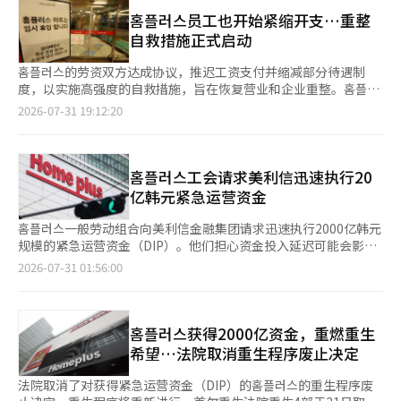
是为了分散企业的税负，并稳定财政收入，提前缴纳年度法人税的
门店开放的同时进行商品陈列和设施检查，随后从13日开始进行折
决定，并将重整程序延长至9月4日。※ 本报道经人工智能（AI）
一部分。缴纳金额可根据前一财年的法人税的50%或根据今年上半
홈플러스员工也开始紧缩开支…重整
扣活动并正式营业。在线配送将在13日前后首先在20家门店恢
系统翻译与编辑。
年的经营业绩进行初步计算。 然而，公正交易委员会指定的公示
自救措施正式启动
复，随后逐步扩大到最多59家门店。※ 本报道经人工智能（AI）
对象企业集团下的2600多家企业只能通过初步计算上半年的业绩
系统翻译与编辑。
进行申报和缴纳。公示对象企业集团下的中小企业可以选择这两种
홈플러스的劳资双方达成协议，推迟工资支付并缩减部分待遇制
方式中的一种。 根据前一财年计算的中期预缴金额不足50万的中
度，以实施高强度的自救措施，旨在恢复营业和企业重整。홈플러
小企业无需进行申报和缴纳。今年新设立的法人、仅有利息收入的
스于31日表示，公司内的两大工会——마트노조홈플러스지부和民主
2026-07-31 19:12:20
非营利法人、因休业等原因上半年没有收入的法人也不在此范围
劳动总联盟홈플러스一般劳动组合，以及员工代表机构한마음협의
内。 若缴纳金额超过1000万，则可选择分期缴纳。中小企业可在
会，决定共同努力尽快恢复营业，并顺利执行当前的自救计划。此
31日后分期缴纳2个月，普通企业可分期缴纳1个月。 若缴纳金额
前，劳资双方于27日举行了与管理层的座谈会，决定临时调整部分
在1000万至2000万之间，需先缴纳1000万，然后再分期缴纳剩余
员工待遇制度的支付时间和方式，以缓解公司的流动性压力并筹集
홈플러스工会请求美利信迅速执行20
部分。若超过2000万，则可分期缴纳50%的缴纳金额。 国税厅决
营业恢复资金。首先，原定于9月支付的定期奖金将分6个月均匀支
亿韩元紧急运营资金
定将受高汇率、高油价及홈플러스事件影响的4万474家中小企业的
付。工资也将推迟至明年3月支付，每两个月支付一次。因此，7月
缴纳期限从本月31日延长至11月2日。相关税额总计为9092亿韩
的工资将在9月发放。对于关闭门店员工在离职时支付的最高12个
홈플러스一般劳动组合向美利信金融集团请求迅速执行2000亿韩元
元。 受高汇率影响的支持对象包括对进口原材料依赖度高的制造
月基本工资的就业稳定补助金，将不再支付。对于转岗至其他门店
规模的紧急运营资金（DIP）。他们担心资金投入延迟可能会影响
业、批发零售业和餐饮业中，去年下半年与今年上半年增值率下降
的员工，支付的资产流动门店慰问金也将分6个月支付。홈플러스
商品供应和营业恢复的时间表。工会在30日发布声明称：“目前홈
2026-07-31 01:56:00
40%以上的中小企业，共计39695家，相关税额为8980亿韩元。
计划在2000亿韩元的紧急运营资金（DIP）到位后，优先用于商品
플러스现场已完成迅速恢复营业的准备”，并呼吁“请迅速执行资
在运输业中，因油费占比较大而在同一期间增值率下降40%以上的
供应的稳定、营业恢复、员工工资和必要的运营费用等方面。홈플
金，以实现经营正常化和营业恢复的成果”。 此前，홈플러스的最
中小企业有691家，相关税额为80亿韩元。 与홈플러스相关的受害
러스相关人士表示：“尽管公司面临非常困难的局面，但两大工会
大债权人美利信金融集团于16日确认在金炳周MBK合伙人会长全
企业为去年整体销售中홈플러스销售占比超过30%的116家中小企
和员工们做出了艰难的决定以实现正常化。”并表示：“我们将全
额担保的条件下，提供2000亿韩元规模的紧急运营资金支持。工
홈플러스获得2000亿资金，重燃重生
业，缴纳的税额为38亿韩元。 即使不在强制延长范围内，经营困
力以赴，确保员工的让步和合作不会白费，专注于营业恢复和企业
会认为，资金投入的时机将决定홈플러스复兴的“黄金时间”。工
希望…法院取消重生程序废止决定
难的中小企业如申请缴纳期限延长，国税厅也会审查支持的可能
价值的提升。”
会强调：“如果2000亿韩元迅速支持到位，商品款项支付和新鲜
性。申请可通过홈택스或向主管税务所邮寄提交。※ 本报道经人工
食品供应将顺利进行，商店的现金创造能力将恢复。”并补充说，
法院取消了对获得紧急运营资金（DIP）的홈플러스的重生程序废
智能（AI）系统翻译与编辑。
这也将帮助入驻商户、合作企业和地方小商户的生计稳定。目前，