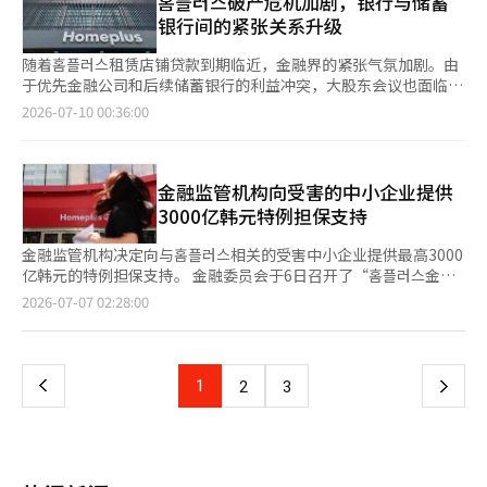
홈플러스破产危机加剧，银行与储蓄
东MBK合伙人和最大债权人梅里茨金融在资金支持方式和担保范围
方劳动局接收的咨询总计为692件。政府在咨询过程中提供了关于
银行间的紧张关系升级
上存在分歧。홈플러스工会曾前往总统府、国会及MBK合伙人总
工资拖欠、生计支持和就业支持等相关援助方案。 关于工资拖欠
部，呼吁维持重生程序。※ 本报道经人工智能（AI）系统翻译与编
的问题，劳动部专门小组进行了全面调查，确认홈플러스在6月的
随着홈플러스租赁店铺贷款到期临近，金融界的紧张气氛加剧。由
辑。
工资拖欠金额为333亿韩元。政府计划对是否存在进一步的拖欠进
于优先金融公司和后续储蓄银行的利益冲突，大股东会议也面临关
行仔细检查。 受工资拖欠影响的员工每人最多可获得2100万韩元
键时刻。随着홈플러스重整程序被提及，租金是否能够正常收回、
2026-07-10 00:36:00
的工资预付款。政府决定加强相关机构的响应，以确保预付款能够
抵押物价值是否能够维持变得不确定。 9日，金融界消息称，金融
迅速发放。 对于急需生计支持的员工，政府将在拖欠金额范围内
监管局自7日起连续三天召开了与홈플러스租赁店铺相关的大股东
提供每人最多1000万韩元的年利率1.5%的低息生计贷款。自重组
会议。金融监管局正在检查租赁店铺贷款的规模、到期现状以及各
程序开始以来，截至7月7日，已支持8758件，金额达397亿韩元的
金融公司的应对方案。 租赁店铺贷款的直接借款人并非홈플러스。
金融监管机构向受害的中小企业提供
生计贷款。 自7月3日至8日，针对小企业的经营困难咨询在小商户
贷款是由拥有店铺的房东或将该房地产纳入的房地产基金、
3000亿韩元特例担保支持
市场振兴公团的一站式咨询窗口共接收了45件。政府正在为홈플러
REITs，或由这些机构设立的特殊目的公司（SPC）向金融公司借
스的合作企业等小企业提供紧急经营稳定资金。截止7月7日，支持
款。홈플러스是租用这些店铺的承租人。然而，借款人偿还贷款的
金融监管机构决定向与홈플러스相关的受害中小企业提供最高3000
规模为175件，金额为63亿韩元。 对홈플러스的合作企业，政府将
主要资金来源是홈플러스每月支付的租金，因此如果홈플러스的重
亿韩元的特例担保支持。 金融委员会于6日召开了“홈플러스金融
提供优惠利率和额度上调。政府于10日发布了修正公告，计划于
整程序出现问题，借款人的偿还能力也可能受到影响。 如果홈플러
界应对检查会议”。会议讨论了与3日홈플러스恢复程序取消决定
页
2026-07-07 02:28:00
15日开始接受申请。 信用保证基金将因重组程序结束而受到直接
스的营业正常，租金能够按时收回，问题不大。然而，如果重整程
相关的合作企业的金融支持现状及未来应对方向。 信用担保基金
或间接影响的小型和中型企业纳入危机应对特例保证支持对象，以
序被撤销或导致破产，情况就会有所不同。租金可能会被削减，店
将针对与홈플러스相关的受害中小企业，适用“危机应对特例担
一
降低对홈플러스合作企业的保证支持门槛。 金融界也开始采取措施
铺可能会关闭，租赁合同可能会被解除。在这种情况下，借款人即
保”，提供最高3000亿韩元的紧急流动性支持。担保额度最高为5
缓解合作企业的资金困难。在6日举行的金融界座谈会上，国民银
房东、房地产基金、REITs、SPC的贷款偿还也可能受到影响。 一
亿韩元，担保费率将降低0.5个百分点。 信用担保基金信用业务部
上
1
下
2
3
行、信贷银行、哈拿银行、友利银行、农协、产业银行和企业银行
些贷款将在下个月5日到期。对于租金和利息正常收回的店铺，延
门负责人蔡炳浩表示：“在恢复程序取消决定发布后，我们迅速着
等决定继续对홈플러스合作企业的贷款提供额外的还款宽限和到期
期到期可能不会有太大问题。然而，严重依赖홈플러스租金的店
手修订特例担保相关内部指引，并完成相关程序，从今天起可以申
一
延长等金融支持。 自重组程序开始以来，银行实施的还款宽限和
铺，延期到期的可能性可能会因重整程序的结果而变得困难。 大
请支持。”他还提到：“为了尽量缩短资金供应的时间，我们已将
到期延长截至3日共计7588件，金额达5.1万亿韩元。对需要新资
股东会议的核心在于优先金融公司和后续储蓄银行的立场差异。银
相关支持内容传达至全国各分支机构。” 银行界在去年3月홈플러
金的合作企业，每家最多提供5亿韩元的紧急流动资金贷款和优惠
页
行等优先金融公司在执行抵押权时，可以相对优先收回借出的资
스恢复程序启动后，约1年4个月内对合作企业提供了外销应收账款