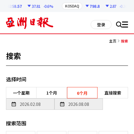
코
인
6258.57
37.81
-0.6%
798.8
2.87
-0.36%
KOSDAQ
정
보
all
登录
搜
men
索
主页
搜索
搜索
选择时间
一个星期
1个月
直接搜索
6个月
搜索范围