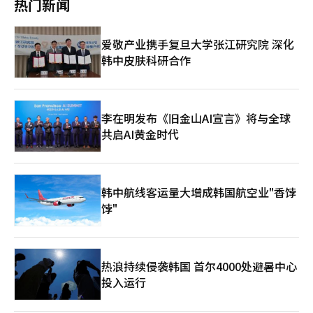
热门新闻
利率。 政府表示，将持续监测홈플러스事件对员工生计和合作企业
金。相反，后续储蓄银行必须在优先金融公司收回资金后，才能从
担保贷款4兆8944亿韩元（4454件）到期延长、1223亿韩元
连锁资金困难的影响，必要时将考虑额外的支持方案。※ 本报道
剩余资产中获得资金。如果抵押物价值下降或拍卖价格降低，储蓄
（2999件）还款延期及158亿韩元（93件）新资金支持。 金融委
经人工智能（AI）系统翻译与编辑。
银行可能会面临较大损失。 金融监管机构认为，金融公司应通过
员会事务处长申振昌呼吁银行界继续关注，确保通过进一步的到期
爱敬产业携手复旦大学张江研究院 深化
大股东会议进行应对，而不是急于回收资金。因为홈플러스的正常
延长和还款延期，缓解中小合作企业的金融困难。 金融监督院将
韩中皮肤科研合作
化可能性尚未完全消失。如果新资金的筹集或大股东MBK
持续运营홈플러스供货及入驻企业金融困难咨询中心，并与相关机
Partners与资金支持主体之间的协商取得进展，租赁店铺贷款的不
构的咨询窗口联动，强化一站式支持。 金融监管机构计划与跨政
确定性也可能减少。国会正在讨论的《流通产业发展法》修订也可
府工作组联动，持续讨论额外支持方案。※ 本报道经人工智能
能成为影响홈플러스营业恢复的变量。 如果金融公司各自开始执行
（AI）系统翻译与编辑。
抵押权或回收债权，问题可能会加剧。如果店铺的拍卖同时进行，
李在明发布《旧金山AI宣言》将与全球
房地产价值可能会下降，홈플러스的正常化也可能受到影响。因
共启AI黄金时代
此，监管机构认为需要共同应对，而不是个别回收。 不过，并非
所有租赁店铺贷款都存在风险。对于仅租用部分建筑的店铺，或房
地产基金、REITs同时持有其他优质资产的情况，贷款违约的可能
性相对较低。问题在于几乎完全依赖홈플러스租金的店铺。尤其是
韩中航线客运量大增成韩国航空业"香饽
储蓄银行已经因房地产项目融资的违约和逾期率上升而面临更大的
房地产相关贷款管理压力。 后续比重较大的储蓄银行对损失的可
饽"
能性最为敏感。储蓄银行与홈플러스 REITs相关的风险敞口约为后
续抵押贷款376亿韩元和普通股投资100亿韩元，总计约476亿韩
元。金融界人士表示：“店铺的风险程度各不相同，但如果确认홈
플러스破产或租金中断，后续储蓄银行可能会面临损失。不过，由
热浪持续侵袭韩国 首尔4000处避暑中心
于储蓄银行整体风险敞口规模不大，向整个行业的风险扩散可能性
投入运行
有限。”※ 本报道经人工智能（AI）系统翻译与编辑。