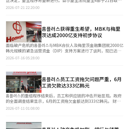
止决定，重生程序将重新进行。首尔重生法院重生4部于21日取消
홈플러스已开始进行营业恢复的前期工作。总部采购团队正在与新
了对홈플러스的重生程序废止决定，并将重生计划通过期限延长至
2026-07-21 22:20:00
鲜食品和加工食品供应商协商恢复商品供应。同时，物流中心的运
9月4日。重生法院表示：“最初的废止决定是基于运营资金不足导
作准备和配送人员的招聘也在进行中。流入的DIP资金将优先用于
致重生计划无法执行的理由，但由于运营资金已获得，因此对即刻
商品供应链的正常化。此外，还计划用于支付未支付的退休金和员
上诉的正当理由得到了认可。”并指出“原有的重生程序将重新进
工工资。另一方面，公司在DIP资金流入后，已提出在7天内恢复
行”。重生计划通过期限原则上为重生程序开始之日起一年，但在
홈플러스获得重生希望，MBK与梅里
营业的目标。※ 本报道经人工智能（AI）系统翻译与编辑。
不可避免的情况下可延长最多6个月。考虑到홈플러스于3月4日进
茨达成2000亿支持初步协议
入重生程序，这实际上是最后一次延长。重生法院将很快指定召开
重生计划审理和表决的相关人会议，预计会议将在下月底至9月初
面临破产危机的홈플러스与MBK合伙人及梅里茨金融集团就2000亿
之间举行。此前，法院于3日决定홈플러스未能筹集到重生程序所
韩元规模的紧急运营资金（DIP）支持方案进行了谈判，现已达成
需的最低运营资金2000亿韩元，因此决定废止重生程序。之后，
初步协议。 根据7月15日的零售业界及홈플러스一般劳动组合的消
2026-07-16 05:28:00
홈플러스的最大股东MBK Partners的金炳柱会长决定为企业重生
息，MBK合伙人和梅里茨金融达成一致，若MBK合伙人会长金炳
条件下的2000亿韩元提供连带担保，最大债权人梅里츠金融集团
柱对2000亿韩元的全额提供个人担保，梅里茨金融集团将提供紧
也批准了2000亿韩元的DIP贷款，资金筹措方案得以落实。对此，
急运营资金贷款。 工会方面表示：“资金筹措问题已达成解决方
홈플러스工会表示：“为了拯救濒临崩溃的홈플러스，尊重并欢迎
案”，并指出：“16日梅里茨金融召开董事会确认支持后，将准备
홈플러스员工工资拖欠问题严重，6月
梅里츠金融的调整浩会长和MBK Partners的金炳柱会长做出的重
总额为2000亿韩元的重生资金。” 民主党民兵德委员长当天在首
工资欠款达333亿韩元
大决策。”홈플러스计划在DIP贷款资金到位后，推动恢复营业。
尔举行的“홈플러스劳动者·商人总动员大会”上提及资金筹措达
由于运营资金耗尽等原因，홈플러스自13日起暂停全国67家门店的
成的事实。 民委员长表示：“预计在16日内解决2000亿韩元的问
홈플러스的重组程序结束后，员工和供应链的冲击开始显现。政府
营业，进入临时休业状态。홈플러스相关人士表示：“通过获得运
题，从而阻止홈플러스破产，继续重生程序。” 此次协议使得홈플
的全面调查结果显示，6月的工资拖欠金额达到333亿韩元。 财政
营资金，跨过了正常化的一个关口。没有合作伙伴及所有利益相关
러스能够通过向法院提出即刻上诉，继续重生程序。然而，实际资
经济部于10日下午在政府世宗大厦召开了由第一副部长李亨日主持
2026-07-11 01:08:00
者的支持与帮助，重生将是困难的，因此希望从共生的角度得到支
金的执行仍需经过梅里茨金融董事会的决议和法院的判断，最终确
的홈플러스相关机构专门小组（TF）会议，检查了员工和合作企业
持，使홈플러스能够重新复苏。”
认。 此前，首尔重生法院在决定终止홈플러스的重生程序时，表示
的受害情况。 会议上，出席的机构包括劳动部、中小企业部、产
如果在即刻上诉期限内（即20日）能够确保2000亿韩元的运营资
业通商部、计划预算处、金融委员会和金融监督院等。 自法院结
金，将保留重新审查决定的可能性。 在此期间，홈플러스的主要股
束重组程序以来，从7月3日至9日，劳动部的一站式咨询窗口和地