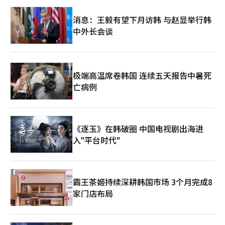
消息：王毅有望下月访韩 与赵显举行韩
中外长会谈
极端高温席卷韩国 连续五天报告中暑死
亡病例
《逐玉》在韩破圈 中国电视剧出海进
入"平台时代"
霸王茶姬持续深耕韩国市场 3个月完成8
家门店布局