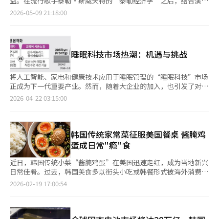
益。在流行歌手泰勒·斯威夫特的“泰勒经济学”之后，结合演出
18亿美元（约合2.75万亿韩元）增长到2029年的68亿美元（约合
将推广干海苔异物检测和自动包装机，并与中小企业部合作，计划
朗战争开始以来，众议院曾三次否决限制特朗普总统战争权限的决
与旅游住宿交通消费的“BTS经济学”正在逐步显现。 HYBE于9
2026-05-09 21:18:00
10.41万亿韩元）。※ 本报道经人工智能（AI）系统翻译与编辑。
到2030年增加海苔智能工厂的建设。最后，将通过开发物理AI技
议案，但此次由于共和党内的分歧，首次成功通过。参议院此前也
日宣布，BTS正在全球34个城市进行总计85场的世界巡演“阿里
术，推动仅限于智能工厂建设企业的全流程自动化。 此外，还将
曾在第八次尝试后将类似内容的决议案提交全体会议。 共和党领
郎”。此次巡演是BTS在全面活动恢复后进行的大型全球巡演，涵
建立“K-海苔智能加工中心”，集中研究、产业、技术和设施于一
导层察觉到党内的分歧，曾于上月21日推迟了决议案的投票，但未
盖北美、中南美、欧洲和亚洲的主要城市。 英国路透社预计，BTS
体。 海苔的储存能力也将得到提升。到2028年，将增加干海苔的
能成功将支持票转为反对票。 该决议案预计将很快提交参议院投
世界巡演的总收益将达到约18亿美元，折合韩元约为2万7000亿。
储存基础设施，以储存年生产量的约30%。考虑到77%的国产干
睡眠科技市场热潮：机遇与挑战
票。然而，即使参议院通过，是否能产生实际法律效力仍不确定。
路透社表示，这一规模接近或可与泰勒·斯威夫特的“时代巡
海苔在全罗南道生产，将扩建罗州消费分散物流中心（FDC），并
路透社对此次投票的评价是，尽管共和党在国会占据多数，但特朗
演”和酷玩乐队的“音乐之球世界巡演”相媲美。 此次巡演的规
新建全罗南道产地中心（FPC）和中部地区FDC。 最后，推动设立
普总统又一次面临政治挫折。不过，该决议案要想生效，还需通过
模也是前所未有的。路透社报道，BTS的此次巡演被评为K-pop团
将人工智能、家电和健康技术应用于睡眠管理的“睡眠科技”市场
海苔产业的控制塔——海苔产业专业机构。海洋水产部自今年4月
参议院和法律争议的考验，目前来看，其象征意义更大。 关于国
体中规模最大的世界巡演。34个城市的行程和超过80场的演出，
正成为下一代重要产业。然而，随着大企业的加入，也引发了对小
起进行为期一年的“海苔产业专业机构设立可行性研究”项目。
会是否有权强制总统撤军，预计也会引发法律争论。特朗普政府一
不仅提升了门票销售，还带动了当地的住宿、航空、餐饮、交通和
型市场的冲击担忧。根据市场研究机构Straight Research的数
2026-04-22 03:15:00
此外，为了将调味海苔的出口比例提升至60%，还将增加对出口企
直主张，国会限制总统战争执行权的尝试是违宪的。 部分共和党
周边商品消费。 墨西哥的演出也开始显现经济效益。HYBE估计，
据，全球睡眠科技市场规模在2024年已突破205亿美元，预计到
业的定制支持，并加快推广我们海苔的英文名称“GIM”的品牌建
议员与民主党共同投票支持，显示出党内对伊朗战争支持的动摇，
BTS自7日起在墨西哥进行的3场演出将带来约1亿750万美元的经
2033年将增长至646.918亿美元。三星电子和LG电子等大企业正
设。 海洋水产部预计，通过此次创新方案，到2030年将能够年产
这可能会给特朗普总统带来政治压力。 部分共和党议员与民主党
济效益。当地报道也提到，墨西哥城演出期间，旅游和商业区的销
将睡眠科技视为“连接生活数据业务”。睡眠科技结合AI、物联网
超过1亿8000万卷海苔，并计划到2028年实现水产品出口420亿美
共同投票支持，分析认为这可能表明党内对伊朗战争支持出现裂
售额预计将大幅增长。 BTS经济学的核心在于粉丝的流动性。大型
和大数据，旨在测量和分析睡眠数据，帮助改善睡眠质量。三星电
韩国传统家常菜征服美国餐桌 酱腌鸡
元，海苔出口180亿美元的目标。 黄钟宇部长表示：“通过海苔出
痕。 《纽约时报》对此次投票的评价是，显示了特朗普总统与共
粉丝群体的消费不仅限于演出场馆内。演出前后，机票、酒店、餐
子通过SmartThings平台，将从Galaxy Watch等可穿戴设备收集
蛋成日常"瘾"食
口供应链创新方案，我们将实现稳定的海苔供应和供需调控，推动
和党议员之间的分歧。最近，特朗普总统曾推动但最终中止了规模
饮、地方旅游和周边商品的购买也随之而来。城市将演出视为文化
的睡眠数据与空调、空气净化器、照明等设备联动，自动创建最佳
产业升级，并确保海苔价格稳定，让国民能够无负担地消费海苔，
达18亿美元（约合2.6万亿韩元）的“司法受害者基金”，并计划
活动和旅游事件，策划方则结合场馆外的体验内容，拓宽消费接触
睡眠环境。根据用户的睡眠阶段调整温度和光线，或在起床时间调
近日，韩国传统小菜“酱腌鸡蛋”在美国迅速走红，成为当地新兴
同时在全球市场上进一步巩固我们海苔的地位。”※ 本报道经人
将10亿美元用于移民执法法案的白宫安全增强措施，但也遭遇了共
点。 HYBE一直以来运营的“城市”模式也与这一趋势相吻合。在
整空气质量和光环境。LG电子也通过“AI家居”战略，将睡眠数
日常佳肴。过去，韩国美食多以街头小吃或韩餐形式被海外消费者
工智能（AI）系统翻译与编辑。
和党内部的反对。※ 本报道经人工智能（AI）系统翻译与编辑。
演出举办城市各地设置快闪店、展览、餐饮联动活动等，扩展粉丝
据扩展到家电领域，提供个性化的睡眠环境，并结合健康平台，将
认知，如今逐步融入美国家庭的日常饮食餐桌。 近期，美国各大
2026-02-19 17:00:54
体验的模式正在实施。与BTS世界巡演相关的“城市阿里郎”活动
睡眠数据提升至健康管理领域。公司还在考虑提供结合订阅家电服
社交媒体（SNS）上涌现出大量关于制作酱腌鸡蛋的短视频与食谱
也将在拉斯维加斯进行，因此演出经济效益有望超越门票销售，扩
务的“睡眠管理服务”。随着大企业以数据和家电生态系统为基础
分享。其制作方法简便易行，将半熟鸡蛋剥壳后，浸入以酱油为主
展到城市层面的消费。 然而，巡演收益的预期可能会因实际票务
进入市场，睡眠科技正从“产品竞争”迅速转向“平台竞争”。如
的腌料中，冷藏四小时即可食用。由于步骤简单、成功率高，即便
销售、座位规模、汇率、周边商品销售和当地成本而有所不同。经
果以睡眠数据为中心的多设备连接结构确立，市场主导权可能转移
是烹饪新手也能轻松上手，成为其迅速走红的重要原因。在美国，