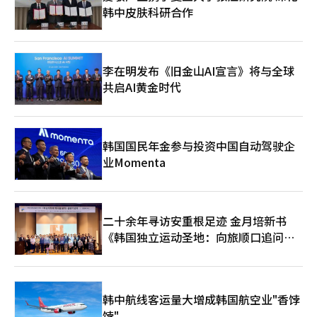
力。 韩国美食的全球热潮与食品出口规模的持续扩大相互呼应。
业化为目标，正在开发固态电池，初期应用领域考虑国防领域，并
韩中皮肤科研合作
据韩国农林畜产食品部与韩国贸易协会近期数据，去年韩国对美食
在大田未来技术院内建立了固态电池试验工厂，同时开发硫化物系
品出口额达18亿美元，同比增长13.2%。其中零食类（2.6亿美
固态电池和锂金属电池。通过与Solid Power的合作，研究电池设
元）、方便面（2.5亿美元）、大米加工食品（1.5亿美元）、酱料
计和工艺技术，并通过供应硫化物系固体电解质加快开发速度。※
类（9000万美元）和饮料（9000万美元）成为增长主力，尤其是
本报道经人工智能（AI）系统翻译与编辑。
李在明发布《旧金山AI宣言》将与全球
酱料类产品，在韩餐文化传播的带动下保持稳定增长。欧洲市场同
样增势显著，去年韩国农水产品对欧出口额达9.0646亿美元，同比
共启AI黄金时代
增长22.8%，近五年年均增长率高达13.1%。方便面、紫菜、辛奇
位列出口前茅，即食食品、健康食品与冷冻食品出口量也持续攀
升。 家指出，韩国美食出口的扩大离不开持续升温的韩国文化热
潮。从K-Pop、韩剧、电影到料理综艺，韩国饮食文化通过全球平
韩国国民年金参与投资中国自动驾驶企
台不断展现在国际观众面前。例如，奈飞料理综艺《黑白大厨：料
业Momenta
理阶级大战》第一、二季上线后，持续位居全球非英语综艺收视榜
首，再度提升了国际社会对韩国料理的关注。 韩国文化体育观光
部日前发布的《2025年海外韩流实态调查》显示，在有过韩流体
验的受访者中，提及韩国时最先联想到的形象，K-Pop以17.2%居
二十余年寻访安重根足迹 金月培新书
首，韩国美食则以13.2%位列第二，意味着韩国美食已不再仅是影
视作品中的点缀或旅行体验，而是被视作代表韩国的核心文化资产
《韩国独立运动圣地：向旅顺口追问历
之一。 酱腌鸡蛋的流行，标志着韩国美食国际传播进入新阶段。
史》出版
若说辣炒年糕和紫菜包饭开启了海外市场的大门，那么酱腌鸡蛋则
在最日常的“家常小菜”领域，印证了韩国美食持续渗透的潜力。
韩国美食逐渐从“尝鲜型消费”转向“日常型消费”，成为生活方
韩中航线客运量大增成韩国航空业"香饽
式的一部分。
饽"