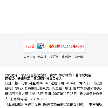
人民日报
新华社
文汇网
中新社
人民网
公司简介
个人信息处理方针
青少年保护政策
著作权规定
新闻稿件投诉负责人
读者提供新闻线索
亚洲日报
刊号 : 서울,아04336
注册日期 : 2014年12月29日
《亚洲
|
|
|
日报》发行人及总编辑 : 郭永吉、梁圭铉
地址 : 首尔市
钟路区钟路5
|
街13号三共大厦11楼
创刊日期 : 2007年11月15日
青少年保护负责
|
|
人 : 王海纳 电话 : 02-739-2171
《亚洲日报》将遵守互联网新闻委员会制定的伦理纲领。
本网站所
|