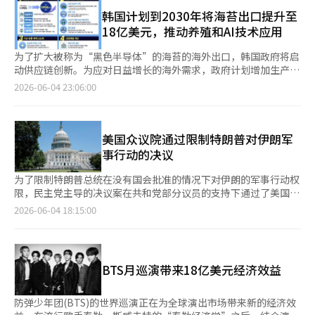
리튠랩(Lilly TuneLab)”。此次合作将通过파로斯아이바이오自主
会上表示：“参议院是一个想要扼杀法案的地方，我不再接受这种
投资的基础。乌兹别克斯坦加入WTO后，通商规范和市场开放水
的AI新药开发平台Chemiverse®，将其在候选物质发现和临床开
韩国计划到2030年将海苔出口提升至
情况。” 共和党参议员们指出，反复要求处理该法案可能会让保
平将提高，这将为国内企业的当地投资和进入提供更稳定的制度保
发方面积累的经验与全球大型制药公司的AI/ML模型新药开发体系
18亿美元，推动养殖和AI技术应用
守派失望，并降低中期选举的投票积极性。参议员约翰·肯尼迪表
障。 制造人工智能（AI）转型也被提出为核心合作领域。双方决定
相结合，进一步提升其能力，成为国内AI新药开发企业的领先案
示，在共和党掌控国会的情况下，这种言论“没有帮助”。参议员
在韩国企业扩大进入乌兹别克斯坦的背景下，系统化在制造AI、制
例。파로斯아이바이오表示：“通过此次合作，我们将推动
为了扩大被称为“黑色半导体”的海苔的海外出口，韩国政府将启
丽莎·穆尔科斯基也批评特朗普总统公开质疑参议院多数党领袖约
造数据标准体系建设和人才培养等方面的合作。 作为基础项目，
Chemiverse平台的升级，加速管线开发和成功率的提升，从而增
动供应链创新。为应对日益增长的海外需求，政府计划增加生产
翰·图恩的领导能力，认为这使党内运作变得困难。 针对为“权
韩国正在通过官方开发援助（ODA）推进数字制造技术中心建设项
强全球竞争力。”该公司计划基于Chemiverse所积累的候选物
量，并在生产、流通和供应过程中引入人工智能（AI）以提高效
2026-06-04 23:06:00
力机构武器化受害者赔偿基金”设立的18亿美元（约合258亿元人
目。该项目旨在利用数字技术提高汽车零部件的注塑产品质量，并
质、实验数据和开发经验，扩大与릴리튠랩的合作范围，并持续寻
率。 海洋水产部于4日在政府首尔厅召开了由副总理兼财政经济部
民币）规模的基金也引发争议。该基金旨在向在拜登政府期间被起
支持制造领域的数字转型。该项目将在2025年至2029年间实施，
求与全球制药公司的联合研究和技术商业化机会。릴리튠랩是艾莱
长具允哲主持的民生物价特别管理关系部长任务小组（TF），并
诉或调查的特朗普团队成员提供赔偿。 参议员汤姆·蒂利斯将该
规模为120亿韩元。 此外，韩·中亚峰会期间将举行的韩·中亚商
利全球开放创新平台“Catalyze360”的一部分，作为AI/ML合作
发布了包含上述内容的“海苔出口供应链创新方案”。 作为K-海
基金形容为11月选举中共和党候选人的“枷锁”，并批评称这
业峰会也将扩大企业间的交流，并发掘新业务机会。这是为了将峰
的新支柱，旨在将艾莱利数十年来通过超过10亿美元投资积累的新
鲜的主要出口产品，海苔在去年实现了113亿美元的出口业绩，需
美国众议院通过限制特朗普对伊朗军
是“可怕的政策和可怕的政治”。共和党议员们担心，特朗普总统
会的外交成果转化为实际的企业合作和投资项目。 另外，金部长
药开发研究大数据与全球创新企业如Schrödinger等连接起来，这
求逐年增加，预计到2030年，干海苔的需求将达到2100万卷（1卷
事行动的决议
坚持保留该基金，可能为民主党提供攻击政府腐败问题的素材。
还请求解决在乌兹别克斯坦的韩国企业经营上的困难。他特别赞扬
是全球制药公司主导的首个AI联邦学习新药开发平台。通过此次合
=100张）。 目前，国内干海苔的年生产量为1500万卷，如果无法
然而，白宫对此类批评进行了反驳。白宫发言人奥利维亚·韦尔斯
了在乌兹别克斯坦投资产业通商部内设立的韩国服务台，并呼吁利
作，파로斯아이바이오将把基于Chemiverse获得的候选物质和开
增加生产量，可能会出现国内短缺和出口价格上涨等问题。因此，
为了限制特朗普总统在没有国会批准的情况下对伊朗的军事行动权
表示：“特朗普总统作为共和党的明确领导者，致力于维持国会多
用这一渠道持续支持营造企业友好的投资环境。 金正官部长表
发策略与릴리튠랩的AI/ML预测环境相结合，全面评估主要管线的
海洋水产部在今年1月成立了以水产政策室长崔贤浩为组长的“海
限，民主党主导的决议案在共和党部分议员的支持下通过了美国联
数党地位”，并列举了边境管控、中产阶级减税和犯罪率下降等主
示：“乌兹别克斯坦是韩国的核心合作国，也是中亚地区的重要经
物性、药物性和开发可能性等。파로斯아이바이오相关人士表
苔出口供应链创新协作体（TF）”，以制定对策。 首先，为了稳
邦众议院。 根据美联社等媒体的报道，众议院于3日的全体会议上
要成就。 特朗普总统也开始为中期选举提供支持。据美国国会专
2026-06-04 18:15:00
济伙伴。我们将紧密合作，确保9月的韩·中亚峰会成为两国经济
示：“特别是Chemiverse的准确性不仅在外部得到验证，更重要
定生产基础，将扩大海苔养殖面积。经过试验，计划在2027年后
以215票赞成、208票反对通过了该决议案。 该决议案要求，除非
业媒体《Roll Call》报道，他在洛杉矶附近的高尔夫度假村主持了
合作迈上新台阶的契机。”※ 本报道经人工智能（AI）系统翻译与
的是，已经通过自主平台获得的候选物质发现和临床开发经验，可
逐步推广水深超过35米的外海养殖。此外，还将推动在陆地上建立
特朗普总统需要保护美国及其盟友和合作伙伴免受“迫在眉睫的攻
共和党全国委员会的筹款活动，随后将在拉斯维加斯发表经济演
编辑。
以在全球AI/ML合作体系中验证成功可能性和开发可行性，这具有
海苔养殖系统，以便在非海洋环境中生产海苔。 海洋水产部相关
击”，否则必须在没有国会批准的情况下撤回参与对伊朗敌对行动
讲。 白宫表示，特朗普总统将强调中产阶级减税、边境管控和犯
重要意义。”在新药开发领域，AI的应用正在迅速扩大。制药生物
人士表示：“我们计划在2030年前开发出耐高温的新品种和陆地
的美军。 众议院与参议院一样，共和党在其中占据微弱多数。然
罪率下降等执政成就，并攻击加文·纽瑟姆加州州长及其他民主党
行业认为，AI在新药开发的整个周期中，从基础研究到批准后的药
BTS月巡演带来18亿美元经济效益
养殖技术，以确保在气候变化下的稳定生产动力，并将干海苔纳入
而，在此次投票中，有4名共和党议员支持民主党，使得决议案得
领导人。※ 本报道经人工智能（AI）系统翻译与编辑。
物再评估，都在发挥作用，显著缩短了开发时间和成本。市场增长
储备品类，同时向民间提供低息资金贷款，以最小化供需不稳和价
以通过。 投票支持的共和党议员包括被视为特朗普政敌的托马斯
趋势也值得关注。根据韩国化学研究院(KRICT)的《利用AI进行新
格波动。” 除了扩大生产量外，还将着手改进加工和流通体系。
·马西（肯塔基州）、汤姆·巴雷特（密歇根州）、布莱恩·菲茨
防弹少年团(BTS)的世界巡演正在为全球演出市场带来新的经济效
药开发的现状与未来》报告，AI新药开发市场预计将从2024年的
将引入AI技术进行海苔加工，推动人工智能转型（AX）。第一阶段
帕特里克（宾夕法尼亚州）和沃伦·戴维森（俄亥俄州）。 自伊