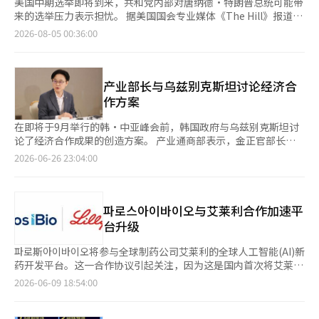
美国中期选举即将到来，共和党内部对唐纳德·特朗普总统可能带
来的选举压力表示担忧。 据美国国会专业媒体《The Hill》报道，
3日（当地时间）共和党参议员们认为特朗普总统正成为日益增加
2026-08-05 00:36:00
的政治负担。一位要求匿名的共和党参议员表示，关于特朗普支持
率下降及其对国会选举的影响，“在会议室内大家都有这样的认
识”。 在共和党强势地区如堪萨斯州和内布拉斯加州，现任议员
们也对可能面临的激烈竞争表示担忧。缅因州的苏珊·柯林斯、俄
产业部长与乌兹别克斯坦讨论经济合
亥俄州的约翰·霍斯特德、阿拉斯加州的丹·沙利文等参议员也面
作方案
临艰难的连任挑战。共和党议员们认为，特朗普总统的低支持率可
能对这些候选人造成逆风。 根据路透社和民调机构Ipsos在上月29
在即将于9月举行的韩·中亚峰会前，韩国政府与乌兹别克斯坦讨
日至本月3日对4505名美国成年人进行的调查，特朗普总统的执政
论了经济合作成果的创造方案。 产业通商部表示，金正官部长于
支持率为35%。如果中期选举在此时举行，愿意投票给民主党的受
26日在首尔政府大楼与乌兹别克斯坦投资产业通商部部长拉吉兹·
2026-06-26 23:04:00
访者比例为42%，高于共和党的37%，领先5个百分点。无党派选
库德拉托夫进行了会谈。 双方就第一届韩·中亚峰会的契机，交
民也更倾向于支持民主党，超出共和党12个百分点。 在经济管理
换了关于设立韩国与中亚五国间产业合作平台“C5+韩产业部长会
能力方面，民主党以37%的支持率略微领先于共和党的36%。这
议”的必要性意见。C5指的是哈萨克斯坦、乌兹别克斯坦、吉尔
是近十年来民主党在经济管理能力上首次高于共和党。自2017年
吉斯斯坦、塔吉克斯坦和土库曼斯坦等中亚五国。 这是因为中亚
파로스아이바이오与艾莱利合作加速平
特朗普第一届政府成立以来，经济问题上共和党一直高于民主党，
在能源、关键矿产、物流和新兴消费市场等方面的战略价值日益增
台升级
但在特朗普第二届任期内，这一差距逐渐缩小并最终反转。 尤其
加。对韩国而言，可以利用这一合作平台来多元化特定国家的供应
是伊朗战争后，汽油价格上涨超过25%成为一大负担。美国消费者
链，并扩大企业进入新市场的基础。 此外，双方还一致认为，在
파로斯아이바이오将参与全球制药公司艾莱利的全球人工智能(AI)新
现在每加仑平均多花超过1美元。对此，特朗普总统在白宫要求石
全球供应链重组和地缘政治不确定性加剧的背景下，韩·乌兹别克
药开发平台。这一合作协议引起关注，因为这是国内首次将艾莱利
油公司在供应不足的情况下降低消费者价格。 此外，共和党参议
斯坦经济合作的战略重要性正在上升。去年，两国的贸易规模约为
构建的AI新药开发合作平台与国内AI新药开发企业的自主平台能力
2026-06-09 18:54:00
院内部对特朗普总统持续施压推动立法可能性不大的《美国选民资
18亿美元，计划借此次峰会将贸易规模进一步扩大。 制度基础也
相连接。파로斯아이바이오于9日宣布，已与艾莱利签署战略合作协
格保护法》（SAVE America Act）表示不满。特朗普总统主张在
将得到加强。两国决定在乌兹别克斯坦加入世界贸易组织
议，参与基于NVIDIA FLARE的联邦学习技术的新药开发平台“릴
参议院通过该法案之前不应进入8月休会。他在最近的乔治亚州集
（WTO）后，恢复自由贸易协定（FTA）谈判，以建立扩大贸易和