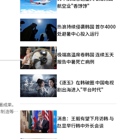
航空业"香饽饽"
热浪持续侵袭韩国 首尔4000
处避暑中心投入运行
极端高温席卷韩国 连续五天
报告中暑死亡病例
《逐玉》在韩破圈 中国电视
剧出海进入"平台时代"
显著成果。
和制造等领
消息：王毅有望下月访韩 与
未来增长动
赵显举行韩中外长会谈