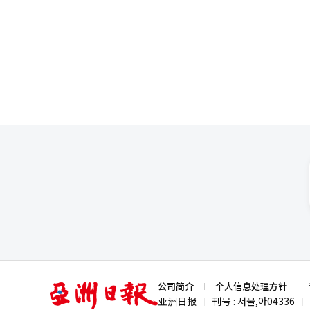
是“主营业务的危机感”。在C-
的通用模型不同，A.X K1专为
验和AI，打造“AI全栈”，实
案“SynapseGo”，展示A
有流通网络的创新，还可能转型为
联盟（GTAA）的凝聚力，并扩
大电商企业亚马逊为管理自家购
展示其AI全栈解决方案。SK电信
的轨迹相似。两家公司计划在年
宪CEO将在现场与全球通信公司
难题是“电力供应”。250MW
的AI技术转化为实际业务的平台
够稳定提供如此规模电力的用地
电信在巴塞罗那发出的“K-AI”
电或小型模块化核电站（SMR）
措也是一大课题。考虑到新世界集
业，将决定项目的推进速度。专
果能跨越电力供应和初期投资成本
技’。”※ 本报道经人工智能（
亚
公司简介
个人信息处理方针
洲
亚洲日报
刊号 : 서울,아04336
|
|
日