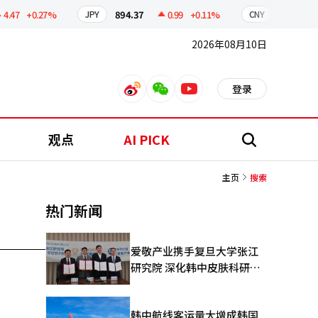
.47
+0.27%
894.37
0.99
+0.11%
209.71
JPY
CNY
2026年08月10日
登录
weibo
weixin
youtube
观点
AI PICK
搜
索
主页
搜索
热门新闻
爱敬产业携手复旦大学张江
研究院 深化韩中皮肤科研合
作
韩中航线客运量大增成韩国