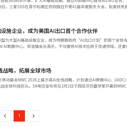
智能(AI)和云计算，扩大AI基础设施。通过AI数据中心建设和DBO业务，
、LNG终端及专用港口，计划于2030年竣工。SK电信将基于此研究AI数据
此外，此次联盟还将与相关联盟紧密合作与联动。制造业领域将与M.AX
18日，三星SDS在首尔松坡区的校园召开第41届年度股东大会，批准财务
时，SK与NIC展开全面合作，双方推动AI数据中心建设、能源基础设施开
果与现场需求相连接。白副总理表示：“期待物理AI联盟第二期成为未来
员会委员，并批准董事薪酬上限。会上，三星SDS介绍了AI业务战略和
负责技术合作及投资支持，SK创新负责能源供应，NIC则支持法规改善及
工智能（AI）系统翻译与编辑。
示，正在通过“AI全栈”战略重组业务组合，支持企业的AI转型。目标是通
长强调的“AI全栈提供者”战略在海外的首次实现。SK计划基于半导体
企业客户的AI应用和运营。在AI基础设施领域，三星SDS将扩大数据中
，扩大全球AI基础设施业务。SK苏佩克斯相关人士表示：“此次合作尚未
础设施企业，成为美国AI出口首个合作伙伴
从设计到运营的全程委托模式，基于30多年的数据中心运营经验，三星SDS
。乂安省的AI数据中心建设可能性正在研究中，与国家创新中心则在讨论
(MSP)基础上，开拓新的盈利模式。AI基础设施扩展的核心是新建数据中心。
型为大型AI基础设施企业，成为特朗普政府“AI出口计划”的首个全球
道：“SK电信具备数据中心建设及运营能力，SK创新具备电力及能源供
中心，打造适合AI计算的高性能GPU运营的超大规模设施，以增强生成式A
W AI数据中心。郑溶镇会长表示，不仅要将AI技术应用于流通领域，还要
 本报道经人工智能（AI）系统翻译与编辑。
增长。去年，三星SDS的IT服务部门收入为6.5435万亿韩元，其中云
家级“主权AI”生态系统的发展。据财界和IT业界消息，郑溶镇会长于1
万亿韩元，占IT服务部门收入的41%以上。三星SDS计划在今年的AI基础设施
司Reflection AI的CEO米莎·拉斯金签署了“韩国主权AI工厂建设
持增长。生成式AI服务业务也在扩大。三星SDS通过“Fabric”平台，
霍华德·鲁特尼克亲自出席，承诺美国政府的全力支持。此次协议不仅是企
系统的AI平台战略。目标是帮助企业客户结合现有工作系统和生成式AI，
I全栈战略，拓展全球市场
因为这是美国政府直接参与的“AI出口首个项目”。特朗普政府第二任
年底以来，三星SDS作为OpenAI的“ChatGPT企业版”经销商，已
盟国建立美国主导的AI基础设施。霍华德·鲁特尼克部长在协议签署仪
移动展会MWC 2026上展示其AI全栈战略，计划通过AI数据中心（AID
客户。随着企业生成式AI需求的扩大，相关业务预计将快速增长。AI基
I，显示出韩美两国在军事、经济之外，正在向“AI安全同盟”演变。新
战全球科技巨头。SK电信宣布将在3月2日于西班牙巴塞罗那开幕的MWC 2
AI协作解决方案“Brity Works”以及与全球解决方案如Emro、Oni
成为首个合作伙伴。Reflection AI由谷歌深度思维的核心开发者于2
的SKT AI”。此次展览是郑在宪CEO上任后加速AI转型的首次全球展
页
企业定制AI服务的范围。计划扩大支持企业工作自动化和数据驱动决策的AI解决
速成长为市值12万亿韩元的独角兽公司，并从英伟达获得20亿美元投资，
用去年在蔚山建立的国内最大AIDC和高性能GPU集群“海印”的经验，
、平台和解决方案的业务结构，加快对外业务扩展。以AX中心为核心，增强A
次合作的最大收获是确保了数据中心核心“英伟达GPU”的稳定供应。目
I DC基础设施管理器和K-主权GPU即服务（GPUaaS），旨在最大化运
一
伙伴关系，扩展AI基础服务业务。李俊熙三星SDS代表表示：“去年实
队，投入巨资。通过Reflection AI，新世界集团优先获得最新的英伟
趋势，吸引各国通信公司和政府机构。SK电信推出的AI推理工厂针对高成
571亿韩元。云计算业务占IT服务部门收入的41%以上，云计算和生成式AI
tion AI的“开放型模型”与韩国政府及企业对数据外泄的担忧完美契合，
上
1
下
◆ '独立AI模型' 2阶段 'A.X K1'，全球LLM竞争SK电信展示了进
※ 本报道经人工智能（AI）系统翻译与编辑。
韩国定制AI的水平。新世界集团从传统流通企业转型为AI数据中心业务
X K1”。该模型拥有5190亿参数，擅长韩语、英语及通信数据。与Open