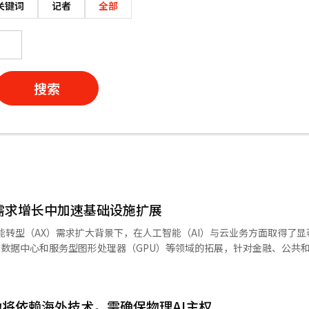
关键词
记者
全部
搜索
AI需求增长中加速基础设施扩展
工智能转型（AX）需求扩大背景下，在人工智能（AI）与云业务方面取得了
AI数据中心和服务型图形处理器（GPU）等领域的拓展，针对金融、公共
入增长4.2%。但营业利润下降了9.2%。公司表示，这主要是由于为确保
下半年。 三星SDS第二季度的初步收入为3.7178万亿韩
力将依赖海外技术，需确保物理AI主权
物流业务的增长使得收入分别同比增长5.9%和0.7%。 随着企业和公共机构对