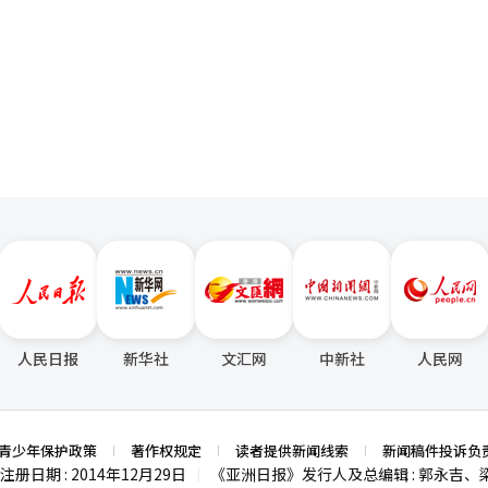
电商（阿里、Temu）的低价攻势下，传统流通业面临极限。郑会长计划
一
通信公司设计。在物理AI领域，SK电信展示了数字孪生、机器人训练平台和
现超个性化营销、库存管理、配送创新等无人化、自动化的“易买得2.0”。
I在制造和物流等实物产业的应用。业内分析认为，MWC将加强SK电信主导的全
页
将250MW的AI基础设施租给外部企业的B2B云服务/数据中心运营商。
大其影响力。SK电信与德国电信、新加坡电信和软银合作，通过此次展览
物网站服务器而创建的AWS（亚马逊网络服务）成长为亚马逊整体营业利
的AI-RAN技术和6G网络发展方向展示了其在通信和AI结合领域的技术领
内成立合资企业（JV），并正式启动数据中心建设。然而，前景并非一片
和科技巨头高管会面，推动AI销售。他表示：“此次MWC是展示SKT如何
相当于一个核电站容量的四分之一。在国内电网基础设施已达饱和的情况下
，我们将通过全栈竞争力提升SKT在全球生态系统中的地位。”全球ICT行
，离不开政府及韩国电力的紧密合作。有分析认为，新世界可能不得不考
信号如何影响全球AI市场。※ 本报道经人工智能（AI）系统翻译与编辑。
等替代能源基础设施相关的地方基地。此外，天文数字的设施投资（CAPE
团的财务实力，如何吸引全球私募基金（PEF）或财务投资者（FI）加
家表示：“郑溶镇会长的此次决策是新世界企业身份彻底转变的契机”，
的门槛，新世界将被重新评估为掌握韩国AI生态系统核心基础设施的‘
AI）系统翻译与编辑。
人民日报
新华社
文汇网
中新社
人民网
青少年保护政策
著作权规定
读者提供新闻线索
新闻稿件投诉负
注册日期 : 2014年12月29日
《亚洲日报》发行人及总编辑 : 郭永吉、
|