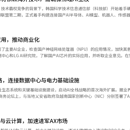
加，两家公司的对外业务也在扩大。因此，SI业务的范围从系统建设扩展到
）技术霸权竞争的背景下，韩国科学技术信息通信部（科技部）开始着手确
SDS专注于计算资源服务和金融、公共AX，而LG CNS则围绕数据中
I联盟第二期，正式着手构建连接国产AI半导体、AI模型、机器人、传感
I基础设施、AX和AI服务、AI平台和解决方
动产业现场数据生态系统的建设。白景勋副总理在首尔中区德普拉扎酒店举
竞争力。第二季度IT服务的增长主要由云业务主导。IT服务收入同比增长
“美国和中国的技术霸权竞争不再是别国的事。”他强调：“如同在‘Anth
5’的出口管制案例中所示，若无法确保自身的AI能力，最终只能依赖其他国家的
业务的扩展使得云管理服务业务也增长了17%。尤其是对外云收入同比增
应用，推动商业化
家跃升为全球领先国家的新机会”，并呼吁全力以赴确保产业现场数据的
动仪式上，除了白副总理外，还有郑东泳、崔亨斗、黄正雅等国会议员，
了主要AI企业，检查国产神经网络处理器（NPU）的应用情况，加快其
智能工厂和自动化业务也为增长做出了贡献。 LG CNS在设计和建设数据
会长赵俊熙、信息通信产业振兴院（NIPA）、信息通信规划评估院（IIT
据中心和LG AI研究院，了解国产AI芯片的实际应用，并听取企业意见。在
在不断扩大。上半年，公司获得了超过1万亿韩元的大型DBO项目，并推
长、产业通商资源部和中小企业部的相关人员、产学研专家等200余人出席
李道圭、SKT核心平台负责人朴炳官及Rebellion公司代表朴成贤陪
防和造船领域获得的智能工厂项目也转化为上半年的收入。 两家公司计划在下
联盟第一期。第一期联盟作为物理AI领域公私合作的起点，承担了发掘国内
据中心用NPU“ATOM”和“ATOM MAX”服务器。朴炳官表示：“SKT将
。三星SDS将基于GPU和神经网络处理器（NPU）的AI基础设施服务，LG
讨论过程中，提出了为了确保全球竞争优势，需建立从技术开发到产业应
电话通话摘要和宠物影像诊断辅助服务，并计划扩大基于ATOM MAX的商业
推出了基于国产NPU“雷霆”的订阅服务，进一
合作体系。因此，科技部以支持物理AI技术开发、现场应用、构建和运
战略，连接数据中心与电力基础设施
基于自有大语言模型“A.X”，每天处理最多5000万次API调用。在LG 
从中长期来看，三星SDS计划将目前110兆瓦（MW）的AI基础设施规模到
联盟第二期主要有三个方向。首先是构建“K-物理AI全栈”。该方向旨
AONE”和FuriosaAI的NPU“RNGD”的AI服务开发情况。RNGD
内的规模扩大至800MW以上。 LG CNS计划在下半年完成印度尼西亚
产业生态系统和关键基础设施建设，启动AI全栈战略的首次海外扩展。据业界
体、AI模型、软件、机器人、传感器和计算基础设施，为物理AI核心技术
AI模型所需的数据处理能力，是国产LLM与国产芯片结合的“AI全栈”实
I数据中心业务的参考，并以此为基础争取更多订单。在海外AX业务方面，L
越商务论坛上，与当地乂安省政府及越南国家创新中心（NIC）分别签署了A
总解决方案平台”的高度化。核心在于建立支持实际产业现场应用的体系
：“我们亲眼见证了国产AI芯片在实际服务中的应用，将继续提供政策
和日本地区扩大金融数字化转型业务。※ 本报道经人工智能（AI）系统翻
次协议是韩越首脑会谈中AI、半导体、能源领域合作的具体化，SK成为越南
据中心、安全、标准和认证、运营等全周期的合作平台。通过此举，将物理
道经人工智能（AI）系统翻译与编辑。
地应用“韩国型AI全栈”模式，结合AI数据中心建设与电力基础设施，推动
应用于物流、农业、医疗、国防、行政和灾难安全等多个领域的通用技术
首先，SK创新与SK电信将与乂安省合作，共同研究AI数据中心建设及相
平台角色。此外，联盟的运营体系也进行了整顿。科技部与KOSA共同主
I与云计算，加速进军AX市场
核心工业基地，制造、能源及高科技产业快速发展。特别是，SK创新将与
力，提高运营推动力。标准分科体系也进行了改组。将10个分科整合为三
电项目”结合，扩大数据中心电力供应及专用发电源建设等能源解决方案合作。
自主）、垂直产业桥接分科（领域扩展）、基础治理（标准与安全等），并