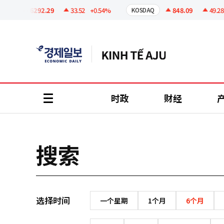
코
인
6292.29
33.52
+0.54%
848.09
49.28
PI
KOSDAQ
정
보
时政
财经
all
menu
搜索
选择时间
一个星期
1个月
6个月