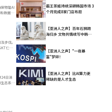
AI计算资
霸王茶姬持续深耕韩国市场 3
保物理AI
心设计、建
个月完成8家门店布局
器和数据中
行的“物理
5%，达到
ropic
【亚洲人之声】百年石狮跨
技术。”他
长了
海归乡 文物共情续写中韩人
获取和合成
文新篇
以及韩国人
普及步伐。
P）、韩国
SKT仁川
出了缩短建
【亚洲人之声】"一夜暴
。早在去
同参观。该
富"梦碎！
生态系统
基于ATOM
 CNS则
用、标准
服
营的全周期
AI研究
2029年
在降低对外
【亚洲人之声】比AI算力更
是应用高带宽
24日消
的自主基础
稀缺的是人才生态
现案例。科
G CNS
I生态系统
，扩展涵盖
支持，推动
译与编
国家AI战
AI应用于
AI模型开
，强化连接
关基础设
持，紧密
最近选定
个核心大分
该项目包括
在各分科下