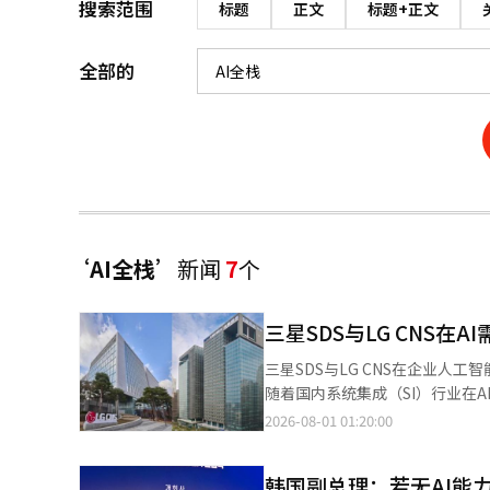
搜索范围
标题
正文
标题+正文
全部的
‘AI全栈’
新闻
7
个
三星SDS与LG CNS在
三星SDS与LG CNS在企业人
随着国内系统集成（SI）行业在
域的对外业务也在不断扩大。 根据31日相关行业的消息，LG CNS在今年第二季度的收入为1.5208万亿韩元，营业利
2026-08-01 01:20:00
润为1279亿韩元，较去年同期收
力而扩大战略投资，以及部分子公司项目的合同进度推迟至
韩国副总理：若无AI能
元，营业利润为2318亿韩元。IT服务和