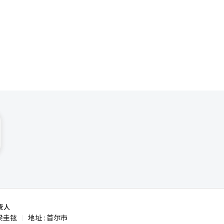
结合流通经
视觉解决方
不仅限于自
球电信AI
这与全球最
向合作伙伴
润主要来源
导力。郑在
光明。最大
将通信基础
，找到能
业关注SK
虑与海上风
X）资金筹
入合资企
并预测“如
大科
责人
梁圭铉
地址 : 首尔市
|