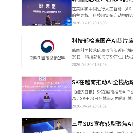
AI基础设施和业务系统的需求增
在美国和中国进行人工智能（AI
源提供和数据中心运营等方面。三星
的主导权。科技部宣布启动物理A
设和运营（DBO）以及制造和物流AX进行业务扩展。 三星SDS正在围绕A
心的“K-物理AI全栈”，并推
2026-06-19 20:16:00
案构建“AI全栈”，以增强业务
AI联盟”第二期启动仪式上表示：
1.7625万亿韩元。 由于三星云平台和公共及对外客户对GPU服务需求增加，云服务提供业务的收入增长了24%。金
Mythos 5’和‘Fable 
融行业AX和造船业企业资源管理
科技部检查国产AI芯片
进一步指出：“物理AI是我们国
75%。 LG CNS上半年的AI与云收入为1.6714万亿韩元，较去年同期增长5.1%。三星、竹田等大型AI数据中心项目以
数据生态系统的构建。当天的启
韩国科学技术信息通信部近日访问
及金融、公共领域的AX和制造、物流领域的
工智能与软件产业协会（KOSA）
29日，科技部访问了SKT仁川数
中心后，负责运营的DBO业务也
智能信息社会振兴院（NIA）院
数据中心，科技部信息通信政策室长
2026-04-30 01:37:28
设周期的模块化AI数据中心。此前在国
年9月，科技部便启动了物理AI
中心安装了Rebellion公司的数
半年继续扩大AI基础设施和AX业务
活跃化的主要任务。在第一期的
和ATOM MAX的服务器应用于
计划围绕数据中心DBO和海外AX业务扩大业务范围。 三星SDS在7月
化、安全和保障等多方面的执行型
SK在越南推动AI全栈
务。”SKT称，其电话通话摘要服务
步拓宽了AI计算基础设施产品线。
为目标，重新启动了第二期联盟。
院，介绍了结合自有大语言模型“EX
扩大至230MW，并在2031年将包括DBO业务在
【经济日报】SK在越南推动AI
国产品的依赖，连接国产AI半导
内存的国产AI芯片，具备大规模
AI数据中心的建设，以获取海外A
息，SK于23日在越南河内的韩
奠定基础。其次，推进“物理AI
技部信息通信政策室长李道圭表示
计划在北美扩大制造AX，在亚太
建设的合作备忘录（MOU）。此
2026-04-24 20:01:02
通信网络、系统集成（SI）、数
AI芯片快速进入市场。”※ 本报
辑。
略的核心合作伙伴。SK计划在当
各个产业。物理AI被视为可广泛
发、验证及行业特化服务的扩展。
各行业需求与技术供给能力的合作
三星SDS宣布转型聚焦A
施项目。乂安省是越南中北部的
连接政府政策支持与民间执行能
的“Quang Lap LNG发
科：K-物理AI全栈分科（技术