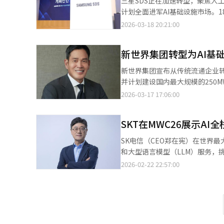
三星SDS正在加速转型，聚焦人工
1500MW级燃气联合循环发电厂
设立行动小组，以便具体化项目。
计划全面进军AI基础设施市场。
发、运营及全球需求获取方案。同
将物理AI联盟中的技术和项目成
部分章程，选任内外董事及审计委
2026-03-18 20:21:00
业发展的政策制度基础。SK电信
高度化的基础。”※ 本报道经人
心的业务重组方向。三星SDS表
伴发掘。此次合作被视为崔泰源会
设施、平台和解决方案，全面支持
心、电力能源及AI服务的价值链
新世界集团转型为AI基
式进军DBO业务。DBO是一种
务结构，而是建立了全面合作框架
云服务提供(CSP)和云管理服务
新世界集团宣布从传统流通企业转
态系统的整体合作方向。”他补充
计划在庆北龟尾建设大型AI数据
并计划建设国内最大规模的250M
计划基于此具体化合作模式。”※
础设施竞争力。云计算业务也在持续
霸权竞争中占据一席之地，推动国
2026-03-17 17:06:00
比增长15.4%，达到2.6802
时间）在美国旧金山与美国AI初创公
DBO业务，以多元化盈利结构并保
录（MOU）”。美国商务部长
大型语言模型(LLM)和企业工作
SKT在MWC26展示A
易，更是全球产业界关注的焦点，
动化和数据驱动的决策。特别是自去
国的技术霸权竞争中取胜，推动在
SK电信（CEO郑在宪）在世界最大
融、制造、流通等多个行业中获得
将积极支持在盟国建立最优秀的A
和大型语言模型（LLM）服务，挑
新解决方案也在加强。三星SDS通过其
确把握这一地缘政治趋势，迅速行动，
立独立展馆，主题为“创造无限可能
2026-02-22 22:57:00
Salesforce的结合，扩大
立，开发“开放型”AI模型，迅
核心是AI基础设施。SK电信将利
三星SDS计划基于AI基础设施
的盟友。对于新世界集团而言，此
场。SK电信提供的解决方案包括A
力，并扩大与全球企业的战略合作
业界为获取AI加速器（GPU）而排
些解决方案符合全球“主权AI”
13.9299万亿韩元，营业利润9
解决了最大瓶颈问题。Reflec
问题，满足全球客户对成本效益的需求。
务结构转型取得了可见的成果。”
况下，可以通过自主数据训练提高
AI基础模型”项目第二阶段的“A.