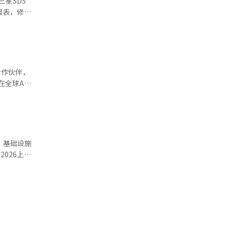
三星SDS
中心开
联盟合作，
报表，修改
发及AI产
产业扩展和
云计算为中
本地合作伙
过AI基础
、数据中
心业务，正
确定具体业
计划在现有
越南AI生
三星SDS
合作伙伴，
应能力，
I服务的基
在全球AI
计算收入同
6日（当地
业务中增加
战略合作备忘
推进与全球
业间的交
实现工作自
期为在与中
在公共、金
式上表示，
C）基础设施
础的业务创
世界集团准
026上设
ne、
024年创
示。展览的
方案业务。
成为强有力
进军全球市
I业务执行
前全球IT
营效率。这
现销售额
达芯片，迅速
本和高能耗
为中心的业
确保安全的情
入政府“独立
的背景
AI和谷歌